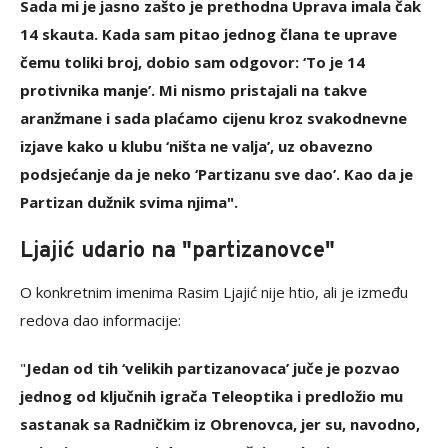
Sada mi je jasno zašto je prethodna Uprava imala čak
14 skauta. Kada sam pitao jednog člana te uprave
čemu toliki broj, dobio sam odgovor: ‘To je 14
protivnika manje’. Mi nismo pristajali na takve
aranžmane i sada plaćamo cijenu kroz svakodnevne
izjave kako u klubu ‘ništa ne valja’, uz obavezno
podsjećanje da je neko ‘Partizanu sve dao’. Kao da je
Partizan dužnik svima njima".
Ljajić udario na "partizanovce"
O konkretnim imenima Rasim Ljajić nije htio, ali je između
redova dao informacije:
"
Jedan od tih ‘velikih partizanovaca’ juče je pozvao
jednog od ključnih igrača Teleoptika i predložio mu
sastanak sa Radničkim iz Obrenovca, jer su, navodno,