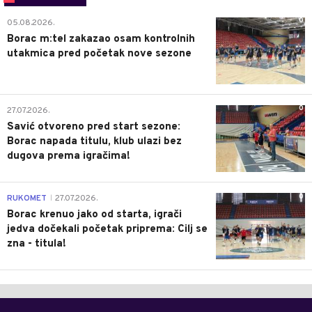
0
05.08.2026.
Borac m:tel zakazao osam kontrolnih
utakmica pred početak nove sezone
0
27.07.2026.
Savić otvoreno pred start sezone:
Borac napada titulu, klub ulazi bez
dugova prema igračima!
0
RUKOMET
27.07.2026.
|
Borac krenuo jako od starta, igrači
jedva dočekali početak priprema: Cilj se
zna - titula!