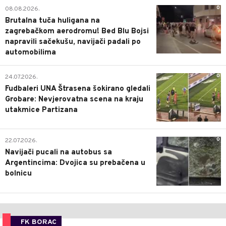
0
08.08.2026.
Brutalna tuča huligana na
zagrebačkom aerodromu! Bed Blu Bojsi
napravili sačekušu, navijači padali po
automobilima
0
24.07.2026.
Fudbaleri UNA Štrasena šokirano gledali
Grobare: Nevjerovatna scena na kraju
utakmice Partizana
0
22.07.2026.
Navijači pucali na autobus sa
Argentincima: Dvojica su prebačena u
bolnicu
FK BORAC