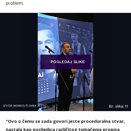
problem.
POGLEDAJ SLIKE
IZVOR: MONDO/TIJANA JEVTIĆ
Br. slika: 11
"Ovo o čemu se sada govori jeste proceduralna stvar,
nastala kao posljedica različitog tumačenja propisa