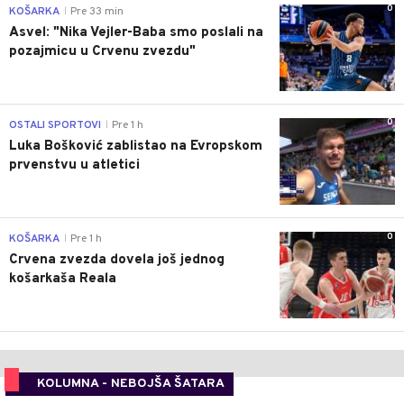
0
KOŠARKA
Pre 33 min
|
Asvel: "Nika Vejler-Baba smo poslali na
pozajmicu u Crvenu zvezdu"
0
OSTALI SPORTOVI
Pre 1 h
|
Luka Bošković zablistao na Evropskom
prvenstvu u atletici
0
KOŠARKA
Pre 1 h
|
Crvena zvezda dovela još jednog
košarkaša Reala
KOLUMNA - NEBOJŠA ŠATARA