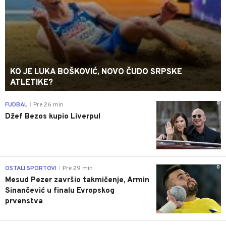
KO JE LUKA BOŠKOVIĆ, NOVO ČUDO SRPSKE
ATLETIKE?
0
FUDBAL
Pre 26 min
|
Džef Bezos kupio Liverpul
0
OSTALI SPORTOVI
Pre 29 min
|
Mesud Pezer završio takmičenje, Armin
Sinančević u finalu Evropskog
prvenstva