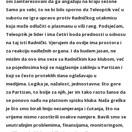
oni zainteresovani da ga angažuju na kraju sezone
.
Samo po sebi, to ne bi bilo sporno da Teleoptik već u
subotu ne igra upravo protiv Radničkog utakmicu
koja može odlučiti o plasmanu u viši rang. Podsjećam,
Teleoptik je lider i ima četiri boda prednosti u odnosu
na taj isti Radnički. Vjerujem da ovdje ima prostora i
za reakciju nadležnih organa. I da budem jasan, ne
mislim da ovo ima veze sa Radničkim kao klubom, već
sa pojedincima koji se najglasnije zaklinju u Partizan i
koji se često proteklih dana oglašavaju u
medijima.
Logika je, nažalost, jednostavna: što gore
za Partizan, to bolje za njih, jer im tako rastu šanse da
se ponovo nađu na platnom spisku kluba
.
Naša greška
je što smo birali liniju nezamjeranja i ćutanja, što na
vrijeme nismo razotkrili ovakve namjere. Bavili smo se
unutrašnjim problemima, finansijama, monitoringom,