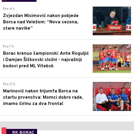
0
Pre 4 h
Zvjezdan Misimović nakon pobjede
Borca nad Veležom: “Nova sezona,
stare navike”
0
Pre 7 h
Borac krenuo šampionski: Ante Roguljić
i Damjan Šiškovski složni - najvažniji
bodovi pred ML Vitebsk
1
Pre 17 h
Marinović nakon trijumfa Borca na
startu prvenstva: Momci dobro rade,
imamo širinu za dva fronta!
RK BORAC