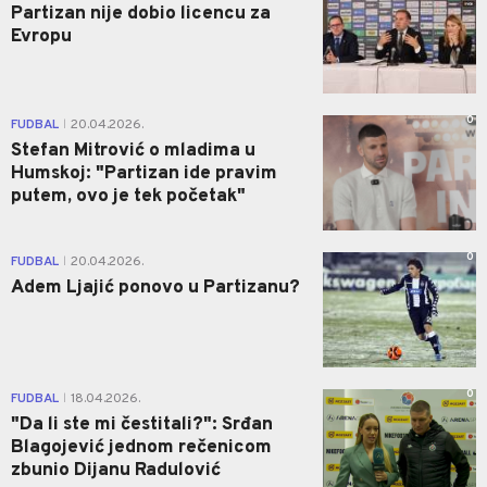
Partizan nije dobio licencu za
Evropu
0
FUDBAL
20.04.2026.
|
Stefan Mitrović o mladima u
Humskoj: "Partizan ide pravim
putem, ovo je tek početak"
0
FUDBAL
20.04.2026.
|
Adem Ljajić ponovo u Partizanu?
0
FUDBAL
18.04.2026.
|
"Da li ste mi čestitali?": Srđan
Blagojević jednom rečenicom
zbunio Dijanu Radulović