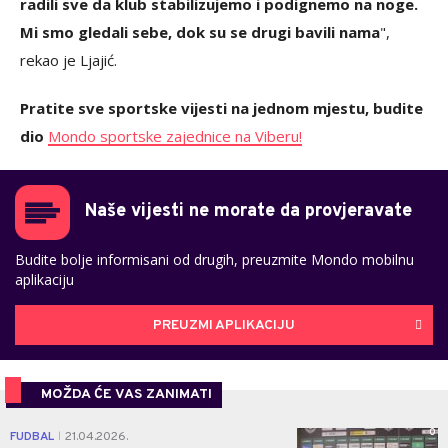
radili sve da klub stabilizujemo i podignemo na noge.
Mi smo gledali sebe, dok su se drugi bavili nama
",
rekao je Ljajić.
Pratite sve sportske vijesti na jednom mjestu, budite
dio
Mondo sportske zajednice na Viberu!
Naše vijesti ne morate da provjeravate
Budite bolje informisani od drugih, preuzmite Mondo mobilnu
aplikaciju
PREUZMI APLIKACIJU
MOŽDA ĆE VAS ZANIMATI
0
FUDBAL
21.04.2026.
|