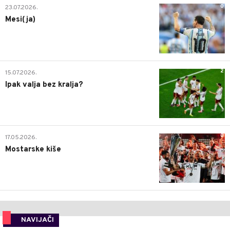
0
23.07.2026.
Mesi(ja)
2
15.07.2026.
Ipak valja bez kralja?
0
17.05.2026.
Mostarske kiše
NAVIJAČI