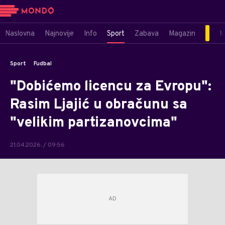
Naslovna
Najnovije
Info
Sport
Zabava
Magazin
M
Sport
Fudbal
"Dobićemo licencu za Evropu":
Rasim Ljajić u obračunu sa
"velikim partizanovcima"
21.04.2026. / 09:56