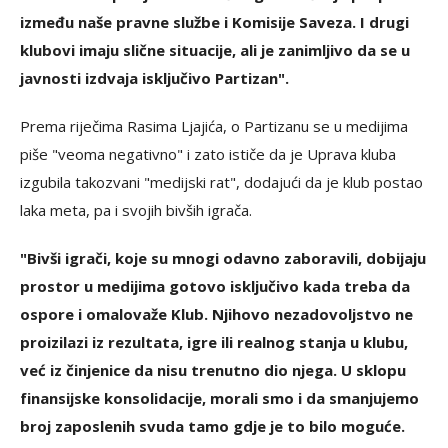
između naše pravne službe i Komisije Saveza. I drugi
klubovi imaju slične situacije, ali je zanimljivo da se u
javnosti izdvaja isključivo Partizan".
Prema riječima Rasima Ljajića, o Partizanu se u medijima
piše "veoma negativno" i zato ističe da je Uprava kluba
izgubila takozvani "medijski rat", dodajući da je klub postao
laka meta, pa i svojih bivših igrača.
"Bivši igrači, koje su mnogi odavno zaboravili, dobijaju
prostor u medijima gotovo isključivo kada treba da
ospore i omalovaže Klub. Njihovo nezadovoljstvo ne
proizilazi iz rezultata, igre ili realnog stanja u klubu,
već iz činjenice da nisu trenutno dio njega. U sklopu
finansijske konsolidacije, morali smo i da smanjujemo
broj zaposlenih svuda tamo gdje je to bilo moguće.