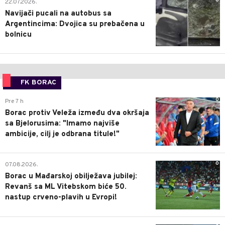
0
22.07.2026.
Navijači pucali na autobus sa
Argentincima: Dvojica su prebačena u
bolnicu
FK BORAC
0
Pre 7 h
Borac protiv Veleža između dva okršaja
sa Bjelorusima: "Imamo najviše
ambicije, cilj je odbrana titule!"
0
07.08.2026.
Borac u Mađarskoj obilježava jubilej:
Revanš sa ML Vitebskom biće 50.
nastup crveno-plavih u Evropi!