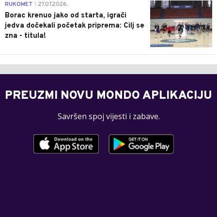
0
RUKOMET
27.07.2026.
|
Borac krenuo jako od starta, igrači
jedva dočekali početak priprema: Cilj se
zna - titula!
PREUZMI NOVU MONDO APLIKACIJU
Savršen spoj vijesti i zabave.