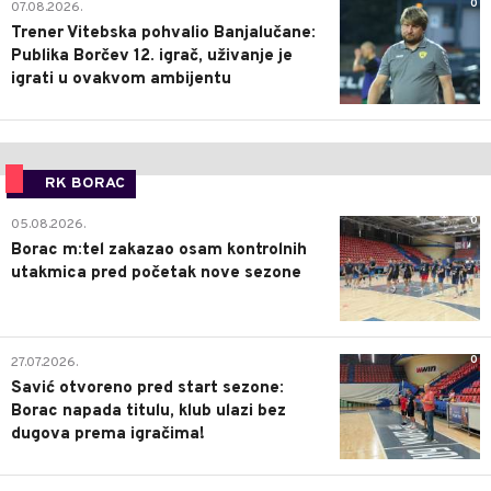
0
07.08.2026.
Trener Vitebska pohvalio Banjalučane:
Publika Borčev 12. igrač, uživanje je
igrati u ovakvom ambijentu
RK BORAC
0
05.08.2026.
Borac m:tel zakazao osam kontrolnih
utakmica pred početak nove sezone
0
27.07.2026.
Savić otvoreno pred start sezone:
Borac napada titulu, klub ulazi bez
dugova prema igračima!