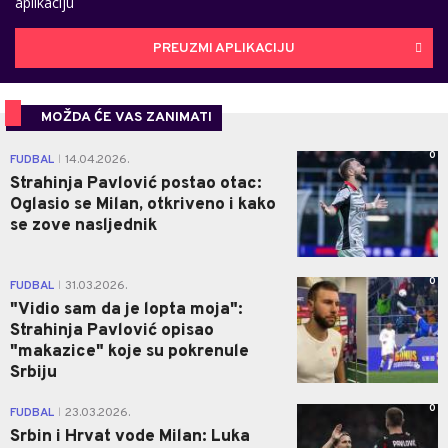
aplikaciju
PREUZMI APLIKACIJU
MOŽDA ĆE VAS ZANIMATI
0
FUDBAL
14.04.2026.
|
Strahinja Pavlović postao otac:
Oglasio se Milan, otkriveno i kako
se zove nasljednik
0
FUDBAL
31.03.2026.
|
"Vidio sam da je lopta moja":
Strahinja Pavlović opisao
"makazice" koje su pokrenule
Srbiju
0
FUDBAL
23.03.2026.
|
Srbin i Hrvat vode Milan: Luka