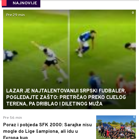
NAJNOVIJE
0
Pre 29 min
LAZAR JE NAJTALENTOVANIJI SRPSKI FUDBALER,
POGLEDAJTE ZAŠTO: PRETRČAO PREKO CIJELOG
TERENA, PA DRIBLAO I DILETINOG MUŽA
0
Pre 56 min
Poraz i pobjeda SFK 2000: Sarajke nisu
mogle do Lige šampiona, ali idu u
Evropa kup