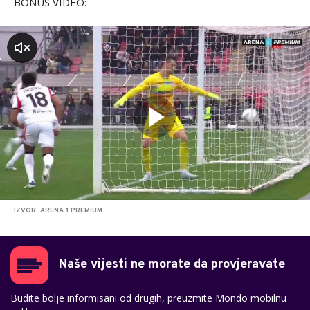
BONUS VIDEO:
zvuk
IZVOR: ARENA 1 PREMIUM
Naše vijesti ne morate da provjeravate
Budite bolje informisani od drugih, preuzmite Mondo mobilnu