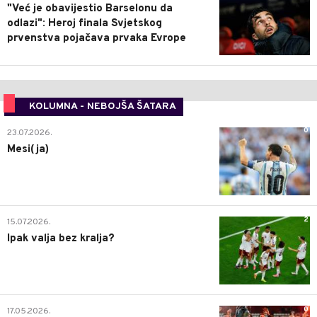
"Već je obavijestio Barselonu da
odlazi": Heroj finala Svjetskog
prvenstva pojačava prvaka Evrope
KOLUMNA - NEBOJŠA ŠATARA
0
23.07.2026.
Mesi(ja)
2
15.07.2026.
Ipak valja bez kralja?
0
17.05.2026.