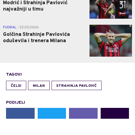
Modrić i Strahinja Pavlović
najvažniji u timu
0
FUDBAL
22.03.2026.
|
Golčina Strahinje Pavlovića
oduševila i trenera Milana
TAGOVI
ČELSI
MILAN
STRAHINJA PAVLOVIĆ
PODIJELI