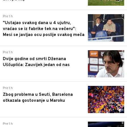
0
Pre 1 h
"Ustajao svakog dana u 4 ujutru,
vraćao se iz fabrike tek na večeru":
Mesi se javljao ocu poslije svakog meča
0
Pre 1 h
Dvije godine od smrti Dženana
Uščuplića: Zauvijek jedan od nas
0
Pre 1 h
Zbog problema u Seuti, Barselona
otkazala gostovanje u Maroku
0
Pre 1 h