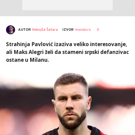
AUTOR
Nebojša Šatara
0
IZVOR
mondo.rs
Strahinja Pavlović izaziva veliko interesovanje,
ali Maks Alegri želi da stameni srpski defanzivac
ostane u Milanu.