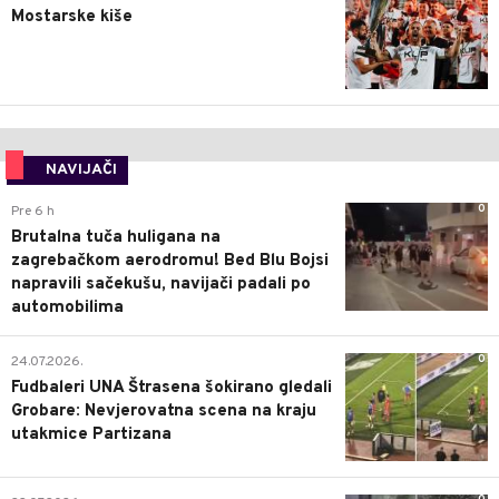
Mostarske kiše
NAVIJAČI
0
Pre 6 h
Brutalna tuča huligana na
zagrebačkom aerodromu! Bed Blu Bojsi
napravili sačekušu, navijači padali po
automobilima
0
24.07.2026.
Fudbaleri UNA Štrasena šokirano gledali
Grobare: Nevjerovatna scena na kraju
utakmice Partizana