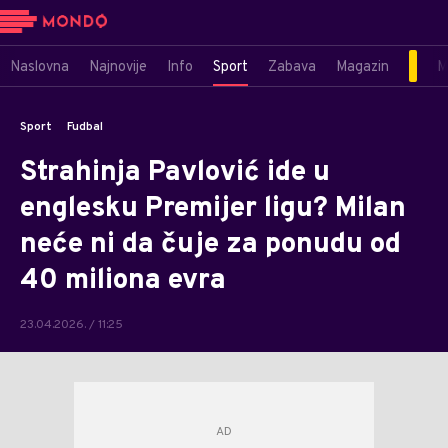
Naslovna
Najnovije
Info
Sport
Zabava
Magazin
M
Sport
Fudbal
Strahinja Pavlović ide u
englesku Premijer ligu? Milan
neće ni da čuje za ponudu od
40 miliona evra
23.04.2026. / 11:25