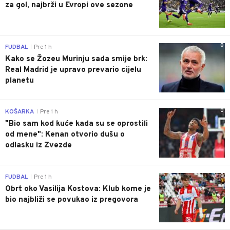
za gol, najbrži u Evropi ove sezone
0
FUDBAL
Pre 1 h
|
Kako se Žozeu Murinju sada smije brk:
Real Madrid je upravo prevario cijelu
planetu
0
KOŠARKA
Pre 1 h
|
"Bio sam kod kuće kada su se oprostili
od mene": Kenan otvorio dušu o
odlasku iz Zvezde
0
FUDBAL
Pre 1 h
|
Obrt oko Vasilija Kostova: Klub kome je
bio najbliži se povukao iz pregovora