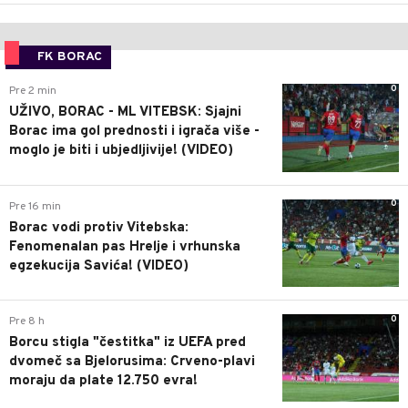
FK BORAC
0
Pre 2 min
UŽIVO, BORAC - ML VITEBSK: Sjajni
Borac ima gol prednosti i igrača više -
moglo je biti i ubjedljivije! (VIDEO)
0
Pre 16 min
Borac vodi protiv Vitebska:
Fenomenalan pas Hrelje i vrhunska
egzekucija Savića! (VIDEO)
0
Pre 8 h
Borcu stigla "čestitka" iz UEFA pred
dvomeč sa Bjelorusima: Crveno-plavi
moraju da plate 12.750 evra!