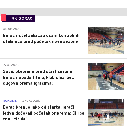
RK BORAC
0
05.08.2026.
Borac m:tel zakazao osam kontrolnih
utakmica pred početak nove sezone
0
27.07.2026.
Savić otvoreno pred start sezone:
Borac napada titulu, klub ulazi bez
dugova prema igračima!
0
RUKOMET
27.07.2026.
|
Borac krenuo jako od starta, igrači
jedva dočekali početak priprema: Cilj se
zna - titula!