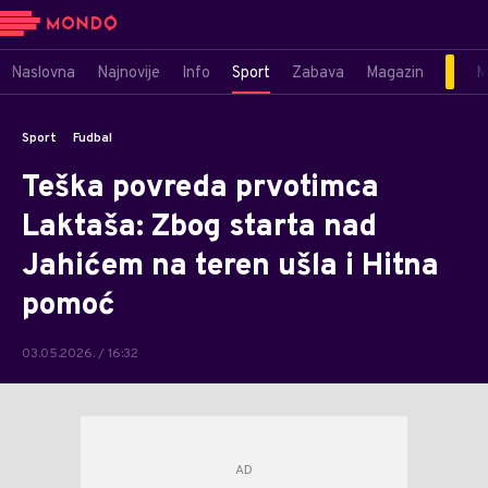
Naslovna
Najnovije
Info
Sport
Zabava
Magazin
M
Sport
Fudbal
Teška povreda prvotimca
Laktaša: Zbog starta nad
Jahićem na teren ušla i Hitna
pomoć
03.05.2026. / 16:32