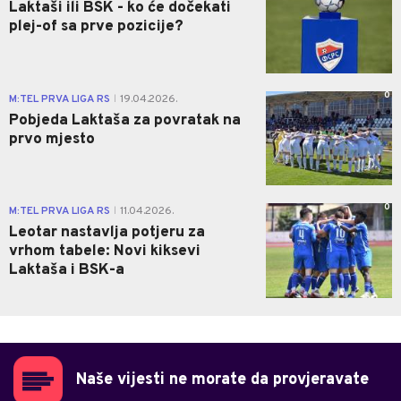
Laktaši ili BSK - ko će dočekati
plej-of sa prve pozicije?
0
M:TEL PRVA LIGA RS
19.04.2026.
|
Pobjeda Laktaša za povratak na
prvo mjesto
0
M:TEL PRVA LIGA RS
11.04.2026.
|
Leotar nastavlja potjeru za
vrhom tabele: Novi kiksevi
Laktaša i BSK-a
Naše vijesti ne morate da provjeravate