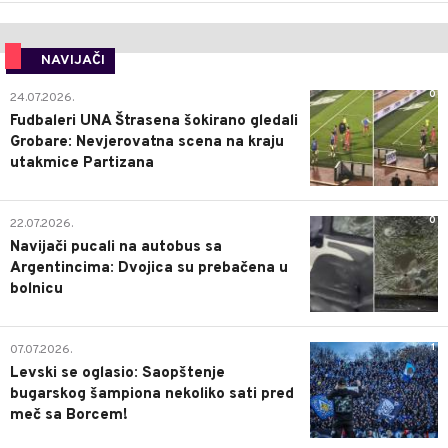
NAVIJAČI
0
24.07.2026.
Fudbaleri UNA Štrasena šokirano gledali
Grobare: Nevjerovatna scena na kraju
utakmice Partizana
0
22.07.2026.
Navijači pucali na autobus sa
Argentincima: Dvojica su prebačena u
bolnicu
1
07.07.2026.
Levski se oglasio: Saopštenje
bugarskog šampiona nekoliko sati pred
meč sa Borcem!