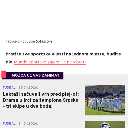
Sofascore
Tablice omogućuje
Pratite sve sportske vijesti na jednom mjestu, budite
dio
Mondo sportske zajednice na Viberu!
MOŽDA ĆE VAS ZANIMATI
0
FUDBAL
25.04.2026.
|
Laktaši sačuvali vrh pred plej-of:
Drama u trci za šampiona Srpske
- tri ekipe u dva boda!
0
FUDBAL
24.04.2026.
|