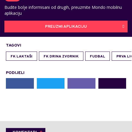
Budite bolje informisani od drugih, preuzmite Mondo mobilnu
aplikaciju
PREUZMI APLIKACIJU
TAGOVI
FK LAKTAŠI
FK DRINA ZVORNIK
FUDBAL
PRVA LI
PODIJELI