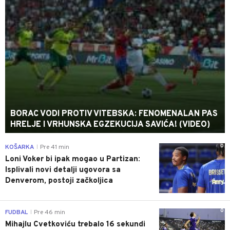
BORAC VODI PROTIV VITEBSKA: FENOMENALAN PAS
HRELJE I VRHUNSKA EGZEKUCIJA SAVIĆA! (VIDEO)
0
KOŠARKA
Pre 41 min
|
Loni Voker bi ipak mogao u Partizan:
Isplivali novi detalji ugovora sa
Denverom, postoji začkoljica
0
FUDBAL
Pre 46 min
|
Mihajlu Cvetkoviću trebalo 16 sekundi