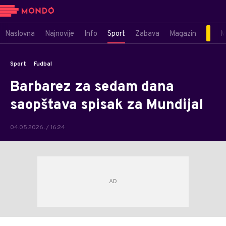
Naslovna
Najnovije
Info
Sport
Zabava
Magazin
M
Sport
Fudbal
Barbarez za sedam dana
saopštava spisak za Mundijal
04.05.2026. / 16:24