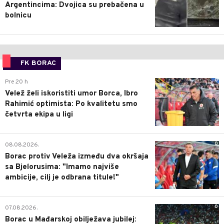
Argentincima: Dvojica su prebačena u
bolnicu
FK BORAC
0
Pre 20 h
Velež želi iskoristiti umor Borca, Ibro
Rahimić optimista: Po kvalitetu smo
četvrta ekipa u ligi
0
08.08.2026.
Borac protiv Veleža između dva okršaja
sa Bjelorusima: "Imamo najviše
ambicije, cilj je odbrana titule!"
0
07.08.2026.
Borac u Mađarskoj obilježava jubilej: