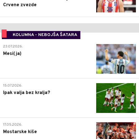
Crvene zvezde
KOLUMNA - NEBOJŠA ŠATARA
0
23.07.2026.
Mesi(ja)
2
15.07.2026.
Ipak valja bez kralja?
0
17.05.2026.
Mostarske kiše