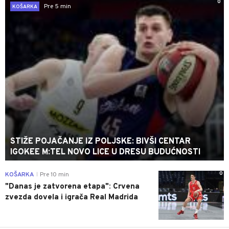
0
Pre 5 min
KOŠARKA
STIŽE POJAČANJE IZ POLJSKE: BIVŠI CENTAR
IGOKEE M:TEL NOVO LICE U DRESU BUDUĆNOSTI
0
KOŠARKA
Pre 10 min
|
"Danas je zatvorena etapa": Crvena
zvezda dovela i igrača Real Madrida