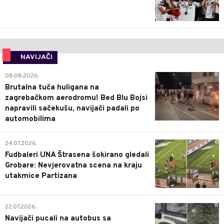
NAVIJAČI
0
08.08.2026.
Brutalna tuča huligana na
zagrebačkom aerodromu! Bed Blu Bojsi
napravili sačekušu, navijači padali po
automobilima
0
24.07.2026.
Fudbaleri UNA Štrasena šokirano gledali
Grobare: Nevjerovatna scena na kraju
utakmice Partizana
0
22.07.2026.
Navijači pucali na autobus sa