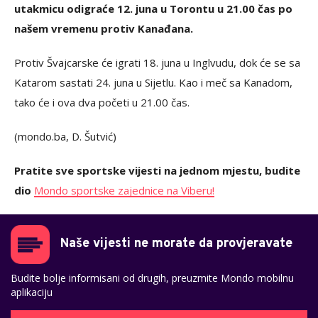
utakmicu odigraće 12. juna u Torontu u 21.00 čas po
našem vremenu protiv Kanađana.
Protiv Švajcarske će igrati 18. juna u Inglvudu, dok će se sa
Katarom sastati 24. juna u Sijetlu. Kao i meč sa Kanadom,
tako će i ova dva početi u 21.00 čas.
(mondo.ba, D. Šutvić)
Pratite sve sportske vijesti na jednom mjestu, budite
dio
Mondo sportske zajednice na Viberu!
Naše vijesti ne morate da provjeravate
Budite bolje informisani od drugih, preuzmite Mondo mobilnu
aplikaciju