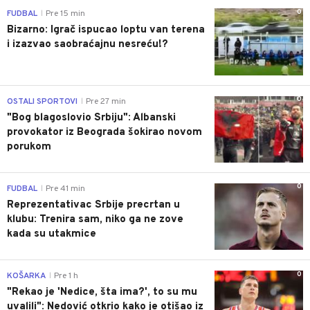
0
FUDBAL
Pre 15 min
|
Bizarno: Igrač ispucao loptu van terena
i izazvao saobraćajnu nesreću!?
0
OSTALI SPORTOVI
Pre 27 min
|
"Bog blagoslovio Srbiju": Albanski
provokator iz Beograda šokirao novom
porukom
0
FUDBAL
Pre 41 min
|
Reprezentativac Srbije precrtan u
klubu: Trenira sam, niko ga ne zove
kada su utakmice
0
KOŠARKA
Pre 1 h
|
"Rekao je 'Nedice, šta ima?', to su mu
uvalili": Nedović otkrio kako je otišao iz