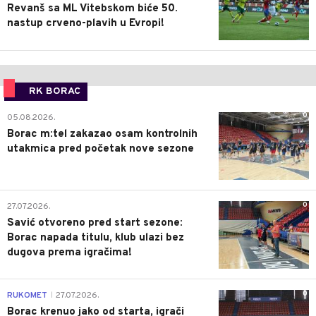
Revanš sa ML Vitebskom biće 50.
nastup crveno-plavih u Evropi!
RK BORAC
0
05.08.2026.
Borac m:tel zakazao osam kontrolnih
utakmica pred početak nove sezone
0
27.07.2026.
Savić otvoreno pred start sezone:
Borac napada titulu, klub ulazi bez
dugova prema igračima!
0
RUKOMET
27.07.2026.
|
Borac krenuo jako od starta, igrači