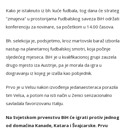
Kako je istaknuto iz bh. kuće fudbala, tog dana će strateg
"zmajeva" u prostorijama Fudbalskog saveza BiH održati
konferenciju za novinare, sa početkom u 14.00 časova.
Bh. selekcija je, podsjetimo, kroz martovski baraž izborila
nastup na planetarnoj fudbalskoj smotri, koja počinje
sljedećeg mjeseca. BiH je u kvalifikacionoj grupi zauzela
drugo mjesto iza Austrije, pa je morala da igra u
doigravanju iz kojeg je izašla kao pobjednik.
Prvo je u Velsu nakon izvođenja jedanaesteraca porazila
tim Velsa, a potom na isti način u Zenici senzacionalno
savladala favorizovanu Italiju.
Na Svjetskom prvenstvu BiH će igrati protiv jednog
od domaćina Kanade, Katara i Švajcarske. Prvu