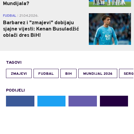
Mundijala?
0
FUDBAL
21.04.2026.
|
Barbarez i "zmajevi" dobijaju
sjajne vijesti: Kenan Busuladžić
oblači dres BiH!
TAGOVI
ZMAJEVI
FUDBAL
BIH
MUNDIJAL 2026
SERG
PODIJELI