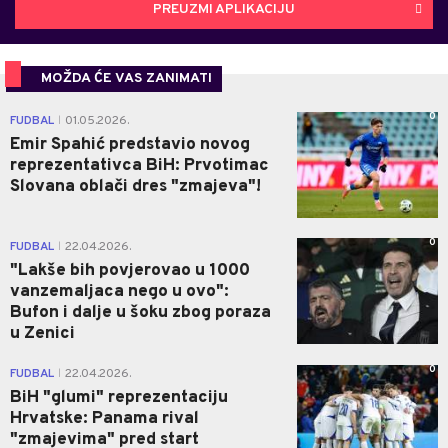
PREUZMI APLIKACIJU
MOŽDA ĆE VAS ZANIMATI
0
FUDBAL
01.05.2026.
|
Emir Spahić predstavio novog
reprezentativca BiH: Prvotimac
Slovana oblači dres "zmajeva"!
0
FUDBAL
22.04.2026.
|
"Lakše bih povjerovao u 1000
vanzemaljaca nego u ovo":
Bufon i dalje u šoku zbog poraza
u Zenici
0
FUDBAL
22.04.2026.
|
BiH "glumi" reprezentaciju
Hrvatske: Panama rival
"zmajevima" pred start