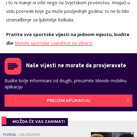
i to ni manje ni više nego na Svjetskom prvenstvu. Imajući u
vidu povrede koje ga muče posljednjih godina, to ne bi bilo
iznenađenje za ljubitelje fudbala.
Pratite sve sportske vijesti na jednom mjestu, budite
dio
Mondo sportske zajednice na Viberu!
Naše vijesti ne morate da provjeravate
Budite bolje informisani od drugih, preuzmite Mondo mobilnu
aplikaciju
PREUZMI APLIKACIJU
MOŽDA ĆE VAS ZANIMATI
0
FUDBAL
06.05.2026.
|