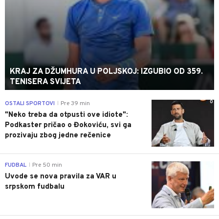
KRAJ ZA DŽUMHURA U POLJSKOJ: IZGUBIO OD 359.
TENISERA SVIJETA
0
OSTALI SPORTOVI
Pre 39 min
|
"Neko treba da otpusti ove idiote":
Podkaster pričao o Đokoviću, svi ga
prozivaju zbog jedne rečenice
0
FUDBAL
Pre 50 min
|
Uvode se nova pravila za VAR u
srpskom fudbalu