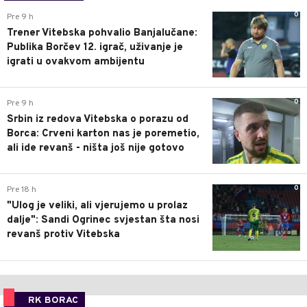
0
Pre 9 h
Trener Vitebska pohvalio Banjalučane:
Publika Borčev 12. igrač, uživanje je
igrati u ovakvom ambijentu
0
Pre 9 h
Srbin iz redova Vitebska o porazu od
Borca: Crveni karton nas je poremetio,
ali ide revanš - ništa još nije gotovo
0
Pre 18 h
"Ulog je veliki, ali vjerujemo u prolaz
dalje": Sandi Ogrinec svjestan šta nosi
revanš protiv Vitebska
RK BORAC