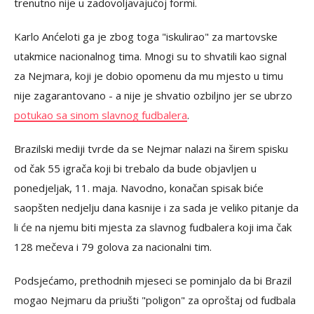
trenutno nije u zadovoljavajućoj formi.
Karlo Anćeloti ga je zbog toga "iskulirao" za martovske
utakmice nacionalnog tima. Mnogi su to shvatili kao signal
za Nejmara, koji je dobio opomenu da mu mjesto u timu
nije zagarantovano - a nije je shvatio ozbiljno jer se ubrzo
potukao sa sinom slavnog fudbalera
.
Brazilski mediji tvrde da se Nejmar nalazi na širem spisku
od čak 55 igrača koji bi trebalo da bude objavljen u
ponedjeljak, 11. maja. Navodno, konačan spisak biće
saopšten nedjelju dana kasnije i za sada je veliko pitanje da
li će na njemu biti mjesta za slavnog fudbalera koji ima čak
128 mečeva i 79 golova za nacionalni tim.
Podsjećamo, prethodnih mjeseci se pominjalo da bi Brazil
mogao Nejmaru da priušti "poligon" za oproštaj od fudbala