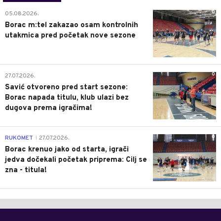
0
05.08.2026.
Borac m:tel zakazao osam kontrolnih
utakmica pred početak nove sezone
0
27.07.2026.
Savić otvoreno pred start sezone:
Borac napada titulu, klub ulazi bez
dugova prema igračima!
0
RUKOMET
27.07.2026.
|
Borac krenuo jako od starta, igrači
jedva dočekali početak priprema: Cilj se
zna - titula!