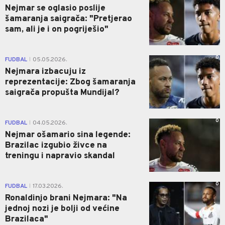
Nejmar se oglasio poslije
šamaranja saigrača: "Pretjerao
sam, ali je i on pogriješio"
0
FUDBAL
05.05.2026.
|
Nejmara izbacuju iz
reprezentacije: Zbog šamaranja
saigrača propušta Mundijal?
0
FUDBAL
04.05.2026.
|
Nejmar ošamario sina legende:
Brazilac izgubio živce na
treningu i napravio skandal
0
FUDBAL
17.03.2026.
|
Ronaldinjo brani Nejmara: "Na
jednoj nozi je bolji od većine
Brazilaca"