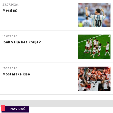
0
23.07.2026.
Mesi(ja)
2
15.07.2026.
Ipak valja bez kralja?
0
17.05.2026.
Mostarske kiše
NAVIJAČI