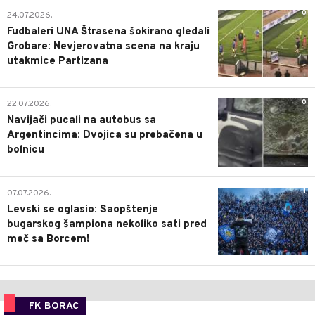
0
24.07.2026.
Fudbaleri UNA Štrasena šokirano gledali
Grobare: Nevjerovatna scena na kraju
utakmice Partizana
0
22.07.2026.
Navijači pucali na autobus sa
Argentincima: Dvojica su prebačena u
bolnicu
1
07.07.2026.
Levski se oglasio: Saopštenje
bugarskog šampiona nekoliko sati pred
meč sa Borcem!
FK BORAC