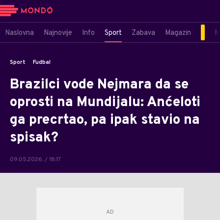
Naslovna
Najnovije
Info
Sport
Zabava
Magazin
M
Sport
Fudbal
Brazilci vode Nejmara da se
oprosti na Mundijalu: Anćeloti
ga precrtao, pa ipak stavio na
spisak?
09.05.2026. / 18:17