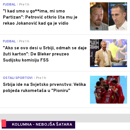
0
FUDBAL
Pre 1 h
|
"I kad smo u go**ima, mi smo
Partizan": Petrović otkrio šta mu je
rekao Jokanović kad ga je vidio
0
FUDBAL
Pre 1 h
|
"Ako se ovo desi u Srbiji, odmah se daje
žuti karton": De Bleker preuzeo
Sudijsku komisiju FSS
0
OSTALI SPORTOVI
Pre 1 h
|
Srbija ide na Svjetsko prvenstvo: Velika
pobjeda rukometaša u "Pioniru"
KOLUMNA - NEBOJŠA ŠATARA