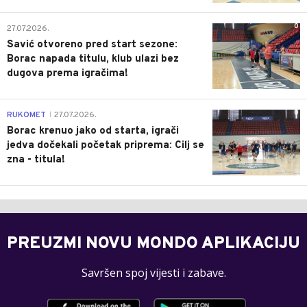
0
27.07.2026.
Savić otvoreno pred start sezone:
Borac napada titulu, klub ulazi bez
dugova prema igračima!
0
RUKOMET
27.07.2026.
|
Borac krenuo jako od starta, igrači
jedva dočekali početak priprema: Cilj se
zna - titula!
PREUZMI NOVU MONDO APLIKACIJU
Savršen spoj vijesti i zabave.