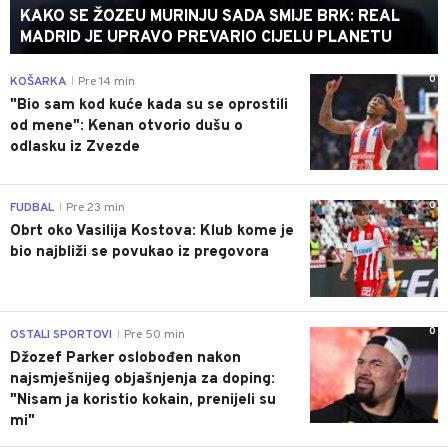
KAKO SE ŽOZEU MURINJU SADA SMIJE BRK: REAL
MADRID JE UPRAVO PREVARIO CIJELU PLANETU
0
KOŠARKA
Pre 14 min
|
"Bio sam kod kuće kada su se oprostili
od mene": Kenan otvorio dušu o
odlasku iz Zvezde
0
FUDBAL
Pre 23 min
|
Obrt oko Vasilija Kostova: Klub kome je
bio najbliži se povukao iz pregovora
0
OSTALI SPORTOVI
Pre 50 min
|
Džozef Parker oslobođen nakon
najsmješnijeg objašnjenja za doping:
"Nisam ja koristio kokain, prenijeli su
mi"