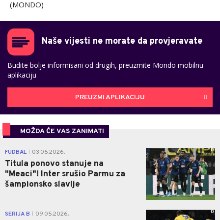
(MONDO)
Naše vijesti ne morate da provjeravate
Budite bolje informisani od drugih, preuzmite Mondo mobilnu
aplikaciju
PREUZMI APLIKACIJU
MOŽDA ĆE VAS ZANIMATI
0
FUDBAL
03.05.2026.
|
Titula ponovo stanuje na
"Meaci"! Inter srušio Parmu za
šampionsko slavlje
0
SERIJA B
09.05.2026.
|