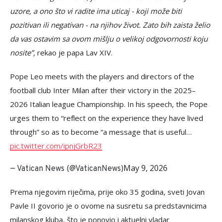
uzore, a ono što vi radite ima uticaj - koji može biti
pozitivan ili negativan - na njihov život. Zato bih zaista želio
da vas ostavim sa ovom mišlju o velikoj odgovornosti koju
nosite”,
rekao je papa Lav XIV.
Pope Leo meets with the players and directors of the
football club Inter Milan after their victory in the 2025–
2026 Italian league Championship. In his speech, the Pope
urges them to “reflect on the experience they have lived
through” so as to become “a message that is useful…
pic.twitter.com/ipnjGrbR23
May 9, 2026
— Vatican News (@VaticanNews)
Prema njegovim riječima, prije oko 35 godina, sveti Jovan
Pavle II govorio je o ovome na susretu sa predstavnicima
milanskog kluba, što je ponovio i aktuelni vladar