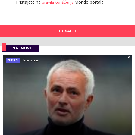
Pristajete na
Mondo portala.
pravila korišćenja
POŠALJI
NAJNOVIJE
0
Pre 5 min
FUDBAL