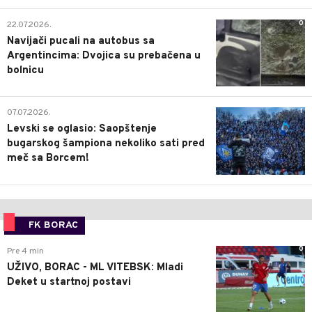
0
22.07.2026.
Navijači pucali na autobus sa
Argentincima: Dvojica su prebačena u
bolnicu
1
07.07.2026.
Levski se oglasio: Saopštenje
bugarskog šampiona nekoliko sati pred
meč sa Borcem!
FK BORAC
0
Pre 4 min
UŽIVO, BORAC - ML VITEBSK: Mladi
Deket u startnoj postavi