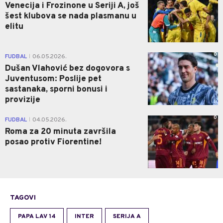
Venecija i Frozinone u Seriji A, još
šest klubova se nada plasmanu u
elitu
0
FUDBAL
06.05.2026.
|
Dušan Vlahović bez dogovora s
Juventusom: Poslije pet
sastanaka, sporni bonusi i
provizije
0
FUDBAL
04.05.2026.
|
Roma za 20 minuta završila
posao protiv Fiorentine!
TAGOVI
PAPA LAV 14
INTER
SERIJA A