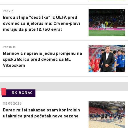
0
Pre 7 h
Borcu stigla "čestitka" iz UEFA pred
dvomeč sa Bjelorusima: Crveno-plavi
moraju da plate 12.750 evra!
0
Pre 10 h
Marinović napravio jednu promjenu na
spisku Borca pred dvomeč sa ML
Vitebskom
RK BORAC
0
05.08.2026.
Borac m:tel zakazao osam kontrolnih
utakmica pred početak nove sezone