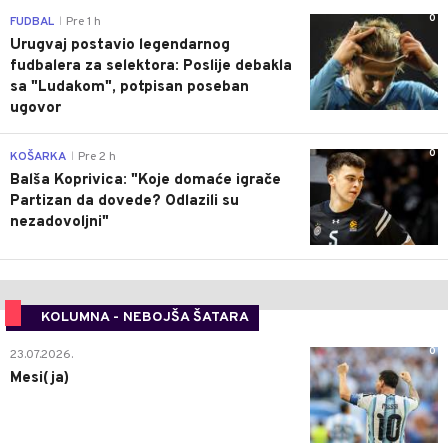
0
FUDBAL
Pre 1 h
|
Urugvaj postavio legendarnog
fudbalera za selektora: Poslije debakla
sa "Ludakom", potpisan poseban
ugovor
0
KOŠARKA
Pre 2 h
|
Balša Koprivica: "Koje domaće igrače
Partizan da dovede? Odlazili su
nezadovoljni"
KOLUMNA - NEBOJŠA ŠATARA
0
23.07.2026.
Mesi(ja)