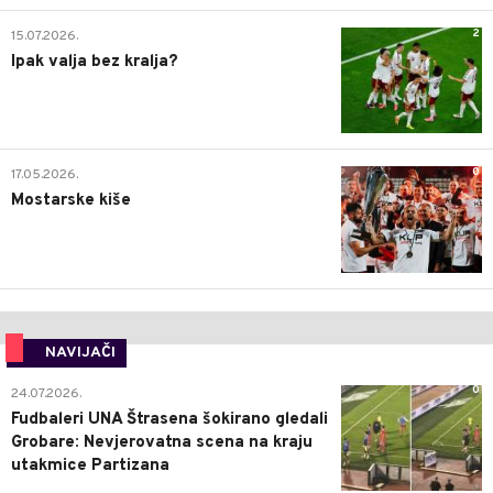
2
15.07.2026.
Ipak valja bez kralja?
0
17.05.2026.
Mostarske kiše
NAVIJAČI
0
24.07.2026.
Fudbaleri UNA Štrasena šokirano gledali
Grobare: Nevjerovatna scena na kraju
utakmice Partizana