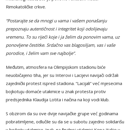
Rimokatoličke crkve.
“Postarajte se da mnogi u vama i vašem ponašanju
prepoznaju autentičnost i integritet koji odolijevaju
vremenu. To su riječi koje i ja želim da ponovim vama, uz
ponovljene čestitke. Srdačno vas blagosiljam, vas i vaše
porodice, i želim vam sve najbolje”.
Međutim, atmosfera na Olimpijskom stadionu biće
neuobičajeno tiha, jer su Interovi i Lacijevi navijači održali
zajednički protest ispred stadiona. “Lacijali” već mjesecima
bojkotuju domaće utakmice u znak protesta protiv
predsjednika Klaudija Lotita i načina na koji vodi klub.
S obzirom da su ove dvije navijačke grupe već godinama
pobratimljene, odlučile su da se u subotu zajedno solidarišu
u bojkotu utakmice. Ipak, na finalnoj utakmici Kopa Italije u