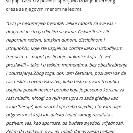
su papi Lavu XIV poklonili specijalno izdanje Interovog
dresa sa njegovim imenom na leđima.
“Ovo je nesumnjivo trenutak velike radosti za sve vas i
drago mi je što ga dijelim sa vama. Ostvarili ste cilj
napornim radom, timskim duhom, disciplinom i
istrajnošću, koje ste uspjeli da održite kako u uzbudljivim
trenucima – poput posljednje utakmice koju ste već
proslavili! – tako i u teškim momentima, bez obeshrabrenja
i odustajanja.Zbog toga, dok vam čestitam, pozivam vas da
razmislite o ovom iskustvu, kako biste u ovom trenutku
uspjeha postali nosioci poruke koja je posebno korisna za
rast mladih. Mnogi od njih vas upravo sada gledaju kao
svoje ‘heroje’, kao uzore koje treba slijediti, i to vam daje
odgovornost koja ide daleko iznad samog rezultata -
pozivam vas, kao sportiste, da budete svjedoci vrijednosti.
Želim da naglasim ovo, jer mladi danas zaista trebaju