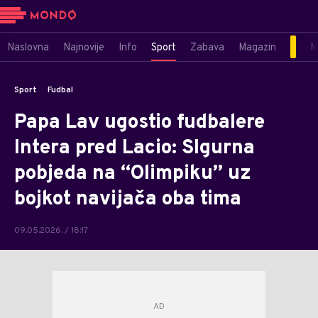
Naslovna
Najnovije
Info
Sport
Zabava
Magazin
M
Sport
Fudbal
Papa Lav ugostio fudbalere
Intera pred Lacio: SIgurna
pobjeda na “Olimpiku” uz
bojkot navijača oba tima
09.05.2026. / 18:17