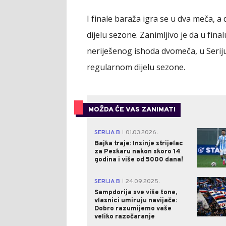
I finale baraža igra se u dva meča, a 
dijelu sezone. Zanimljivo je da u fin
neriješenog ishoda dvomeča, u Seriju 
regularnom dijelu sezone.
MOŽDA ĆE VAS ZANIMATI
SERIJA B
01.03.2026.
|
Bajka traje: Insinje strijelac
za Peskaru nakon skoro 14
godina i više od 5000 dana!
SERIJA B
24.09.2025.
|
Sampdorija sve više tone,
vlasnici umiruju navijače:
Dobro razumijemo vaše
veliko razočaranje