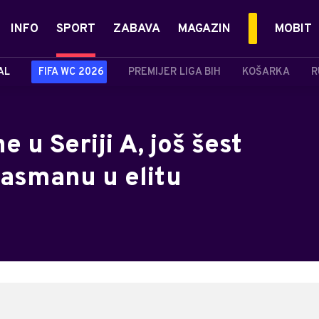
INFO
SPORT
ZABAVA
MAGAZIN
MOBIT
AL
FIFA WC 2026
PREMIJER LIGA BIH
KOŠARKA
R
e u Seriji A, još šest
lasmanu u elitu