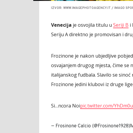
IZVOR: WWW.IMAGEPHOTOAGENCY.IT / IMAGO SPO
Venecija
je osvojila titulu u
Seriji B
i
Seriju A direktno je promovisan i dr
Frozinone je nakon ubjedljive pobjed
osvajanjem drugog mjesta, čime se na
italijanskog fudbala. Slavilo se sinoć 
Frozinone jedini klubovi iz druge lig
Si…ncora Noi
pic.twitter.com/YhDm0
M
— Frosinone Calcio (@Frosinone1928)