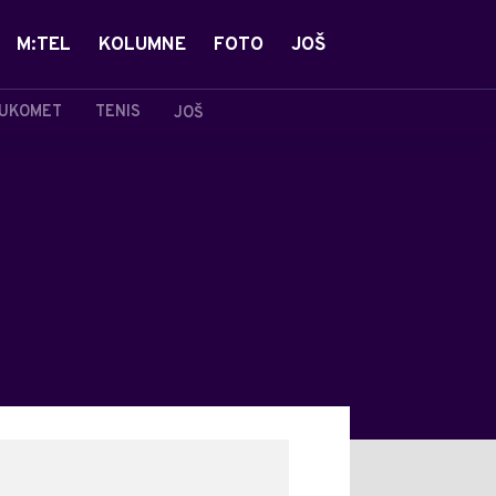
M:TEL
KOLUMNE
FOTO
JOŠ
UKOMET
TENIS
JOŠ