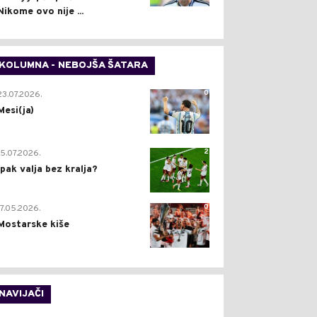
Nikome ovo nije ...
KOLUMNA - NEBOJŠA ŠATARA
0
23.07.2026.
Mesi(ja)
2
15.07.2026.
Ipak valja bez kralja?
0
17.05.2026.
Mostarske kiše
NAVIJAČI