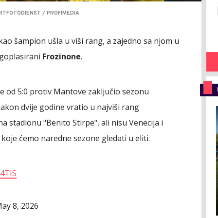
RTFOTODIENST / PROFIMEDIA
 kao šampion ušla u viši rang, a zajedno sa njom u
ugoplasirani
Frozinone
.
e od 5:0 protiv Mantove zaključio sezonu
kon dvije godine vratio u najviši rang
na stadionu "Benito Stirpe", ali nisu Venecija i
e koje ćemo naredne sezone gledati u eliti.
u4TIS
ay 8, 2026