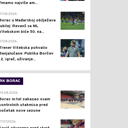
"Imamo najviše am...
0
07.08.2026.
Borac u Mađarskoj obilježava
jubilej: Revanš sa ML
Vitebskom biće 50. na...
0
07.08.2026.
Trener Vitebska pohvalio
Banjalučane: Publika Borčev
12. igrač, uživanje...
RK BORAC
0
05.08.2026.
Borac m:tel zakazao osam
kontrolnih utakmica pred
početak nove sezone
0
27.07.2026.