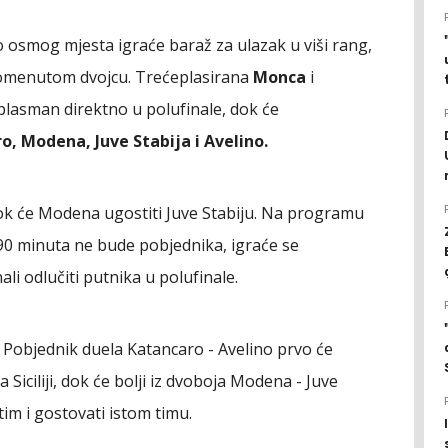
o osmog mjesta igraće baraž za ulazak u viši rang,
 pomenutom dvojcu. Trećeplasirana
Monca
i
 plasman direktno u polufinale, dok će
o, Modena, Juve Stabija i Avelino.
dok će Modena ugostiti Juve Stabiju. Na programu
90 minuta ne bude pobjednika, igraće se
li odlučiti putnika u polufinale.
. Pobjednik duela Katancaro - Avelino prvo će
 Siciliji, dok će bolji iz dvoboja Modena - Juve
tim i gostovati istom timu.