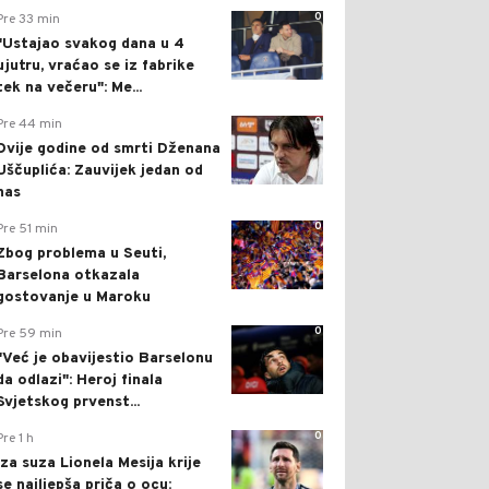
0
Pre 33 min
"Ustajao svakog dana u 4
ujutru, vraćao se iz fabrike
tek na večeru": Me...
0
Pre 44 min
Dvije godine od smrti Dženana
Uščuplića: Zauvijek jedan od
nas
0
Pre 51 min
Zbog problema u Seuti,
Barselona otkazala
gostovanje u Maroku
0
Pre 59 min
"Već je obavijestio Barselonu
da odlazi": Heroj finala
Svjetskog prvenst...
0
Pre 1 h
Iza suza Lionela Mesija krije
se najljepša priča o ocu: