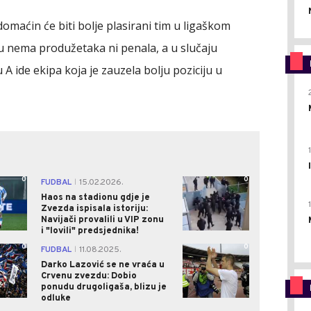
domaćin će biti bolje plasirani tim u ligaškom
alu nema produžetaka ni penala, a u slučaju
A ide ekipa koja je zauzela bolju poziciju u
0
0
FUDBAL
15.02.2026.
|
Haos na stadionu gdje je
Zvezda ispisala istoriju:
Navijači provalili u VIP zonu
i "lovili" predsjednika!
0
0
FUDBAL
11.08.2025.
|
Darko Lazović se ne vraća u
Crvenu zvezdu: Dobio
ponudu drugoligaša, blizu je
odluke