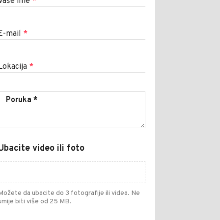
Vaše ime
*
E-mail
*
Lokacija
*
Ubacite video ili foto
Možete da ubacite do 3 fotografije ili videa. Ne
smije biti više od 25 MB.