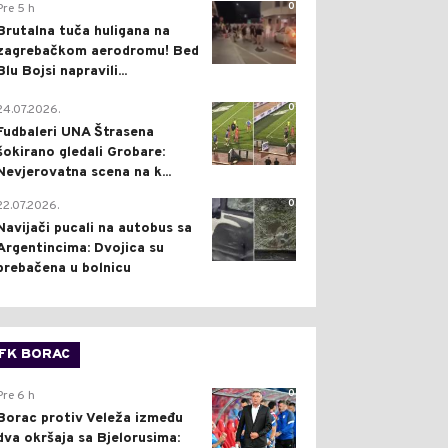
0
Pre 5 h
Brutalna tuča huligana na
zagrebačkom aerodromu! Bed
Blu Bojsi napravili...
0
24.07.2026.
Fudbaleri UNA Štrasena
šokirano gledali Grobare:
Nevjerovatna scena na k...
0
22.07.2026.
Navijači pucali na autobus sa
Argentincima: Dvojica su
prebačena u bolnicu
FK BORAC
0
Pre 6 h
Borac protiv Veleža između
dva okršaja sa Bjelorusima: