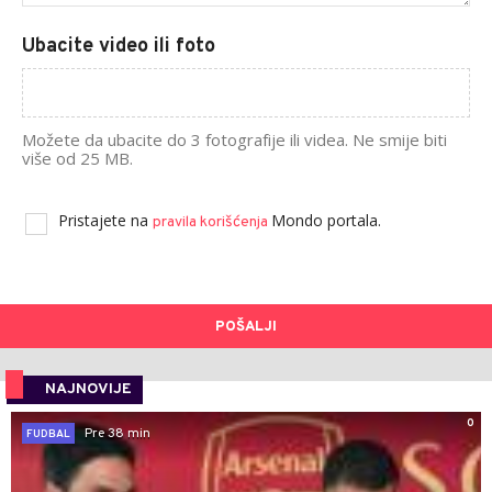
Ubacite video ili foto
Možete da ubacite do 3 fotografije ili videa. Ne smije biti
više od 25 MB.
Pristajete na
Mondo portala.
pravila korišćenja
POŠALJI
NAJNOVIJE
0
Pre 38 min
FUDBAL