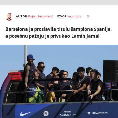
AUTOR
Bojan Jakovljević
0
IZVOR
mondo.rs
Barselona je proslavila titulu šampiona Španije,
a posebnu pažnju je privukao Lamin Jamal