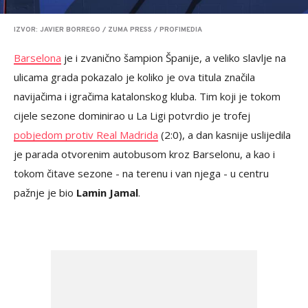
IZVOR: JAVIER BORREGO / ZUMA PRESS / PROFIMEDIA
Barselona
je i zvanično šampion Španije, a veliko slavlje na
ulicama grada pokazalo je koliko je ova titula značila
navijačima i igračima katalonskog kluba. Tim koji je tokom
cijele sezone dominirao u La Ligi potvrdio je trofej
pobjedom protiv Real Madrida
(2:0), a dan kasnije uslijedila
je parada otvorenim autobusom kroz Barselonu, a kao i
tokom čitave sezone - na terenu i van njega - u centru
pažnje je bio
Lamin Jamal
.