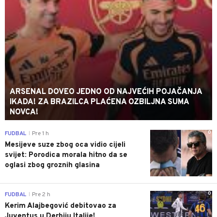
ARSENAL DOVEO JEDNO OD NAJVEĆIH POJAČANJA
IKADA! ZA BRAZILCA PLAĆENA OZBILJNA SUMA
NOVCA!
0
FUDBAL
Pre 1 h
|
Mesijeve suze zbog oca vidio cijeli
svijet: Porodica morala hitno da se
oglasi zbog groznih glasina
0
FUDBAL
Pre 2 h
|
Kerim Alajbegović debitovao za
Juventus u Derbiju Italije!