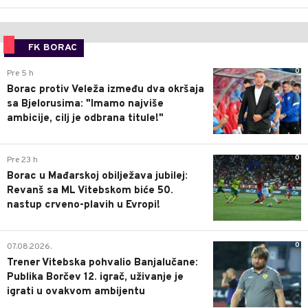
FK BORAC
0
Pre 5 h
Borac protiv Veleža između dva okršaja
sa Bjelorusima: "Imamo najviše
ambicije, cilj je odbrana titule!"
0
Pre 23 h
Borac u Mađarskoj obilježava jubilej:
Revanš sa ML Vitebskom biće 50.
nastup crveno-plavih u Evropi!
0
07.08.2026.
Trener Vitebska pohvalio Banjalučane:
Publika Borčev 12. igrač, uživanje je
igrati u ovakvom ambijentu