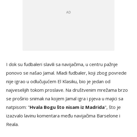
I dok su fudbaleri slavili sa navijačima, u centru pažnje
ponovo se našao Jamal. Mladi fudbaler, koji zbog povrede
nije igrao u odlučujućem El Klasiku, bio je jedan od
najveselijih tokom proslave. Na društvenim mrežama brzo
se proširio snimak na kojem Jamal igra i pjeva u majici sa
natpisom: "
Hvala Bogu što nisam iz Madrida
", što je
izazvalo lavinu komentara među navijačima Barselone i
Reala.