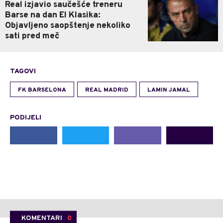
Real izjavio saučešće treneru
Barse na dan El Klasika:
Objavljeno saopštenje nekoliko
sati pred meč
TAGOVI
FK BARSELONA
REAL MADRID
LAMIN JAMAL
PODIJELI
KOMENTARI
0