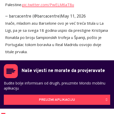
Palestine.
pic.twitter.com/PwELM6aT8u
May 11, 2026
— barcacentre (@barcacentre)
Inače, mladom asu Barselone ovo je već treća titula u La
Ligi, pa je sa svega 18 godina uspio da prestigne Kristijana
Ronalda po broju šampionskih trofeja u Španiji, pošto je
Portugalac tokom boravka u Real Madridu osvojio dvije
titule prvaka.
Naše vijesti ne morate da provjeravate
Budite bolje informisani od drugih, preuzmite Mondo mobilnu
aplikaciju
PREUZMI APLIKACIJU