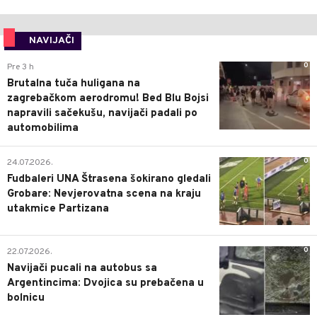
NAVIJAČI
0
Pre 3 h
Brutalna tuča huligana na
zagrebačkom aerodromu! Bed Blu Bojsi
napravili sačekušu, navijači padali po
automobilima
0
24.07.2026.
Fudbaleri UNA Štrasena šokirano gledali
Grobare: Nevjerovatna scena na kraju
utakmice Partizana
0
22.07.2026.
Navijači pucali na autobus sa
Argentincima: Dvojica su prebačena u
bolnicu