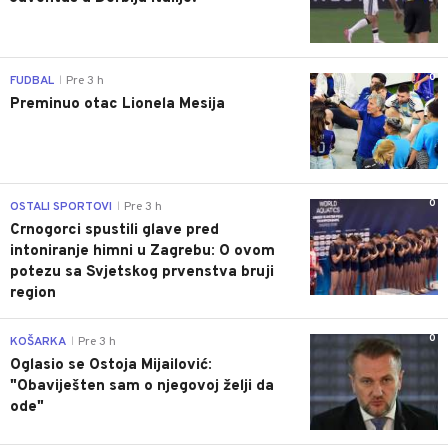
0
FUDBAL
Pre 3 h
|
Preminuo otac Lionela Mesija
0
OSTALI SPORTOVI
Pre 3 h
|
Crnogorci spustili glave pred
intoniranje himni u Zagrebu: O ovom
potezu sa Svjetskog prvenstva bruji
region
0
KOŠARKA
Pre 3 h
|
Oglasio se Ostoja Mijailović:
"Obaviješten sam o njegovoj želji da
ode"