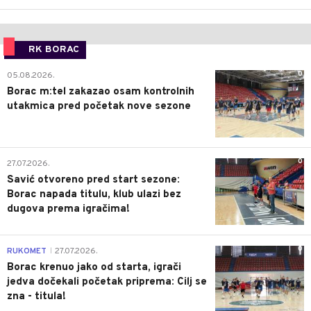
RK BORAC
0
05.08.2026.
Borac m:tel zakazao osam kontrolnih
utakmica pred početak nove sezone
0
27.07.2026.
Savić otvoreno pred start sezone:
Borac napada titulu, klub ulazi bez
dugova prema igračima!
0
RUKOMET
27.07.2026.
|
Borac krenuo jako od starta, igrači
jedva dočekali početak priprema: Cilj se
zna - titula!