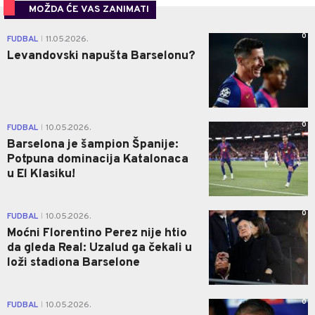
MOŽDA ĆE VAS ZANIMATI
0
FUDBAL
11.05.2026.
|
Levandovski napušta Barselonu?
0
FUDBAL
10.05.2026.
|
Barselona je šampion Španije:
Potpuna dominacija Katalonaca
u El Klasiku!
0
FUDBAL
10.05.2026.
|
Moćni Florentino Perez nije htio
da gleda Real: Uzalud ga čekali u
loži stadiona Barselone
0
FUDBAL
10.05.2026.
|