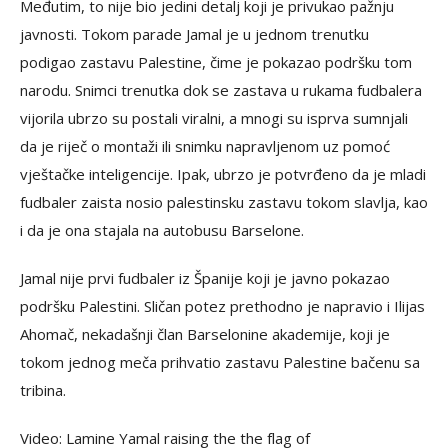
Međutim, to nije bio jedini detalj koji je privukao pažnju
javnosti. Tokom parade Jamal je u jednom trenutku
podigao zastavu Palestine, čime je pokazao podršku tom
narodu. Snimci trenutka dok se zastava u rukama fudbalera
vijorila ubrzo su postali viralni, a mnogi su isprva sumnjali
da je riječ o montaži ili snimku napravljenom uz pomoć
vještačke inteligencije. Ipak, ubrzo je potvrđeno da je mladi
fudbaler zaista nosio palestinsku zastavu tokom slavlja, kao
i da je ona stajala na autobusu Barselone.
Jamal nije prvi fudbaler iz Španije koji je javno pokazao
podršku Palestini. Sličan potez prethodno je napravio i Ilijas
Ahomač, nekadašnji član Barselonine akademije, koji je
tokom jednog meča prihvatio zastavu Palestine bačenu sa
tribina.
Video: Lamine Yamal raising the the flag of