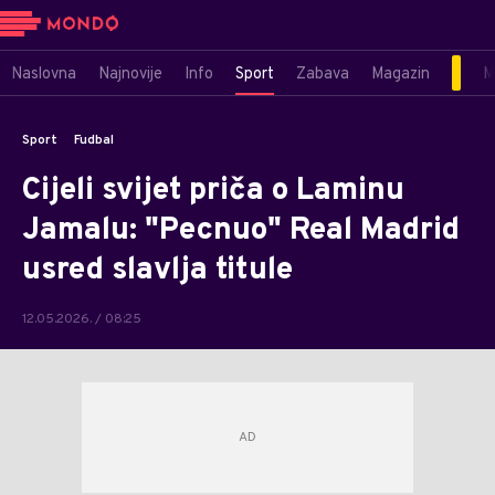
Naslovna
Najnovije
Info
Sport
Zabava
Magazin
M
Sport
Fudbal
Cijeli svijet priča o Laminu
Jamalu: "Pecnuo" Real Madrid
usred slavlja titule
12.05.2026. / 08:25