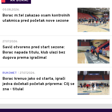
RK BORAC
0
05.08.2026.
Borac m:tel zakazao osam kontrolnih
utakmica pred početak nove sezone
0
27.07.2026.
Savić otvoreno pred start sezone:
Borac napada titulu, klub ulazi bez
dugova prema igračima!
0
RUKOMET
27.07.2026.
|
Borac krenuo jako od starta, igrači
jedva dočekali početak priprema: Cilj se
zna - titula!