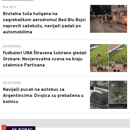
0
Pre 20 h
Brutalna tuča huligana na
zagrebačkom aerodromu! Bed Blu Bojsi
napravili sačekušu, navijači padali po
automobilima
0
24.07.2026.
Fudbaleri UNA Štrasena šokirano gledali
Grobare: Nevjerovatna scena na kraju
utakmice Partizana
0
22.07.2026.
Navijači pucali na autobus sa
Argentincima: Dvojica su prebačena u
bolnicu
FK BORAC