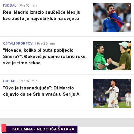
0
FUDBAL
Pre 18 min
|
Real Madrid izrazio saučešće Mesiju:
Evo zašto je najveći klub na svijetu
0
OSTALI SPORTOVI
Pre 25 min
|
"Novače, koliko bi puta pobijedio
Sinera?": Đoković je samo raširio ruke,
sve je time rekao
0
FUDBAL
Pre 36 min
|
"Ovo je iznenađujuće": Di Marcio
objavio da se Srbin vraća u Seriju A
KOLUMNA - NEBOJŠA ŠATARA