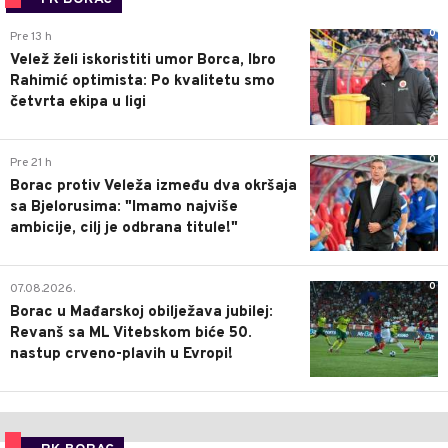
0
Pre 13 h
Velež želi iskoristiti umor Borca, Ibro
Rahimić optimista: Po kvalitetu smo
četvrta ekipa u ligi
0
Pre 21 h
Borac protiv Veleža između dva okršaja
sa Bjelorusima: "Imamo najviše
ambicije, cilj je odbrana titule!"
0
07.08.2026.
Borac u Mađarskoj obilježava jubilej:
Revanš sa ML Vitebskom biće 50.
nastup crveno-plavih u Evropi!