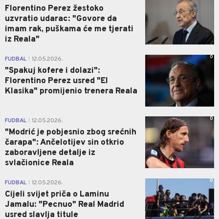
Florentino Perez žestoko
uzvratio udarac: "Govore da
imam rak, puškama će me tjerati
iz Reala"
0
FUDBAL
12.05.2026.
|
"Spakuj kofere i dolazi":
Florentino Perez usred "El
Klasika" promijenio trenera Reala
0
FUDBAL
12.05.2026.
|
"Modrić je pobjesnio zbog srećnih
čarapa": Ančelotijev sin otkrio
zaboravljene detalje iz
svlačionice Reala
0
FUDBAL
12.05.2026.
|
Cijeli svijet priča o Laminu
Jamalu: "Pecnuo" Real Madrid
usred slavlja titule