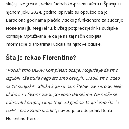
slučaj "Negreira", veliku fudbalsko-pravnu aferu u Španiji. U
njenom jeku 2024. godine isplivale su optužbe da je
Barselona godinama plaćala visokog funkcionera za suđenje
Hose Mariju Negreiru
, bivšeg potpredsjednika sudijske
komisije. Optuživana je da je na taj način dobijala
informacije o arbitrima i uticala na njihove odluke.
Šta je rekao Florentino?
"
Poslali smo UEFA-i kompletan dosije. Moguće je da smo
izgubili više titula nego što smo osvojili. Uradili smo video
sa 18 sudijskih odluka koje su nam štetile ove sezone. Neki
klubovi su favorizovani, posebno Barselona. Ne može se
tolerisati korupcija koja traje 20 godina. Vidjećemo šta će
UEFA i pravosuđe uraditi
", naveo je predsjednik Reala
Florentino Perez.