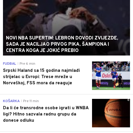
NOVI NBA SUPERTIM: LEBRON DOVODI ZVIJEZDE,
SADA JE NACILJAO PRVOG PIKA, ŠAMPIONA I
CENTRA KOGA JE JOKIĆ PREBIO
0
FUDBAL
Pre 6 min
|
Srpski Haland sa 15 godina najmlađi
strijelac u Evropi: Trese mreže u
Norveškoj, FSS mora da reaguje
0
KOŠARKA
Pre 11 min
|
Da li će transrodne osobe igrati u WNBA
ligi? Hitno sazvala radnu grupu da
donese odluku