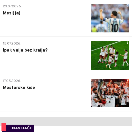
0
23.07.2026.
Mesi(ja)
2
15.07.2026.
Ipak valja bez kralja?
0
17.05.2026.
Mostarske kiše
NAVIJAČI