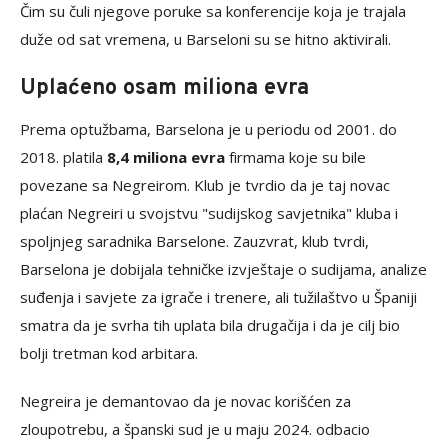
Čim su čuli njegove poruke sa konferencije koja je trajala
duže od sat vremena, u Barseloni su se hitno aktivirali.
Uplaćeno osam miliona evra
Prema optužbama, Barselona je u periodu od 2001. do
2018. platila
8,4 miliona evra
firmama koje su bile
povezane sa Negreirom. Klub je tvrdio da je taj novac
plaćan Negreiri u svojstvu "sudijskog savjetnika" kluba i
spoljnjeg saradnika Barselone. Zauzvrat, klub tvrdi,
Barselona je dobijala tehničke izvještaje o sudijama, analize
suđenja i savjete za igrače i trenere, ali tužilaštvo u Španiji
smatra da je svrha tih uplata bila drugačija i da je cilj bio
bolji tretman kod arbitara.
Negreira je demantovao da je novac korišćen za
zloupotrebu, a španski sud je u maju 2024. odbacio