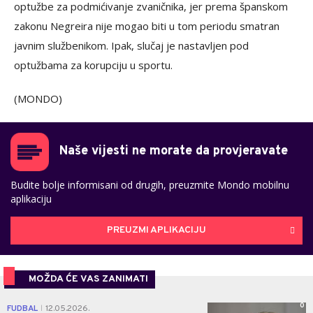
optužbe za podmićivanje zvaničnika, jer prema španskom
zakonu Negreira nije mogao biti u tom periodu smatran
javnim službenikom. Ipak, slučaj je nastavljen pod
optužbama za korupciju u sportu.
(MONDO)
Naše vijesti ne morate da provjeravate
Budite bolje informisani od drugih, preuzmite Mondo mobilnu
aplikaciju
PREUZMI APLIKACIJU
MOŽDA ĆE VAS ZANIMATI
0
FUDBAL
12.05.2026.
|