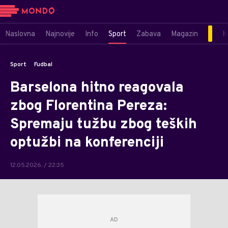
Naslovna
Najnovije
Info
Sport
Zabava
Magazin
M
Sport
Fudbal
Barselona hitno reagovala
zbog Florentina Pereza:
Spremaju tužbu zbog teških
optužbi na konferenciji
12.05.2026. / 22:35