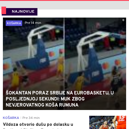
NAJNOVIJE
0
Pre 14 min
KOŠARKA
ŠOKANTAN PORAZ SRBIJE NA EUROBASKETU, U
POSLJEDNJOJ SEKUNDI: MUK ZBOG
NEVJEROVATNOG KOŠA RUMUNA
0
KOŠARKA
Pre 34 min
|
Vildoza otvorio dušu po dolasku u