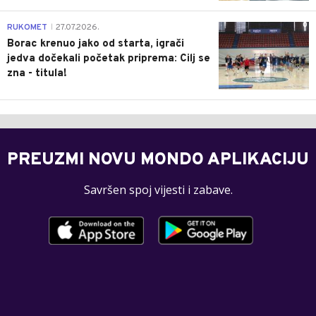
0
RUKOMET
27.07.2026.
|
Borac krenuo jako od starta, igrači
jedva dočekali početak priprema: Cilj se
zna - titula!
PREUZMI NOVU MONDO APLIKACIJU
Savršen spoj vijesti i zabave.