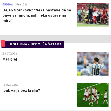
0
FUDBAL
Pre 10 h
|
Dejan Stanković: "Neka nastave da se
bave sa mnom, njih neka ostave na
miru"
KOLUMNA - NEBOJŠA ŠATARA
0
23.07.2026.
Mesi(ja)
2
15.07.2026.
Ipak valja bez kralja?