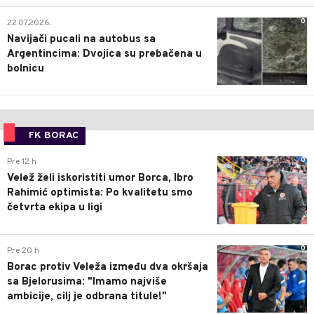
0
22.07.2026.
Navijači pucali na autobus sa
Argentincima: Dvojica su prebačena u
bolnicu
FK BORAC
0
Pre 12 h
Velež želi iskoristiti umor Borca, Ibro
Rahimić optimista: Po kvalitetu smo
četvrta ekipa u ligi
0
Pre 20 h
Borac protiv Veleža između dva okršaja
sa Bjelorusima: "Imamo najviše
ambicije, cilj je odbrana titule!"