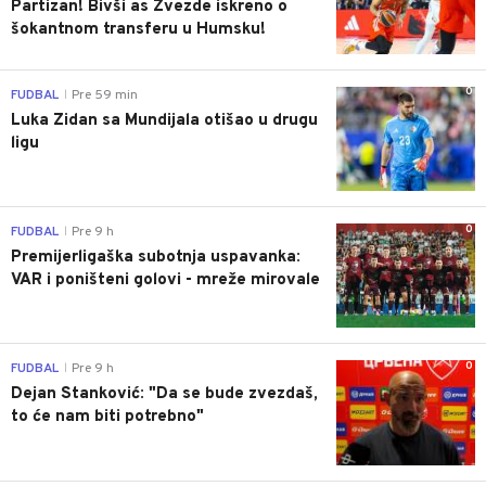
Partizan! Bivši as Zvezde iskreno o
šokantnom transferu u Humsku!
0
FUDBAL
Pre 59 min
|
Luka Zidan sa Mundijala otišao u drugu
ligu
0
FUDBAL
Pre 9 h
|
Premijerligaška subotnja uspavanka:
VAR i poništeni golovi - mreže mirovale
0
FUDBAL
Pre 9 h
|
Dejan Stanković: "Da se bude zvezdaš,
to će nam biti potrebno"