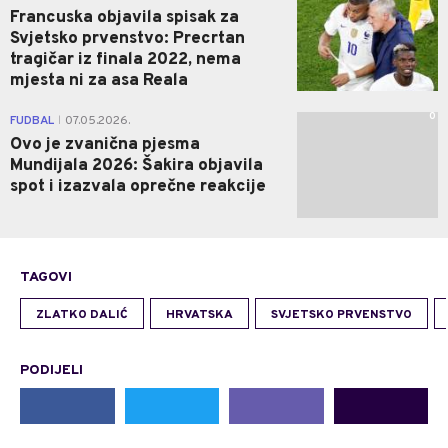
Francuska objavila spisak za
Svjetsko prvenstvo: Precrtan
tragičar iz finala 2022, nema
mjesta ni za asa Reala
0
FUDBAL
07.05.2026.
|
Ovo je zvanična pjesma
Mundijala 2026: Šakira objavila
spot i izazvala oprečne reakcije
TAGOVI
ZLATKO DALIĆ
HRVATSKA
SVJETSKO PRVENSTVO
PODIJELI