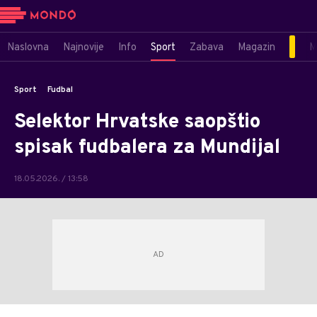
Naslovna
Najnovije
Info
Sport
Zabava
Magazin
M
Sport
Fudbal
Selektor Hrvatske saopštio
spisak fudbalera za Mundijal
18.05.2026. / 13:58