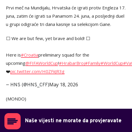
Prvi meč na Mundijalu, Hrvatska će igrati protiv Engleza 17.
juna, zatim će igrati sa Panamom 24. juna, a posljednji duel
u grupi odigraće tri dana kasnije sa selekcijom Gane.
⬜️ We are but few, yet brave and bold! ⬜️
Here is
#Croatia
preliminary squad for the
upcoming
@FIFAWorldCup
!
#HrabarBroj
#Family
#WorldCup
#Vat
❤️‍
pic.twitter.com/H0ZFiiJR3g
May 18, 2026
— HNS (@HNS_CFF)
(MONDO)
Naše vijesti ne morate da provjeravate