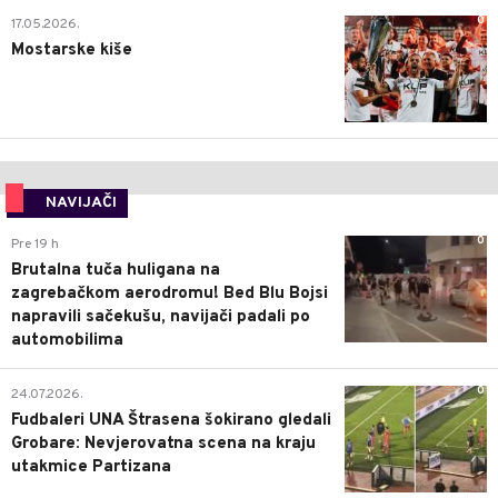
0
17.05.2026.
Mostarske kiše
NAVIJAČI
0
Pre 19 h
Brutalna tuča huligana na
zagrebačkom aerodromu! Bed Blu Bojsi
napravili sačekušu, navijači padali po
automobilima
0
24.07.2026.
Fudbaleri UNA Štrasena šokirano gledali
Grobare: Nevjerovatna scena na kraju
utakmice Partizana