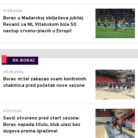
0
07.08.2026.
Borac u Mađarskoj obilježava jubilej:
Revanš sa ML Vitebskom biće 50.
nastup crveno-plavih u Evropi!
RK BORAC
0
05.08.2026.
Borac m:tel zakazao osam kontrolnih
utakmica pred početak nove sezone
0
27.07.2026.
Savić otvoreno pred start sezone:
Borac napada titulu, klub ulazi bez
dugova prema igračima!