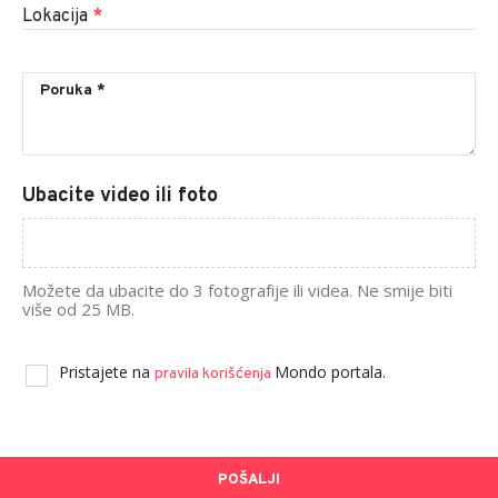
Lokacija
*
Ubacite video ili foto
Možete da ubacite do 3 fotografije ili videa. Ne smije biti
više od 25 MB.
Pristajete na
Mondo portala.
pravila korišćenja
POŠALJI