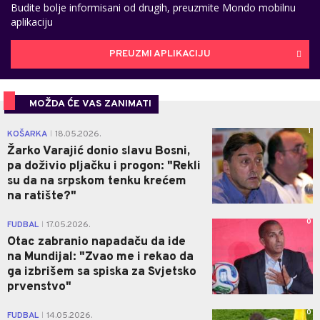
Budite bolje informisani od drugih, preuzmite Mondo mobilnu
aplikaciju
PREUZMI APLIKACIJU
MOŽDA ĆE VAS ZANIMATI
1
KOŠARKA
18.05.2026.
|
Žarko Varajić donio slavu Bosni,
pa doživio pljačku i progon: "Rekli
su da na srpskom tenku krećem
na ratište?"
0
FUDBAL
17.05.2026.
|
Otac zabranio napadaču da ide
na Mundijal: "Zvao me i rekao da
ga izbrišem sa spiska za Svjetsko
prvenstvo"
0
FUDBAL
14.05.2026.
|