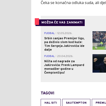
Čeka se konačna odluka suda, ali djelu
MOŽDA ĆE VAS ZANIMATI
FUDBAL
12.05.2026.
|
Srbin sanjao Premijer ligu,
pa doživio slom kod kuće:
Tim Sergeja Jakirovića ide
dalje
FUDBAL
20.04.2026.
|
Ništa od nagrade za
Jakirovića: Frenk Lampard
menadžer godine u
Čempionšipu!
TAGOVI
HAL SITI
SAUTEMPTON
PREMIJ