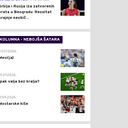
OSTALI SPORTOVI
Pre 49 min
Srbija i Rusija iza zatvorenih
vrata u Beogradu: Rezultat
krajnje neobič...
KOLUMNA - NEBOJŠA ŠATARA
0
23.07.2026.
Mesi(ja)
2
15.07.2026.
Ipak valja bez kralja?
0
17.05.2026.
Mostarske kiše