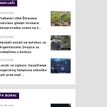
NAVIJAČI
0
24.07.2026.
Fudbaleri UNA Štrasena
šokirano gledali Grobare:
Nevjerovatna scena na k...
0
22.07.2026.
Navijači pucali na autobus sa
Argentincima: Dvojica su
prebačena u bolnicu
1
07.07.2026.
Levski se oglasio: Saopštenje
bugarskog šampiona nekoliko
sati pred meč ...
FK BORAC
0
Pre 26 min