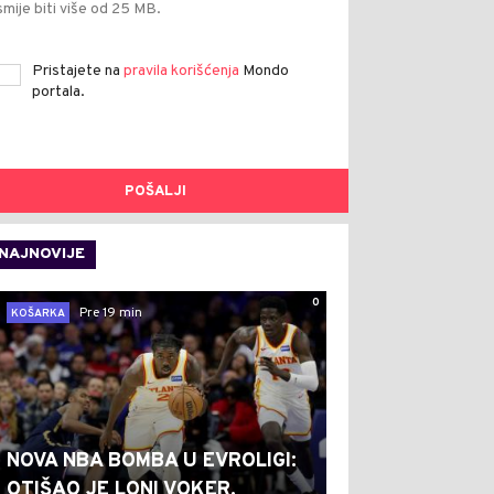
smije biti više od 25 MB.
Pristajete na
pravila korišćenja
Mondo
portala.
POŠALJI
NAJNOVIJE
0
Pre 19 min
KOŠARKA
NOVA NBA BOMBA U EVROLIGI:
OTIŠAO JE LONI VOKER,