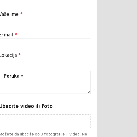
Vaše ime
*
E-mail
*
Lokacija
*
Ubacite video ili foto
Možete da ubacite do 3 fotografije ili videa. Ne