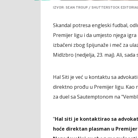
IZVOR: SEAN TROUP / SHUTTERSTOCK EDITORIAL
Skandal potresa engleski fudbal, od
Premijer ligu i da umjesto njega igra
izbačeni zbog špijunaže i meč za ulaza
Midlzbro (nedjelja, 23. maj). Ali, sad
Hal Siti je već u kontaktu sa advoka
direktno prođu u Premijer ligu. Kao 
za duel sa Sautemptonom na "Vemblij
"
Hal siti je kontaktirao sa advokat
hoće direktan plasman u Premijer 