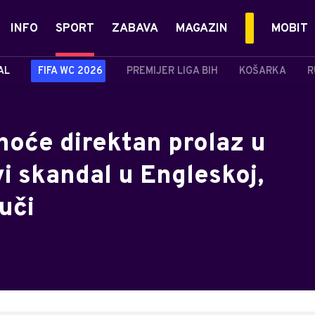
INFO
SPORT
ZABAVA
MAGAZIN
MOBIT
AL
FIFA WC 2026
PREMIJER LIGA BIH
KOŠARKA
R
hoće direktan prolaz u
vi skandal u Engleskoj,
uči