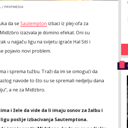
 / PROFIMEDIA
luka da se
Sautempton
izbaci iz plej-ofa za
 Midlzbro izazvala je domino efekat. Oni su
k u najjaču ligu na svijetu igraće Hal Siti i
a se pojavio novi problem.
tima i sprema tužbu. Traži da im se omogući da
razlog navode to što su se spremali nedjelju dana
u", a ne za Midlzbro.
ima i žele da vide da li imaju osnov za žalbu i
ligu poslije izbacivanja Sautemptona.