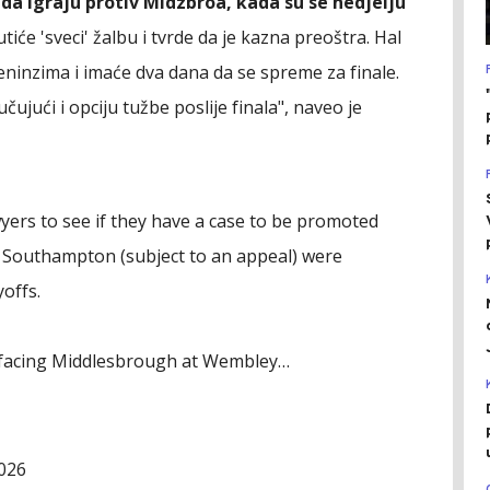
a igraju protiv Midzbroa, kada su se nedjelju
utiće 'sveci' žalbu i tvrde da je kazna preoštra. Hal
eninzima i imaće dva dana da se spreme za finale.
čujući i opciju tužbe poslije finala", naveo je
awyers to see if they have a case to be promoted
r Southampton (subject to an appeal) were
offs.
f facing Middlesbrough at Wembley…
026