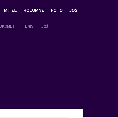
M:TEL
KOLUMNE
FOTO
JOŠ
UKOMET
TENIS
JOŠ