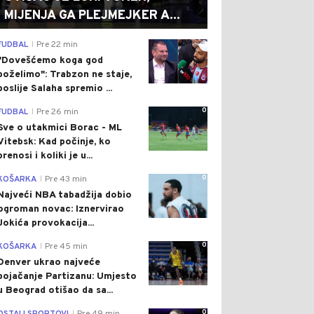
MIJENJA GA PLEJMEJKER A...
0
FUDBAL
Pre 22 min
|
"Dovešćemo koga god
poželimo": Trabzon ne staje,
poslije Salaha spremio ...
0
FUDBAL
Pre 26 min
|
Sve o utakmici Borac - ML
Vitebsk: Kad počinje, ko
prenosi i koliki je u...
0
KOŠARKA
Pre 43 min
|
Najveći NBA tabadžija dobio
ogroman novac: Iznervirao
Jokića provokacija...
0
KOŠARKA
Pre 45 min
|
Denver ukrao najveće
pojačanje Partizanu: Umjesto
u Beograd otišao da sa...
0
|