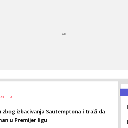
0
.rs
 zbog izbacivanja Sautemptona i traži da
man u Premijer ligu