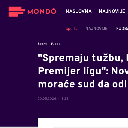
NASLOVNA
NAJNOVIJE
Sport:
NAJNOVIJE
FUDB
Sport
Fudbal
"Spremaju tužbu, 
Premijer ligu": No
moraće sud da odl
20.05.2026. / 18:25