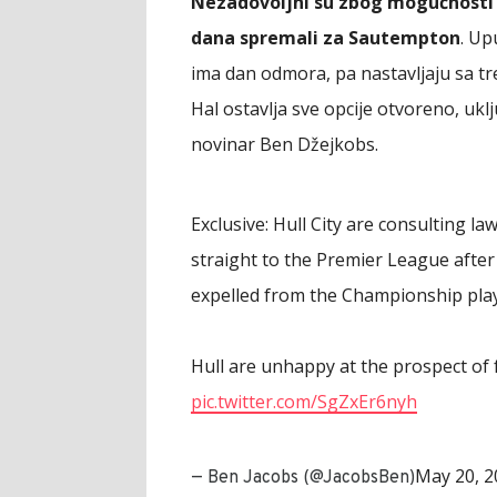
Nezadovoljni su zbog mogućnosti d
dana spremali za Sautempton
. Up
ima dan odmora, pa nastavljaju sa tr
Hal ostavlja sve opcije otvoreno, uklju
novinar Ben Džejkobs.
Exclusive: Hull City are consulting l
straight to the Premier League afte
expelled from the Championship play
Hull are unhappy at the prospect o
pic.twitter.com/SgZxEr6nyh
May 20, 2
— Ben Jacobs (@JacobsBen)