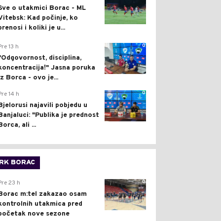
Sve o utakmici Borac - ML
Vitebsk: Kad počinje, ko
prenosi i koliki je u...
0
Pre 13 h
"Odgovornost, disciplina,
koncentracija!" Jasna poruka
iz Borca - ovo je...
0
Pre 14 h
Bjelorusi najavili pobjedu u
Banjaluci: "Publika je prednost
Borca, ali ...
RK BORAC
0
Pre 23 h
Borac m:tel zakazao osam
kontrolnih utakmica pred
početak nove sezone