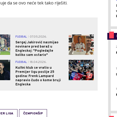
je da se ovo neće tek tako riješiti.
0
0
FUDBAL
07.05.2026.
|
Sergej Jakirović nasmijao
novinare pred baraž u
Engleskoj: "Pogledajte
koliko sam ostario"
0
0
FUDBAL
18.04.2026.
|
Kultni klub se vratio u
Premijer ligu poslije 25
godina: Frenk Lampard
napravio čudo o kome bruji
Engleska
ER LIGA
ČEMPIONŠIP