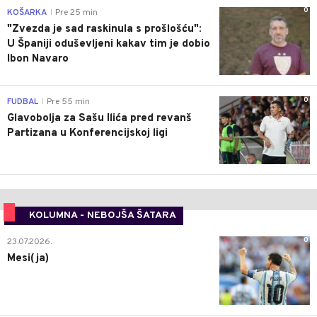
0
KOŠARKA
Pre 25 min
|
"Zvezda je sad raskinula s prošlošću":
U Španiji oduševljeni kakav tim je dobio
Ibon Navaro
0
FUDBAL
Pre 55 min
|
Glavobolja za Sašu Ilića pred revanš
Partizana u Konferencijskoj ligi
KOLUMNA - NEBOJŠA ŠATARA
0
23.07.2026.
Mesi(ja)