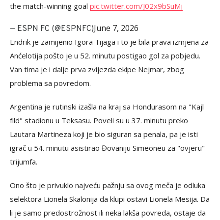
the match-winning goal
pic.twitter.com/J02x9bSuMj
June 7, 2026
— ESPN FC (@ESPNFC)
Endrik je zamijenio Igora Tijaga i to je bila prava izmjena za
Anćelotija pošto je u 52. minutu postigao gol za pobjedu.
Van tima je i dalje prva zvijezda ekipe Nejmar, zbog
problema sa povredom.
Argentina je rutinski izašla na kraj sa Hondurasom na "Kajl
fild" stadionu u Teksasu. Poveli su u 37. minutu preko
Lautara Martineza koji je bio siguran sa penala, pa je isti
igrač u 54. minutu asistirao Đovaniju Simeoneu za "ovjeru"
trijumfa.
Ono što je privuklo najveću pažnju sa ovog meča je odluka
selektora Lionela Skalonija da klupi ostavi Lionela Mesija. Da
li je samo predostrožnost ili neka lakša povreda, ostaje da