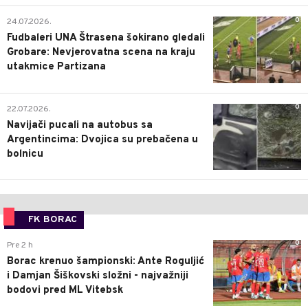
0
24.07.2026.
Fudbaleri UNA Štrasena šokirano gledali
Grobare: Nevjerovatna scena na kraju
utakmice Partizana
0
22.07.2026.
Navijači pucali na autobus sa
Argentincima: Dvojica su prebačena u
bolnicu
FK BORAC
0
Pre 2 h
Borac krenuo šampionski: Ante Roguljić
i Damjan Šiškovski složni - najvažniji
bodovi pred ML Vitebsk