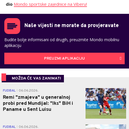
dio
Mondo sportske zajednice na Viberu!
Naše vijesti ne morate da provjeravate
Budite bolje informisani od drugih, preuzmite Mondo mobilnu
aplikaciju
PREUZMI APLIKACIJU
MOŽDA ĆE VAS ZANIMATI
0
FUDBAL
06.06.2026.
|
Remi "zmajeva" u generalnoj
probi pred Mundijal: "Iks" BiH i
Paname u Sent Luisu
0
FUDBAL
06.06.2026.
|