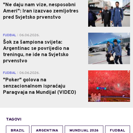
"Ne daju nam vize, nesposobni
Ameri": Iran izazvao zemljotres
pred Svjetsko prvenstvo
0
FUDBAL
06.06.2026.
|
Šok za šampiona svijeta:
Argentinac se povrijedio na
treningu, ne ide na Svjetsko
prvenstvo
0
FUDBAL
06.06.2026.
|
"Poker" golova na
senzacionalnom ispraćaju
Paragvaja na Mundijal (VIDEO)
TAGOVI
BRAZIL
ARGENTINA
MUNDIJAL 2026
FUDBAL