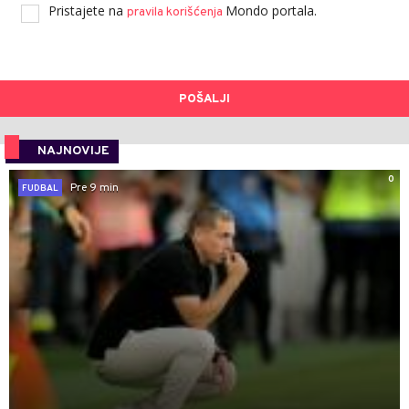
Pristajete na
Mondo portala.
pravila korišćenja
POŠALJI
NAJNOVIJE
0
Pre 9 min
FUDBAL