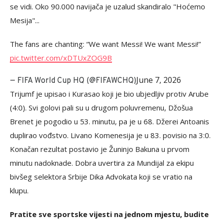
se vidi. Oko 90.000 navijača je uzalud skandiralo "Hoćemo
Mesija"...
The fans are chanting: “We want Messi! We want Messi!”
pic.twitter.com/xDTUxZOG9B
June 7, 2026
— FIFA World Cup HQ (@FIFAWCHQ)
Trijumf je upisao i Kurasao koji je bio ubjedljiv protiv Arube
(4:0). Svi golovi pali su u drugom poluvremenu, Džošua
Brenet je pogodio u 53. minutu, pa je u 68. Džerei Antoanis
duplirao vođstvo. Livano Komenesija je u 83. povisio na 3:0.
Konačan rezultat postavio je Žuninjo Bakuna u prvom
minutu nadoknade. Dobra uvertira za Mundijal za ekipu
bivšeg selektora Srbije Dika Advokata koji se vratio na
klupu.
Pratite sve sportske vijesti na jednom mjestu, budite