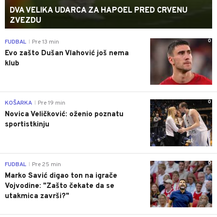
DVA VELIKA UDARCA ZA HAPOEL PRED CRVENU
ZVEZDU
0
FUDBAL
Pre 13 min
|
Evo zašto Dušan Vlahović još nema
klub
0
KOŠARKA
Pre 19 min
|
Novica Veličković: oženio poznatu
sportistkinju
0
FUDBAL
Pre 25 min
|
Marko Savić digao ton na igrače
Vojvodine: "Zašto čekate da se
utakmica završi?"