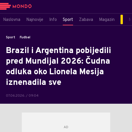
Naslovna
Najnovije
Info
Sport
Zabava
Magazin
M
Sport
Fudbal
Brazil i Argentina pobijedili
pred Mundijal 2026: Čudna
odluka oko Lionela Mesija
iznenadila sve
07.06.2026. / 09:04