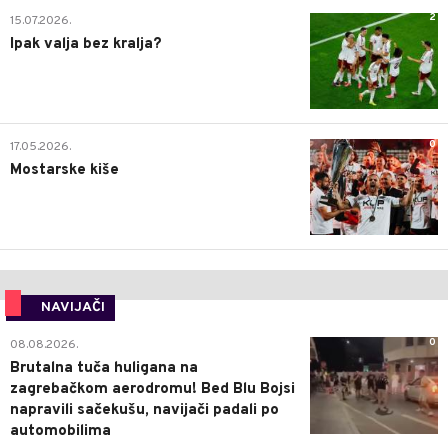
2
15.07.2026.
Ipak valja bez kralja?
0
17.05.2026.
Mostarske kiše
NAVIJAČI
0
08.08.2026.
Brutalna tuča huligana na
zagrebačkom aerodromu! Bed Blu Bojsi
napravili sačekušu, navijači padali po
automobilima