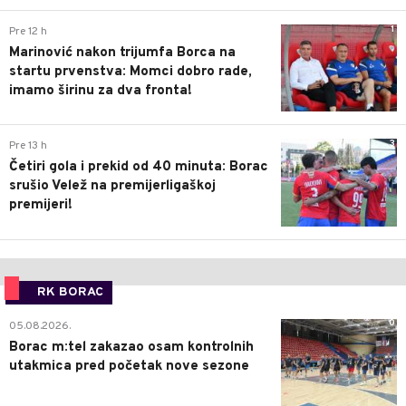
1
Pre 12 h
Marinović nakon trijumfa Borca na
startu prvenstva: Momci dobro rade,
imamo širinu za dva fronta!
3
Pre 13 h
Četiri gola i prekid od 40 minuta: Borac
srušio Velež na premijerligaškoj
premijeri!
RK BORAC
0
05.08.2026.
Borac m:tel zakazao osam kontrolnih
utakmica pred početak nove sezone