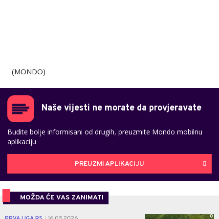
(MONDO)
Naše vijesti ne morate da provjeravate
Budite bolje informisani od drugih, preuzmite Mondo mobilnu
aplikaciju
PREUZMI APLIKACIJU
MOŽDA ĆE VAS ZANIMATI
0
PRVA LIGA RS
16.05.2026.
|