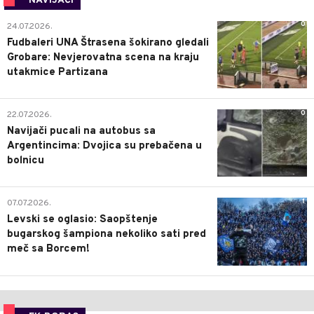
NAVIJAČI
0
24.07.2026.
Fudbaleri UNA Štrasena šokirano gledali
Grobare: Nevjerovatna scena na kraju
utakmice Partizana
0
22.07.2026.
Navijači pucali na autobus sa
Argentincima: Dvojica su prebačena u
bolnicu
1
07.07.2026.
Levski se oglasio: Saopštenje
bugarskog šampiona nekoliko sati pred
meč sa Borcem!