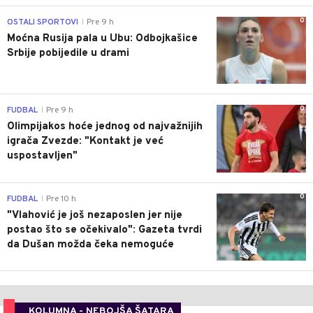
0
OSTALI SPORTOVI
Pre 9 h
|
Moćna Rusija pala u Ubu: Odbojkašice
Srbije pobijedile u drami
0
FUDBAL
Pre 9 h
|
Olimpijakos hoće jednog od najvažnijih
igrača Zvezde: "Kontakt je već
uspostavljen"
0
FUDBAL
Pre 10 h
|
"Vlahović je još nezaposlen jer nije
postao što se očekivalo": Gazeta tvrdi
da Dušan možda čeka nemoguće
KOLUMNA - NEBOJŠA ŠATARA