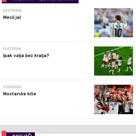
0
23.07.2026.
Mesi(ja)
2
15.07.2026.
Ipak valja bez kralja?
0
17.05.2026.
Mostarske kiše