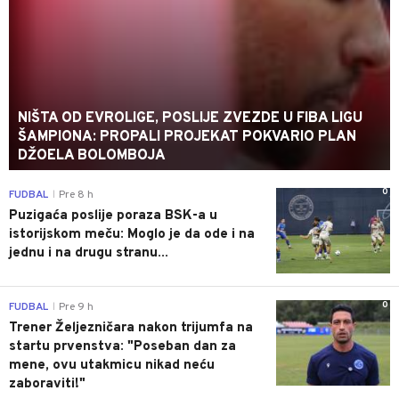
NIŠTA OD EVROLIGE, POSLIJE ZVEZDE U FIBA LIGU
ŠAMPIONA: PROPALI PROJEKAT POKVARIO PLAN
DŽOELA BOLOMBOJA
0
FUDBAL
Pre 8 h
|
Puzigaća poslije poraza BSK-a u
istorijskom meču: Moglo je da ode i na
jednu i na drugu stranu...
0
FUDBAL
Pre 9 h
|
Trener Željezničara nakon trijumfa na
startu prvenstva: "Poseban dan za
mene, ovu utakmicu nikad neću
zaboraviti!"