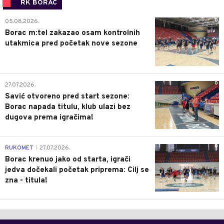
RK BORAC
0
05.08.2026.
Borac m:tel zakazao osam kontrolnih
utakmica pred početak nove sezone
0
27.07.2026.
Savić otvoreno pred start sezone:
Borac napada titulu, klub ulazi bez
dugova prema igračima!
0
RUKOMET
27.07.2026.
|
Borac krenuo jako od starta, igrači
jedva dočekali početak priprema: Cilj se
zna - titula!