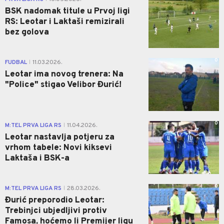
BSK nadomak titule u Prvoj ligi
RS: Leotar i Laktaši remizirali
bez golova
0
FUDBAL
11.03.2026.
|
Leotar ima novog trenera: Na
"Police" stigao Velibor Đurić!
0
M:TEL PRVA LIGA RS
11.04.2026.
|
Leotar nastavlja potjeru za
vrhom tabele: Novi kiksevi
Laktaša i BSK-a
0
M:TEL PRVA LIGA RS
28.03.2026.
|
Đurić preporodio Leotar:
Trebinjci ubjedljivi protiv
Famosa, hoćemo li Premijer ligu