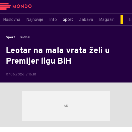
Naslovna
Najnovije
Info
Sport
Zabava
Magazin
M
Sport
Fudbal
Leotar na mala vrata želi u
Premijer ligu BiH
07.06.2026. / 16:18