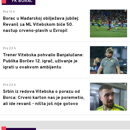
FK BORAC
0
Pre 13 h
Borac u Mađarskoj obilježava jubilej:
Revanš sa ML Vitebskom biće 50.
nastup crveno-plavih u Evropi!
0
Pre 23 h
Trener Vitebska pohvalio Banjalučane:
Publika Borčev 12. igrač, uživanje je
igrati u ovakvom ambijentu
0
Pre 23 h
Srbin iz redova Vitebska o porazu od
Borca: Crveni karton nas je poremetio,
ali ide revanš - ništa još nije gotovo