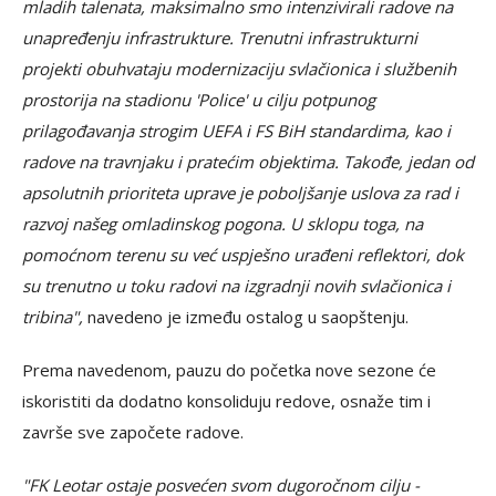
mladih talenata, maksimalno smo intenzivirali radove na
unapređenju infrastrukture. Trenutni infrastrukturni
projekti obuhvataju modernizaciju svlačionica i službenih
prostorija na stadionu 'Police' u cilju potpunog
prilagođavanja strogim UEFA i FS BiH standardima, kao i
radove na travnjaku i pratećim objektima. Takođe, jedan od
apsolutnih prioriteta uprave je poboljšanje uslova za rad i
razvoj našeg omladinskog pogona. U sklopu toga, na
pomoćnom terenu su već uspješno urađeni reflektori, dok
su trenutno u toku radovi na izgradnji novih svlačionica i
tribina",
navedeno je između ostalog u saopštenju.
Prema navedenom, pauzu do početka nove sezone će
iskoristiti da dodatno konsoliduju redove, osnaže tim i
završe sve započete radove.
"FK Leotar ostaje posvećen svom dugoročnom cilju -