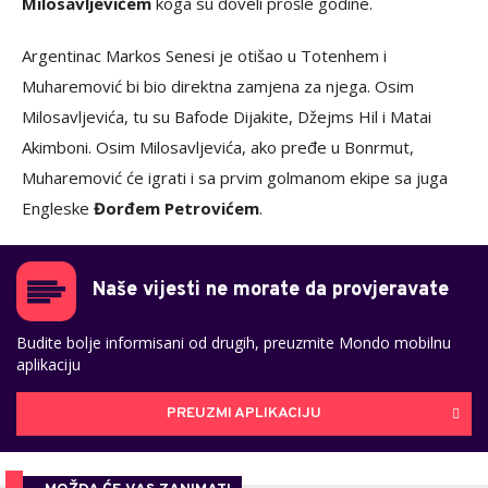
Milosavljevićem
koga su doveli prošle godine.
Argentinac Markos Senesi je otišao u Totenhem i
Muharemović bi bio direktna zamjena za njega. Osim
Milosavljevića, tu su Bafode Dijakite, Džejms Hil i Matai
Akimboni. Osim Milosavljevića, ako pređe u Bonrmut,
Muharemović će igrati i sa prvim golmanom ekipe sa juga
Engleske
Đorđem Petrovićem
.
Naše vijesti ne morate da provjeravate
Budite bolje informisani od drugih, preuzmite Mondo mobilnu
aplikaciju
PREUZMI APLIKACIJU