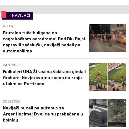
NAVIJAČI
0
Pre 1 h
Brutalna tuča huligana na
zagrebačkom aerodromu! Bed Blu Bojsi
napravili sačekušu, navijači padali po
automobilima
0
24.07.2026.
Fudbaleri UNA Štrasena šokirano gledali
Grobare: Nevjerovatna scena na kraju
utakmice Partizana
0
22.07.2026.
Navijači pucali na autobus sa
Argentincima: Dvojica su prebačena u
bolnicu