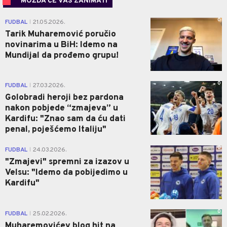
MOŽDA ĆE VAS ZANIMATI
0
FUDBAL
21.05.2026.
|
Tarik Muharemović poručio
novinarima u BiH: Idemo na
Mundijal da prođemo grupu!
0
FUDBAL
27.03.2026.
|
Golobradi heroji bez pardona
nakon pobjede “zmajeva” u
Kardifu: "Znao sam da ću dati
penal, poješćemo Italiju"
0
FUDBAL
24.03.2026.
|
"Zmajevi" spremni za izazov u
Velsu: "Idemo da pobijedimo u
Kardifu"
0
FUDBAL
25.02.2026.
|
Muharemovićev blog hit na