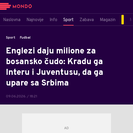
Naslovna
Najnovije
Info
Sport
Zabava
Magazin
M
Sport
Fudbal
Englezi daju milione za
bosansko čudo: Kradu ga
Interu i Juventusu, da ga
upare sa Srbima
09.06.2026. / 18:21