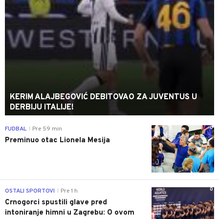
KERIM ALAJBEGOVIĆ DEBITOVAO ZA JUVENTUS U
DERBIJU ITALIJE!
0
FUDBAL
Pre 59 min
|
Preminuo otac Lionela Mesija
0
OSTALI SPORTOVI
Pre 1 h
|
Crnogorci spustili glave pred
intoniranje himni u Zagrebu: O ovom