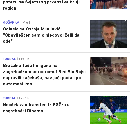
potezu sa Svjetskog prvenstva bruji
region
0
KOŠARKA
Pre 1 h
|
Oglasio se Ostoja Mijailović:
"Obaviješten sam o njegovoj želji da
ode"
0
FUDBAL
Pre 1 h
|
Brutalna tuča huligana na
zagrebačkom aerodromu! Bed Blu Bojsi
napravili sačekušu, navijači padali po
automobilima
0
FUDBAL
Pre 1 h
|
Neočekivan transfer: Iz PSŽ-a u
zagrebački Dinamo!