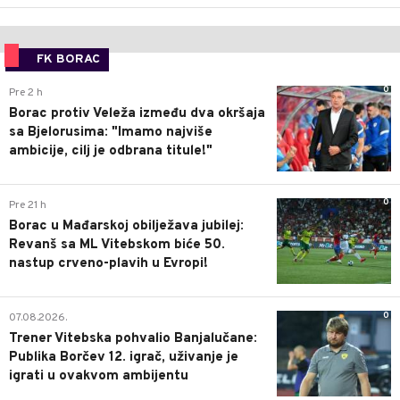
FK BORAC
0
Pre 2 h
Borac protiv Veleža između dva okršaja
sa Bjelorusima: "Imamo najviše
ambicije, cilj je odbrana titule!"
0
Pre 21 h
Borac u Mađarskoj obilježava jubilej:
Revanš sa ML Vitebskom biće 50.
nastup crveno-plavih u Evropi!
0
07.08.2026.
Trener Vitebska pohvalio Banjalučane:
Publika Borčev 12. igrač, uživanje je
igrati u ovakvom ambijentu