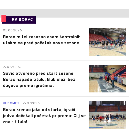
RK BORAC
0
05.08.2026.
Borac m:tel zakazao osam kontrolnih
utakmica pred početak nove sezone
0
27.07.2026.
Savić otvoreno pred start sezone:
Borac napada titulu, klub ulazi bez
dugova prema igračima!
0
RUKOMET
27.07.2026.
|
Borac krenuo jako od starta, igrači
jedva dočekali početak priprema: Cilj se
zna - titula!