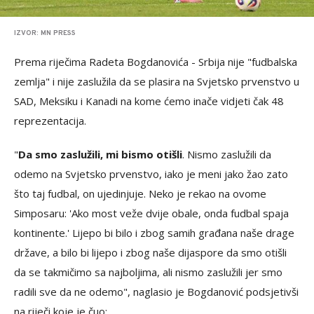
IZVOR: MN PRESS
Prema riječima Radeta Bogdanovića - Srbija nije "fudbalska
zemlja" i nije zaslužila da se plasira na Svjetsko prvenstvo u
SAD, Meksiku i Kanadi na kome ćemo inače vidjeti čak 48
reprezentacija.
"
Da smo zaslužili, mi bismo otišli
. Nismo zaslužili da
odemo na Svjetsko prvenstvo, iako je meni jako žao zato
što taj fudbal, on ujedinjuje. Neko je rekao na ovome
Simposaru: 'Ako most veže dvije obale, onda fudbal spaja
kontinente.' Lijepo bi bilo i zbog samih građana naše drage
države, a bilo bi lijepo i zbog naše dijaspore da smo otišli
da se takmičimo sa najboljima, ali nismo zaslužili jer smo
radili sve da ne odemo", naglasio je Bogdanović podsjetivši
na riječi koje je čuo: