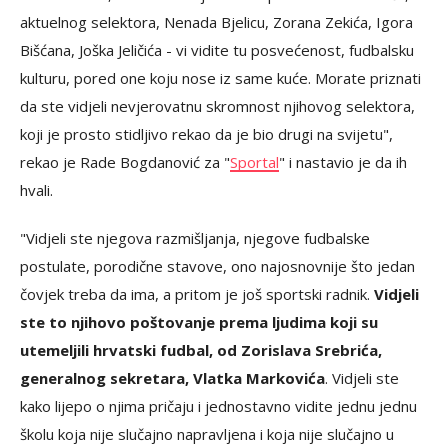
aktuelnog selektora, Nenada Bjelicu, Zorana Zekića, Igora
Bišćana, Joška Jeličića - vi vidite tu posvećenost, fudbalsku
kulturu, pored one koju nose iz same kuće. Morate priznati
da ste vidjeli nevjerovatnu skromnost njihovog selektora,
koji je prosto stidljivo rekao da je bio drugi na svijetu",
rekao je Rade Bogdanović za "
Sportal
" i nastavio je da ih
hvali.
"Vidjeli ste njegova razmišljanja, njegove fudbalske
postulate, porodične stavove, ono najosnovnije što jedan
čovjek treba da ima, a pritom je još sportski radnik.
Vidjeli
ste to njihovo poštovanje prema ljudima koji su
utemeljili hrvatski fudbal, od Zorislava Srebrića,
generalnog sekretara, Vlatka Markovića
. Vidjeli ste
kako lijepo o njima pričaju i jednostavno vidite jednu jednu
školu koja nije slučajno napravljena i koja nije slučajno u