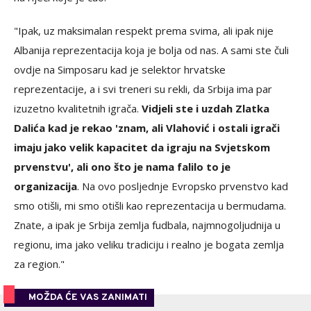
"Ipak, uz maksimalan respekt prema svima, ali ipak nije
Albanija reprezentacija koja je bolja od nas. A sami ste čuli
ovdje na Simposaru kad je selektor hrvatske
reprezentacije, a i svi treneri su rekli, da Srbija ima par
izuzetno kvalitetnih igrača.
Vidjeli ste i uzdah Zlatka
Dalića kad je rekao 'znam, ali Vlahović i ostali igrači
imaju jako velik kapacitet da igraju na Svjetskom
prvenstvu', ali ono što je nama falilo to je
organizacija
. Na ovo posljednje Evropsko prvenstvo kad
smo otišli, mi smo otišli kao reprezentacija u bermudama.
Znate, a ipak je Srbija zemlja fudbala, najmnogoljudnija u
regionu, ima jako veliku tradiciju i realno je bogata zemlja
za region."
MOŽDA ĆE VAS ZANIMATI