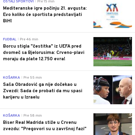
0
OSTALI SPORTOVI
Pre 15 min
|
Mediteranske igre počinju 21. avgusta:
Evo koliko će sportista predstavljati
BiH!
0
FUDBAL
Pre 46 min
|
Borcu stigla "čestitka" iz UEFA pred
dvomeč sa Bjelorusima: Crveno-plavi
moraju da plate 12.750 evra!
0
KOŠARKA
Pre 55 min
|
Saša Obradović ga nije dočekao u
Zvezdi: Sada će probati da mu spasi
karijeru u Izraelu
0
KOŠARKA
Pre 58 min
|
Biser Real Madrida stiže u Crvenu
zvezdu: "Pregovori su u završnoj fazi"