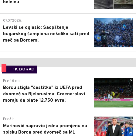
bolnicu
1
07.07.2026.
Levski se oglasio: Saopštenje
bugarskog šampiona nekoliko sati pred
meč sa Borcem!
FK BORAC
0
Pre 46 min
Borcu stigla "čestitka" iz UEFA pred
dvomeč sa Bjelorusima: Crveno-plavi
moraju da plate 12.750 evra!
0
Pre 3 h
Marinović napravio jednu promjenu na
spisku Borca pred dvomeč sa ML