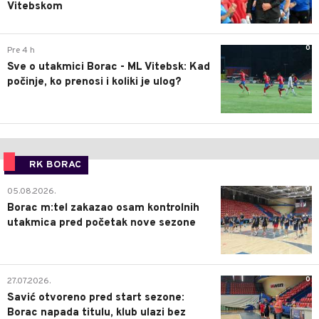
Vitebskom
0
Pre 4 h
Sve o utakmici Borac - ML Vitebsk: Kad
počinje, ko prenosi i koliki je ulog?
RK BORAC
0
05.08.2026.
Borac m:tel zakazao osam kontrolnih
utakmica pred početak nove sezone
0
27.07.2026.
Savić otvoreno pred start sezone:
Borac napada titulu, klub ulazi bez