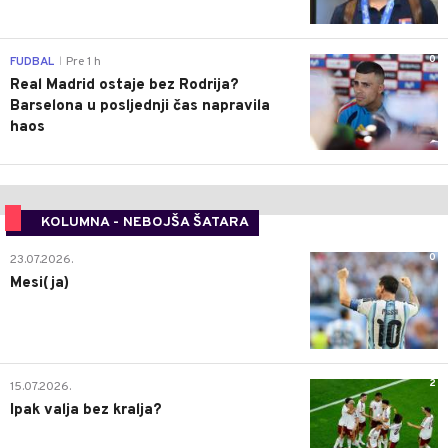
0
FUDBAL
Pre 1 h
|
Real Madrid ostaje bez Rodrija?
Barselona u posljednji čas napravila
haos
KOLUMNA - NEBOJŠA ŠATARA
0
23.07.2026.
Mesi(ja)
2
15.07.2026.
Ipak valja bez kralja?