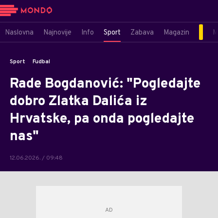
Naslovna
Najnovije
Info
Sport
Zabava
Magazin
M
Sport
Fudbal
Rade Bogdanović: "Pogledajte
dobro Zlatka Dalića iz
Hrvatske, pa onda pogledajte
nas"
12.06.2026. / 09:48