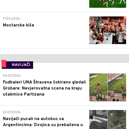
0
17.05.2026.
Mostarske kiše
NAVIJAČI
0
24.07.2026.
Fudbaleri UNA Štrasena šokirano gledali
Grobare: Nevjerovatna scena na kraju
utakmice Partizana
0
22.07.2026.
Navijači pucali na autobus sa
Argentincima: Dvojica su prebačena u