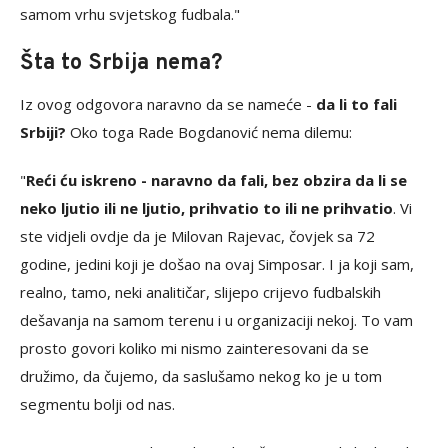
samom vrhu svjetskog fudbala."
Šta to Srbija nema?
Iz ovog odgovora naravno da se nameće -
da li to fali
Srbiji?
Oko toga Rade Bogdanović nema dilemu:
"
Reći ću iskreno - naravno da fali, bez obzira da li se
neko ljutio ili ne ljutio, prihvatio to ili ne prihvatio
. Vi
ste vidjeli ovdje da je Milovan Rajevac, čovjek sa 72
godine, jedini koji je došao na ovaj Simposar. I ja koji sam,
realno, tamo, neki analitičar, slijepo crijevo fudbalskih
dešavanja na samom terenu i u organizaciji nekoj. To vam
prosto govori koliko mi nismo zainteresovani da se
družimo, da čujemo, da saslušamo nekog ko je u tom
segmentu bolji od nas.