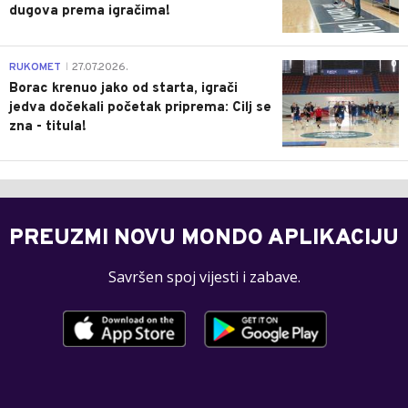
dugova prema igračima!
0
RUKOMET
27.07.2026.
|
Borac krenuo jako od starta, igrači
jedva dočekali početak priprema: Cilj se
zna - titula!
PREUZMI NOVU MONDO APLIKACIJU
Savršen spoj vijesti i zabave.