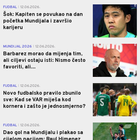
0
FUDBAL
12.06.2026.
|
Šok: Kapiten se povukao na dan
početka Mundijala i završio
karijeru
0
MUNDIJAL 2026
12.06.2026.
|
Barbarez morao da mijenja tim,
ali ciljevi ostaju isti: Nismo često
favoriti, ali...
0
FUDBAL
12.06.2026.
|
Novo fudbalsko pravilo zbunilo
sve: Kad se VAR miješa kod
kornera i zašto je jednosmjerno?
0
FUDBAL
12.06.2026.
|
Dao gol na Mundijalu i plakao sa
cijelom nacijom: Raul Himenez