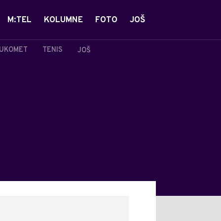
M:TEL
KOLUMNE
FOTO
JOŠ
UKOMET
TENIS
JOŠ