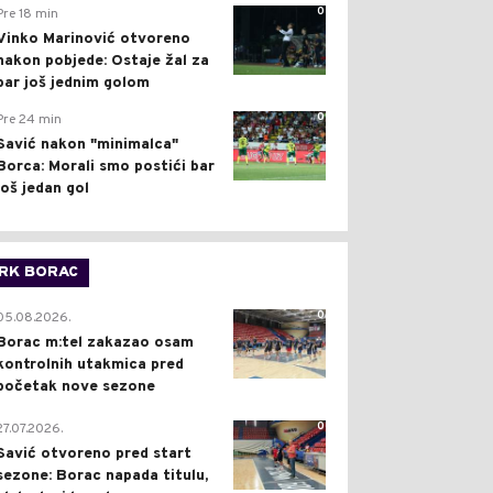
0
Pre 18 min
Vinko Marinović otvoreno
nakon pobjede: Ostaje žal za
bar još jednim golom
0
Pre 24 min
Savić nakon "minimalca"
Borca: Morali smo postići bar
još jedan gol
RK BORAC
0
05.08.2026.
Borac m:tel zakazao osam
kontrolnih utakmica pred
početak nove sezone
0
27.07.2026.
Savić otvoreno pred start
sezone: Borac napada titulu,