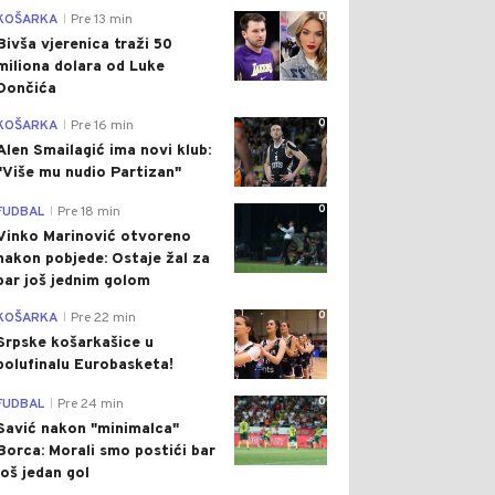
0
KOŠARKA
Pre 13 min
|
Bivša vjerenica traži 50
miliona dolara od Luke
Dončića
0
KOŠARKA
Pre 16 min
|
Alen Smailagić ima novi klub:
"Više mu nudio Partizan"
0
FUDBAL
Pre 18 min
|
Vinko Marinović otvoreno
nakon pobjede: Ostaje žal za
bar još jednim golom
0
KOŠARKA
Pre 22 min
|
Srpske košarkašice u
polufinalu Eurobasketa!
0
FUDBAL
Pre 24 min
|
Savić nakon "minimalca"
Borca: Morali smo postići bar
još jedan gol