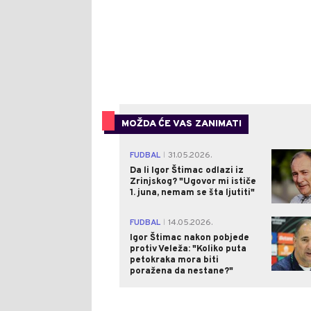
MOŽDA ĆE VAS ZANIMATI
FUDBAL
31.05.2026.
|
Da li Igor Štimac odlazi iz
Zrinjskog? "Ugovor mi ističe
1. juna, nemam se šta ljutiti"
FUDBAL
14.05.2026.
|
Igor Štimac nakon pobjede
protiv Veleža: "Koliko puta
petokraka mora biti
poražena da nestane?"