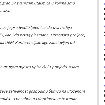
digrao 57 zvaničnih utakmica u kojima smo
oraza.
ac je predvodio 'plemiće' do dva trofeja –
H, kao i do prvog plasmana u evropsko proljeće,
nala UEFA Konferencijske lige zaustavljen od
a na drugom mjestu upisavši 21 pobjedu, osam
ažava zahvalnost gospodinu Štimcu na uloženom
emića', a posebno na doprinosu ostvarenim