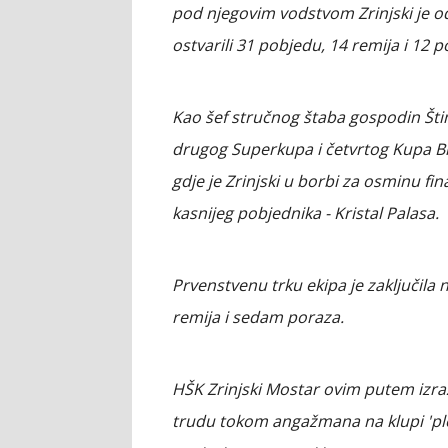
pod njegovim vodstvom Zrinjski je o
ostvarili 31 pobjedu, 14 remija i 12 p
Kao šef stručnog štaba gospodin Štim
drugog Superkupa i četvrtog Kupa Bi
gdje je Zrinjski u borbi za osminu fi
kasnijeg pobjednika - Kristal Palasa.
Prvenstvenu trku ekipa je zaključil
remija i sedam poraza.
HŠK Zrinjski Mostar ovim putem izr
trudu tokom angažmana na klupi 'pl