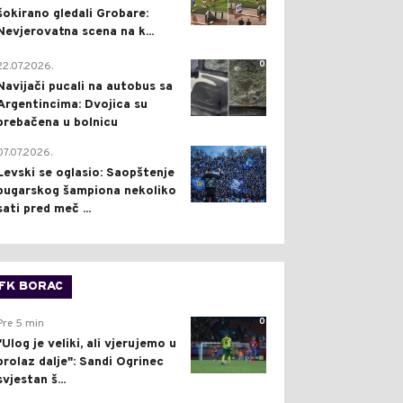
šokirano gledali Grobare:
Nevjerovatna scena na k...
0
22.07.2026.
Navijači pucali na autobus sa
Argentincima: Dvojica su
prebačena u bolnicu
1
07.07.2026.
Levski se oglasio: Saopštenje
bugarskog šampiona nekoliko
sati pred meč ...
FK BORAC
0
Pre 5 min
"Ulog je veliki, ali vjerujemo u
prolaz dalje": Sandi Ogrinec
svjestan š...