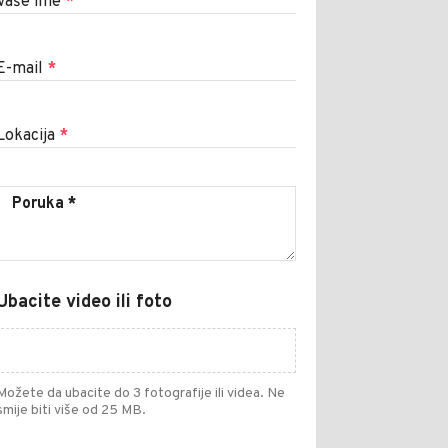
Vaše ime
*
E-mail
*
Lokacija
*
Ubacite video ili foto
Možete da ubacite do 3 fotografije ili videa. Ne
smije biti više od 25 MB.