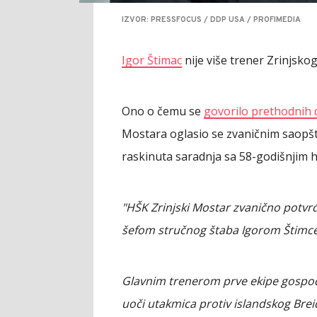
IZVOR: PRESSFOCUS / DDP USA / PROFIMEDIA
Igor Štimac
nije više trener Zrinjskog
Ono o čemu se
govorilo prethodnih
Mostara oglasio se zvaničnim saopšt
raskinuta saradnja sa 58-godišnjim 
"HŠK Zrinjski Mostar zvanično potvr
šefom stručnog štaba Igorom Štimc
Glavnim trenerom prve ekipe gospod
uoči utakmica protiv islandskog Breid