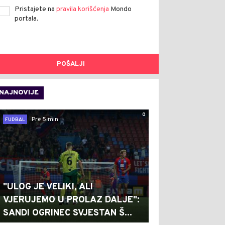
Pristajete na
pravila korišćenja
Mondo
portala.
POŠALJI
NAJNOVIJE
0
Pre 5 min
FUDBAL
"ULOG JE VELIKI, ALI
VJERUJEMO U PROLAZ DALJE":
SANDI OGRINEC SVJESTAN Š...