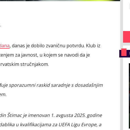
.
 dana
, danas je dobilo zvaničnu potvrdu. Klub iz
enjem za javnost, u kojem se navodi da je
hrvatskim stručnjakom.
đuje sporazumni raskid saradnje s dosadašnjim
em.
in Štimac je imenovan 1. avgusta 2025. godine
ablika u kvalifikacijama za UEFA Ligu Evrope, a