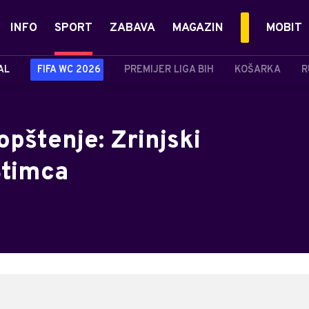
INFO
SPORT
ZABAVA
MAGAZIN
MOBIT
AL
FIFA WC 2026
PREMIJER LIGA BIH
KOŠARKA
R
opštenje: Zrinjski
Štimca