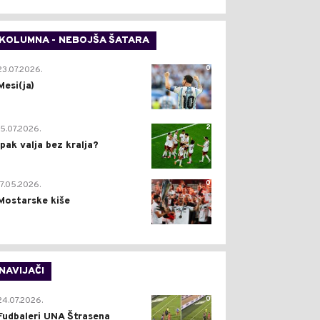
KOLUMNA - NEBOJŠA ŠATARA
0
23.07.2026.
Mesi(ja)
2
15.07.2026.
Ipak valja bez kralja?
0
17.05.2026.
Mostarske kiše
NAVIJAČI
0
24.07.2026.
Fudbaleri UNA Štrasena