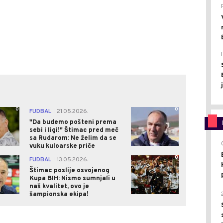
0
0
FUDBAL
21.05.2026.
|
"Da budemo pošteni prema
sebi i ligi!" Štimac pred meč
sa Rudarom: Ne želim da se
vuku kuloarske priče
1
0
FUDBAL
13.05.2026.
|
Štimac poslije osvojenog
Kupa BIH: Nismo sumnjali u
naš kvalitet, ovo je
šampionska ekipa!