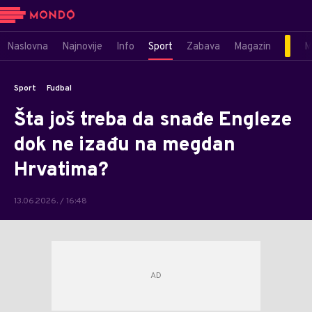
Naslovna
Najnovije
Info
Sport
Zabava
Magazin
M
Sport
Fudbal
Šta još treba da snađe Engleze
dok ne izađu na megdan
Hrvatima?
13.06.2026. / 16:48