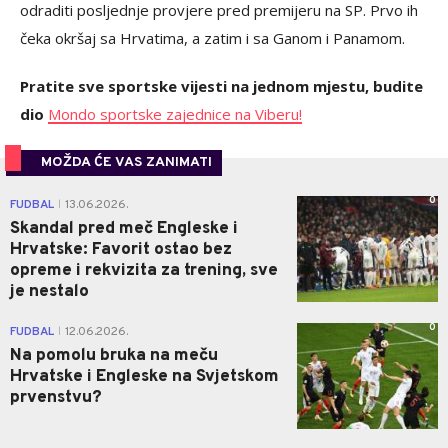
odraditi posljednje provjere pred premijeru na SP. Prvo ih
čeka okršaj sa Hrvatima, a zatim i sa Ganom i Panamom.
Pratite sve sportske vijesti na jednom mjestu, budite
dio
Mondo sportske zajednice na Viberu!
MOŽDA ĆE VAS ZANIMATI
0
FUDBAL
13.06.2026.
|
Skandal pred meč Engleske i
Hrvatske: Favorit ostao bez
opreme i rekvizita za trening, sve
je nestalo
0
FUDBAL
12.06.2026.
|
Na pomolu bruka na meču
Hrvatske i Engleske na Svjetskom
prvenstvu?