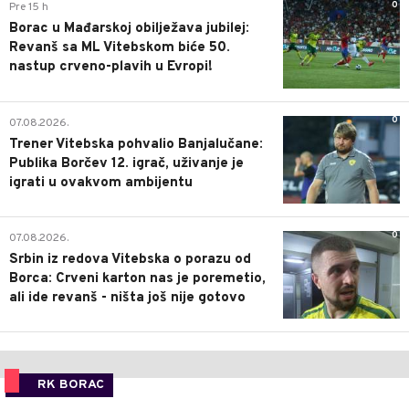
0
Pre 15 h
Borac u Mađarskoj obilježava jubilej:
Revanš sa ML Vitebskom biće 50.
nastup crveno-plavih u Evropi!
0
07.08.2026.
Trener Vitebska pohvalio Banjalučane:
Publika Borčev 12. igrač, uživanje je
igrati u ovakvom ambijentu
0
07.08.2026.
Srbin iz redova Vitebska o porazu od
Borca: Crveni karton nas je poremetio,
ali ide revanš - ništa još nije gotovo
RK BORAC