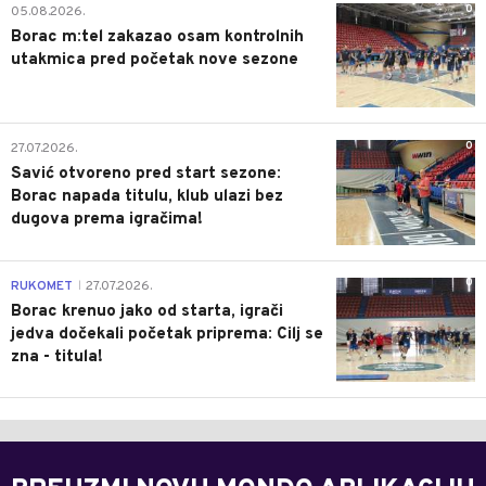
0
05.08.2026.
Borac m:tel zakazao osam kontrolnih
utakmica pred početak nove sezone
0
27.07.2026.
Savić otvoreno pred start sezone:
Borac napada titulu, klub ulazi bez
dugova prema igračima!
0
RUKOMET
27.07.2026.
|
Borac krenuo jako od starta, igrači
jedva dočekali početak priprema: Cilj se
zna - titula!