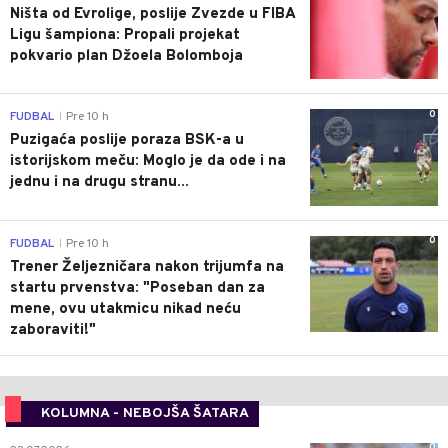
Ništa od Evrolige, poslije Zvezde u FIBA
Ligu šampiona: Propali projekat
pokvario plan Džoela Bolomboja
0
FUDBAL
Pre 10 h
|
Puzigaća poslije poraza BSK-a u
istorijskom meču: Moglo je da ode i na
jednu i na drugu stranu...
0
FUDBAL
Pre 10 h
|
Trener Željezničara nakon trijumfa na
startu prvenstva: "Poseban dan za
mene, ovu utakmicu nikad neću
zaboraviti!"
KOLUMNA - NEBOJŠA ŠATARA
0