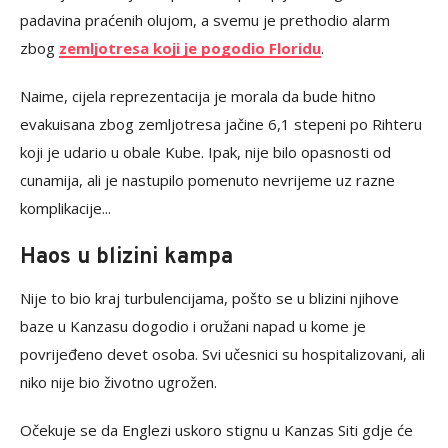
padavina praćenih olujom, a svemu je prethodio alarm
zbog
zemljotresa koji je pogodio Floridu
.
Naime, cijela reprezentacija je morala da bude hitno
evakuisana zbog zemljotresa jačine 6,1 stepeni po Rihteru
koji je udario u obale Kube. Ipak, nije bilo opasnosti od
cunamija, ali je nastupilo pomenuto nevrijeme uz razne
komplikacije...
Haos u blizini kampa
Nije to bio kraj turbulencijama, pošto se u blizini njihove
baze u Kanzasu dogodio i oružani napad u kome je
povrijeđeno devet osoba. Svi učesnici su hospitalizovani, ali
niko nije bio životno ugrožen.
Očekuje se da Englezi uskoro stignu u Kanzas Siti gdje će