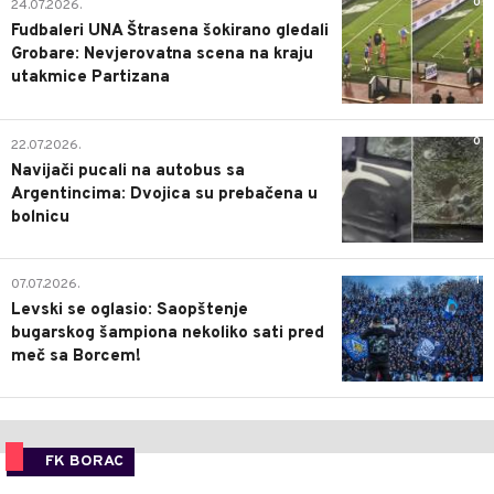
0
24.07.2026.
Fudbaleri UNA Štrasena šokirano gledali
Grobare: Nevjerovatna scena na kraju
utakmice Partizana
0
22.07.2026.
Navijači pucali na autobus sa
Argentincima: Dvojica su prebačena u
bolnicu
1
07.07.2026.
Levski se oglasio: Saopštenje
bugarskog šampiona nekoliko sati pred
meč sa Borcem!
FK BORAC