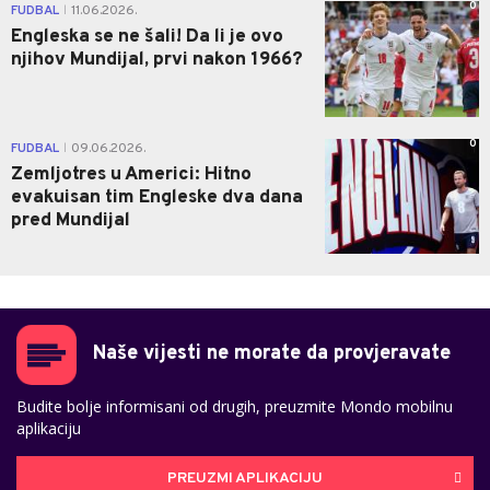
0
FUDBAL
11.06.2026.
|
Engleska se ne šali! Da li je ovo
njihov Mundijal, prvi nakon 1966?
0
FUDBAL
09.06.2026.
|
Zemljotres u Americi: Hitno
evakuisan tim Engleske dva dana
pred Mundijal
Naše vijesti ne morate da provjeravate
Budite bolje informisani od drugih, preuzmite Mondo mobilnu
aplikaciju
PREUZMI APLIKACIJU