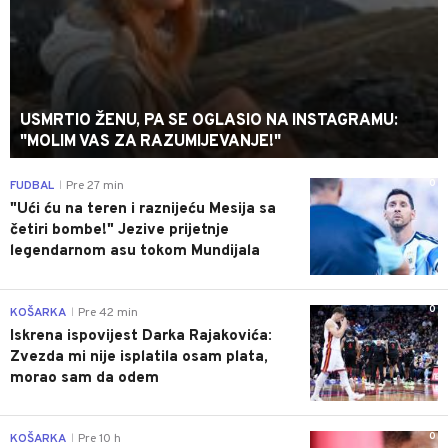
USMRTIO ŽENU, PA SE OGLASIO NA INSTAGRAMU:
"MOLIM VAS ZA RAZUMIJEVANJE!"
0
FUDBAL
Pre 27 min
|
"Ući ću na teren i raznijeću Mesija sa
četiri bombe!" Jezive prijetnje
legendarnom asu tokom Mundijala
0
KOŠARKA
Pre 42 min
|
Iskrena ispovijest Darka Rajakovića:
Zvezda mi nije isplatila osam plata,
morao sam da odem
0
KOŠARKA
Pre 10 h
|