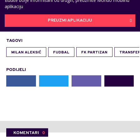
Budite bolje informisani od drugih, preuzmite Mondo mobilnu
aplikaciju
PREUZMI APLIKACIJU
TAGOVI
MILAN ALEKSIĆ
FUDBAL
FK PARTIZAN
TRANSFER
PODIJELI
KOMENTARI
0