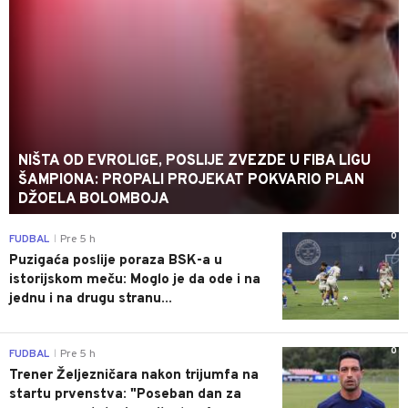
NIŠTA OD EVROLIGE, POSLIJE ZVEZDE U FIBA LIGU
ŠAMPIONA: PROPALI PROJEKAT POKVARIO PLAN
DŽOELA BOLOMBOJA
0
FUDBAL
Pre 5 h
|
Puzigaća poslije poraza BSK-a u
istorijskom meču: Moglo je da ode i na
jednu i na drugu stranu...
0
FUDBAL
Pre 5 h
|
Trener Željezničara nakon trijumfa na
startu prvenstva: "Poseban dan za