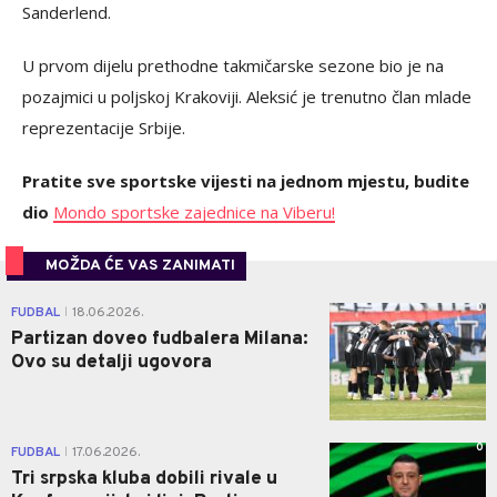
Sanderlend.
U prvom dijelu prethodne takmičarske sezone bio je na
pozajmici u poljskoj Krakoviji. Aleksić je trenutno član mlade
reprezentacije Srbije.
Pratite sve sportske vijesti na jednom mjestu, budite
dio
Mondo sportske zajednice na Viberu!
MOŽDA ĆE VAS ZANIMATI
0
FUDBAL
18.06.2026.
|
Partizan doveo fudbalera Milana:
Ovo su detalji ugovora
0
FUDBAL
17.06.2026.
|
Tri srpska kluba dobili rivale u