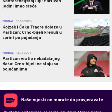
Konferencijskoj ligi: Partizan
jedini imao sreće
0
FUDBAL
15.06.2026.
|
Kojzek i Čaka Traore dolaze u
Partizan: Crno-bijeli krenuli u
sprint po pojačanja
0
FUDBAL
13.06.2026.
|
Partizan vratio nekadašnjeg
đaka: Crno-bijeli ne staju sa
pojačanjima
Naše vijesti ne morate da provjeravate