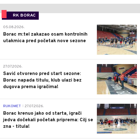
RK BORAC
0
05.08.2026.
Borac m:tel zakazao osam kontrolnih
utakmica pred početak nove sezone
0
27.07.2026.
Savić otvoreno pred start sezone:
Borac napada titulu, klub ulazi bez
dugova prema igračima!
0
RUKOMET
27.07.2026.
|
Borac krenuo jako od starta, igrači
jedva dočekali početak priprema: Cilj se
zna - titula!