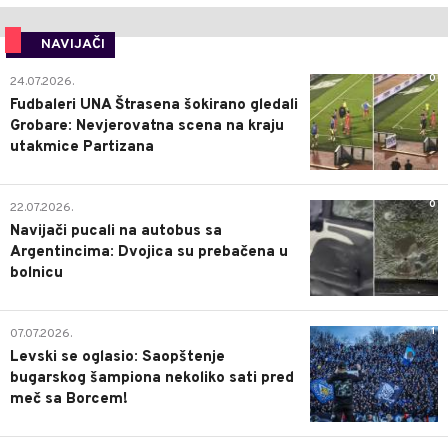
NAVIJAČI
0
24.07.2026.
Fudbaleri UNA Štrasena šokirano gledali
Grobare: Nevjerovatna scena na kraju
utakmice Partizana
0
22.07.2026.
Navijači pucali na autobus sa
Argentincima: Dvojica su prebačena u
bolnicu
1
07.07.2026.
Levski se oglasio: Saopštenje
bugarskog šampiona nekoliko sati pred
meč sa Borcem!