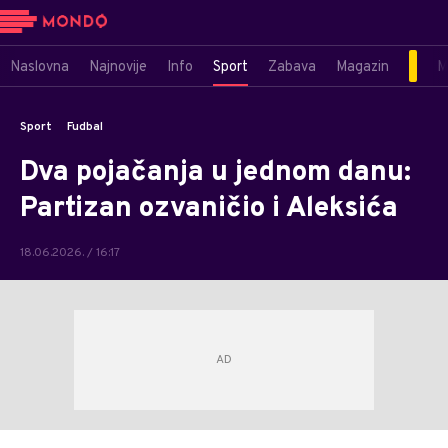
Naslovna
Najnovije
Info
Sport
Zabava
Magazin
M
Sport
Fudbal
Dva pojačanja u jednom danu:
Partizan ozvaničio i Aleksića
18.06.2026. / 16:17