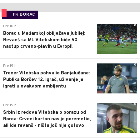
FK BORAC
0
Pre 10 h
Borac u Mađarskoj obilježava jubilej:
Revanš sa ML Vitebskom biće 50.
nastup crveno-plavih u Evropi!
0
Pre 19 h
Trener Vitebska pohvalio Banjalučane:
Publika Borčev 12. igrač, uživanje je
igrati u ovakvom ambijentu
0
Pre 19 h
Srbin iz redova Vitebska o porazu od
Borca: Crveni karton nas je poremetio,
ali ide revanš - ništa još nije gotovo