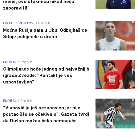
mene, ovu utakmicu nikad neću
zaboraviti!"
0
OSTALI SPORTOVI
Pre 5 h
|
Moćna Rusija pala u Ubu: Odbojkašice
Srbije pobijedile u drami
0
FUDBAL
Pre 5 h
|
Olimpijakos hoće jednog od najvažnijih
igrača Zvezde: "Kontakt je već
uspostavljen"
0
FUDBAL
Pre 6 h
|
"Vlahović je još nezaposlen jer nije
postao što se očekivalo": Gazeta tvrdi
da Dušan možda čeka nemoguće