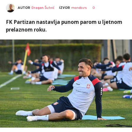
AUTOR
Dragan Šutvić
0
IZVOR
mondo.rs
FK Partizan nastavlja punom parom u lјetnоm
prelaznom roku.