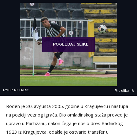
POGLEDAJ SLIKE
IZVOR: MN PRESS
Br. slika: 6
Rođen je 30. avgusta 2005. godine u Kragujevcu i nastupa
na poziciji veznog igrača. Dio omladinskog staža proveo je
upravo u Partizanu, nakon čega je nosio dres Radničkog
1923 iz Kragujevca, odakle je ostvario transfer u