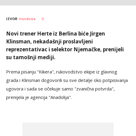
0
IZVOR
mondo.ba
Novi trener Herte iz Berlina biće Jirgen
Klinsman, nekadašnji proslavljeni
reprezentativac i selektor Njemačke, prenijeli
su tamošnji mediji.
Prema pisanju "Kikera", rukovodstvo ekipe iz glavnog
grada i Klinsman dogovorili su sve detalje oko potpisivanja
ugovora i sada se očekuje samo "zvanična potvrda",
prenijela je agencija "Anadolija".