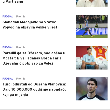
u Partizanu
0
FUDBAL
Pre 1 h
|
Slobodan Medojević se vratio:
Vojvodina objavila velike vijesti
0
FUDBAL
Pre 1 h
|
Poredili ga sa Džekom, sad došao u
Mostar: Bivši izdanak Borca Faris
Dževahirić potpisao za Velež
0
FUDBAL
Pre 1 h
|
Turci odustali od Dušana Vlahovića:
Daju 10.000.000 godišnje napadaču
koji ga mijenja