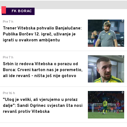
FK BORAC
0
Pre 7 h
Trener Vitebska pohvalio Banjalučane:
Publika Borčev 12. igrač, uživanje je
igrati u ovakvom ambijentu
0
Pre 7 h
Srbin iz redova Vitebska o porazu od
Borca: Crveni karton nas je poremetio,
ali ide revanš - ništa još nije gotovo
0
Pre 16 h
"Ulog je veliki, ali vjerujemo u prolaz
dalje": Sandi Ogrinec svjestan šta nosi
revanš protiv Vitebska