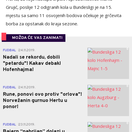
Grujić, poslije 12 odigranih kola u Bundesligi je na 15.
mjestu sa samo 11 osvojenih bodova očekuje je grčevita
borba za opstanak do kraja sezone.
MOŽDA ĆE VAS ZANIMATI
0
FUDBAL
24.11.2019.
|
Nadali se rekordu, dobili
"petardu"! Kakav debakl
Hofenhajma!
0
FUDBAL
24.11.2019.
|
Rune, ponovi ovo protiv "orlova"!
Norvežanin gurnuo Hertu u
ponor!
0
FUDBAL
23.11.2019.
|
Bajern “nabrijan” dolazi u