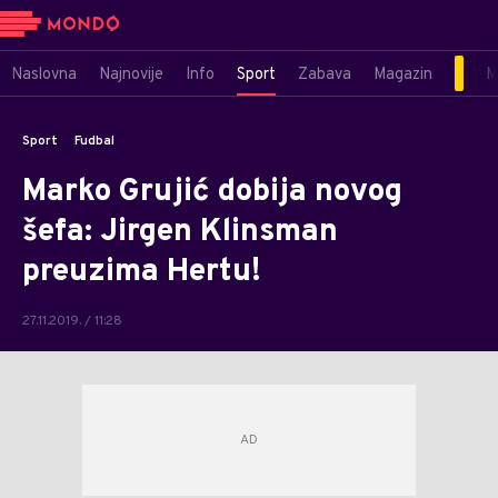
Naslovna
Najnovije
Info
Sport
Zabava
Magazin
M
Sport
Fudbal
Marko Grujić dobija novog
šefa: Jirgen Klinsman
preuzima Hertu!
27.11.2019. / 11:28