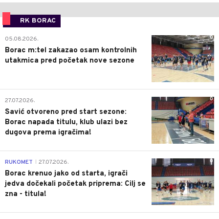
RK BORAC
0
05.08.2026.
Borac m:tel zakazao osam kontrolnih
utakmica pred početak nove sezone
0
27.07.2026.
Savić otvoreno pred start sezone:
Borac napada titulu, klub ulazi bez
dugova prema igračima!
0
RUKOMET
27.07.2026.
|
Borac krenuo jako od starta, igrači
jedva dočekali početak priprema: Cilj se
zna - titula!