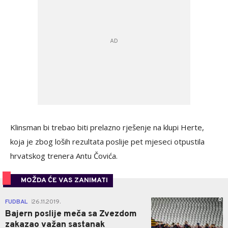
Klinsman bi trebao biti prelazno rješenje na klupi Herte,
koja je zbog loših rezultata poslije pet mjeseci otpustila
hrvatskog trenera Antu Čovića.
MOŽDA ĆE VAS ZANIMATI
0
FUDBAL
26.11.2019.
|
Bajern poslije meča sa Zvezdom
zakazao važan sastanak