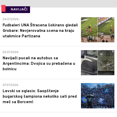
NAVIJAČI
0
24.07.2026.
Fudbaleri UNA Štrasena šokirano gledali
Grobare: Nevjerovatna scena na kraju
utakmice Partizana
0
22.07.2026.
Navijači pucali na autobus sa
Argentincima: Dvojica su prebačena u
bolnicu
1
07.07.2026.
Levski se oglasio: Saopštenje
bugarskog šampiona nekoliko sati pred
meč sa Borcem!