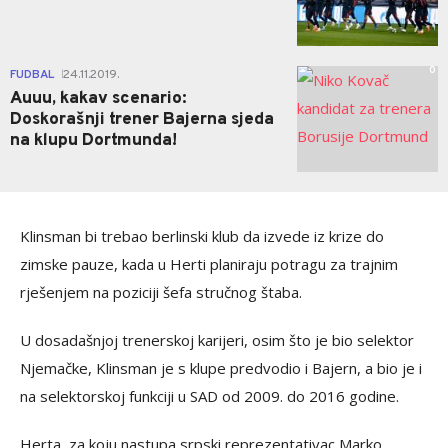
0
FUDBAL
24.11.2019.
|
Auuu, kakav scenario:
Doskorašnji trener Bajerna sjeda
na klupu Dortmunda!
Klinsman bi trebao berlinski klub da izvede iz krize do
zimske pauze, kada u Herti planiraju potragu za trajnim
rješenjem na poziciji šefa stručnog štaba.
U dosadašnjoj trenerskoj karijeri, osim što je bio selektor
Njemačke, Klinsman je s klupe predvodio i Bajern, a bio je i
na selektorskoj funkciji u SAD od 2009. do 2016 godine.
Herta, za koju nastupa srpski reprezentativac Marko