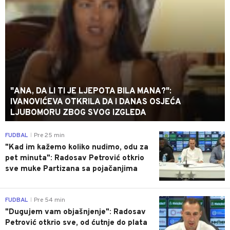
"ANA, DA LI TI JE LJEPOTA BILA MANA?":
IVANOVIĆEVA OTKRILA DA I DANAS OSJEĆA
LJUBOMORU ZBOG SVOG IZGLEDA
0
FUDBAL
Pre 25 min
|
"Kad im kažemo koliko nudimo, odu za
pet minuta": Radosav Petrović otkrio
sve muke Partizana sa pojačanjima
0
FUDBAL
Pre 54 min
|
"Dugujem vam objašnjenje": Radosav
Petrović otkrio sve, od ćutnje do plata