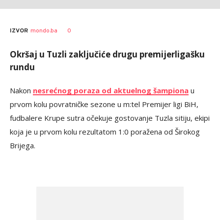
0
IZVOR
mondo.ba
Okršaj u Tuzli zaključiće drugu premijerligašku
rundu
Nakon
nesrećnog poraza od aktuelnog šampiona
u
prvom kolu povratničke sezone u m:tel Premijer ligi BiH,
fudbalere Krupe sutra očekuje gostovanje Tuzla sitiju, ekipi
koja je u prvom kolu rezultatom 1:0 poražena od Širokog
Brijega.