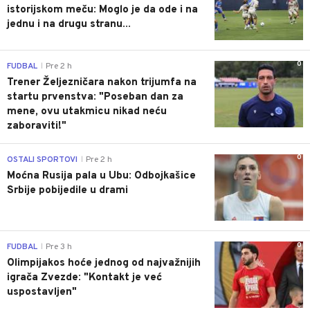
istorijskom meču: Moglo je da ode i na
jednu i na drugu stranu...
0
FUDBAL
Pre 2 h
|
Trener Željezničara nakon trijumfa na
startu prvenstva: "Poseban dan za
mene, ovu utakmicu nikad neću
zaboraviti!"
0
OSTALI SPORTOVI
Pre 2 h
|
Moćna Rusija pala u Ubu: Odbojkašice
Srbije pobijedile u drami
0
FUDBAL
Pre 3 h
|
Olimpijakos hoće jednog od najvažnijih
igrača Zvezde: "Kontakt je već
uspostavljen"