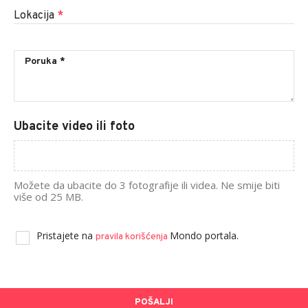
Lokacija
*
Ubacite video ili foto
Možete da ubacite do 3 fotografije ili videa. Ne smije biti
više od 25 MB.
Pristajete na
Mondo portala.
pravila korišćenja
POŠALJI