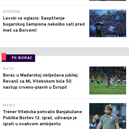
1
07.07.2026.
Levski se oglasio: Saopštenje
bugarskog šampiona nekoliko sati pred
meč sa Borcem!
FK BORAC
0
Pre 7 h
Borac u Mađarskoj obilježava jubilej:
Revanš sa ML Vitebskom biće 50.
nastup crveno-plavih u Evropi!
0
Pre 16 h
Trener Vitebska pohvalio Banjalučane:
Publika Borčev 12. igrač, uživanje je
igrati u ovakvom ambijentu