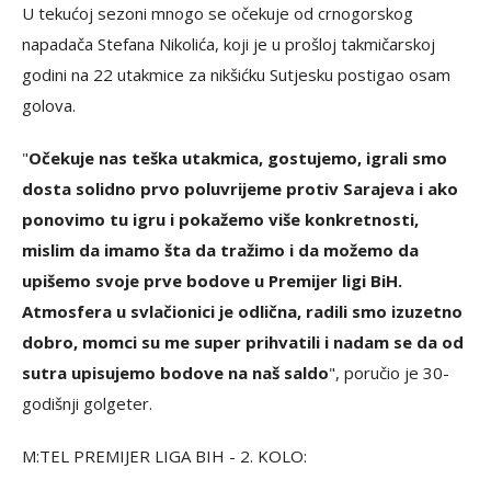
U tekućoj sezoni mnogo se očekuje od crnogorskog
napadača Stefana Nikolića, koji je u prošloj takmičarskoj
godini na 22 utakmice za nikšićku Sutjesku postigao osam
golova.
"
Očekuje nas teška utakmica, gostujemo, igrali smo
dosta solidno prvo poluvrijeme protiv Sarajeva i ako
ponovimo tu igru i pokažemo više konkretnosti,
mislim da imamo šta da tražimo i da možemo da
upišemo svoje prve bodove u Premijer ligi BiH.
Atmosfera u svlačionici je odlična, radili smo izuzetno
dobro, momci su me super prihvatili i nadam se da od
sutra upisujemo bodove na naš saldo
", poručio je 30-
godišnji golgeter.
M:TEL PREMIJER LIGA BIH - 2. KOLO: