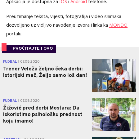
Aplikacija je dostupna za
IOS
i
Android
telefone.
Preuzimanje teksta, vijesti, fotografija i video snimaka
dozvoljeno uz vidljivo navođenje izvora i linka ka
MONDO
portalu.
PROČITAJTE I OVO
0
FUDBAL
07.08.2020.
|
Trener Veleža željno čeka derbi:
Istorijski meč, Željo samo loš dan!
0
FUDBAL
07.08.2020.
|
Žižović pred derbi Mostara: Da
iskoristimo psihološku prednost
koju imamo!
0