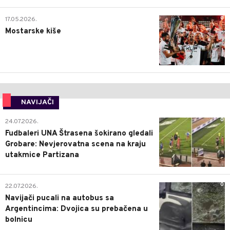
0
17.05.2026.
Mostarske kiše
NAVIJAČI
0
24.07.2026.
Fudbaleri UNA Štrasena šokirano gledali
Grobare: Nevjerovatna scena na kraju
utakmice Partizana
0
22.07.2026.
Navijači pucali na autobus sa
Argentincima: Dvojica su prebačena u
bolnicu