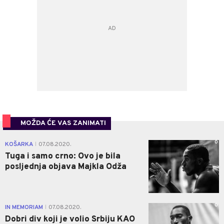
MOŽDA ĆE VAS ZANIMATI
0
KOŠARKA
07.08.2020.
|
Tuga i samo crno: Ovo je bila
posljednja objava Majkla Odža
0
IN MEMORIAM
07.08.2020.
|
Dobri div koji je volio Srbiju KAO