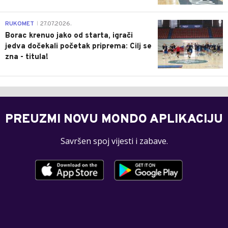
0
RUKOMET
27.07.2026.
|
Borac krenuo jako od starta, igrači
jedva dočekali početak priprema: Cilj se
zna - titula!
PREUZMI NOVU MONDO APLIKACIJU
Savršen spoj vijesti i zabave.