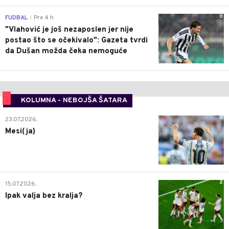
0
FUDBAL
Pre 4 h
|
"Vlahović je još nezaposlen jer nije
postao što se očekivalo": Gazeta tvrdi
da Dušan možda čeka nemoguće
KOLUMNA - NEBOJŠA ŠATARA
0
23.07.2026.
Mesi(ja)
2
15.07.2026.
Ipak valja bez kralja?