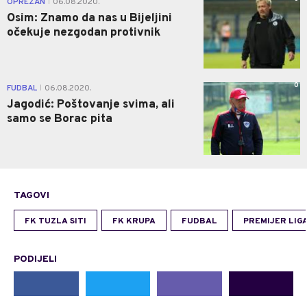
OPREZAN
06.08.2020.
|
Osim: Znamo da nas u Bijeljini
očekuje nezgodan protivnik
0
FUDBAL
06.08.2020.
|
Jagodić: Poštovanje svima, ali
samo se Borac pita
TAGOVI
FK TUZLA SITI
FK KRUPA
FUDBAL
PREMIJER LIGA
PODIJELI