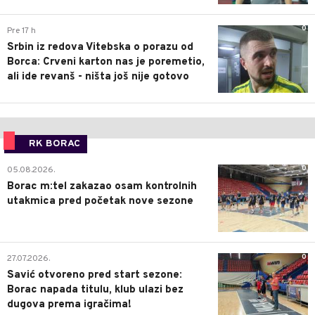
0
Pre 17 h
Srbin iz redova Vitebska o porazu od
Borca: Crveni karton nas je poremetio,
ali ide revanš - ništa još nije gotovo
RK BORAC
0
05.08.2026.
Borac m:tel zakazao osam kontrolnih
utakmica pred početak nove sezone
0
27.07.2026.
Savić otvoreno pred start sezone:
Borac napada titulu, klub ulazi bez
dugova prema igračima!