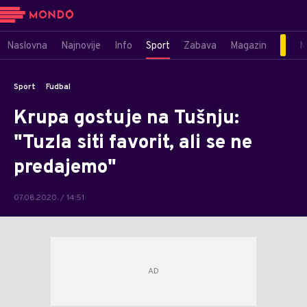
Naslovna
Najnovije
Info
Sport
Zabava
Magazin
M
Sport
Fudbal
Krupa gostuje na Tušnju:
"Tuzla siti favorit, ali se ne
predajemo"
07.08.2020. / 14:51