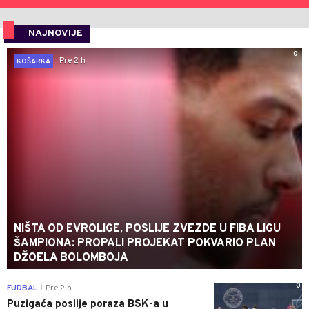
NAJNOVIJE
0
Pre 2 h
KOŠARKA
NIŠTA OD EVROLIGE, POSLIJE ZVEZDE U FIBA LIGU
ŠAMPIONA: PROPALI PROJEKAT POKVARIO PLAN
DŽOELA BOLOMBOJA
0
FUDBAL
Pre 2 h
|
Puzigaća poslije poraza BSK-a u