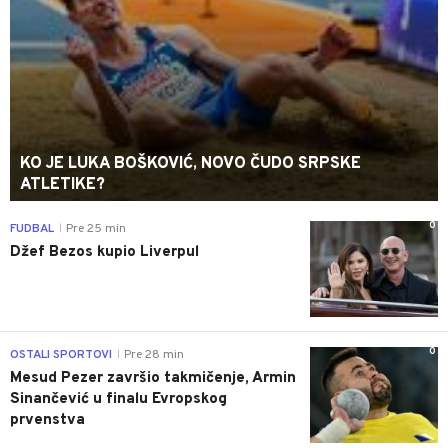
KO JE LUKA BOŠKOVIĆ, NOVO ČUDO SRPSKE
ATLETIKE?
0
FUDBAL
Pre 25 min
|
Džef Bezos kupio Liverpul
0
OSTALI SPORTOVI
Pre 28 min
|
Mesud Pezer završio takmičenje, Armin
Sinančević u finalu Evropskog
prvenstva