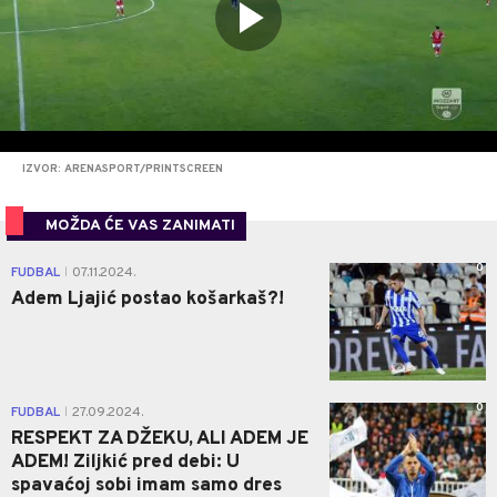
IZVOR: ARENASPORT/PRINTSCREEN
MOŽDA ĆE VAS ZANIMATI
0
FUDBAL
07.11.2024.
|
Adem Ljajić postao košarkaš?!
0
FUDBAL
27.09.2024.
|
RESPEKT ZA DŽEKU, ALI ADEM JE
ADEM! Ziljkić pred debi: U
spavaćoj sobi imam samo dres