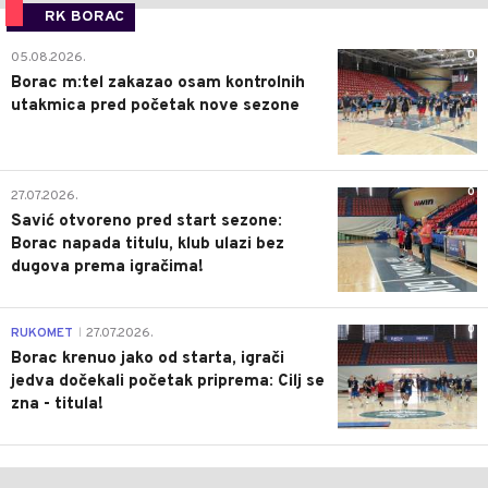
RK BORAC
0
05.08.2026.
Borac m:tel zakazao osam kontrolnih
utakmica pred početak nove sezone
0
27.07.2026.
Savić otvoreno pred start sezone:
Borac napada titulu, klub ulazi bez
dugova prema igračima!
0
RUKOMET
27.07.2026.
|
Borac krenuo jako od starta, igrači
jedva dočekali početak priprema: Cilj se
zna - titula!