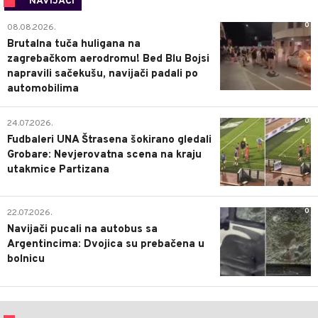
NAVIJAČI
0
08.08.2026.
Brutalna tuča huligana na
zagrebačkom aerodromu! Bed Blu Bojsi
napravili sačekušu, navijači padali po
automobilima
0
24.07.2026.
Fudbaleri UNA Štrasena šokirano gledali
Grobare: Nevjerovatna scena na kraju
utakmice Partizana
0
22.07.2026.
Navijači pucali na autobus sa
Argentincima: Dvojica su prebačena u
bolnicu