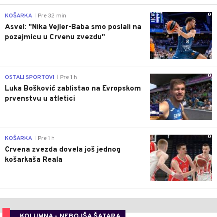
0
KOŠARKA
Pre 32 min
|
Asvel: "Nika Vejler-Baba smo poslali na
pozajmicu u Crvenu zvezdu"
0
OSTALI SPORTOVI
Pre 1 h
|
Luka Bošković zablistao na Evropskom
prvenstvu u atletici
0
KOŠARKA
Pre 1 h
|
Crvena zvezda dovela još jednog
košarkaša Reala
KOLUMNA - NEBOJŠA ŠATARA