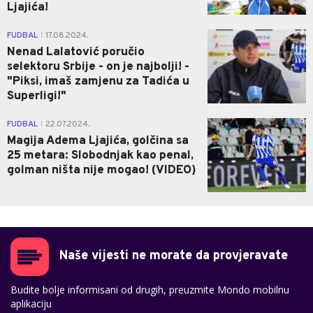
Ljajića!
2
FUDBAL
17.08.2024.
|
Nenad Lalatović poručio
selektoru Srbije - on je najbolji! -
"Piksi, imaš zamjenu za Tadića u
Superligi!"
0
FUDBAL
22.07.2024.
|
Magija Adema Ljajića, golčina sa
25 metara: Slobodnjak kao penal,
golman ništa nije mogao! (VIDEO)
Naše vijesti ne morate da provjeravate
Budite bolje informisani od drugih, preuzmite Mondo mobilnu
aplikaciju