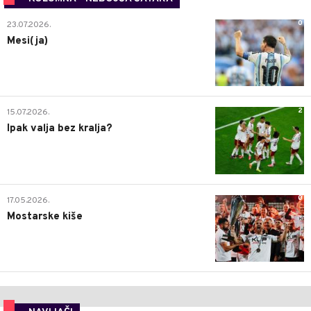
0
23.07.2026.
Mesi(ja)
2
15.07.2026.
Ipak valja bez kralja?
0
17.05.2026.
Mostarske kiše