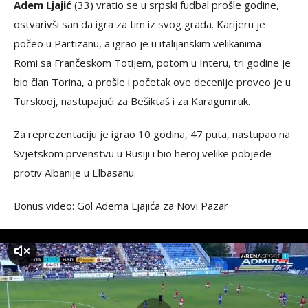
Adem Ljajić
(33) vratio se u srpski fudbal prošle godine,
ostvarivši san da igra za tim iz svog grada. Karijeru je
počeo u Partizanu, a igrao je u italijanskim velikanima -
Romi sa Frančeskom Totijem, potom u Interu, tri godine je
bio član Torina, a prošle i početak ove decenije proveo je u
Turskooj, nastupajući za Bešiktaš i za Karagumruk.
Za reprezentaciju je igrao 10 godina, 47 puta, nastupao na
Svjetskom prvenstvu u Rusiji i bio heroj velike pobjede
protiv Albanije u Elbasanu.
Bonus video: Gol Adema Ljajića za Novi Pazar
zvuk