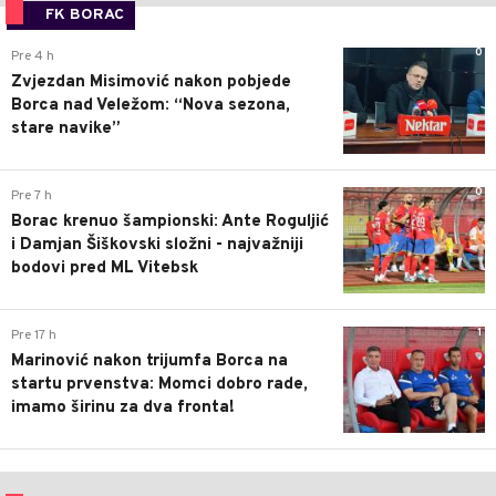
FK BORAC
0
Pre 4 h
Zvjezdan Misimović nakon pobjede
Borca nad Veležom: “Nova sezona,
stare navike”
0
Pre 7 h
Borac krenuo šampionski: Ante Roguljić
i Damjan Šiškovski složni - najvažniji
bodovi pred ML Vitebsk
1
Pre 17 h
Marinović nakon trijumfa Borca na
startu prvenstva: Momci dobro rade,
imamo širinu za dva fronta!