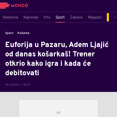
Naslovna
Najnovije
Info
Sport
Zabava
Magazin
M
Sport
Košarka
Euforija u Pazaru, Adem Ljajić
od danas košarkaš! Trener
otkrio kako igra i kada će
debitovati
16.11.2024. / 18:33