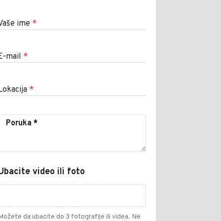
Vaše ime
*
E-mail
*
Lokacija
*
Ubacite video ili foto
Možete da ubacite do 3 fotografije ili videa. Ne