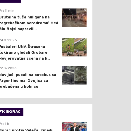
0
Pre 11 min
Brutalna tuča huligana na
zagrebačkom aerodromu! Bed
Blu Bojsi napravili...
0
24.07.2026.
Fudbaleri UNA Štrasena
šokirano gledali Grobare:
Nevjerovatna scena na k...
0
22.07.2026.
Navijači pucali na autobus sa
Argentincima: Dvojica su
prebačena u bolnicu
FK BORAC
0
Pre 1 h
Borac protiv Veleža između