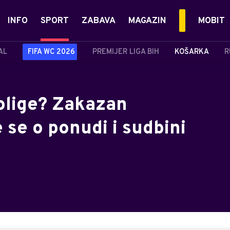
INFO
SPORT
ZABAVA
MAGAZIN
MOBIT
AL
FIFA WC 2026
PREMIJER LIGA BIH
KOŠARKA
R
rolige? Zakazan
 se o ponudi i sudbini