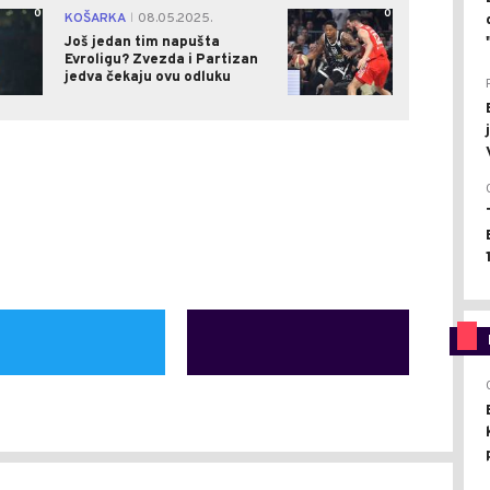
0
0
KOŠARKA
08.05.2025.
|
Još jedan tim napušta
Evroligu? Zvezda i Partizan
jedva čekaju ovu odluku