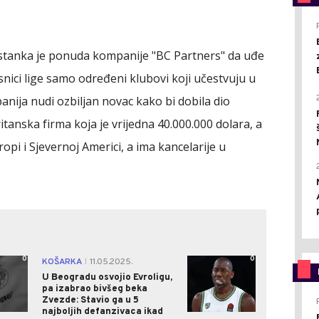
astanka je ponuda kompanije "BC Partners" da uđe
snici lige samo određeni klubovi koji učestvuju u
anija nudi ozbiljan novac kako bi dobila dio
itanska firma koja je vrijedna 40.000.000 dolara, a
opi i Sjevernoj Americi, a ima kancelarije u
0
0
KOŠARKA
11.05.2025.
|
U Beogradu osvojio Evroligu,
pa izabrao bivšeg beka
Zvezde: Stavio ga u 5
najboljih defanzivaca ikad