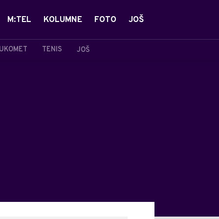
M:TEL
KOLUMNE
FOTO
JOŠ
UKOMET
TENIS
JOŠ