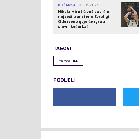
KOŠARKA
08.05.2025.
|
Nikola Mirotić već završio
najveći transfer u Evroligi:
Otkriveno gdje će igrati
slavni košarkaš
TAGOVI
EVROLIGA
PODIJELI