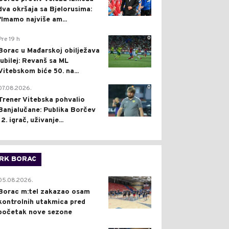
dva okršaja sa Bjelorusima:
"Imamo najviše am...
0
Pre 19 h
Borac u Mađarskoj obilježava
jubilej: Revanš sa ML
Vitebskom biće 50. na...
0
07.08.2026.
Trener Vitebska pohvalio
Banjalučane: Publika Borčev
12. igrač, uživanje...
RK BORAC
0
05.08.2026.
Borac m:tel zakazao osam
kontrolnih utakmica pred
početak nove sezone