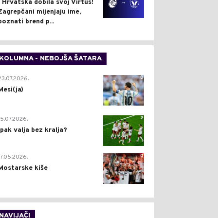
I Hrvatska dobila svoj Virtus!
Zagrepčani mijenjaju ime,
poznati brend p...
KOLUMNA - NEBOJŠA ŠATARA
0
23.07.2026.
Mesi(ja)
2
15.07.2026.
Ipak valja bez kralja?
0
17.05.2026.
Mostarske kiše
NAVIJAČI