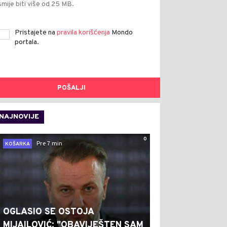
smije biti više od 25 MB.
Pristajete na
pravila korišćenja
Mondo
portala.
POŠALJI
NAJNOVIJE
0
Pre 7 min
KOŠARKA
OGLASIO SE OSTOJA
MIJAILOVIĆ: "OBAVIJEŠTEN SAM