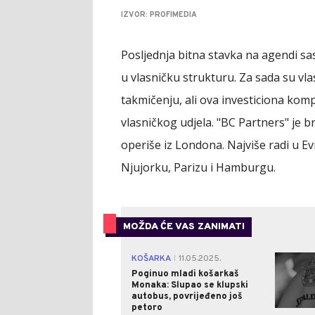
IZVOR: PROFIMEDIA
Posljednja bitna stavka na agendi s
u vlasničku strukturu. Za sada su vla
takmičenju, ali ova investiciona komp
vlasničkog udjela. "BC Partners" je br
operiše iz Londona. Najviše radi u Evr
Njujorku, Parizu i Hamburgu.
MOŽDA ĆE VAS ZANIMATI
KOŠARKA
11.05.2025.
|
Poginuo mladi košarkaš
Monaka: Slupao se klupski
autobus, povrijeđeno još
petoro