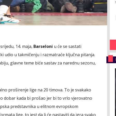
srijedu, 14. maja,
Barseloni
u će se sastati
čki udio u takmičenju i razmatraće ključna pitanja.
Dabiju, glavne teme biće sastav za narednu sezonu,
lno proširenje lige na 20 timova. To je svakako
io dobar kada bi prošao jer bi to vrlo vjerovatno
srpska predstavnika u elitnom evropskom
ormata lige, to jest da li će nastaviti da igra svako