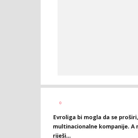
Bojan
AUTOR
0
Jakovljević
Evroliga bi mogla da se proširi,
multinacionalne kompanije. A m
riješi...