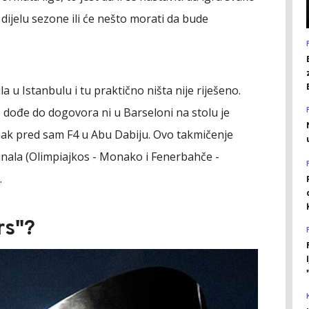
ijelu sezone ili će nešto morati da bude
la u Istanbulu i tu praktično ništa nije riješeno.
ne dođe do dogovora ni u Barseloni na stolu je
anak pred sam F4 u Abu Dabiju. Ovo takmičenje
finala (Olimpiajkos - Monako i Fenerbahče -
.
rs"?