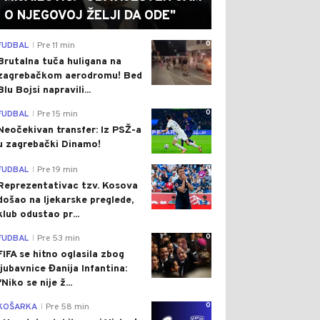
O NJEGOVOJ ŽELJI DA ODE"
0
FUDBAL
Pre 11 min
|
Brutalna tuča huligana na
zagrebačkom aerodromu! Bed
Blu Bojsi napravili...
0
FUDBAL
Pre 15 min
|
Neočekivan transfer: Iz PSŽ-a
u zagrebački Dinamo!
0
FUDBAL
Pre 19 min
|
Reprezentativac tzv. Kosova
došao na ljekarske preglede,
klub odustao pr...
0
FUDBAL
Pre 53 min
|
FIFA se hitno oglasila zbog
ljubavnice Đanija Infantina:
"Niko se nije ž...
0
KOŠARKA
Pre 58 min
|