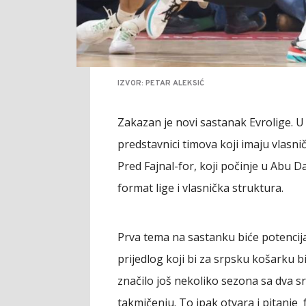
IZVOR: PETAR ALEKSIĆ
Zakazan je novi sastanak Evrolige. U 
predstavnici timova koji imaju vlasni
Pred Fajnal-for, koji počinje u Abu 
format lige i vlasnička struktura.
Prva tema na sastanku biće potencija
prijedlog koji bi za srpsku košarku b
značilo još nekoliko sezona sa dva 
takmičenju. To ipak otvara i pitanje f