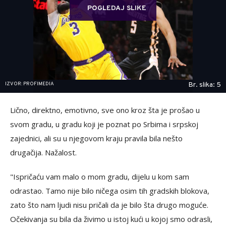
POGLEDAJ SLIKE
IZVOR: PROFIMEDIA
Br. slika: 5
Lično, direktno, emotivno, sve ono kroz šta je prošao u
svom gradu, u gradu koji je poznat po Srbima i srpskoj
zajednici, ali su u njegovom kraju pravila bila nešto
drugačija. Nažalost.
"Ispričaću vam malo o mom gradu, dijelu u kom sam
odrastao. Tamo nije bilo ničega osim tih gradskih blokova,
zato što nam ljudi nisu pričali da je bilo šta drugo moguće.
Očekivanja su bila da živimo u istoj kući u kojoj smo odrasli,