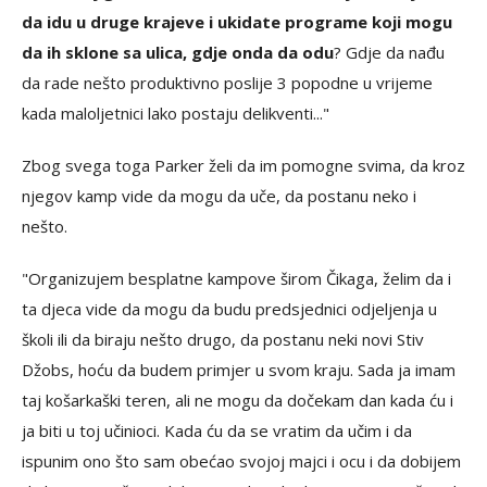
da idu u druge krajeve i ukidate programe koji mogu
da ih sklone sa ulica, gdje onda da odu
? Gdje da nađu
da rade nešto produktivno poslije 3 popodne u vrijeme
kada maloljetnici lako postaju delikventi..."
Zbog svega toga Parker želi da im pomogne svima, da kroz
njegov kamp vide da mogu da uče, da postanu neko i
nešto.
"Organizujem besplatne kampove širom Čikaga, želim da i
ta djeca vide da mogu da budu predsjednici odjeljenja u
školi ili da biraju nešto drugo, da postanu neki novi Stiv
Džobs, hoću da budem primjer u svom kraju. Sada ja imam
taj košarkaški teren, ali ne mogu da dočekam dan kada ću i
ja biti u toj učinioci. Kada ću da se vratim da učim i da
ispunim ono što sam obećao svojoj majci i ocu i da dobijem