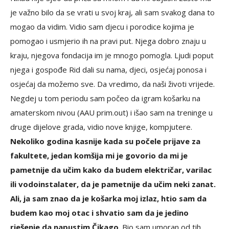
je važno bilo da se vrati u svoj kraj, ali sam svakog dana to
mogao da vidim. Vidio sam djecu i porodice kojima je
pomogao i usmjerio ih na pravi put. Njega dobro znaju u
kraju, njegova fondacija im je mnogo pomogla. Ljudi poput
njega i gospođe Rid dali su nama, djeci, osjećaj ponosa i
osjećaj da možemo sve. Da vredimo, da naši životi vrijede.
Negdej u tom periodu sam počeo da igram košarku na
amaterskom nivou (AAU prim.out) i išao sam na treninge u
druge dijelove grada, vidio nove knjige, kompjutere.
Nekoliko godina kasnije kada su počele prijave za
fakultete, jedan komšija mi je govorio da mi je
pametnije da učim kako da budem električar, varilac
ili vodoinstalater, da je pametnije da učim neki zanat.
Ali, ja sam znao da je košarka moj izlaz, htio sam da
budem kao moj otac i shvatio sam da je jedino
rješenje da napustim Čikago
. Bio sam umoran od tih