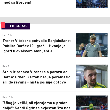
meč sa Borcem!
FK BORAC
0
Pre 6 h
Trener Vitebska pohvalio Banjalučane:
Publika Borčev 12. igrač, uživanje je
igrati u ovakvom ambijentu
0
Pre 7 h
Srbin iz redova Vitebska o porazu od
Borca: Crveni karton nas je poremetio,
ali ide revanš - ništa još nije gotovo
0
Pre 16 h
"Ulog je veliki, ali vjerujemo u prolaz
dalje": Sandi Ogrinec svjestan šta nosi