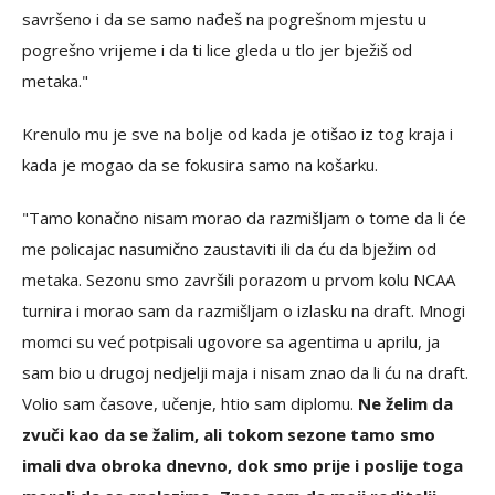
savršeno i da se samo nađeš na pogrešnom mjestu u
pogrešno vrijeme i da ti lice gleda u tlo jer bježiš od
metaka."
Krenulo mu je sve na bolje od kada je otišao iz tog kraja i
kada je mogao da se fokusira samo na košarku.
"Tamo konačno nisam morao da razmišljam o tome da li će
me policajac nasumično zaustaviti ili da ću da bježim od
metaka. Sezonu smo završili porazom u prvom kolu NCAA
turnira i morao sam da razmišljam o izlasku na draft. Mnogi
momci su već potpisali ugovore sa agentima u aprilu, ja
sam bio u drugoj nedjelji maja i nisam znao da li ću na draft.
Volio sam časove, učenje, htio sam diplomu.
Ne želim da
zvuči kao da se žalim, ali tokom sezone tamo smo
imali dva obroka dnevno, dok smo prije i poslije toga