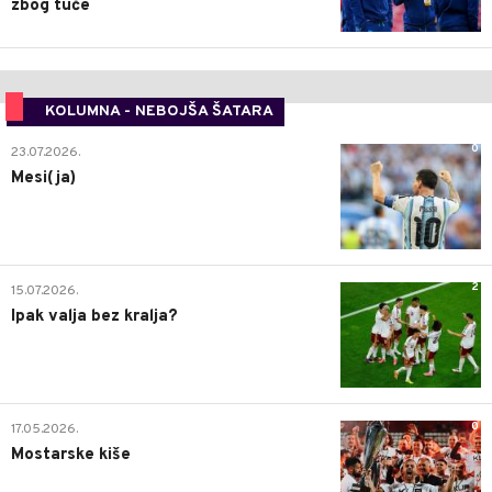
zbog tuče
KOLUMNA - NEBOJŠA ŠATARA
0
23.07.2026.
Mesi(ja)
2
15.07.2026.
Ipak valja bez kralja?
0
17.05.2026.
Mostarske kiše