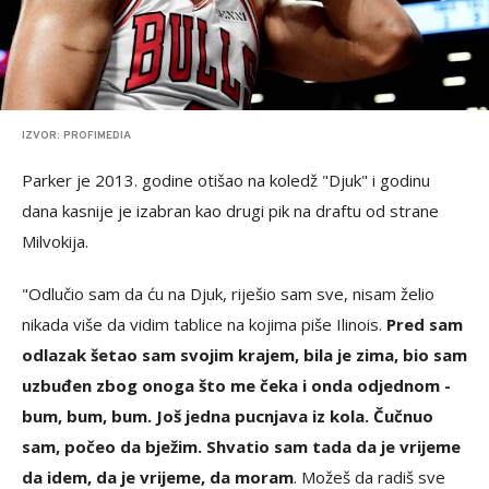
IZVOR: PROFIMEDIA
Parker je 2013. godine otišao na koledž "Djuk" i godinu
dana kasnije je izabran kao drugi pik na draftu od strane
Milvokija.
"Odlučio sam da ću na Djuk, riješio sam sve, nisam želio
nikada više da vidim tablice na kojima piše Ilinois.
Pred sam
odlazak šetao sam svojim krajem, bila je zima, bio sam
uzbuđen zbog onoga što me čeka i onda odjednom -
bum, bum, bum. Još jedna pucnjava iz kola. Čučnuo
sam, počeo da bježim. Shvatio sam tada da je vrijeme
da idem, da je vrijeme, da moram
. Možeš da radiš sve