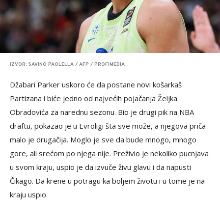
IZVOR: SAVINO PAOLELLA / AFP / PROFIMEDIA
Džabari Parker uskoro će da postane novi košarkaš
Partizana i biće jedno od najvećih pojačanja Željka
Obradovića za narednu sezonu. Bio je drugi pik na NBA
draftu, pokazao je u Evroligi šta sve može, a njegova priča
malo je drugačija. Moglo je sve da bude mnogo, mnogo
gore, ali srećom po njega nije. Preživio je nekoliko pucnjava
u svom kraju, uspio je da izvuče živu glavu i da napusti
Čikago. Da krene u potragu ka boljem životu i u tome je na
kraju uspio.