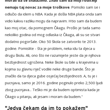
morali da se snalazimo. Znao sam da moji roditelji
nemaju taj novac za moje troškove
. Pomolio sam se i
odlučio da idem u NBA. Kada je došla NBA plata onda sam
vidio kakvu razliku mogu da napravim. Htio sam da budem
kao moj otac, da pomognem Čikagu. Prošlo je tada samo
nekoliko godina od mog odlaska iz Čikaga, ali su se stvari
dodatno pogoršale. Oko 50 škola se zatvorilo te 2013.
godine. Pomislite - šta je problem, neka idu ta djeca u
drugu školu. Ali, ono što ne razumijete jeste da je njihova
bezbjednost ugrožena. Neke škole su bile u krajevima u
kojima su glavnu riječ vodile neke druge bande. Što je
značilo da ta djeca gube osjećaj bezbjednosti. A, tu je i
pucnjava, samo je 2016. godine poginulo preko 2,500 ljudi
zbog pucnjava... Teško mi je da budem optimista kada je
Čikago u pitanju, ali jesam i moram da budem."
"Jedva čekam da im to pokažem"