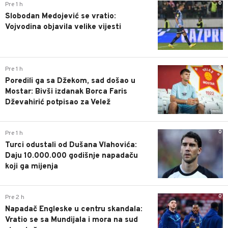
0
Pre 1 h
Slobodan Medojević se vratio:
Vojvodina objavila velike vijesti
0
Pre 1 h
Poredili ga sa Džekom, sad došao u
Mostar: Bivši izdanak Borca Faris
Dževahirić potpisao za Velež
0
Pre 1 h
Turci odustali od Dušana Vlahovića:
Daju 10.000.000 godišnje napadaču
koji ga mijenja
0
Pre 2 h
Napadač Engleske u centru skandala:
Vratio se sa Mundijala i mora na sud