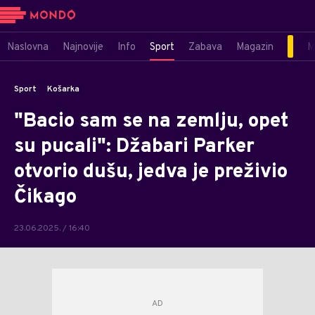
Naslovna
Najnovije
Info
Sport
Zabava
Magazin
M
Sport
Košarka
"Bacio sam se na zemlju, opet
su pucali": Džabari Parker
otvorio dušu, jedva je preživio
Čikago
23.06.2025. / 16:40