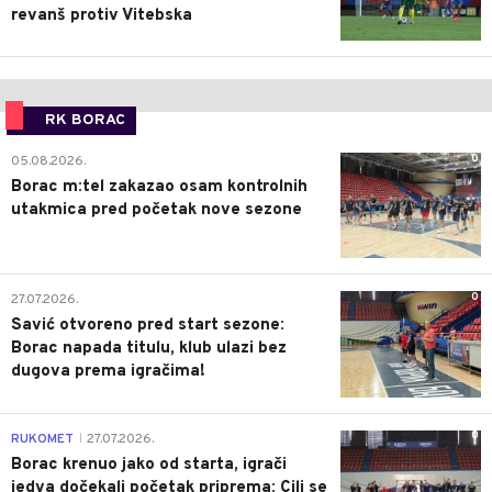
revanš protiv Vitebska
RK BORAC
0
05.08.2026.
Borac m:tel zakazao osam kontrolnih
utakmica pred početak nove sezone
0
27.07.2026.
Savić otvoreno pred start sezone:
Borac napada titulu, klub ulazi bez
dugova prema igračima!
0
RUKOMET
27.07.2026.
|
Borac krenuo jako od starta, igrači
jedva dočekali početak priprema: Cilj se