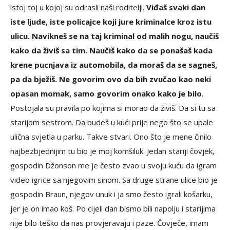
istoj toj u kojoj su odrasli naši roditelji.
Viđaš svaki dan
iste ljude, iste policajce koji jure kriminalce kroz istu
ulicu. Navikneš se na taj kriminal od malih nogu, naučiš
kako da živiš sa tim. Naučiš kako da se ponašaš kada
krene pucnjava iz automobila, da moraš da se sagneš,
pa da bježiš. Ne govorim ovo da bih zvučao kao neki
opasan momak, samo govorim onako kako je bilo
.
Postojala su pravila po kojima si morao da živiš. Da si tu sa
starijom sestrom. Da budeš u kući prije nego što se upale
ulična svjetla u parku. Takve stvari. Ono što je mene činilo
najbezbjednijim tu bio je moj komšiluk. Jedan stariji čovjek,
gospodin Džonson me je često zvao u svoju kuću da igram
video igrice sa njegovim sinom. Sa druge strane ulice bio je
gospodin Braun, njegov unuk i ja smo često igrali košarku,
jer je on imao koš. Po cijeli dan bismo bili napolju i starijima
nije bilo teško da nas provjeravaju i paze. Čovječe, imam