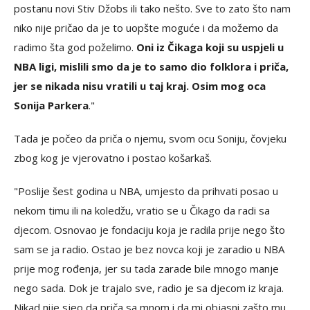
postanu novi Stiv Džobs ili tako nešto. Sve to zato što nam
niko nije pričao da je to uopšte moguće i da možemo da
radimo šta god poželimo.
Oni iz Čikaga koji su uspjeli u
NBA ligi, mislili smo da je to samo dio folklora i priča,
jer se nikada nisu vratili u taj kraj. Osim mog oca
Sonija Parkera
."
Tada je počeo da priča o njemu, svom ocu Soniju, čovjeku
zbog kog je vjerovatno i postao košarkaš.
"Poslije šest godina u NBA, umjesto da prihvati posao u
nekom timu ili na koledžu, vratio se u Čikago da radi sa
djecom. Osnovao je fondaciju koja je radila prije nego što
sam se ja radio. Ostao je bez novca koji je zaradio u NBA
prije mog rođenja, jer su tada zarade bile mnogo manje
nego sada. Dok je trajalo sve, radio je sa djecom iz kraja.
Nikad nije sjeo da priča sa mnom i da mi objasni zašto mu