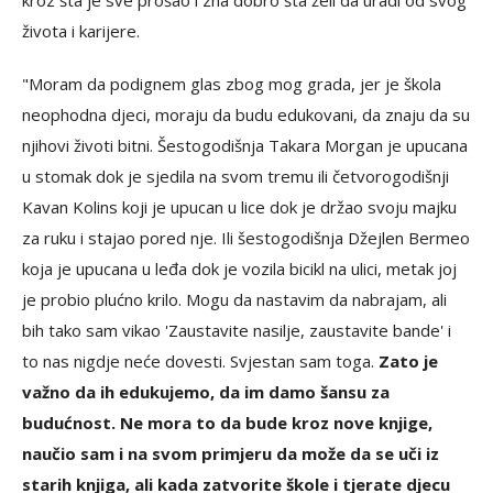
kroz šta je sve prošao i zna dobro šta želi da uradi od svog
života i karijere.
"Moram da podignem glas zbog mog grada, jer je škola
neophodna djeci, moraju da budu edukovani, da znaju da su
njihovi životi bitni. Šestogodišnja Takara Morgan je upucana
u stomak dok je sjedila na svom tremu ili četvorogodišnji
Kavan Kolins koji je upucan u lice dok je držao svoju majku
za ruku i stajao pored nje. Ili šestogodišnja Džejlen Bermeo
koja je upucana u leđa dok je vozila bicikl na ulici, metak joj
je probio plućno krilo. Mogu da nastavim da nabrajam, ali
bih tako sam vikao 'Zaustavite nasilje, zaustavite bande' i
to nas nigdje neće dovesti. Svjestan sam toga.
Zato je
važno da ih edukujemo, da im damo šansu za
budućnost. Ne mora to da bude kroz nove knjige,
naučio sam i na svom primjeru da može da se uči iz
starih knjiga, ali kada zatvorite škole i tjerate djecu