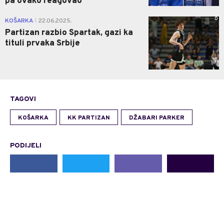
pa ovako reagovao
0
KOŠARKA
22.06.2025.
|
Partizan razbio Spartak, gazi ka
tituli prvaka Srbije
TAGOVI
KOŠARKA
KK PARTIZAN
DŽABARI PARKER
PODIJELI