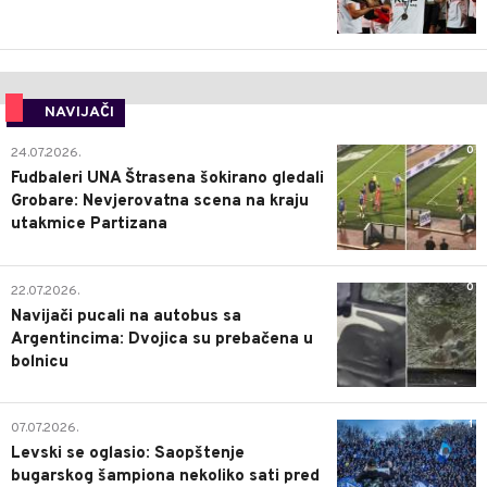
NAVIJAČI
0
24.07.2026.
Fudbaleri UNA Štrasena šokirano gledali
Grobare: Nevjerovatna scena na kraju
utakmice Partizana
0
22.07.2026.
Navijači pucali na autobus sa
Argentincima: Dvojica su prebačena u
bolnicu
1
07.07.2026.
Levski se oglasio: Saopštenje
bugarskog šampiona nekoliko sati pred