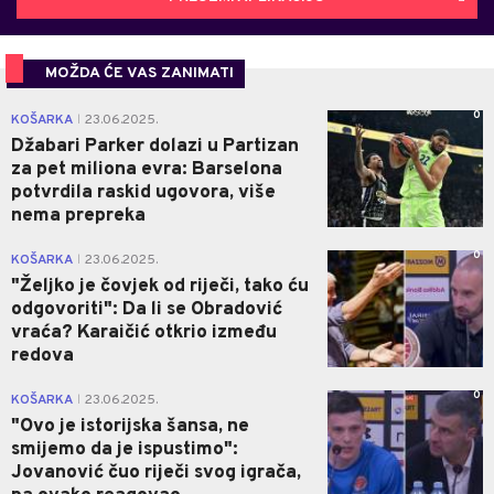
MOŽDA ĆE VAS ZANIMATI
0
KOŠARKA
23.06.2025.
|
Džabari Parker dolazi u Partizan
za pet miliona evra: Barselona
potvrdila raskid ugovora, više
nema prepreka
0
KOŠARKA
23.06.2025.
|
"Željko je čovjek od riječi, tako ću
odgovoriti": Da li se Obradović
vraća? Karaičić otkrio između
redova
0
KOŠARKA
23.06.2025.
|
"Ovo je istorijska šansa, ne
smijemo da je ispustimo":
Jovanović čuo riječi svog igrača,