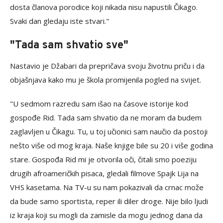
dosta članova porodice koji nikada nisu napustili Čikago.
Svaki dan gledaju iste stvari."
"Tada sam shvatio sve"
Nastavio je Džabari da prepričava svoju životnu priču i da
objašnjava kako mu je škola promijenila pogled na svijet.
"U sedmom razredu sam išao na časove istorije kod
gospođe Rid. Tada sam shvatio da ne moram da budem
zaglavljen u Čikagu. Tu, u toj učionici sam naučio da postoji
nešto više od mog kraja. Naše knjige bile su 20 i više godina
stare. Gospođa Rid mi je otvorila oči, čitali smo poeziju
drugih afroameričkih pisaca, gledali filmove Spajk Lija na
VHS kasetama. Na TV-u su nam pokazivali da crnac može
da bude samo sportista, reper ili diler droge. Nije bilo ljudi
iz kraja koji su mogli da zamisle da mogu jednog dana da