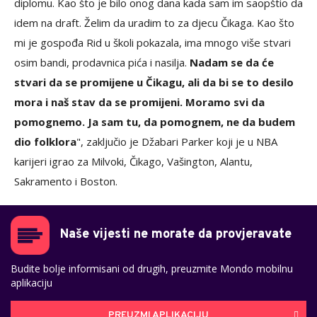
diplomu. Kao što je bilo onog dana kada sam im saopštio da
idem na draft. Želim da uradim to za djecu Čikaga. Kao što
mi je gospođa Rid u školi pokazala, ima mnogo više stvari
osim bandi, prodavnica pića i nasilja.
Nadam se da će
stvari da se promijene u Čikagu, ali da bi se to desilo
mora i naš stav da se promijeni. Moramo svi da
pomognemo. Ja sam tu, da pomognem, ne da budem
dio folklora
", zaključio je Džabari Parker koji je u NBA
karijeri igrao za Milvoki, Čikago, Vašington, Alantu,
Sakramento i Boston.
Naše vijesti ne morate da provjeravate
Budite bolje informisani od drugih, preuzmite Mondo mobilnu
aplikaciju
PREUZMI APLIKACIJU