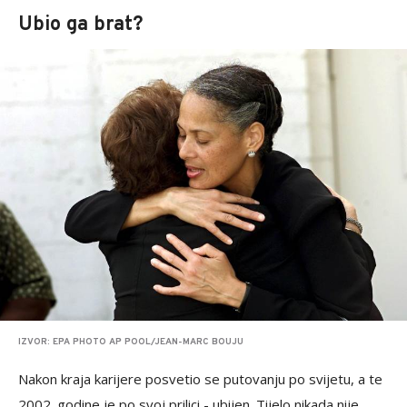
Ubio ga brat?
IZVOR: EPA PHOTO AP POOL/JEAN-MARC BOUJU
Nakon kraja karijere posvetio se putovanju po svijetu, a te
2002. godine je po svoj prilici - ubijen. Tijelo nikada nije