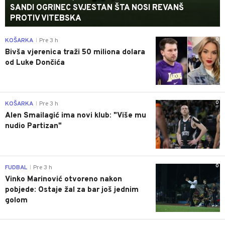
SANDI OGRINEC SVJESTAN ŠTA NOSI REVANŠ
PROTIV VITEBSKA
0
KOŠARKA
Pre 3 h
|
Bivša vjerenica traži 50 miliona dolara
od Luke Dončića
0
KOŠARKA
Pre 3 h
|
Alen Smailagić ima novi klub: "Više mu
nudio Partizan"
0
FUDBAL
Pre 3 h
|
Vinko Marinović otvoreno nakon
pobjede: Ostaje žal za bar još jednim
golom