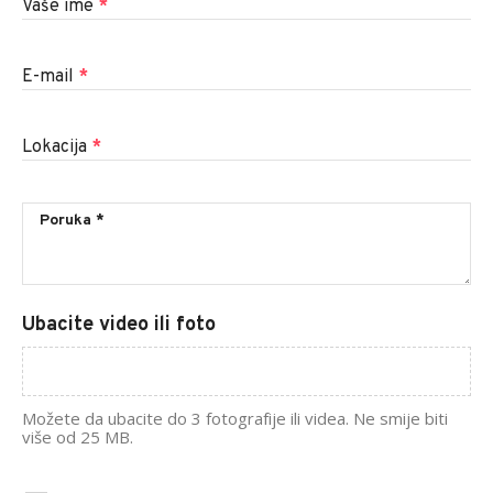
Vaše ime
*
E-mail
*
Lokacija
*
Ubacite video ili foto
Možete da ubacite do 3 fotografije ili videa. Ne smije biti
više od 25 MB.