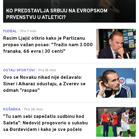
KO PREDSTAVLJA SRBIJU NA EVROPSKOM
PRVENSTVU U ATLETICI?
0
FUDBAL
Pre 7 min
|
Rasim Ljajić otkrio kako je Partizanu
propao važan posao: "Tražio nam 3.000
franaka, 66 evra i 30 centi"
0
OSTALI SPORTOVI
Pre 18 min
|
Ovo se Novaku nikad nije dešavalo:
Siner i Alkaraz odustaju, a Zverev se
odmah "raspao"
0
KOŠARKA
Pre 36 min
|
"Tu sam sebi zapečatio sudbinu kod
Saleta": Nedović progovorio o sukobu
sa Đorđevićem i kako je sve počelo