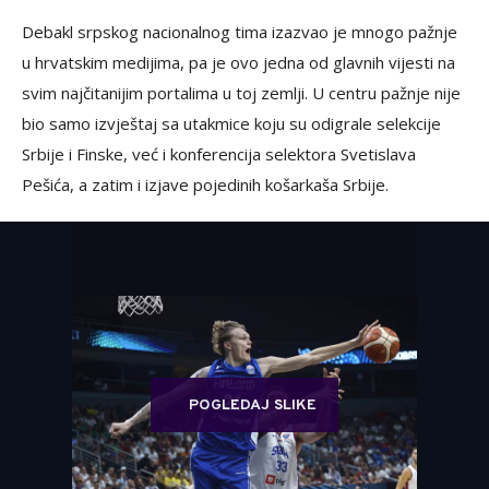
Debakl srpskog nacionalnog tima izazvao je mnogo pažnje
u hrvatskim medijima, pa je ovo jedna od glavnih vijesti na
svim najčitanijim portalima u toj zemlji. U centru pažnje nije
bio samo izvještaj sa utakmice koju su odigrale selekcije
Srbije i Finske, već i konferencija selektora Svetislava
Pešića, a zatim i izjave pojedinih košarkaša Srbije.
POGLEDAJ SLIKE