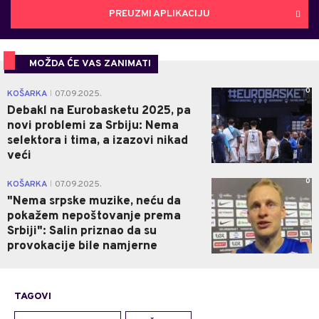
PREUZMI APLIKACIJU
MOŽDA ĆE VAS ZANIMATI
0
KOŠARKA
07.09.2025.
|
Debakl na Eurobasketu 2025, pa
novi problemi za Srbiju: Nema
selektora i tima, a izazovi nikad
veći
0
KOŠARKA
07.09.2025.
|
"Nema srpske muzike, neću da
pokažem nepoštovanje prema
Srbiji": Salin priznao da su
provokacije bile namjerne
TAGOVI