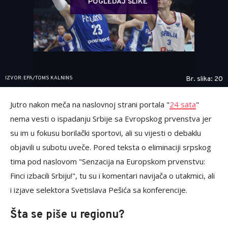
POGLEDAJ SLIKE
IZVOR: EPA/TOMS KALNINS
Br. slika: 20
Jutro nakon meča na naslovnoj strani portala "
24 sata
"
nema vesti o ispadanju Srbije sa Evropskog prvenstva jer
su im u fokusu borilački sportovi, ali su vijesti o debaklu
objavili u subotu uveče. Pored teksta o eliminaciji srpskog
tima pod naslovom "Senzacija na Europskom prvenstvu:
Finci izbacili Srbiju!", tu su i komentari navijača o utakmici, ali
i izjave selektora Svetislava Pešića sa konferencije.
Šta se piše u regionu?