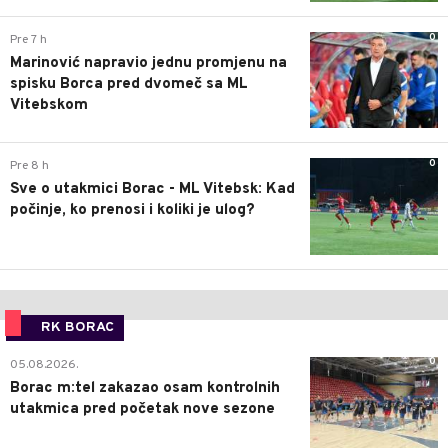
0
Pre 7 h
Marinović napravio jednu promjenu na
spisku Borca pred dvomeč sa ML
Vitebskom
0
Pre 8 h
Sve o utakmici Borac - ML Vitebsk: Kad
počinje, ko prenosi i koliki je ulog?
RK BORAC
0
05.08.2026.
Borac m:tel zakazao osam kontrolnih
utakmica pred početak nove sezone