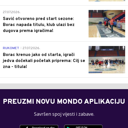
0
27.07.2026.
Savić otvoreno pred start sezone:
Borac napada titulu, klub ulazi bez
dugova prema igračima!
0
RUKOMET
27.07.2026.
|
Borac krenuo jako od starta, igrači
jedva dočekali početak priprema: Cilj se
zna - titula!
PREUZMI NOVU MONDO APLIKACIJU
Savršen spoj vijesti i zabave.