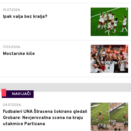
2
15.07.2026.
Ipak valja bez kralja?
0
17.05.2026.
Mostarske kiše
NAVIJAČI
0
24.07.2026.
Fudbaleri UNA Štrasena šokirano gledali
Grobare: Nevjerovatna scena na kraju
utakmice Partizana