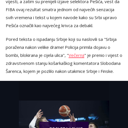
vijesti, a zatim su prenijeli izjave selektora Pešića, vest da
FIBA ovaj rezultat smatra jednom od najvećih senzacija
svih vremena i tekst u kojem navode kako su Srbi upravo
Pešića označili kao najvećeg krivca za debakl.
Pored teksta o ispadanju Srbije koji su naslovili sa "Srbija
poražena nakon velike drame! Policija primila dojavu o
bombi, blokirana je cijela ulica", "
Večernji
" je prenio i vijest o
zdravstvenom stanju košarkaškog komentatora Slobodana
Šarenca, kojem je pozlilo nakon utakmice Srbije i Finske.