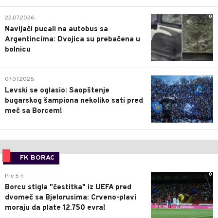
0
22.07.2026.
Navijači pucali na autobus sa
Argentincima: Dvojica su prebačena u
bolnicu
1
07.07.2026.
Levski se oglasio: Saopštenje
bugarskog šampiona nekoliko sati pred
meč sa Borcem!
FK BORAC
0
Pre 5 h
Borcu stigla "čestitka" iz UEFA pred
dvomeč sa Bjelorusima: Crveno-plavi
moraju da plate 12.750 evra!