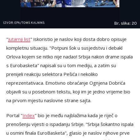
IZVOR: EPA/TOMS KALNINS
Br. slika: 20
"
Jutarnji list
" iskoristio je naslov koji dosta dobro opisuje
kompletnu situaciju. "Potpuni šok u susjedstvu i debakl
Orlova kojem se nitko nije nadao! Srbija nakon drame ispala
s Eurobasketa" napisali su u tom mediju, a zatim su
prenijeli reakciju selektora Pešića i nekoliko
reprezentativaca. Emotivno obraćanje Ognjena Dobrića
objavili su u posebnom tekstu, koji im je jedno vrijeme bio
na prvom mjestu naslovne strane sajta.
Portal "
Index
" bio je među najblažima kada je riječ o
prenošenju vijesti o ispadanju Srbije. "Srbija šokantno ispala
u osmini finala EuroBasketa", glasio je naslov njihove prve