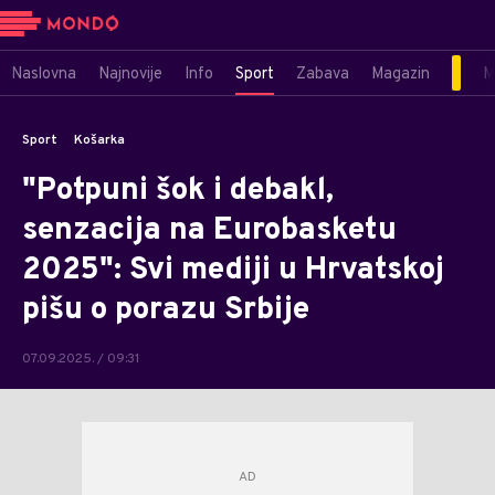
Naslovna
Najnovije
Info
Sport
Zabava
Magazin
M
Sport
Košarka
"Potpuni šok i debakl,
senzacija na Eurobasketu
2025": Svi mediji u Hrvatskoj
pišu o porazu Srbije
07.09.2025. / 09:31