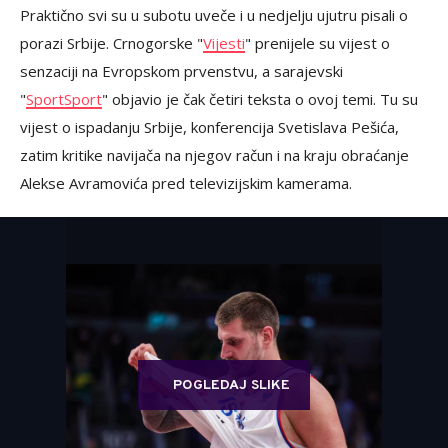
Praktično svi su u subotu uveče i u nedjelju ujutru pisali o
porazi Srbije. Crnogorske "
Vijesti
" prenijele su vijest o
senzaciji na Evropskom prvenstvu, a sarajevski
"
SportSport
" objavio je čak četiri teksta o ovoj temi. Tu su
vijest o ispadanju Srbije, konferencija Svetislava Pešića,
zatim kritike navijača na njegov račun i na kraju obraćanje
Alekse Avramovića pred televizijskim kamerama.
POGLEDAJ SLIKE