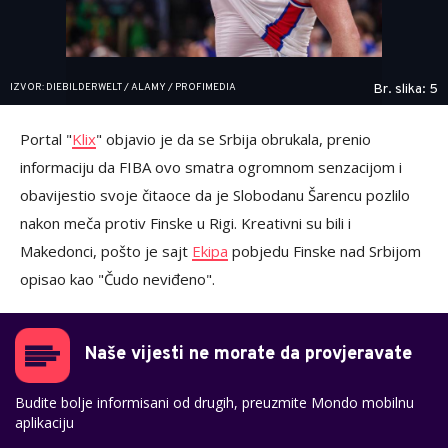
IZVOR: DIEBILDERWELT / ALAMY / PROFIMEDIA
Br. slika: 5
Portal "
Klix
" objavio je da se Srbija obrukala, prenio
informaciju da FIBA ovo smatra ogromnom senzacijom i
obavijestio svoje čitaoce da je Slobodanu Šarencu pozlilo
nakon meča protiv Finske u Rigi. Kreativni su bili i
Makedonci, pošto je sajt
Ekipa
pobjedu Finske nad Srbijom
opisao kao "Čudo neviđeno".
Naše vijesti ne morate da provjeravate
Budite bolje informisani od drugih, preuzmite Mondo mobilnu
aplikaciju