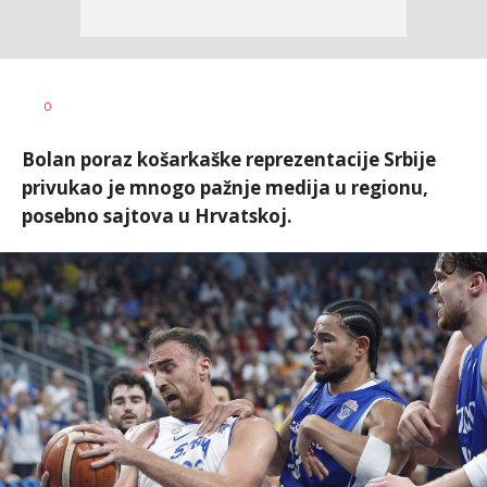
Dušan
AUTOR
0
Ninković
Bolan poraz košarkaške reprezentacije Srbije
privukao je mnogo pažnje medija u regionu,
posebno sajtova u Hrvatskoj.