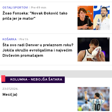
0
OSTALI SPORTOVI
Pre 49 min
|
Žoao Fonseka: "Novak Đoković tako
priča jer je mator"
0
KOŠARKA
Pre 1 h
|
Šta ovo radi Denver u prelaznom roku?
Jokića okružio evroligašima i najvećim
Divčevim promašajem
KOLUMNA - NEBOJŠA ŠATARA
0
23.07.2026.
Mesi(ja)