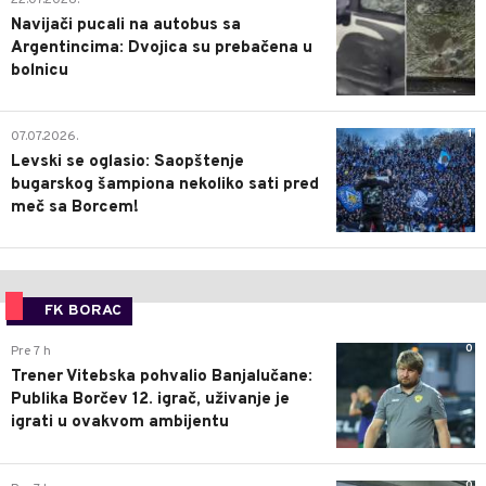
Navijači pucali na autobus sa
Argentincima: Dvojica su prebačena u
bolnicu
1
07.07.2026.
Levski se oglasio: Saopštenje
bugarskog šampiona nekoliko sati pred
meč sa Borcem!
FK BORAC
0
Pre 7 h
Trener Vitebska pohvalio Banjalučane:
Publika Borčev 12. igrač, uživanje je
igrati u ovakvom ambijentu
0