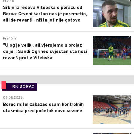
Pre 7 h
Srbin iz redova Vitebska o porazu od
Borca: Crveni karton nas je poremetio,
ali ide revanš - ništa još nije gotovo
0
Pre 16 h
"Ulog je veliki, ali vjerujemo u prolaz
dalje": Sandi Ogrinec svjestan šta nosi
revanš protiv Vitebska
RK BORAC
0
05.08.2026.
Borac m:tel zakazao osam kontrolnih
utakmica pred početak nove sezone