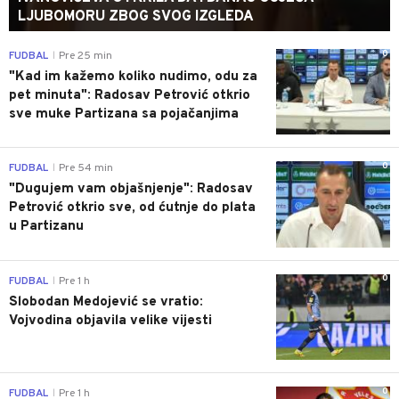
LJUBOMORU ZBOG SVOG IZGLEDA
0
FUDBAL
Pre 25 min
|
"Kad im kažemo koliko nudimo, odu za
pet minuta": Radosav Petrović otkrio
sve muke Partizana sa pojačanjima
0
FUDBAL
Pre 54 min
|
"Dugujem vam objašnjenje": Radosav
Petrović otkrio sve, od ćutnje do plata
u Partizanu
0
FUDBAL
Pre 1 h
|
Slobodan Medojević se vratio:
Vojvodina objavila velike vijesti
0
FUDBAL
Pre 1 h
|