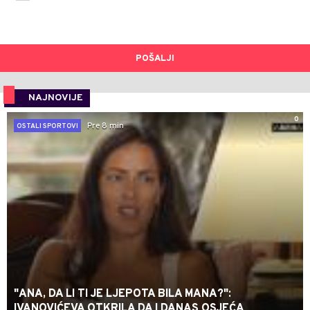
POŠALJI
NAJNOVIJE
0
Pre 8 min
OSTALI SPORTOVI
"ANA, DA LI TI JE LJEPOTA BILA MANA?":
IVANOVIĆEVA OTKRILA DA I DANAS OSJEĆA