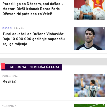
Poredili ga sa Džekom, sad došao u
Mostar: Bivši izdanak Borca Faris
Dževahirić potpisao za Velež
0
FUDBAL
Pre 1 h
|
Turci odustali od Dušana Vlahovića:
Daju 10.000.000 godišnje napadaču
koji ga mijenja
KOLUMNA - NEBOJŠA ŠATARA
0
23.07.2026.
Mesi(ja)
2
15.07.2026.