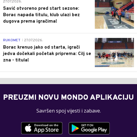
0
27.07.2026.
Savić otvoreno pred start sezone:
Borac napada titulu, klub ulazi bez
dugova prema igračima!
0
RUKOMET
27.07.2026.
|
Borac krenuo jako od starta, igrači
jedva dočekali početak priprema: Cilj se
zna - titula!
PREUZMI NOVU MONDO APLIKACIJU
Savršen spoj vijesti i zabave.