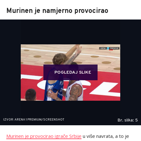
Murinen je namjerno provocirao
POGLEDAJ SLIKE
IZVOR: ARENA 1 PREMIUM/SCREENSHOT
Br. slika: 5
Murinen je provocirao igrače Srbije
u više navrata, a to je