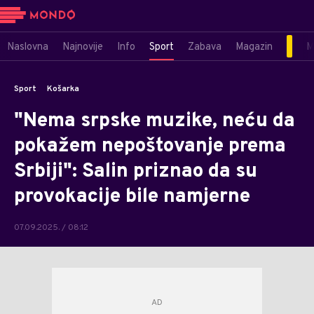
Naslovna
Najnovije
Info
Sport
Zabava
Magazin
M
Sport
Košarka
"Nema srpske muzike, neću da
pokažem nepoštovanje prema
Srbiji": Salin priznao da su
provokacije bile namjerne
07.09.2025. / 08:12