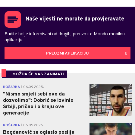
Naše vijesti ne morate da provjeravate
Budite bolje informisani od drugih, preuzmite Mondo mobilnu
aplikaciju
PREUZMI APLIKACIJU
MOŽDA ĆE VAS ZANIMATI
0
KOŠARKA
06.09.2025.
|
"Nismo smjeli sebi ovo da
dozvolimo": Dobrić se izvinio
Srbiji, pričao i o kraju ove
generacije
0
KOŠARKA
06.09.2025.
|
Bogdanović se oglasio poslije