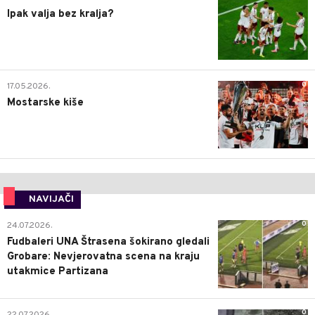
Ipak valja bez kralja?
0
17.05.2026.
Mostarske kiše
NAVIJAČI
0
24.07.2026.
Fudbaleri UNA Štrasena šokirano gledali
Grobare: Nevjerovatna scena na kraju
utakmice Partizana
0
22.07.2026.