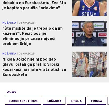
debakla na Eurobasketu: Evo šta
je kapiten poručio "orlovima"
0
KOŠARKA
06.09.2025.
|
"Šta mislite da je trebalo da im
kažem?": Pešić poslije
eliminacije priznao najveći
problem Srbije
1
KOŠARKA
06.09.2025.
|
Nikola Jokić nije ni podigao
glavu, ostali ga pratili: Srpski
košarkaši na mala vrata otišli sa
Eurobasketa
TAGOVI
EUROBASKET 2025
KOŠARKA
SRBIJA
FINSKA