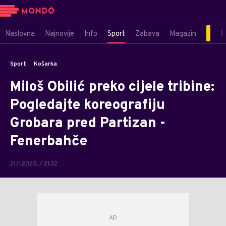
Naslovna
Najnovije
Info
Sport
Zabava
Magazin
M
Sport
Košarka
Miloš Obilić preko cijele tribine:
Pogledajte koreografiju
Grobara pred Partizan -
Fenerbahče
21.11.2025. / 21:32