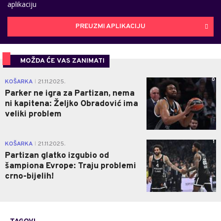
aplikaciju
PREUZMI APLIKACIJU
MOŽDA ĆE VAS ZANIMATI
0
KOŠARKA
21.11.2025.
|
Parker ne igra za Partizan, nema
ni kapitena: Željko Obradović ima
veliki problem
1
KOŠARKA
21.11.2025.
|
Partizan glatko izgubio od
šampiona Evrope: Traju problemi
crno-bijelih!