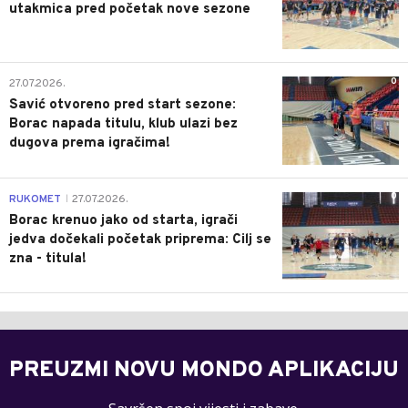
utakmica pred početak nove sezone
0
27.07.2026.
Savić otvoreno pred start sezone:
Borac napada titulu, klub ulazi bez
dugova prema igračima!
0
RUKOMET
27.07.2026.
|
Borac krenuo jako od starta, igrači
jedva dočekali početak priprema: Cilj se
zna - titula!
PREUZMI NOVU MONDO APLIKACIJU