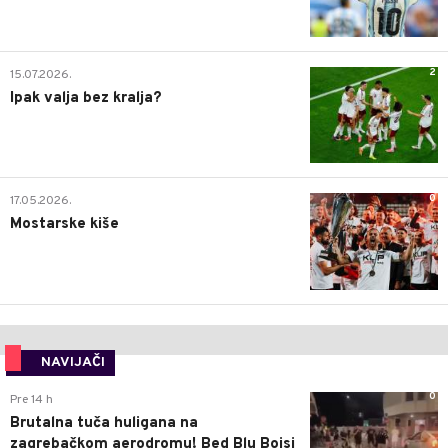
2
15.07.2026.
Ipak valja bez kralja?
0
17.05.2026.
Mostarske kiše
NAVIJAČI
0
Pre 14 h
Brutalna tuča huligana na
zagrebačkom aerodromu! Bed Blu Bojsi