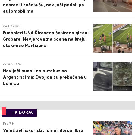
napravili sačekušu, navijači padali po
automobilima
0
24.07.2026.
Fudbaleri UNA Štrasena šokirano gledali
Grobare: Nevjerovatna scena na kraju
utakmice Partizana
0
22.07.2026.
Navijači pucali na autobus sa
Argentincima: Dvojica su prebačena u
bolnicu
FK BORAC
0
Pre 7 h
Velež želi iskoristiti umor Borca, Ibro