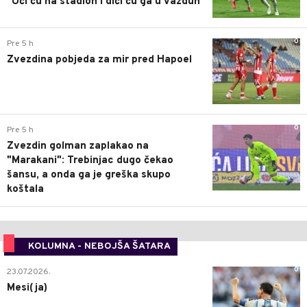
"Ući ću na stadion i dići ću ga u vazduh"
0
Pre 5 h
Zvezdina pobjeda za mir pred Hapoel
0
Pre 5 h
Zvezdin golman zaplakao na
"Marakani": Trebinjac dugo čekao
šansu, a onda ga je greška skupo
koštala
KOLUMNA - NEBOJŠA ŠATARA
0
23.07.2026.
Mesi(ja)