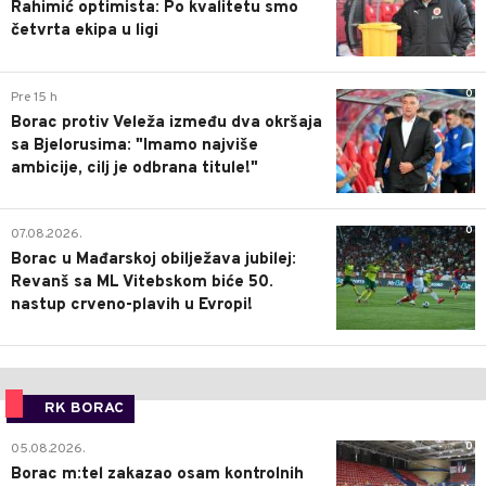
Rahimić optimista: Po kvalitetu smo
četvrta ekipa u ligi
0
Pre 15 h
Borac protiv Veleža između dva okršaja
sa Bjelorusima: "Imamo najviše
ambicije, cilj je odbrana titule!"
0
07.08.2026.
Borac u Mađarskoj obilježava jubilej:
Revanš sa ML Vitebskom biće 50.
nastup crveno-plavih u Evropi!
RK BORAC
0
05.08.2026.
Borac m:tel zakazao osam kontrolnih