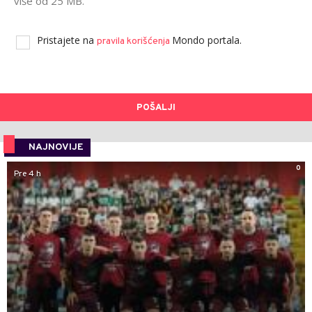
više od 25 MB.
Pristajete na
Mondo portala.
pravila korišćenja
POŠALJI
NAJNOVIJE
0
Pre 4 h