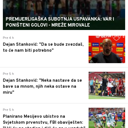
PREMIJERLIGAŠKA SUBOTNJA USPAVANKA: VAR I
PONIŠTENI GOLOVI - MREŽE MIROVALE
0
Pre 4 h
Dejan Stanković: "Da se bude zvezdaš,
to će nam biti potrebno"
0
Pre 5 h
Dejan Stanković: "Neka nastave da se
bave sa mnom, njih neka ostave na
miru"
0
Pre 5 h
Planirano Mesijevo ubistvo na
Svjetskom prvenstvu, FBI obaviješten: