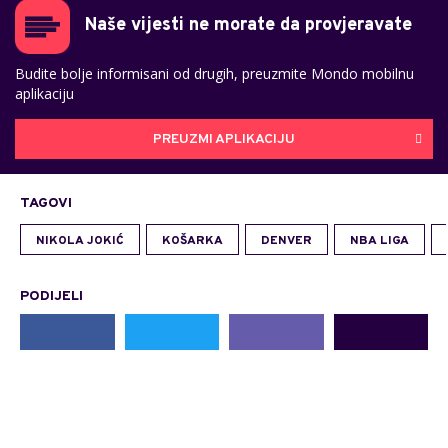
Naše vijesti ne morate da provjeravate
Budite bolje informisani od drugih, preuzmite Mondo mobilnu
aplikaciju
PREUZMI APLIKACIJU
TAGOVI
NIKOLA JOKIĆ
KOŠARKA
DENVER
NBA LIGA
PODIJELI