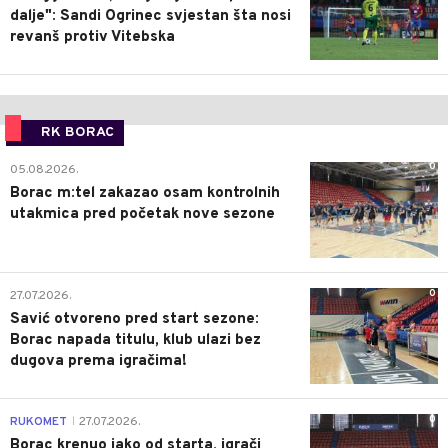
dalje": Sandi Ogrinec svjestan šta nosi
revanš protiv Vitebska
RK BORAC
0
05.08.2026.
Borac m:tel zakazao osam kontrolnih
utakmica pred početak nove sezone
0
27.07.2026.
Savić otvoreno pred start sezone:
Borac napada titulu, klub ulazi bez
dugova prema igračima!
0
RUKOMET
27.07.2026.
|
Borac krenuo jako od starta, igrači