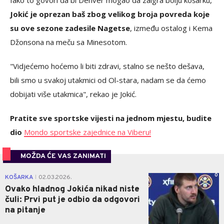
Jokić je oprezan baš zbog velikog broja povreda koje
su ove sezone zadesile Nagetse
, između ostalog i Kema
Džonsona na meču sa Minesotom.
"Vidjećemo hoćemo li biti zdravi, stalno se nešto dešava,
bili smo u svakoj utakmici od Ol-stara, nadam se da ćemo
dobijati više utakmica", rekao je Jokić.
Pratite sve sportske vijesti na jednom mjestu, budite
dio
Mondo sportske zajednice na Viberu!
MOŽDA ĆE VAS ZANIMATI
0
KOŠARKA
02.03.2026.
|
Ovako hladnog Jokića nikad niste
čuli: Prvi put je odbio da odgovori
na pitanje