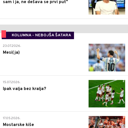
sam i ja, ne dešava se prvi put"
KOLUMNA - NEBOJŠA ŠATARA
0
23.07.2026.
Mesi(ja)
2
15.07.2026.
Ipak valja bez kralja?
0
17.05.2026.
Mostarske kiše