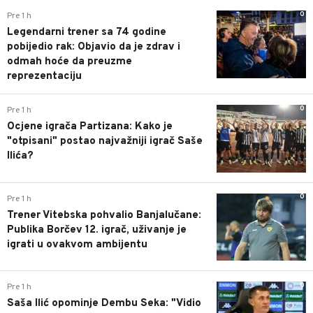
0
Pre 1 h
Legendarni trener sa 74 godine
pobijedio rak: Objavio da je zdrav i
odmah hoće da preuzme
reprezentaciju
0
Pre 1 h
Ocjene igrača Partizana: Kako je
"otpisani" postao najvažniji igrač Saše
Ilića?
0
Pre 1 h
Trener Vitebska pohvalio Banjalučane:
Publika Borčev 12. igrač, uživanje je
igrati u ovakvom ambijentu
0
Pre 1 h
Saša Ilić opominje Dembu Seka: "Vidio