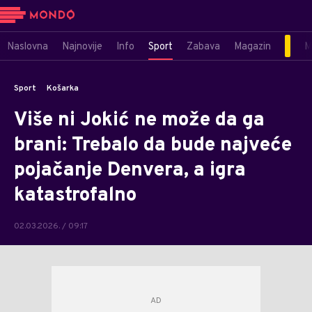
Naslovna
Najnovije
Info
Sport
Zabava
Magazin
M
Sport
Košarka
Više ni Jokić ne može da ga
brani: Trebalo da bude najveće
pojačanje Denvera, a igra
katastrofalno
02.03.2026. / 09:17