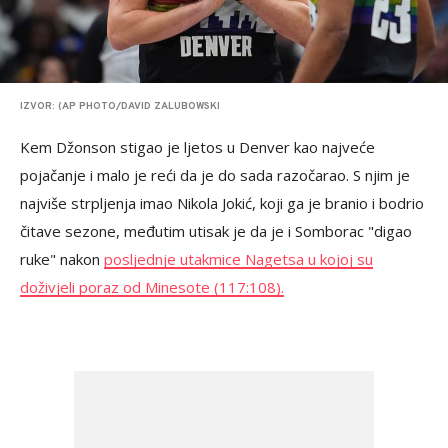
IZVOR: (AP PHOTO/DAVID ZALUBOWSKI
Kem Džonson stigao je ljetos u Denver kao najveće
pojačanje i malo je reći da je do sada razočarao. S njim je
najviše strpljenja imao Nikola Jokić, koji ga je branio i bodrio
čitave sezone, međutim utisak je da je i Somborac "digao
ruke" nakon
posljednje utakmice Nagetsa u kojoj su
doživjeli poraz od Minesote (117:108).