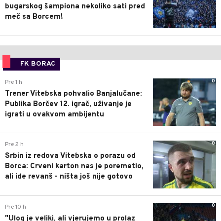
bugarskog šampiona nekoliko sati pred
meč sa Borcem!
FK BORAC
0
Pre 1 h
Trener Vitebska pohvalio Banjalučane:
Publika Borčev 12. igrač, uživanje je
igrati u ovakvom ambijentu
0
Pre 2 h
Srbin iz redova Vitebska o porazu od
Borca: Crveni karton nas je poremetio,
ali ide revanš - ništa još nije gotovo
0
Pre 10 h
"Ulog je veliki, ali vjerujemo u prolaz