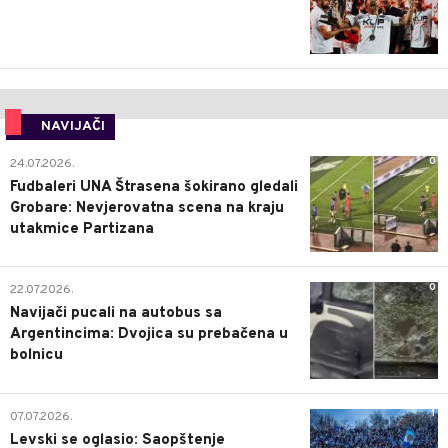
NAVIJAČI
0
24.07.2026.
Fudbaleri UNA Štrasena šokirano gledali
Grobare: Nevjerovatna scena na kraju
utakmice Partizana
0
22.07.2026.
Navijači pucali na autobus sa
Argentincima: Dvojica su prebačena u
bolnicu
1
07.07.2026.
Levski se oglasio: Saopštenje