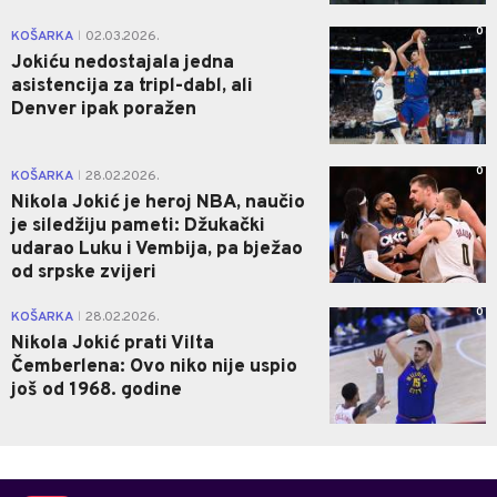
0
KOŠARKA
02.03.2026.
|
Jokiću nedostajala jedna
asistencija za tripl-dabl, ali
Denver ipak poražen
0
KOŠARKA
28.02.2026.
|
Nikola Jokić je heroj NBA, naučio
je siledžiju pameti: Džukački
udarao Luku i Vembija, pa bježao
od srpske zvijeri
0
KOŠARKA
28.02.2026.
|
Nikola Jokić prati Vilta
Čemberlena: Ovo niko nije uspio
još od 1968. godine