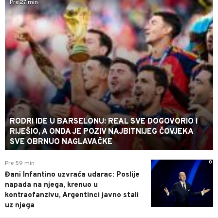
Pre 27 min
RODRI IDE U BARSELONU: REAL SVE DOGOVORIO I
RIJEŠIO, A ONDA JE POZIV NAJBITNIJEG ČOVJEKA
SVE OBRNUO NAGLAVAČKE
0
Pre 59 min
Đani Infantino uzvraća udarac: Poslije
napada na njega, krenuo u
kontraofanzivu, Argentinci javno stali
uz njega