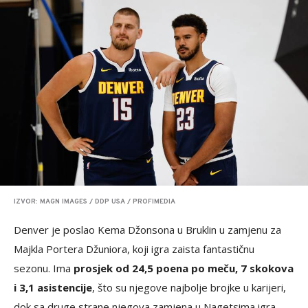
IZVOR: MAGN IMAGES / DDP USA / PROFIMEDIA
Denver je poslao Kema Džonsona u Bruklin u zamjenu za
Majkla Portera Džuniora, koji igra zaista fantastičnu
sezonu. Ima
prosjek od 24,5 poena po meču, 7 skokova
i 3,1 asistencije
, što su njegove najbolje brojke u karijeri,
dok sa druge strane njegova zamjena u Nagetsima igra