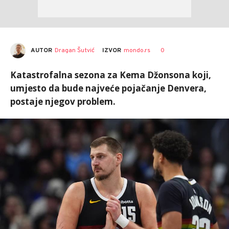
AUTOR
Dragan Šutvić
0
IZVOR
mondo.rs
Katastrofalna sezona za Kema Džonsona koji,
umjesto da bude najveće pojačanje Denvera,
postaje njegov problem.