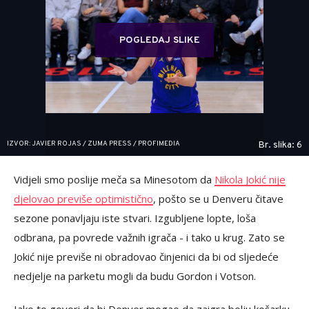
POGLEDAJ SLIKE
IZVOR: JAVIER ROJAS / ZUMA PRESS / PROFIMEDIA
Br. slika: 6
Vidjeli smo poslije meča sa Minesotom da
Nikola Jokić nije
djelovao previše optimistično
, pošto se u Denveru čitave
sezone ponavljaju iste stvari. Izgubljene lopte, loša
odbrana, pa povrede važnih igrača - i tako u krug. Zato se
Jokić nije previše ni obradovao činjenici da bi od sljedeće
nedjelje na parketu mogli da budu Gordon i Votson.
Iako to govori da bi Denver mogao da zaigra bolju košarku,