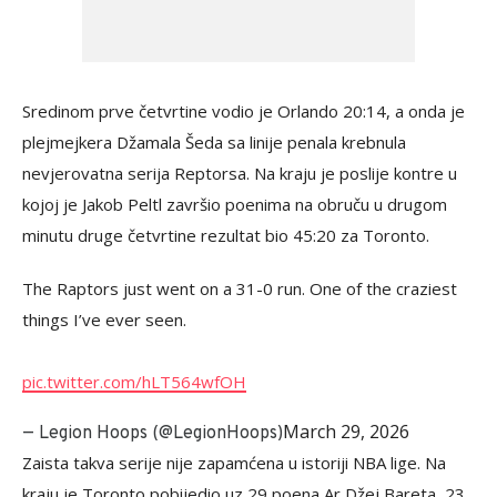
Sredinom prve četvrtine vodio je Orlando 20:14, a onda je
plejmejkera Džamala Šeda sa linije penala krebnula
nevjerovatna serija Reptorsa. Na kraju je poslije kontre u
kojoj je Jakob Peltl završio poenima na obruču u drugom
minutu druge četvrtine rezultat bio 45:20 za Toronto.
The Raptors just went on a 31-0 run. One of the craziest
things I’ve ever seen.
pic.twitter.com/hLT564wfOH
March 29, 2026
— Legion Hoops (@LegionHoops)
Zaista takva serije nije zapamćena u istoriji NBA lige. Na
kraju je Toronto pobijedio uz 29 poena Ar Džej Bareta, 23