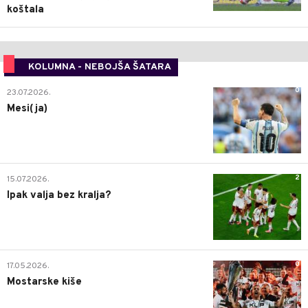
koštala
KOLUMNA - NEBOJŠA ŠATARA
0
23.07.2026.
Mesi(ja)
2
15.07.2026.
Ipak valja bez kralja?
0
17.05.2026.
Mostarske kiše