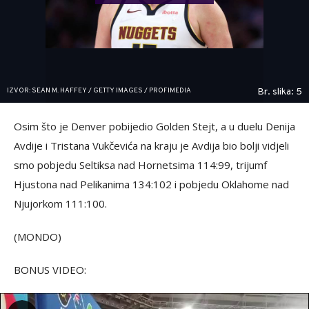
IZVOR: SEAN M. HAFFEY / GETTY IMAGES / PROFIMEDIA
Br. slika: 5
Osim što je Denver pobijedio Golden Stejt, a u duelu Denija
Avdije i Tristana Vukčevića na kraju je Avdija bio bolji vidjeli
smo pobjedu Seltiksa nad Hornetsima 114:99, trijumf
Hjustona nad Pelikanima 134:102 i pobjedu Oklahome nad
Njujorkom 111:100.
(MONDO)
BONUS VIDEO: