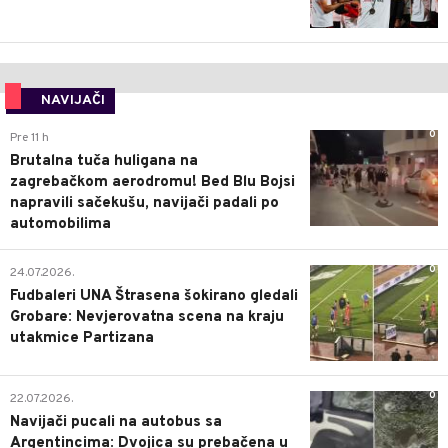
NAVIJAČI
0
Pre 11 h
Brutalna tuča huligana na
zagrebačkom aerodromu! Bed Blu Bojsi
napravili sačekušu, navijači padali po
automobilima
0
24.07.2026.
Fudbaleri UNA Štrasena šokirano gledali
Grobare: Nevjerovatna scena na kraju
utakmice Partizana
0
22.07.2026.
Navijači pucali na autobus sa
Argentincima: Dvojica su prebačena u