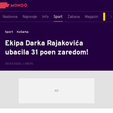
Naslovna
Najnovije
Info
Sport
Zabava
Magazin
M
Sport
Košarka
Ekipa Darka Rajakovića
ubacila 31 poen zaredom!
30.03.2026. / 08:35