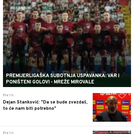
PREMIJERLIGAŠKA SUBOTNJA USPAVANKA: VAR I
PONIŠTENI GOLOVI - MREŽE MIROVALE
0
Pre 1 h
Dejan Stanković: "Da se bude zvezdaš,
to će nam biti potrebno"
0
Pre 1 h