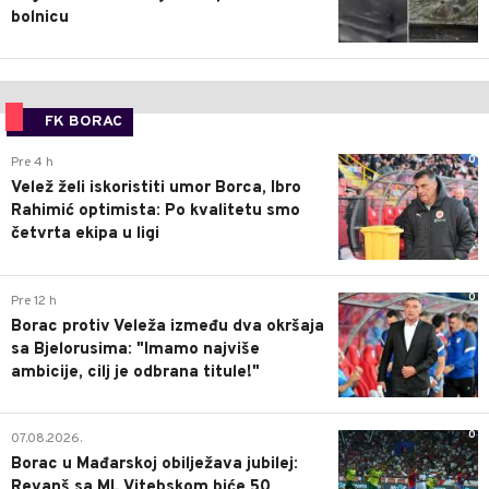
bolnicu
FK BORAC
0
Pre 4 h
Velež želi iskoristiti umor Borca, Ibro
Rahimić optimista: Po kvalitetu smo
četvrta ekipa u ligi
0
Pre 12 h
Borac protiv Veleža između dva okršaja
sa Bjelorusima: "Imamo najviše
ambicije, cilj je odbrana titule!"
0
07.08.2026.
Borac u Mađarskoj obilježava jubilej:
Revanš sa ML Vitebskom biće 50.