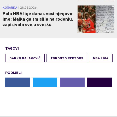
0
KOŠARKA
28.03.2026.
|
Pola NBA lige danas nosi njegovo
ime: Majka ga smislila na rođenju,
zapisivala sve u svesku
TAGOVI
DARKO RAJAKOVIĆ
TORONTO REPTORS
NBA LIGA
PODIJELI