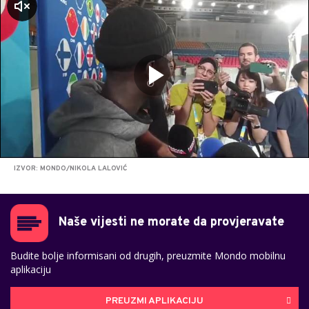
zvuk
IZVOR: MONDO/NIKOLA LALOVIĆ
Naše vijesti ne morate da provjeravate
Budite bolje informisani od drugih, preuzmite Mondo mobilnu
aplikaciju
PREUZMI APLIKACIJU