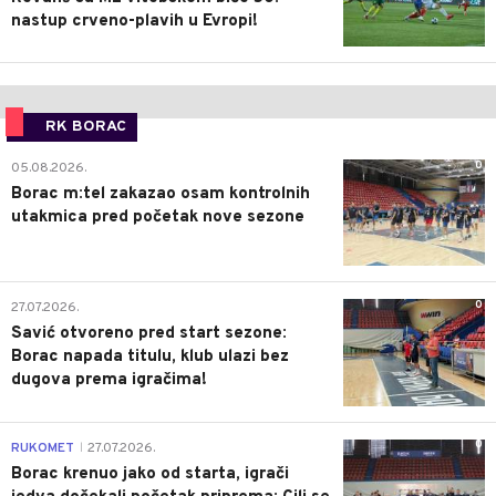
nastup crveno-plavih u Evropi!
RK BORAC
0
05.08.2026.
Borac m:tel zakazao osam kontrolnih
utakmica pred početak nove sezone
0
27.07.2026.
Savić otvoreno pred start sezone:
Borac napada titulu, klub ulazi bez
dugova prema igračima!
0
RUKOMET
27.07.2026.
|
Borac krenuo jako od starta, igrači