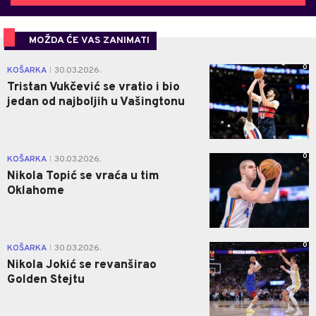
MOŽDA ĆE VAS ZANIMATI
0
KOŠARKA
30.03.2026.
|
Tristan Vukčević se vratio i bio
jedan od najboljih u Vašingtonu
0
KOŠARKA
30.03.2026.
|
Nikola Topić se vraća u tim
Oklahome
0
KOŠARKA
30.03.2026.
|
Nikola Jokić se revanširao
Golden Stejtu