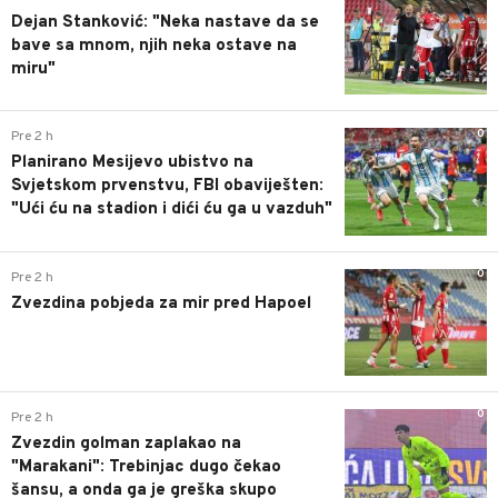
Dejan Stanković: "Neka nastave da se
bave sa mnom, njih neka ostave na
miru"
0
Pre 2 h
Planirano Mesijevo ubistvo na
Svjetskom prvenstvu, FBI obaviješten:
"Ući ću na stadion i dići ću ga u vazduh"
0
Pre 2 h
Zvezdina pobjeda za mir pred Hapoel
0
Pre 2 h
Zvezdin golman zaplakao na
"Marakani": Trebinjac dugo čekao
šansu, a onda ga je greška skupo