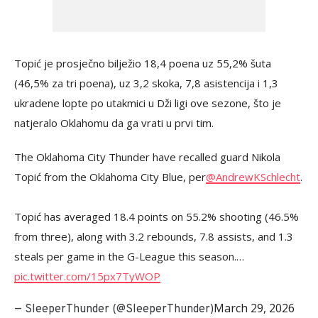
Topić je prosječno bilježio 18,4 poena uz 55,2% šuta
(46,5% za tri poena), uz 3,2 skoka, 7,8 asistencija i 1,3
ukradene lopte po utakmici u Dži ligi ove sezone, što je
natjeralo Oklahomu da ga vrati u prvi tim.
The Oklahoma City Thunder have recalled guard Nikola
Topić from the Oklahoma City Blue, per
@AndrewKSchlecht
.
Topić has averaged 18.4 points on 55.2% shooting (46.5%
from three), along with 3.2 rebounds, 7.8 assists, and 1.3
steals per game in the G-League this season.…
pic.twitter.com/15px7TyWOP
March 29, 2026
— SleeperThunder (@SleeperThunder)