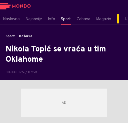
Naslovna
Najnovije
Info
Sport
Zabava
Magazin
M
Sport
Košarka
Nikola Topić se vraća u tim
Oklahome
30.03.2026. / 07:58