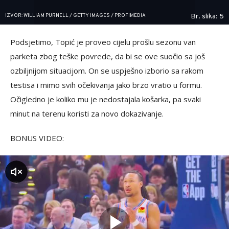
IZVOR: WILLIAM PURNELL / GETTY IMAGES / PROFIMEDIA
Br. slika: 5
Podsjetimo, Topić je proveo cijelu prošlu sezonu van
parketa zbog teške povrede, da bi se ove suočio sa još
ozbiljnijom situacijom. On se uspješno izborio sa rakom
testisa i mimo svih očekivanja jako brzo vratio u formu.
Očigledno je koliko mu je nedostajala košarka, pa svaki
minut na terenu koristi za novo dokazivanje.
BONUS VIDEO:
zvuk