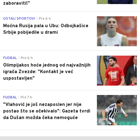
zaboraviti!"
0
OSTALI SPORTOVI
Pre 6 h
|
Moćna Rusija pala u Ubu: Odbojkašice
Srbije pobijedile u drami
0
FUDBAL
Pre 6 h
|
Olimpijakos hoće jednog od najvažnijih
igrača Zvezde: "Kontakt je već
uspostavljen"
0
FUDBAL
Pre 7 h
|
"Vlahović je još nezaposlen jer nije
postao što se očekivalo": Gazeta tvrdi
da Dušan možda čeka nemoguće