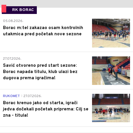
RK BORAC
0
05.08.2026.
Borac m:tel zakazao osam kontrolnih
utakmica pred početak nove sezone
0
27.07.2026.
Savić otvoreno pred start sezone:
Borac napada titulu, klub ulazi bez
dugova prema igračima!
0
RUKOMET
27.07.2026.
|
Borac krenuo jako od starta, igrači
jedva dočekali početak priprema: Cilj se
zna - titula!