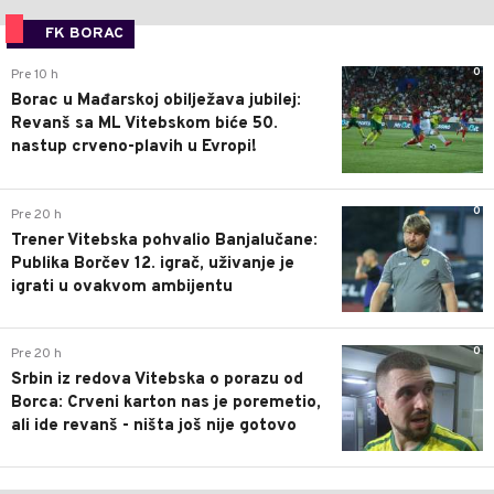
FK BORAC
0
Pre 10 h
Borac u Mađarskoj obilježava jubilej:
Revanš sa ML Vitebskom biće 50.
nastup crveno-plavih u Evropi!
0
Pre 20 h
Trener Vitebska pohvalio Banjalučane:
Publika Borčev 12. igrač, uživanje je
igrati u ovakvom ambijentu
0
Pre 20 h
Srbin iz redova Vitebska o porazu od
Borca: Crveni karton nas je poremetio,
ali ide revanš - ništa još nije gotovo