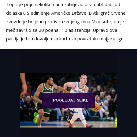
Topić je prije nekoliko dana zabilježio prvi dabl-dabl od
dolaska u Sjedinjenje Američke Države. Bivši igrač Crvene
zvezde je briljirao protiv razvojnog tima Minesote, pa je
meč završio sa 20 poena i 10 asistencija. Upravo ova
partija je bila dovoljna za kartu za povratak u najjaču ligu.
POGLEDAJ SLIKE