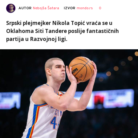
AUTOR
Nebojša Šatara
0
IZVOR
mondo.rs
Srpski plejmejker Nikola Topić vraća se u
Oklahoma Siti Tandere poslije fantastičnih
partija u Razvojnoj ligi.