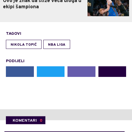
Ovo je znak da stiže veća uloga u
ekipi šampiona
TAGOVI
NIKOLA TOPIĆ
NBA LIGA
PODIJELI
KOMENTARI
0