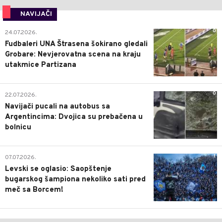
NAVIJAČI
0
24.07.2026.
Fudbaleri UNA Štrasena šokirano gledali
Grobare: Nevjerovatna scena na kraju
utakmice Partizana
0
22.07.2026.
Navijači pucali na autobus sa
Argentincima: Dvojica su prebačena u
bolnicu
1
07.07.2026.
Levski se oglasio: Saopštenje
bugarskog šampiona nekoliko sati pred
meč sa Borcem!