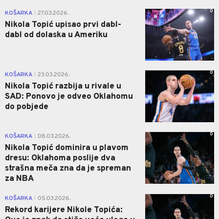
0
KOŠARKA
27.03.2026.
|
Nikola Topić upisao prvi dabl-
dabl od dolaska u Ameriku
0
KOŠARKA
23.03.2026.
|
Nikola Topić razbija u rivale u
SAD: Ponovo je odveo Oklahomu
do pobjede
0
KOŠARKA
08.03.2026.
|
Nikola Topić dominira u plavom
dresu: Oklahoma poslije dva
strašna meča zna da je spreman
za NBA
0
KOŠARKA
05.03.2026.
|
Rekord karijere Nikole Topića: