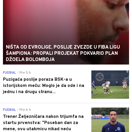
NIŠTA OD EVROLIGE, POSLIJE ZVEZDE U FIBA LIGU
ŠAMPIONA: PROPALI PROJEKAT POKVARIO PLAN
DŽOELA BOLOMBOJA
0
FUDBAL
Pre 5 h
|
Puzigaća poslije poraza BSK-a u
istorijskom meču: Moglo je da ode i na
jednu i na drugu stranu...
0
FUDBAL
Pre 6 h
|
Trener Željezničara nakon trijumfa na
startu prvenstva: "Poseban dan za
mene, ovu utakmicu nikad neću