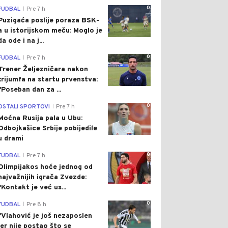
0
FUDBAL
Pre 7 h
|
Puzigaća poslije poraza BSK-
a u istorijskom meču: Moglo je
da ode i na j...
0
FUDBAL
Pre 7 h
|
Trener Željezničara nakon
trijumfa na startu prvenstva:
"Poseban dan za ...
0
OSTALI SPORTOVI
Pre 7 h
|
Moćna Rusija pala u Ubu:
Odbojkašice Srbije pobijedile
u drami
0
FUDBAL
Pre 7 h
|
Olimpijakos hoće jednog od
najvažnijih igrača Zvezde:
"Kontakt je već us...
0
FUDBAL
Pre 8 h
|
"Vlahović je još nezaposlen
jer nije postao što se