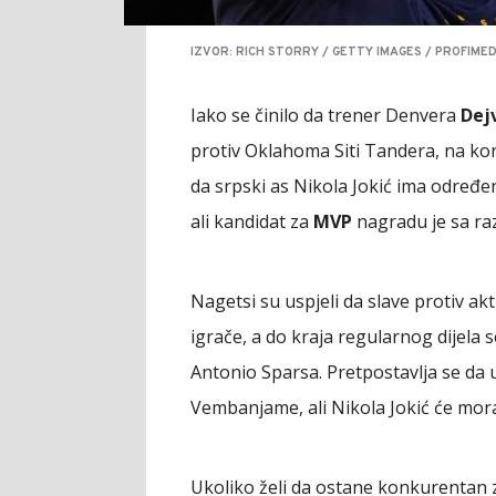
IZVOR: RICH STORRY / GETTY IMAGES / PROFIMED
Iako se činilo da trener Denvera
Dej
protiv Oklahoma Siti Tandera, na konf
da srpski as Nikola Jokić ima određe
ali kandidat za
MVP
nagradu je sa r
Nagetsi su uspjeli da slave protiv 
igrače, a do kraja regularnog dijela 
Antonio Sparsa. Pretpostavlja se da u
Vembanjame, ali Nikola Jokić će mora
Ukoliko želi da ostane konkurentan z