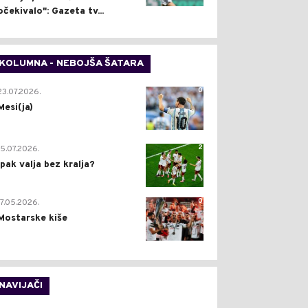
očekivalo": Gazeta tv...
KOLUMNA - NEBOJŠA ŠATARA
0
23.07.2026.
Mesi(ja)
2
15.07.2026.
Ipak valja bez kralja?
0
17.05.2026.
Mostarske kiše
NAVIJAČI