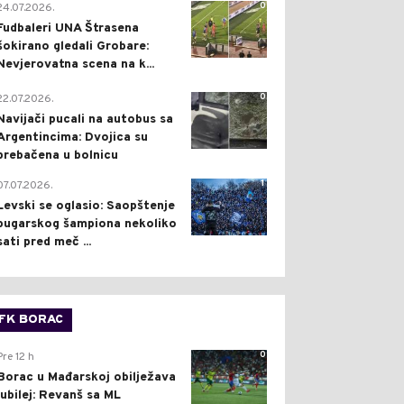
0
24.07.2026.
Fudbaleri UNA Štrasena
šokirano gledali Grobare:
Nevjerovatna scena na k...
0
22.07.2026.
Navijači pucali na autobus sa
Argentincima: Dvojica su
prebačena u bolnicu
1
07.07.2026.
Levski se oglasio: Saopštenje
bugarskog šampiona nekoliko
sati pred meč ...
FK BORAC
0
Pre 12 h
Borac u Mađarskoj obilježava
jubilej: Revanš sa ML