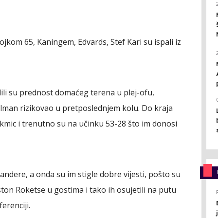
 brojkom 65, Kaningem, Edvards, Stef Kari su ispali iz
li su prednost domaćeg terena u plej-ofu,
elman rizikovao u pretposlednjem kolu. Do kraja
akmic i trenutno su na učinku 53-28 što im donosi
andere, a onda su im stigle dobre vijesti, pošto su
ton Roketse u gostima i tako ih osujetili na putu
erenciji.