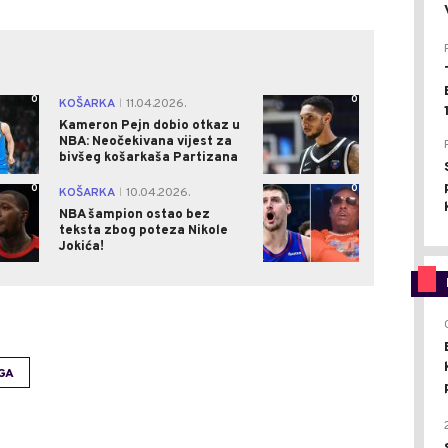
0
0
KOŠARKA
11.04.2026.
|
Kameron Pejn dobio otkaz u
NBA: Neočekivana vijest za
bivšeg košarkaša Partizana
0
0
KOŠARKA
10.04.2026.
|
NBA šampion ostao bez
teksta zbog poteza Nikole
Jokića!
GA