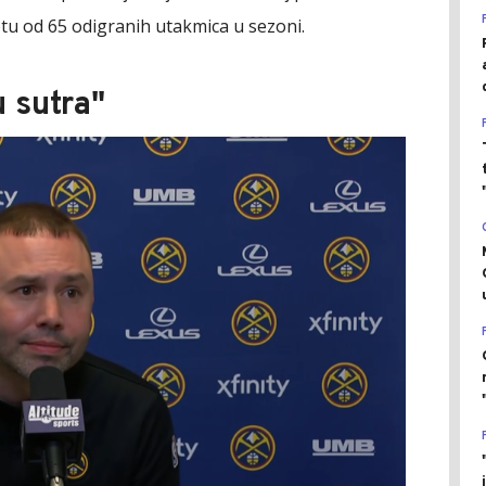
tu od 65 odigranih utakmica u sezoni.
 sutra"