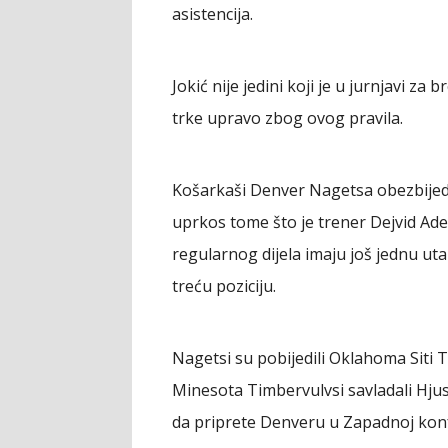
asistencija.
Jokić nije jedini koji je u jurnjavi za
trke upravo zbog ovog pravila.
Košarkaši Denver Nagetsa obezbijedi
uprkos tome što je trener Dejvid Ad
regularnog dijela imaju još jednu ut
treću poziciju.
Nagetsi su pobijedili Oklahoma Siti T
Minesota Timbervulvsi savladali Hjus
da priprete Denveru u Zapadnoj konf