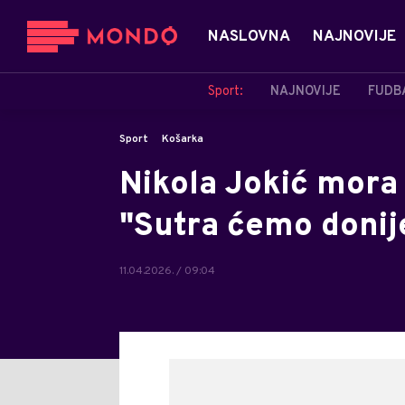
NASLOVNA
NAJNOVIJE
Sport:
NAJNOVIJE
FUDB
Sport
Košarka
Nikola Jokić mora
"Sutra ćemo donij
11.04.2026. / 09:04