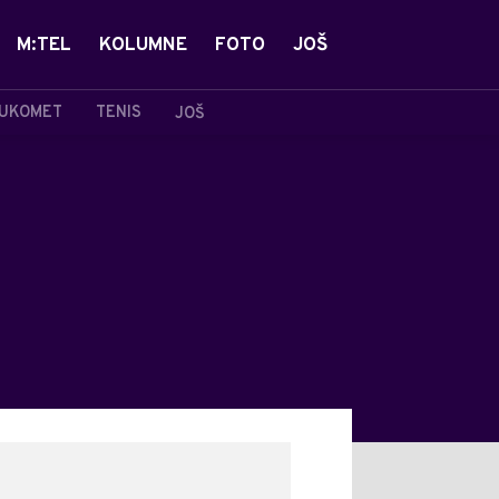
M:TEL
KOLUMNE
FOTO
JOŠ
UKOMET
TENIS
JOŠ