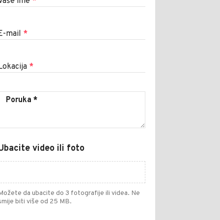
Vaše ime
*
E-mail
*
Lokacija
*
Ubacite video ili foto
Možete da ubacite do 3 fotografije ili videa. Ne
smije biti više od 25 MB.