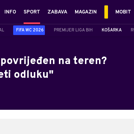
INFO
SPORT
ZABAVA
MAGAZIN
MOBIT
AL
FIFA WC 2026
PREMIJER LIGA BIH
KOŠARKA
R
 povrijeđen na teren?
eti odluku"