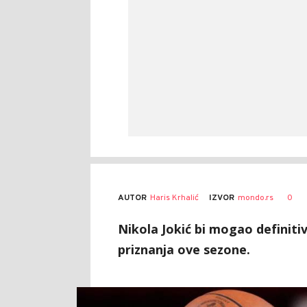
AUTOR
Haris Krhalić
0
IZVOR
mondo.rs
Nikola Jokić bi mogao definitiv
priznanja ove sezone.