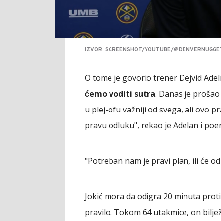
IZVOR: SCREENSHOT/YOUTUBE/@DENVERNUGGE
O tome je govorio trener Dejvid Adel
ćemo voditi sutra
. Danas je prošao
u plej-ofu važniji od svega, ali ovo
pravu odluku", rekao je Adelan i poen
"Potreban nam je pravi plan, ili će od
Jokić mora da odigra 20 minuta prot
pravilo. Tokom 64 utakmice, on biljež