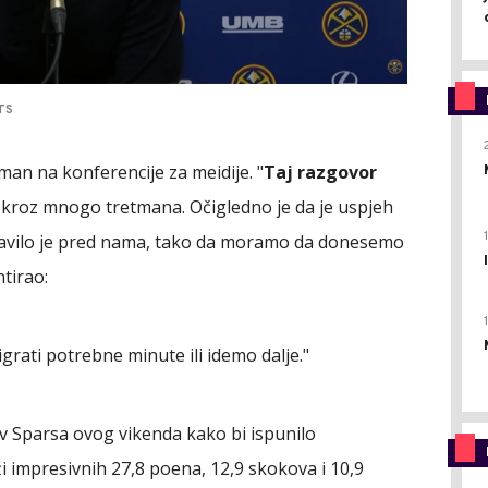
TS
man na konferencije za meidije. "
Taj razgovor
 kroz mnogo tretmana. Očigledno je da je uspjeh
 pravilo je pred nama, tako da moramo da donesemo
tirao:
igrati potrebne minute ili idemo dalje."
iv Sparsa ovog vikenda kako bi ispunilo
i impresivnih 27,8 poena, 12,9 skokova i 10,9