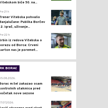
Vitebskom biće 50. na...
0
Pre 21 h
Trener Vitebska pohvalio
Banjalučane: Publika Borčev
12. igrač, uživanje...
0
Pre 22 h
Srbin iz redova Vitebska o
porazu od Borca: Crveni
karton nas je poremet...
RK BORAC
0
05.08.2026.
Borac m:tel zakazao osam
kontrolnih utakmica pred
početak nove sezone
0
27.07.2026.