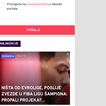
Pristajete na
pravila korišćenja
Mondo
portala.
POŠALJI
NAJNOVIJE
0
Pre 7 h
KOŠARKA
NIŠTA OD EVROLIGE, POSLIJE
ZVEZDE U FIBA LIGU ŠAMPIONA:
PROPALI PROJEKAT...