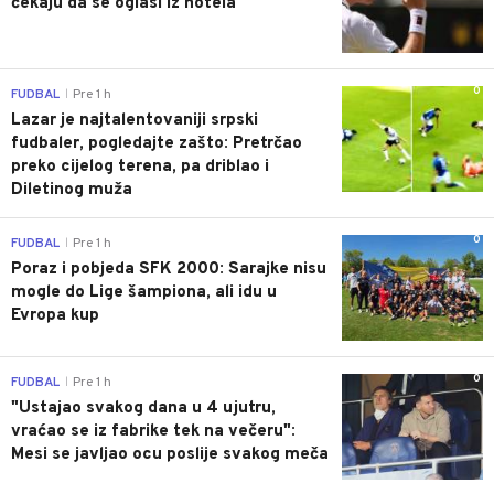
čekaju da se oglasi iz hotela
0
FUDBAL
Pre 1 h
|
Lazar je najtalentovaniji srpski
fudbaler, pogledajte zašto: Pretrčao
preko cijelog terena, pa driblao i
Diletinog muža
0
FUDBAL
Pre 1 h
|
Poraz i pobjeda SFK 2000: Sarajke nisu
mogle do Lige šampiona, ali idu u
Evropa kup
0
FUDBAL
Pre 1 h
|
"Ustajao svakog dana u 4 ujutru,
vraćao se iz fabrike tek na večeru":
Mesi se javljao ocu poslije svakog meča