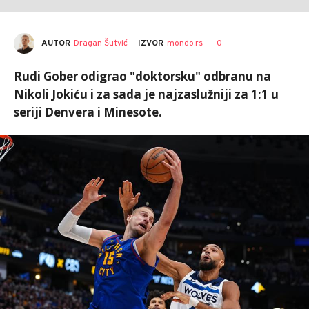
AUTOR
Dragan Šutvić
0
IZVOR
mondo.rs
Rudi Gober odigrao "doktorsku" odbranu na
Nikoli Jokiću i za sada je najzaslužniji za 1:1 u
seriji Denvera i Minesote.