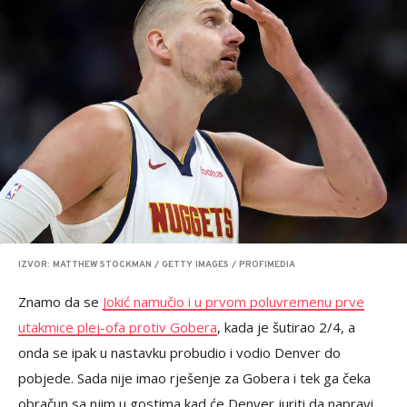
IZVOR: MATTHEW STOCKMAN / GETTY IMAGES / PROFIMEDIA
Znamo da se
Jokić namučio i u prvom poluvremenu prve
utakmice plej-ofa protiv Gobera
, kada je šutirao 2/4, a
onda se ipak u nastavku probudio i vodio Denver do
pobjede. Sada nije imao rješenje za Gobera i tek ga čeka
obračun sa njim u gostima kad će Denver juriti da napravi