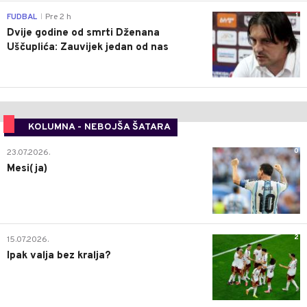
1
FUDBAL
Pre 2 h
|
Dvije godine od smrti Dženana
Uščuplića: Zauvijek jedan od nas
KOLUMNA - NEBOJŠA ŠATARA
0
23.07.2026.
Mesi(ja)
2
15.07.2026.
Ipak valja bez kralja?