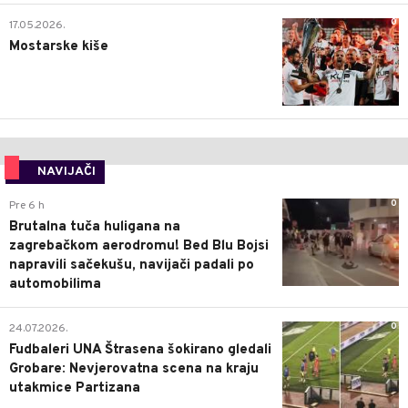
0
17.05.2026.
Mostarske kiše
NAVIJAČI
0
Pre 6 h
Brutalna tuča huligana na
zagrebačkom aerodromu! Bed Blu Bojsi
napravili sačekušu, navijači padali po
automobilima
0
24.07.2026.
Fudbaleri UNA Štrasena šokirano gledali
Grobare: Nevjerovatna scena na kraju
utakmice Partizana