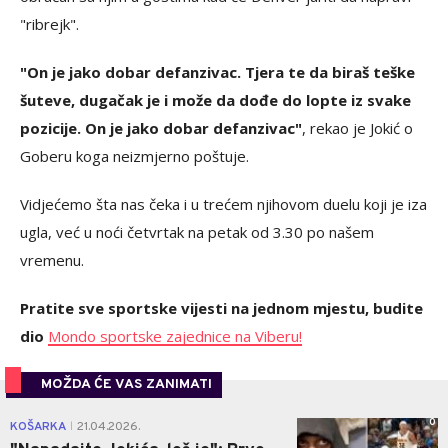
"ribrejk".
"On je jako dobar defanzivac. Tjera te da biraš teške
šuteve, dugačak je i može da dođe do lopte iz svake
pozicije. On je jako dobar defanzivac"
, rekao je Jokić o
Goberu koga neizmjerno poštuje.
Vidjećemo šta nas čeka i u trećem njihovom duelu koji je iza
ugla, već u noći četvrtak na petak od 3.30 po našem
vremenu.
Pratite sve sportske vijesti na jednom mjestu, budite
dio
Mondo sportske zajednice na Viberu!
MOŽDA ĆE VAS ZANIMATI
0
KOŠARKA
21.04.2026.
|