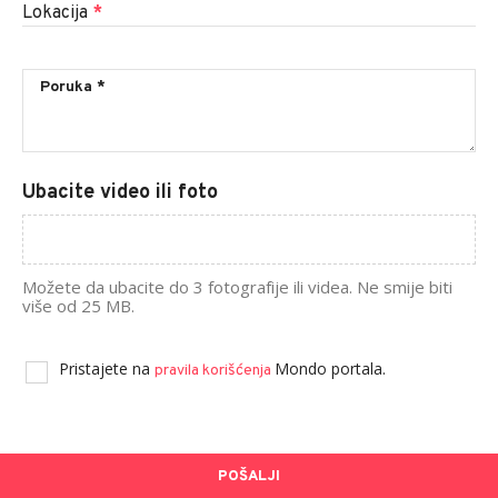
Lokacija
*
Ubacite video ili foto
Možete da ubacite do 3 fotografije ili videa. Ne smije biti
više od 25 MB.
Pristajete na
Mondo portala.
pravila korišćenja
POŠALJI