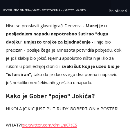
IZVOR: PROFIMEDIA/MATTHEW STOCKMAN / GETTY IMAGES
Br. slika: 6
Nisu se proslavili glavni igrači Denvera -
Marej je u
posljednjem napadu nepotrebno šutirao "dugu
dvojku" umjesto trojke za izjednačenje
- i nije bio
precizan - poslije čega je Minesota potvrdila pobjedu, dok
je još slabiji bio Jokić. Njemu apsolutno ništa nije išlo za
rukom u posljednjoj dionici i
svaki šut koji je uzeo bio je
"isforsiran"
, tako da je dao svega dva poena i napravio
još nekoliko neočekivanih grešaka u napadu.
Kako je Gober "pojeo" Jokića?
NIKOLA JOKIC JUST PUT RUDY GOBERT ON A POSTER!
WHAT?!
pic.twitter.com/dmiLnK7tES