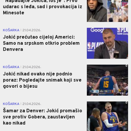
"Napadajte Jokića, loš je": Prvo
udarac s leđa, sad i provokacija iz
Minesote
0
KOŠARKA
21.04.2026.
|
Jokić prećutao cijeloj Americi:
Samo na srpskom otkrio problem
Denvera
0
KOŠARKA
21.04.2026.
|
Jokić nikad ovako nije podnio
poraz: Pogledajte snimak koji sve
govori o bijesu
0
KOŠARKA
21.04.2026.
|
Šamar za Denver: Jokić promašio
sve protiv Gobera, zaustavljen
kao nikad