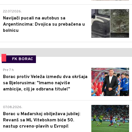
0
22.07.2026.
Navijači pucali na autobus sa
Argentincima: Dvojica su prebačena u
bolnicu
FK BORAC
0
Pre 7 h
Borac protiv Veleža između dva okršaja
sa Bjelorusima: "Imamo najviše
ambicije, cilj je odbrana titule!"
0
07.08.2026.
Borac u Mađarskoj obilježava jubilej:
Revanš sa ML Vitebskom biće 50.
nastup crveno-plavih u Evropi!