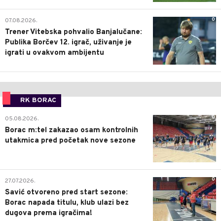
0
07.08.2026.
Trener Vitebska pohvalio Banjalučane:
Publika Borčev 12. igrač, uživanje je
igrati u ovakvom ambijentu
RK BORAC
0
05.08.2026.
Borac m:tel zakazao osam kontrolnih
utakmica pred početak nove sezone
0
27.07.2026.
Savić otvoreno pred start sezone:
Borac napada titulu, klub ulazi bez
dugova prema igračima!