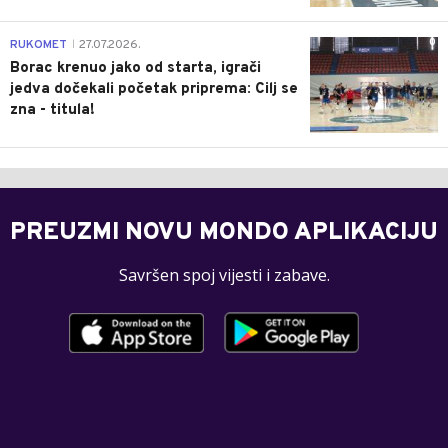
0
RUKOMET
27.07.2026.
|
Borac krenuo jako od starta, igrači
jedva dočekali početak priprema: Cilj se
zna - titula!
PREUZMI NOVU MONDO APLIKACIJU
Savršen spoj vijesti i zabave.