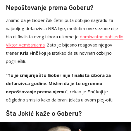
Nepoštovanje prema Goberu?
Znamo da je Gober čak četiri puta dobijao nagradu za
najboljeg defanzivca NBA lige, međutim ove sezone nije
bio ni finalista ovog izbora u kome je
dominantno pobijedio
Viktor Vembanjama
. Zato je bijesno reagovao njegov
trener
Kris Finč
koji je istakao da su novinari ozbiljno
pogriješili.
"
To je smijurija što Gober nije finalista izbora za
defanzivca godine. Mislim da je to ogromno
nepoštovanje prema njemu
", rekao je Finč koji je
očigledno smislio kako da brani Jokića u ovom plej-ofu.
Šta Jokić kaže o Goberu?