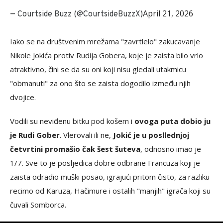
April 21, 2026
— Courtside Buzz (@CourtsideBuzzX)
Iako se na društvenim mrežama "zavrtlelo" zakucavanje
Nikole Jokića protiv Rudija Gobera, koje je zaista bilo vrlo
atraktivno, čini se da su oni koji nisu gledali utakmicu
"obmanuti" za ono što se zaista dogodilo između njih
dvojice.
Vodili su neviđenu bitku pod košem i
ovoga puta dobio ju
je Rudi Gober
. Vlerovali ili ne,
Jokić je u posllednjoj
četvrtini promašio čak šest šuteva
, odnosno imao je
1/7. Sve to je posljedica dobre odbrane Francuza koji je
zaista odradio muški posao, igrajući pritom čisto, za razliku
recimo od Karuza, Hačimure i ostalih "manjih" igrača koji su
čuvali Somborca.