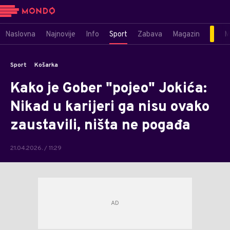
Naslovna
Najnovije
Info
Sport
Zabava
Magazin
M
Sport
Košarka
Kako je Gober "pojeo" Jokića:
Nikad u karijeri ga nisu ovako
zaustavili, ništa ne pogađa
21.04.2026. / 11:29