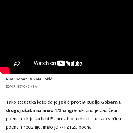
Rudi Gober i Nikola Jokić
IZVOR: BEYOND NBA
Tako statistika kaže da je
Jokić protiv Rudija Gobera u
drugoj utakmici imao 1/8 iz igre
, ukupno je dao četiri
poena, dok je kada bi Francuz bio na klupi - upisao većinu
poena. Preciznije, imao je 7/12 i 20 poena.