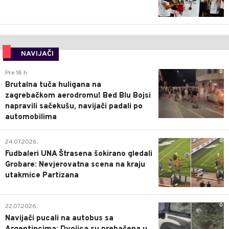
NAVIJAČI
0
Pre 18 h
Brutalna tuča huligana na
zagrebačkom aerodromu! Bed Blu Bojsi
napravili sačekušu, navijači padali po
automobilima
0
24.07.2026.
Fudbaleri UNA Štrasena šokirano gledali
Grobare: Nevjerovatna scena na kraju
utakmice Partizana
0
22.07.2026.
Navijači pucali na autobus sa