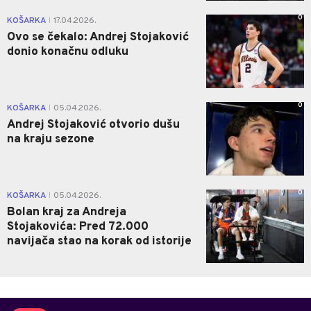
0
KOŠARKA
17.04.2026.
|
Ovo se čekalo: Andrej Stojaković
donio konačnu odluku
0
KOŠARKA
05.04.2026.
|
Andrej Stojaković otvorio dušu
na kraju sezone
0
KOŠARKA
05.04.2026.
|
Bolan kraj za Andreja
Stojakovića: Pred 72.000
navijača stao na korak od istorije