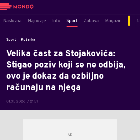
Naslovna
Najnovije
Info
Sport
Zabava
Magazin
M
Sport
Košarka
Velika čast za Stojakovića:
Stigao poziv koji se ne odbija,
ovo je dokaz da ozbiljno
računaju na njega
01.05.2026. / 21:51