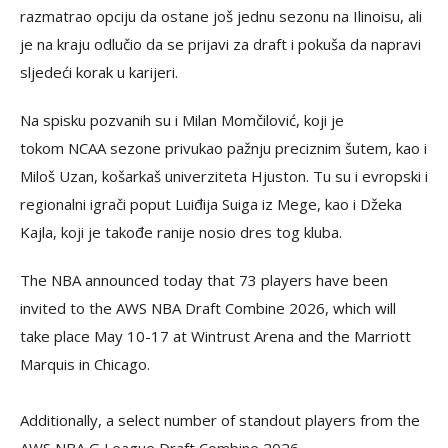
razmatrao opciju da ostane još jednu sezonu na Ilinoisu, ali
je na kraju odlučio da se prijavi za draft i pokuša da napravi
sljedeći korak u karijeri.
Na spisku pozvanih su i Milan Momčilović, koji je
tokom NCAA sezone privukao pažnju preciznim šutem, kao i
Miloš Uzan, košarkaš univerziteta Hjuston. Tu su i evropski i
regionalni igrači poput Luiđija Suiga iz Mege, kao i Džeka
Kajla, koji je takođe ranije nosio dres tog kluba.
The NBA announced today that 73 players have been
invited to the AWS NBA Draft Combine 2026, which will
take place May 10-17 at Wintrust Arena and the Marriott
Marquis in Chicago.
Additionally, a select number of standout players from the