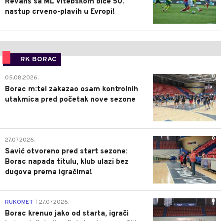
Revanš sa ML Vitebskom biće 50.
nastup crveno-plavih u Evropi!
RK BORAC
0
05.08.2026.
Borac m:tel zakazao osam kontrolnih
utakmica pred početak nove sezone
0
27.07.2026.
Savić otvoreno pred start sezone:
Borac napada titulu, klub ulazi bez
dugova prema igračima!
0
RUKOMET
27.07.2026.
|
Borac krenuo jako od starta, igrači