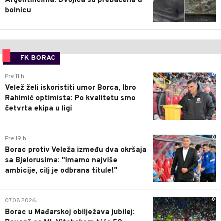
Argentincima: Dvojica su prebačena u
bolnicu
FK BORAC
0
Pre 11 h
Velež želi iskoristiti umor Borca, Ibro
Rahimić optimista: Po kvalitetu smo
četvrta ekipa u ligi
0
Pre 19 h
Borac protiv Veleža između dva okršaja
sa Bjelorusima: "Imamo najviše
ambicije, cilj je odbrana titule!"
0
07.08.2026.
Borac u Mađarskoj obilježava jubilej: