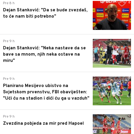
0
Pre 8 h
Dejan Stanković: "Da se bude zvezdaš,
to će nam biti potrebno"
0
Pre 9 h
Dejan Stanković: "Neka nastave da se
bave sa mnom, njih neka ostave na
miru"
0
Pre 9 h
Planirano Mesijevo ubistvo na
Svjetskom prvenstvu, FBI obaviješten:
"Ući ću na stadion i dići ću ga u vazduh"
0
Pre 9 h
Zvezdina pobjeda za mir pred Hapoel