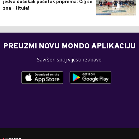
jedva dočekali početak priprema: Cilj se
zna - titula!
PREUZMI NOVU MONDO APLIKACIJU
Savršen spoj vijesti i zabave.