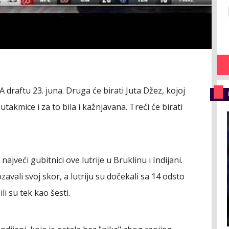
 draftu 23. juna. Druga će birati Juta Džez, kojoj
utakmice i za to bila i kažnjavana. Treći će birati
najveći gubitnici ove lutrije u Bruklinu i Indijani.
avali svoj skor, a lutriju su dočekali sa 14 odsto
li su tek kao šesti.