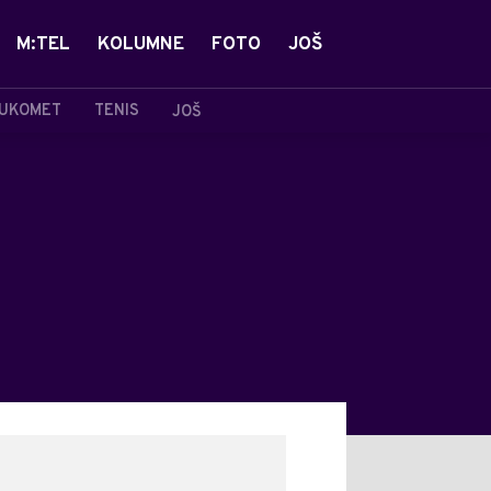
M:TEL
KOLUMNE
FOTO
JOŠ
UKOMET
TENIS
JOŠ