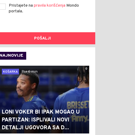
Pristajete na
pravila korišćenja
Mondo
portala.
POŠALJI
NAJNOVIJE
0
Pre 6 min
KOŠARKA
LONI VOKER BI IPAK MOGAO U
PARTIZAN: ISPLIVALI NOVI
DETALJI UGOVORA SA D...