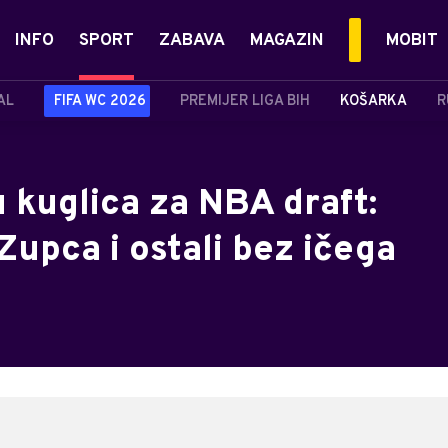
INFO
SPORT
ZABAVA
MAGAZIN
MOBIT
AL
FIFA WC 2026
PREMIJER LIGA BIH
KOŠARKA
R
 kuglica za NBA draft:
 Zupca i ostali bez ičega