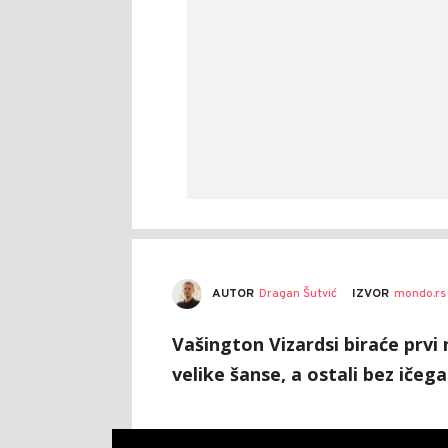
AUTOR
Dragan Šutvić
IZVOR
mondo.rs
Vašington Vizardsi biraće prvi
velike šanse, a ostali bez ičega