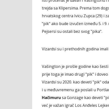
Isti procenat je davan i Vašingtonu i 
trejda sa Klipersima. Prema tom dogo
hrvatskog centra Ivicu Zupca (29) i z
"pik" ako bude izvučen između 5. i 9. m
Pejsersi su ostali bez svog "pika".
Vizardsi su i prethodnih godina imal
Vašington je prošle godine kao šest
prije toga je imao drugi "pik" i dov
Vizardsi su 2020. kao deveti "pik" o
i u međuvremenu ga poslali u Portlan
Hačimuru
sa Gonzage kao deveti "pi
već je važan igrač Los Anđeles Lejker