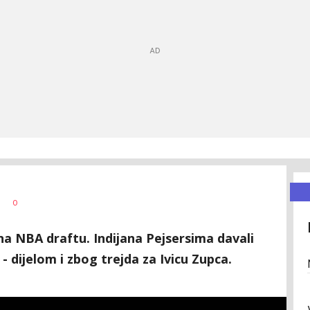
0
 na NBA draftu. Indijana Pejsersima davali
 - dijelom i zbog trejda za Ivicu Zupca.