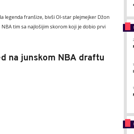
jala legenda franšize, bivši Ol-star plejmejker Džon
vi NBA tim sa najlošijim skorom koji je dobio prvi
jed na junskom NBA draftu