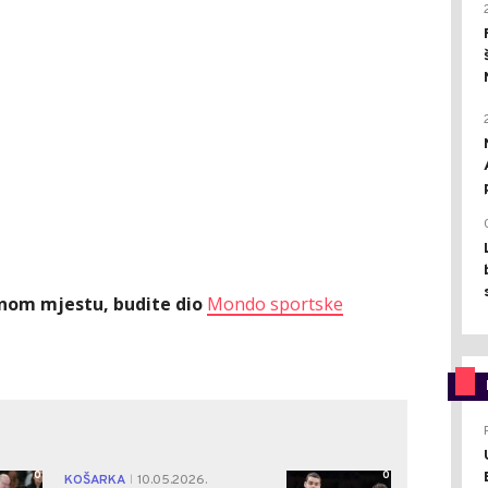
ednom mjestu, budite dio
Mondo sportske
0
0
KOŠARKA
10.05.2026.
|