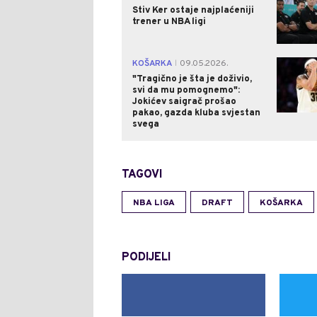
Stiv Ker ostaje najplaćeniji
trener u NBA ligi
KOŠARKA
09.05.2026.
|
"Tragično je šta je doživio,
svi da mu pomognemo":
Jokićev saigrač prošao
pakao, gazda kluba svjestan
svega
TAGOVI
NBA LIGA
DRAFT
KOŠARKA
PODIJELI