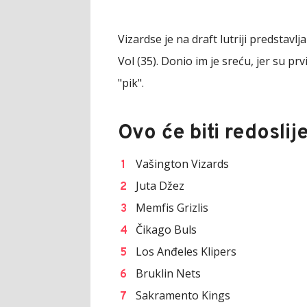
Vizardse je na draft lutriji predstavl
Vol (35). Donio im je sreću, jer su pr
"pik".
Ovo će biti redosli
Vašington Vizards
Juta Džez
Memfis Grizlis
Čikago Buls
Los Anđeles Klipers
Bruklin Nets
Sakramento Kings