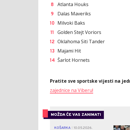
Atlanta Houks
Dalas Maveriks
Milvoki Baks
Golden Stejt Voriors
Oklahoma Siti Tander
Majami Hit
Šarlot Hornets
Pratite sve sportske vijesti na j
zajednice na Viberu!
MOŽDA ĆE VAS ZANIMATI
KOŠARKA
10.05.2026.
|