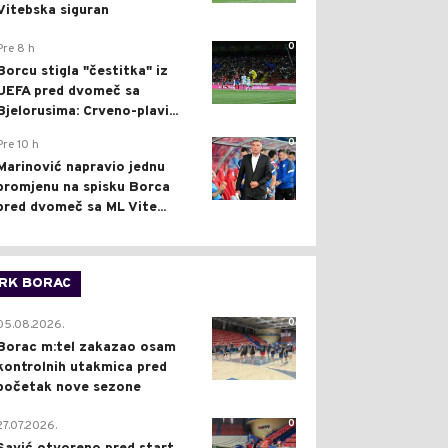
Vitebska siguran
0
Pre 8 h
Borcu stigla "čestitka" iz
UEFA pred dvomeč sa
Bjelorusima: Crveno-plavi...
0
Pre 10 h
Marinović napravio jednu
promjenu na spisku Borca
pred dvomeč sa ML Vite...
RK BORAC
0
05.08.2026.
Borac m:tel zakazao osam
kontrolnih utakmica pred
početak nove sezone
0
27.07.2026.