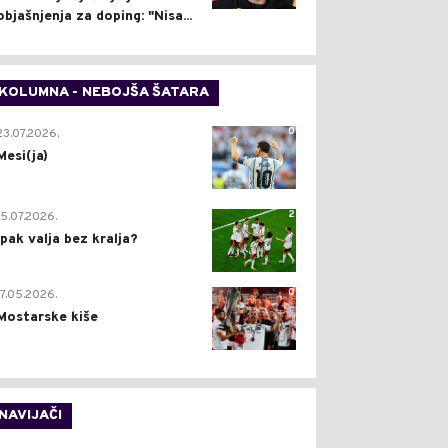
objašnjenja za doping: "Nisa...
KOLUMNA - NEBOJŠA ŠATARA
0
23.07.2026.
Mesi(ja)
2
15.07.2026.
Ipak valja bez kralja?
0
17.05.2026.
Mostarske kiše
NAVIJAČI