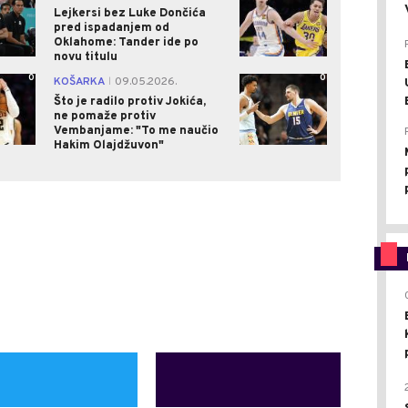
Lejkersi bez Luke Dončića
pred ispadanjem od
Oklahome: Tander ide po
novu titulu
0
0
KOŠARKA
09.05.2026.
|
Što je radilo protiv Jokića,
ne pomaže protiv
Vembanjame: "To me naučio
Hakim Olajdžuvon"