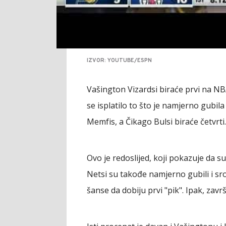
IZVOR: YOUTUBE/ESPN
Vašington Vizardsi biraće prvi na NBA
se isplatilo to što je namjerno gubila 
Memfis, a Čikago Bulsi biraće četvrti.
Ovo je redoslijed, koji pokazuje da su 
Netsi su takođe namjerno gubili i sroz
šanse da dobiju prvi "pik". Ipak, završi