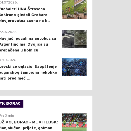
0
24.07.2026.
Fudbaleri UNA Štrasena
šokirano gledali Grobare:
Nevjerovatna scena na k...
0
22.07.2026.
Navijači pucali na autobus sa
Argentincima: Dvojica su
prebačena u bolnicu
1
07.07.2026.
Levski se oglasio: Saopštenje
bugarskog šampiona nekoliko
sati pred meč ...
FK BORAC
0
Pre 3 min
UŽIVO, BORAC - ML VITEBSK:
Banjalučani prijete, golman