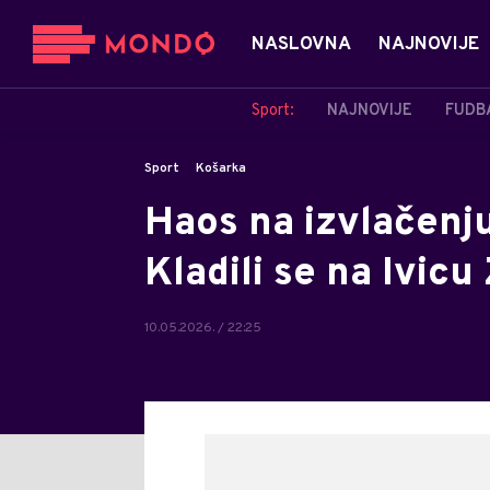
NASLOVNA
NAJNOVIJE
Sport:
NAJNOVIJE
FUDB
Sport
Košarka
Haos na izvlačenju
Kladili se na Ivicu
10.05.2026. / 22:25