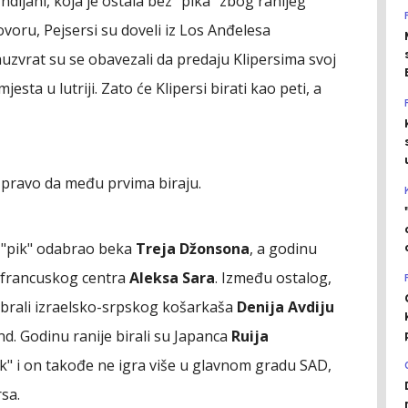
Indijani, koja je ostala bez "pika" zbog ranijeg
voru, Pejsersi su doveli iz Los Anđelesa
auzvrat su se obavezali da predaju Klipersima svoj
jesta u lutriji. Zato će Klipersi birati kao peti, a
i pravo da među prvima biraju.
i "pik" odabrao beka
Treja Džonsona
, a godinu
eo francuskog centra
Aleksa Sara
. Između ostalog,
dabrali izraelsko-srpskog košarkaša
Denija Avdiju
d. Godinu ranije birali su Japanca
Ruija
k" i on takođe ne igra više u glavnom gradu SAD,
sa.