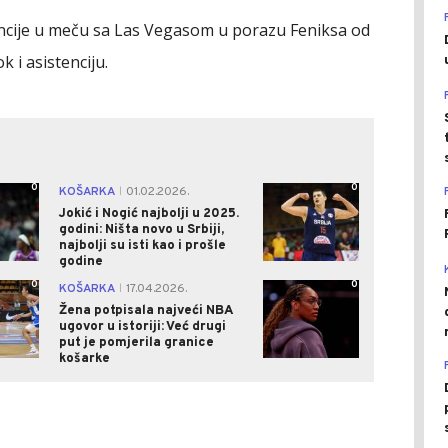
tencije u meču sa Las Vegasom u porazu Feniksa od
 i asistenciju.
0
0
KOŠARKA
01.02.2026.
|
Jokić i Nogić najbolji u 2025.
godini: Ništa novo u Srbiji,
najbolji su isti kao i prošle
godine
0
0
KOŠARKA
17.04.2026.
|
Žena potpisala najveći NBA
ugovor u istoriji: Već drugi
put je pomjerila granice
košarke