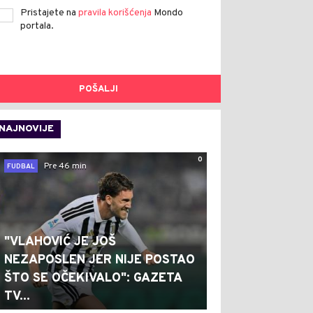
Pristajete na
pravila korišćenja
Mondo
portala.
POŠALJI
NAJNOVIJE
0
Pre 46 min
FUDBAL
"VLAHOVIĆ JE JOŠ
NEZAPOSLEN JER NIJE POSTAO
ŠTO SE OČEKIVALO": GAZETA
TV...