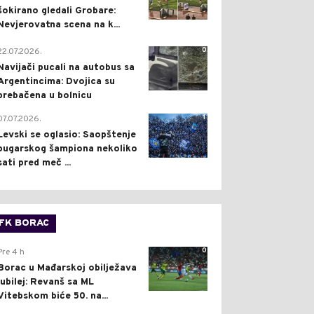
šokirano gledali Grobare:
Nevjerovatna scena na k...
0
22.07.2026.
Navijači pucali na autobus sa
Argentincima: Dvojica su
prebačena u bolnicu
1
07.07.2026.
Levski se oglasio: Saopštenje
bugarskog šampiona nekoliko
sati pred meč ...
FK BORAC
0
Pre 4 h
Borac u Mađarskoj obilježava
jubilej: Revanš sa ML
Vitebskom biće 50. na...