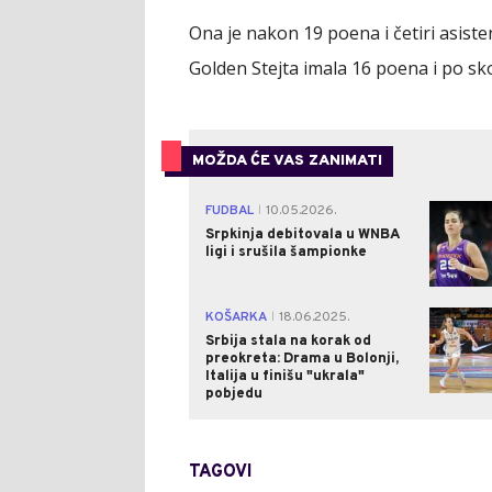
Ona je nakon 19 poena i četiri asis
Golden Stejta imala 16 poena i po skok
MOŽDA ĆE VAS ZANIMATI
FUDBAL
10.05.2026.
|
Srpkinja debitovala u WNBA
ligi i srušila šampionke
KOŠARKA
18.06.2025.
|
Srbija stala na korak od
preokreta: Drama u Bolonji,
Italija u finišu "ukrala"
pobjedu
TAGOVI