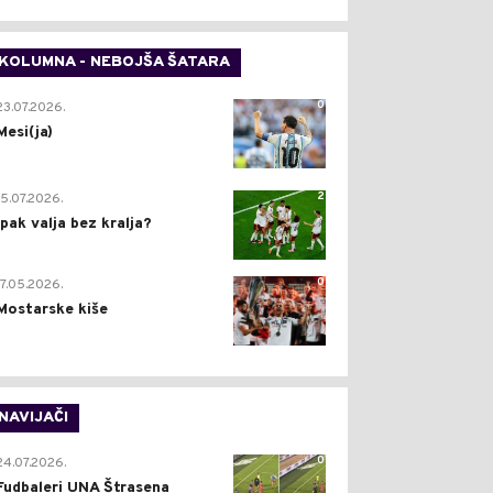
KOLUMNA - NEBOJŠA ŠATARA
0
23.07.2026.
Mesi(ja)
2
15.07.2026.
Ipak valja bez kralja?
0
17.05.2026.
Mostarske kiše
NAVIJAČI
0
24.07.2026.
Fudbaleri UNA Štrasena