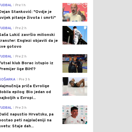
0
FUDBAL
Pre 1 h
|
Dejan Stanković: "Ovdje je
uvijek pitanje života i smrti"
0
FUDBAL
Pre 2 h
|
Saša Lukić završio milionski
transfer: Englezi objavili da je
sve gotovo
0
FUDBAL
Pre 2 h
|
Futsal klub Borac istupio iz
Premijer lige BiH!?
0
KOŠARKA
Pre 3 h
|
Najmučnija priča Evrolige
dobila epilog: Bio jedan od
najboljih u Evropi...
0
FUDBAL
Pre 3 h
|
Dalić napustio Hrvatsku, pa
postao peti najplaćeniji na
svetu: Staje dah...