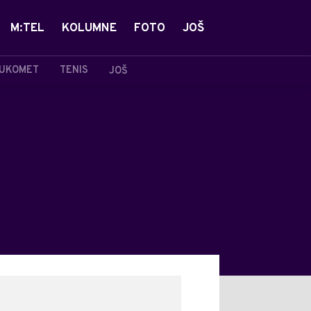
M:TEL
KOLUMNE
FOTO
JOŠ
UKOMET
TENIS
JOŠ