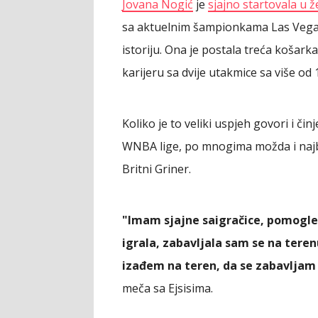
Jovana Nogić
je
sjajno startovala u ž
sa aktuelnim šampionkama Las Vegas E
istoriju. Ona je postala treća košarkaš
karijeru sa dvije utakmice sa više od
Koliko je to veliki uspjeh govori i čin
WNBA lige, po mnogima možda i najbo
Britni Griner.
"Imam sjajne saigračice, pomogle 
igrala, zabavljala sam se na teren
izađem na teren, da se zabavljam
meča sa Ejsisima.