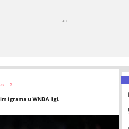
0
.rs
nim igrama u WNBA ligi.