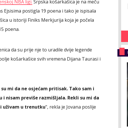
enskoj NBA ligi.
Srpska košarkašica je na meču
jsisima postigla 19 poena i tako je ispisala
ica u istoriji Finiks Merkjurija koja je počela
 15 poena.
jenica da su prije nje to uradile dvije legende
lje košarkašice svih vremena Dijana Taurasi i
su mi da ne osjećam pritisak. Tako sam i
u i nisam previše razmišljala. Rekli su mi da
 i uživam u trenutku
", rekla je Jovana poslije