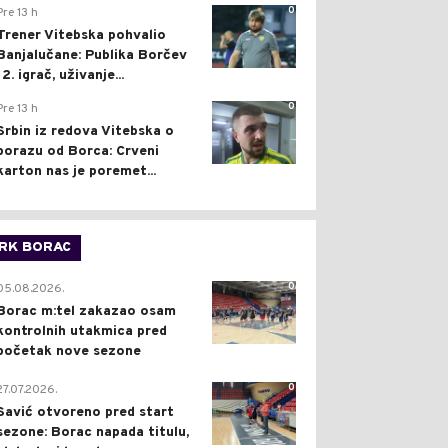
0
Pre 13 h
Trener Vitebska pohvalio
Banjalučane: Publika Borčev
12. igrač, uživanje...
0
Pre 13 h
Srbin iz redova Vitebska o
porazu od Borca: Crveni
karton nas je poremet...
RK BORAC
0
05.08.2026.
Borac m:tel zakazao osam
kontrolnih utakmica pred
početak nove sezone
0
27.07.2026.
Savić otvoreno pred start
sezone: Borac napada titulu,