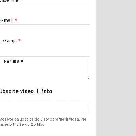
Vaše ime
*
E-mail
*
Lokacija
*
Ubacite video ili foto
Možete da ubacite do 3 fotografije ili videa. Ne
smije biti više od 25 MB.