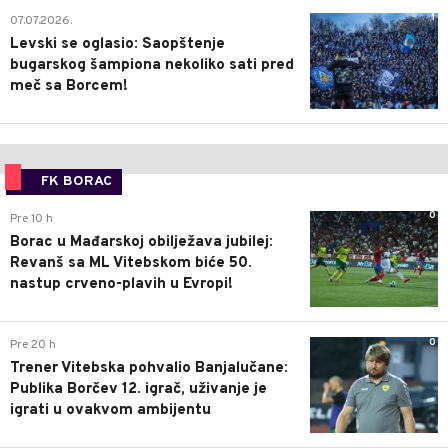
1
07.07.2026.
Levski se oglasio: Saopštenje
bugarskog šampiona nekoliko sati pred
meč sa Borcem!
FK BORAC
0
Pre 10 h
Borac u Mađarskoj obilježava jubilej:
Revanš sa ML Vitebskom biće 50.
nastup crveno-plavih u Evropi!
0
Pre 20 h
Trener Vitebska pohvalio Banjalučane:
Publika Borčev 12. igrač, uživanje je
igrati u ovakvom ambijentu