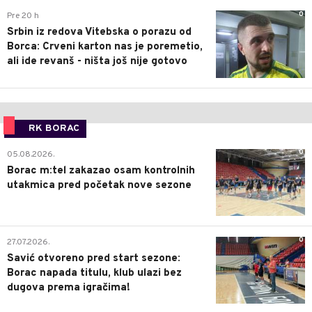
0
Pre 20 h
Srbin iz redova Vitebska o porazu od
Borca: Crveni karton nas je poremetio,
ali ide revanš - ništa još nije gotovo
RK BORAC
0
05.08.2026.
Borac m:tel zakazao osam kontrolnih
utakmica pred početak nove sezone
0
27.07.2026.
Savić otvoreno pred start sezone:
Borac napada titulu, klub ulazi bez
dugova prema igračima!