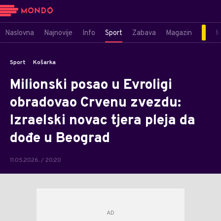
Naslovna
Najnovije
Info
Sport
Zabava
Magazin
M
Sport
Košarka
Milionski posao u Evroligi
obradovao Crvenu zvezdu:
Izraelski novac tjera pleja da
dođe u Beograd
11.05.2026. / 20:20