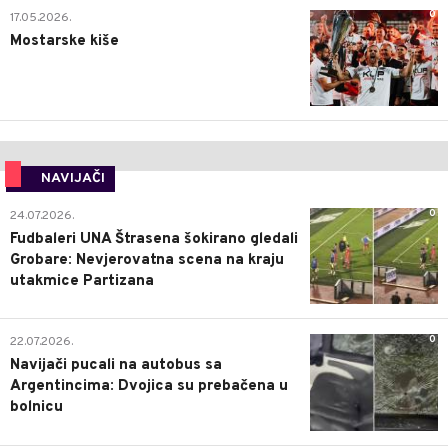
0
17.05.2026.
Mostarske kiše
NAVIJAČI
0
24.07.2026.
Fudbaleri UNA Štrasena šokirano gledali
Grobare: Nevjerovatna scena na kraju
utakmice Partizana
0
22.07.2026.
Navijači pucali na autobus sa
Argentincima: Dvojica su prebačena u
bolnicu