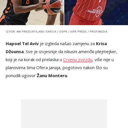
IZVOR: MN PRESS/ATILANO GARCIA / SOPA / SIPA PRESS / PROFIMEDIA
Hapoel Tel Aviv
je izgleda našao zamjenu za
Krisa
Džounsa
. Sve je izvjesnije da iskusni američki plejmejker,
koji je na korak od prelaska u
Crvenu zvezdu
, više nije u
planovima tima Ofera Janaja, pogotovo nakon što su
ponudili ugovor
Žanu Monteru
.