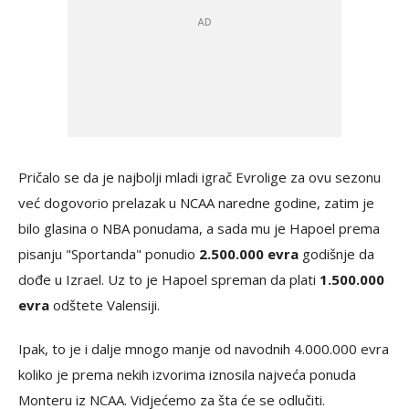
Pričalo se da je najbolji mladi igrač Evrolige za ovu sezonu
već dogovorio prelazak u NCAA naredne godine, zatim je
bilo glasina o NBA ponudama, a sada mu je Hapoel prema
pisanju "Sportanda" ponudio
2.500.000 evra
godišnje da
dođe u Izrael. Uz to je Hapoel spreman da plati
1.500.000
evra
odštete Valensiji.
Ipak, to je i dalje mnogo manje od navodnih 4.000.000 evra
koliko je prema nekih izvorima iznosila najveća ponuda
Monteru iz NCAA. Vidjećemo za šta će se odlučiti.