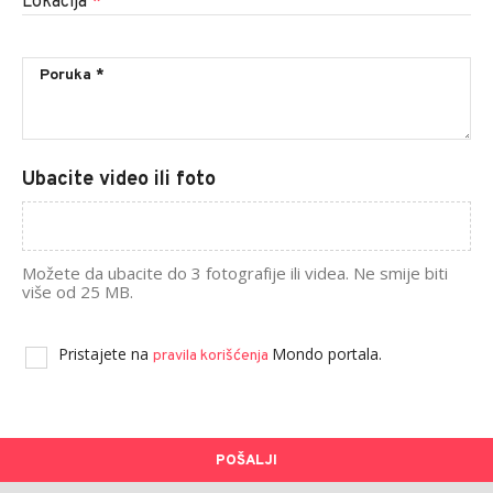
Lokacija
*
Ubacite video ili foto
Možete da ubacite do 3 fotografije ili videa. Ne smije biti
više od 25 MB.
Pristajete na
Mondo portala.
pravila korišćenja
POŠALJI