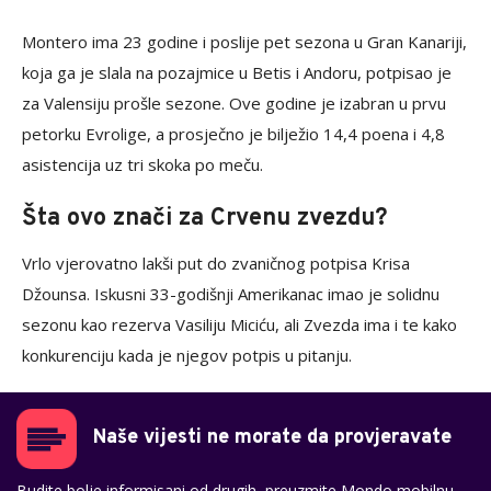
Montero ima 23 godine i poslije pet sezona u Gran Kanariji,
koja ga je slala na pozajmice u Betis i Andoru, potpisao je
za Valensiju prošle sezone. Ove godine je izabran u prvu
petorku Evrolige, a prosječno je bilježio 14,4 poena i 4,8
asistencija uz tri skoka po meču.
Šta ovo znači za Crvenu zvezdu?
Vrlo vjerovatno lakši put do zvaničnog potpisa Krisa
Džounsa. Iskusni 33-godišnji Amerikanac imao je solidnu
sezonu kao rezerva Vasiliju Miciću, ali Zvezda ima i te kako
konkurenciju kada je njegov potpis u pitanju.
Naše vijesti ne morate da provjeravate
Budite bolje informisani od drugih, preuzmite Mondo mobilnu