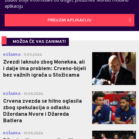
aplikaciju
PREUZMI APLIKACIJU
MOŽDA ĆE VAS ZANIMATI
0
KOŠARKA
11.05.2026.
|
Zvezdi laknulo zbog Monekea, ali
i dalje ima problem: Crveno-bijeli
bez važnih igrača u Stožicama
0
KOŠARKA
10.05.2026.
|
Crvena zvezda se hitno oglasila
zbog spekulacija o odlasku
Džordana Nvore i Džareda
Batlera
0
KOŠARKA
10.05.2026.
|