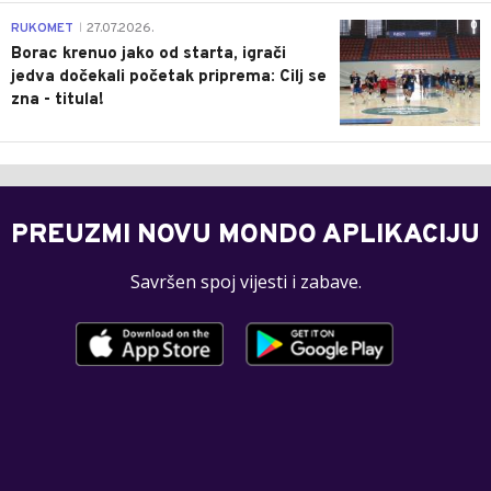
0
RUKOMET
27.07.2026.
|
Borac krenuo jako od starta, igrači
jedva dočekali početak priprema: Cilj se
zna - titula!
PREUZMI NOVU MONDO APLIKACIJU
Savršen spoj vijesti i zabave.