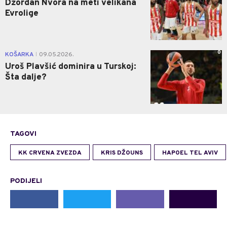
Džordan Nvora na meti velikana
Evrolige
0
KOŠARKA
09.05.2026.
|
Uroš Plavšić dominira u Turskoj:
Šta dalje?
TAGOVI
KK CRVENA ZVEZDA
KRIS DŽOUNS
HAPOEL TEL AVIV
PODIJELI