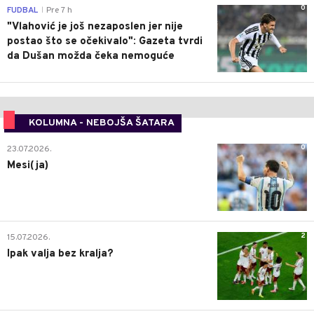
0
FUDBAL
Pre 7 h
|
"Vlahović je još nezaposlen jer nije
postao što se očekivalo": Gazeta tvrdi
da Dušan možda čeka nemoguće
KOLUMNA - NEBOJŠA ŠATARA
0
23.07.2026.
Mesi(ja)
2
15.07.2026.
Ipak valja bez kralja?