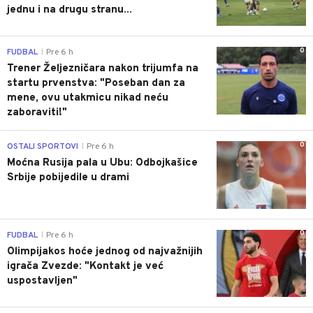
jednu i na drugu stranu...
0
FUDBAL
Pre 6 h
|
Trener Željezničara nakon trijumfa na
startu prvenstva: "Poseban dan za
mene, ovu utakmicu nikad neću
zaboraviti!"
0
OSTALI SPORTOVI
Pre 6 h
|
Moćna Rusija pala u Ubu: Odbojkašice
Srbije pobijedile u drami
0
FUDBAL
Pre 6 h
|
Olimpijakos hoće jednog od najvažnijih
igrača Zvezde: "Kontakt je već
uspostavljen"