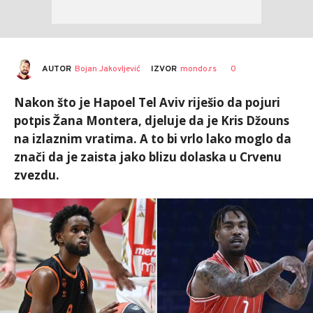
AUTOR
Bojan Jakovljević
0
IZVOR
mondo.rs
Nakon što je Hapoel Tel Aviv riješio da pojuri
potpis Žana Montera, djeluje da je Kris Džouns
na izlaznim vratima. A to bi vrlo lako moglo da
znači da je zaista jako blizu dolaska u Crvenu
zvezdu.