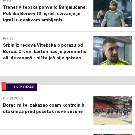
Pre 21 h
Trener Vitebska pohvalio Banjalučane:
Publika Borčev 12. igrač, uživanje je
igrati u ovakvom ambijentu
0
Pre 22 h
Srbin iz redova Vitebska o porazu od
Borca: Crveni karton nas je poremetio,
ali ide revanš - ništa još nije gotovo
RK BORAC
0
05.08.2026.
Borac m:tel zakazao osam kontrolnih
utakmica pred početak nove sezone