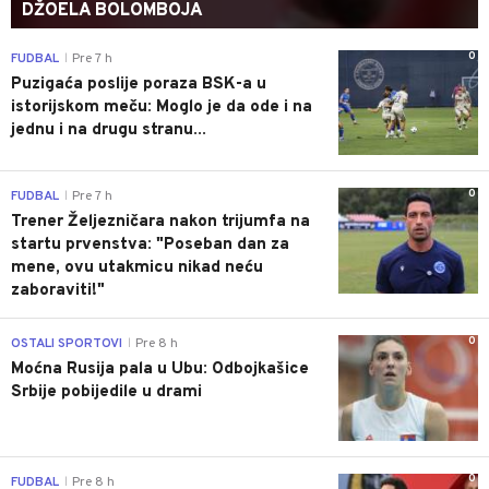
DŽOELA BOLOMBOJA
0
FUDBAL
Pre 7 h
|
Puzigaća poslije poraza BSK-a u
istorijskom meču: Moglo je da ode i na
jednu i na drugu stranu...
0
FUDBAL
Pre 7 h
|
Trener Željezničara nakon trijumfa na
startu prvenstva: "Poseban dan za
mene, ovu utakmicu nikad neću
zaboraviti!"
0
OSTALI SPORTOVI
Pre 8 h
|
Moćna Rusija pala u Ubu: Odbojkašice
Srbije pobijedile u drami
0
FUDBAL
Pre 8 h
|