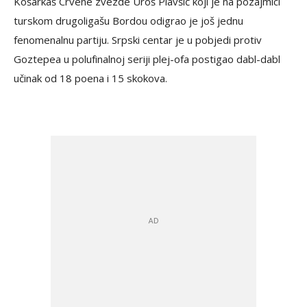
Košarkaš Crvene zvezde Uroš Plavšić koji je na pozajmici
turskom drugoligašu Bordou odigrao je još jednu
fenomenalnu partiju. Srpski centar je u pobjedi protiv
Goztepea u polufinalnoj seriji plej-ofa postigao dabl-dabl
učinak od 18 poena i 15 skokova.