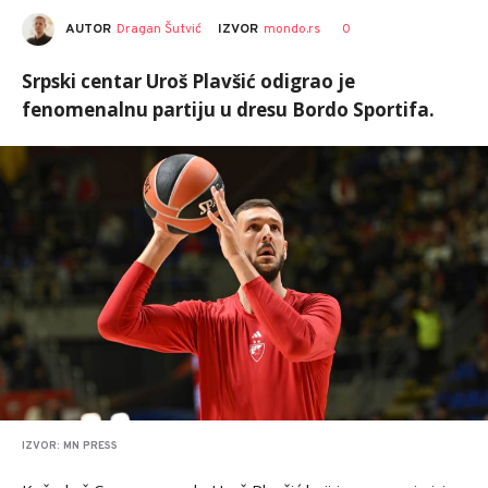
AUTOR
Dragan Šutvić
0
IZVOR
mondo.rs
Srpski centar Uroš Plavšić odigrao je
fenomenalnu partiju u dresu Bordo Sportifa.
IZVOR: MN PRESS