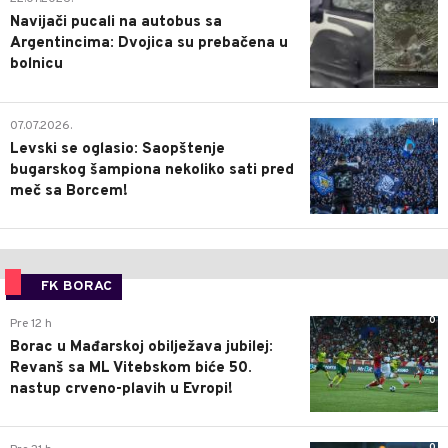
Navijači pucali na autobus sa
Argentincima: Dvojica su prebačena u
bolnicu
1
07.07.2026.
Levski se oglasio: Saopštenje
bugarskog šampiona nekoliko sati pred
meč sa Borcem!
FK BORAC
0
Pre 12 h
Borac u Mađarskoj obilježava jubilej:
Revanš sa ML Vitebskom biće 50.
nastup crveno-plavih u Evropi!
0