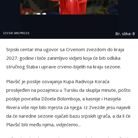
IZVOR: MN PRESS
Br. slika: 8
Srpski centar ima ugovor sa Crvenom zvezdom do kraja
2027. godine i biće zanimljivo vidjeti koja će biti odluka
stručnog štaba i uprave crveno-bijelih na kraju sezone.
Plavšić je poslije osvajanja Kupa Radivoja Koraća
proslijeđen na pozajmicu u Tursku da skuplja minute, pošto
poslije povratka Džoela Bolomboja, a kasnije i Hasijela
Rivera više nije bilo mjesta za njega. Iz Zvezde jesu najavili
da će naredne sezone ojačati bazu srpskih igrača, a da li će
Plavšić biti među njima, vidjećemo...