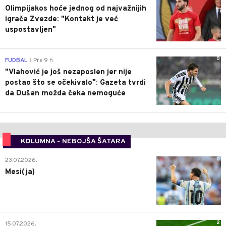
Olimpijakos hoće jednog od najvažnijih
igrača Zvezde: "Kontakt je već
uspostavljen"
0
FUDBAL
Pre 9 h
|
"Vlahović je još nezaposlen jer nije
postao što se očekivalo": Gazeta tvrdi
da Dušan možda čeka nemoguće
KOLUMNA - NEBOJŠA ŠATARA
0
23.07.2026.
Mesi(ja)
2
15.07.2026.