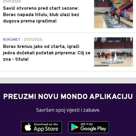
0
27.07.2026.
Savić otvoreno pred start sezone:
Borac napada titulu, klub ulazi bez
dugova prema igračima!
0
RUKOMET
27.07.2026.
|
Borac krenuo jako od starta, igrači
jedva dočekali početak priprema: Cilj se
zna - titula!
PREUZMI NOVU MONDO APLIKACIJU
Savršen spoj vijesti i zabave.