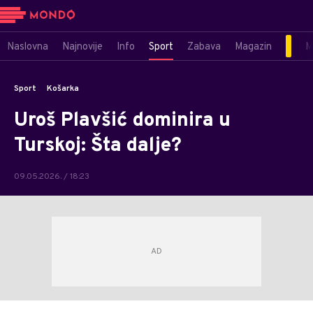
Naslovna
Najnovije
Info
Sport
Zabava
Magazin
M
Sport
Košarka
Uroš Plavšić dominira u
Turskoj: Šta dalje?
09.05.2026. / 18:23