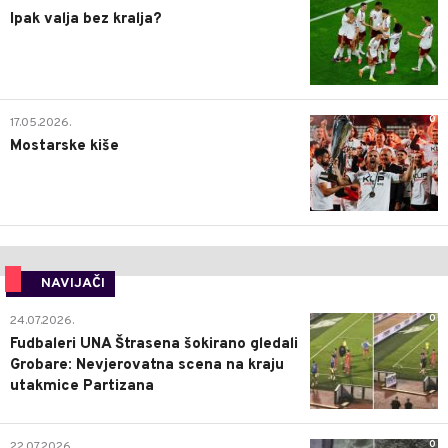
Ipak valja bez kralja?
0
17.05.2026.
Mostarske kiše
NAVIJAČI
0
24.07.2026.
Fudbaleri UNA Štrasena šokirano gledali
Grobare: Nevjerovatna scena na kraju
utakmice Partizana
0
22.07.2026.