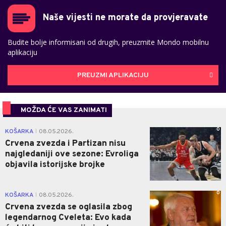
Naše vijesti ne morate da provjeravate
Budite bolje informisani od drugih, preuzmite Mondo mobilnu
aplikaciju
PREUZMI APLIKACIJU
MOŽDA ĆE VAS ZANIMATI
0
KOŠARKA
08.05.2026.
|
Crvena zvezda i Partizan nisu
najgledaniji ove sezone: Evroliga
objavila istorijske brojke
0
KOŠARKA
08.05.2026.
|
Crvena zvezda se oglasila zbog
legendarnog Cveleta: Evo kada