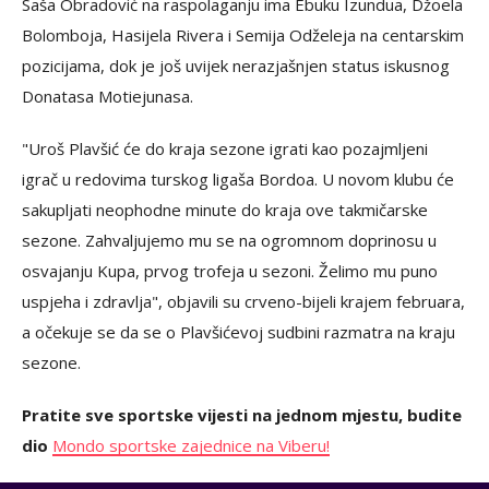
Saša Obradović na raspolaganju ima Ebuku Izundua, Džoela
Bolomboja, Hasijela Rivera i Semija Odželeja na centarskim
pozicijama, dok je još uvijek nerazjašnjen status iskusnog
Donatasa Motiejunasa.
"Uroš Plavšić će do kraja sezone igrati kao pozajmljeni
igrač u redovima turskog ligaša Bordoa. U novom klubu će
sakupljati neophodne minute do kraja ove takmičarske
sezone. Zahvaljujemo mu se na ogromnom doprinosu u
osvajanju Kupa, prvog trofeja u sezoni. Želimo mu puno
uspjeha i zdravlja", objavili su crveno-bijeli krajem februara,
a očekuje se da se o Plavšićevoj sudbini razmatra na kraju
sezone.
Pratite sve sportske vijesti na jednom mjestu, budite
dio
Mondo sportske zajednice na Viberu!