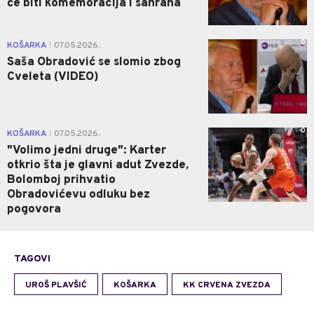
će biti komemoracija i sahrana
0
KOŠARKA
07.05.2026.
|
Saša Obradović se slomio zbog
Cveleta (VIDEO)
0
KOŠARKA
07.05.2026.
|
"Volimo jedni druge": Karter
otkrio šta je glavni adut Zvezde,
Bolomboj prihvatio
Obradovićevu odluku bez
pogovora
TAGOVI
UROŠ PLAVŠIĆ
KOŠARKA
KK CRVENA ZVEZDA