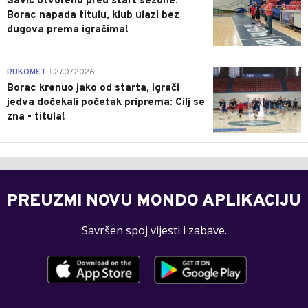
Savić otvoreno pred start sezone:
Borac napada titulu, klub ulazi bez
dugova prema igračima!
0
RUKOMET
27.07.2026.
|
Borac krenuo jako od starta, igrači
jedva dočekali početak priprema: Cilj se
zna - titula!
PREUZMI NOVU MONDO APLIKACIJU
Savršen spoj vijesti i zabave.