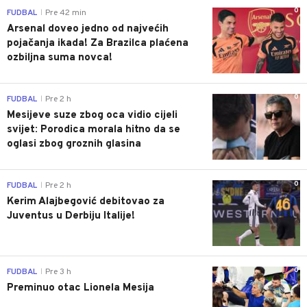
0
FUDBAL
Pre 42 min
|
Arsenal doveo jedno od najvećih
pojačanja ikada! Za Brazilca plaćena
ozbiljna suma novca!
0
FUDBAL
Pre 2 h
|
Mesijeve suze zbog oca vidio cijeli
svijet: Porodica morala hitno da se
oglasi zbog groznih glasina
0
FUDBAL
Pre 2 h
|
Kerim Alajbegović debitovao za
Juventus u Derbiju Italije!
0
FUDBAL
Pre 3 h
|
Preminuo otac Lionela Mesija