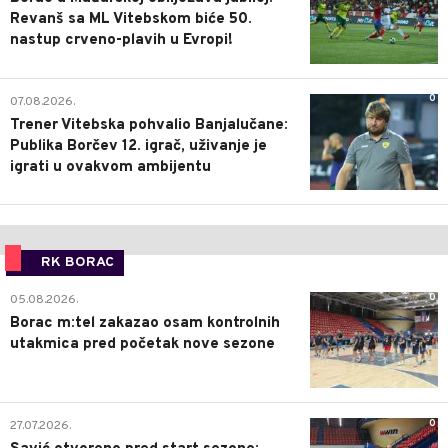
Revanš sa ML Vitebskom biće 50.
nastup crveno-plavih u Evropi!
0
07.08.2026.
Trener Vitebska pohvalio Banjalučane:
Publika Borčev 12. igrač, uživanje je
igrati u ovakvom ambijentu
RK BORAC
0
05.08.2026.
Borac m:tel zakazao osam kontrolnih
utakmica pred početak nove sezone
0
27.07.2026.