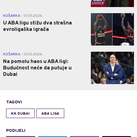
0
KOŠARKA
13.05.2026.
|
U ABA ligu stižu dva strašna
evroligaška igrača
1
KOŠARKA
13.05.2026.
|
Na pomolu haos u ABA ligi:
Budućnost neće da putuje u
Dubai
TAGOVI
KK DUBAI
ABA LIGA
PODIJELI