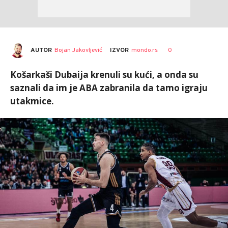
AUTOR
Bojan Jakovljević
0
IZVOR
mondo.rs
Košarkaši Dubaija krenuli su kući, a onda su
saznali da im je ABA zabranila da tamo igraju
utakmice.