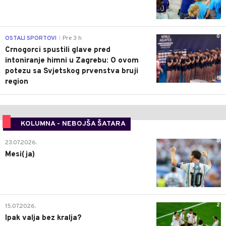
0
OSTALI SPORTOVI
Pre 3 h
|
Crnogorci spustili glave pred
intoniranje himni u Zagrebu: O ovom
potezu sa Svjetskog prvenstva bruji
region
KOLUMNA - NEBOJŠA ŠATARA
0
23.07.2026.
Mesi(ja)
2
15.07.2026.
Ipak valja bez kralja?