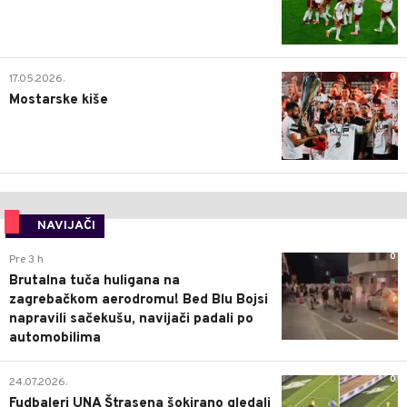
0
17.05.2026.
Mostarske kiše
NAVIJAČI
0
Pre 3 h
Brutalna tuča huligana na
zagrebačkom aerodromu! Bed Blu Bojsi
napravili sačekušu, navijači padali po
automobilima
0
24.07.2026.
Fudbaleri UNA Štrasena šokirano gledali