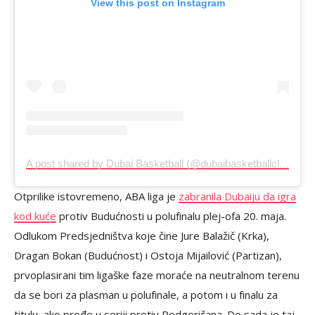
View this post on Instagram
A post shared by Dubai Basketball (@dubaibasketballclub)
Otprilike istovremeno, ABA liga je
zabranila Dubaiju da igra
kod kuće
protiv Budućnosti u polufinalu plej-ofa 20. maja.
Odlukom Predsjedništva koje čine Jure Balažič (Krka),
Dragan Bokan (Budućnost) i Ostoja Mijailović (Partizan),
prvoplasirani tim ligaške faze moraće na neutralnom terenu
da se bori za plasman u polufinale, a potom i u finalu za
titulu, ako prođe u seriji protiv Podgoričana. Do sada je taj