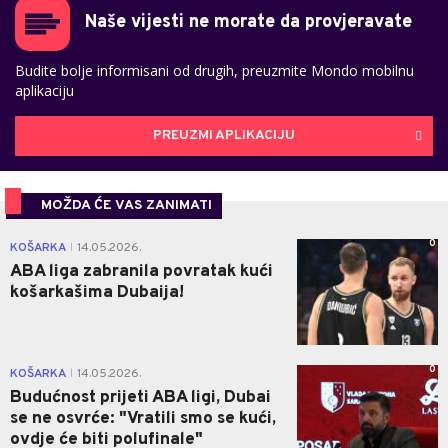
Naše vijesti ne morate da provjeravate
Budite bolje informisani od drugih, preuzmite Mondo mobilnu
aplikaciju
PREUZMI APLIKACIJU
MOŽDA ĆE VAS ZANIMATI
0
KOŠARKA
14.05.2026.
|
ABA liga zabranila povratak kući
košarkašima Dubaija!
0
KOŠARKA
14.05.2026.
|
Budućnost prijeti ABA ligi, Dubai
se ne osvrće: "Vratili smo se kući,
ovdje će biti polufinale"