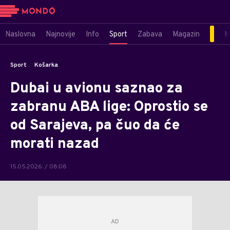
Naslovna
Najnovije
Info
Sport
Zabava
Magazin
M
Sport
Košarka
Dubai u avionu saznao za
zabranu ABA lige: Oprostio se
od Sarajeva, pa čuo da će
morati nazad
15.05.2026. / 08:08