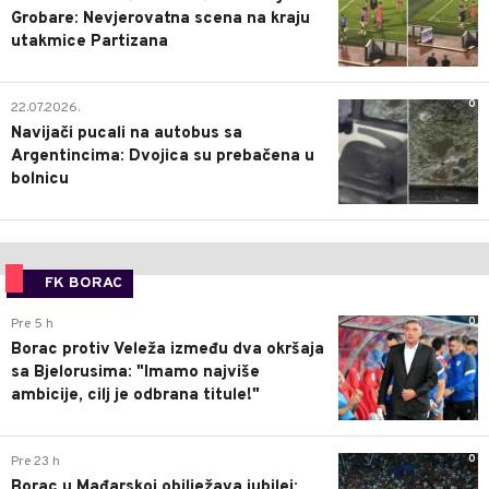
Grobare: Nevjerovatna scena na kraju
utakmice Partizana
0
22.07.2026.
Navijači pucali na autobus sa
Argentincima: Dvojica su prebačena u
bolnicu
FK BORAC
0
Pre 5 h
Borac protiv Veleža između dva okršaja
sa Bjelorusima: "Imamo najviše
ambicije, cilj je odbrana titule!"
0
Pre 23 h
Borac u Mađarskoj obilježava jubilej: