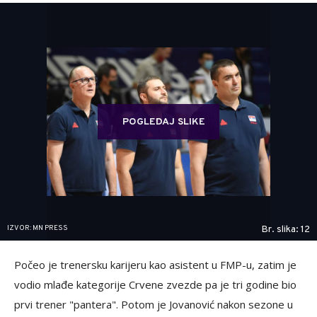
POGLEDAJ SLIKE
IZVOR: MN PRESS
Br. slika: 12
Počeo je trenersku karijeru kao asistent u FMP-u, zatim je
vodio mlađe kategorije Crvene zvezde pa je tri godine bio
prvi trener "pantera". Potom je Jovanović nakon sezone u