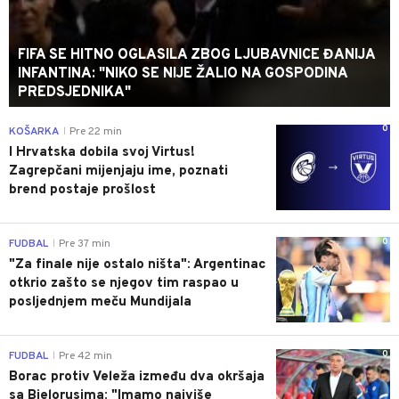
FIFA SE HITNO OGLASILA ZBOG LJUBAVNICE ĐANIJA
INFANTINA: "NIKO SE NIJE ŽALIO NA GOSPODINA
PREDSJEDNIKA"
0
KOŠARKA
Pre 22 min
|
I Hrvatska dobila svoj Virtus!
Zagrepčani mijenjaju ime, poznati
brend postaje prošlost
0
FUDBAL
Pre 37 min
|
"Za finale nije ostalo ništa": Argentinac
otkrio zašto se njegov tim raspao u
posljednjem meču Mundijala
0
FUDBAL
Pre 42 min
|
Borac protiv Veleža između dva okršaja
sa Bjelorusima: "Imamo najviše