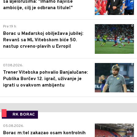
sa Bjelorusima: "Imamo najviše
ambicije, cilj je odbrana titule!"
0
Pre 19 h
Borac u Mađarskoj obilježava jubilej:
Revanš sa ML Vitebskom biće 50.
nastup crveno-plavih u Evropi!
0
07.08.2026.
Trener Vitebska pohvalio Banjalučane:
Publika Borčev 12. igrač, uživanje je
igrati u ovakvom ambijentu
RK BORAC
0
05.08.2026.
Borac m:tel zakazao osam kontrolnih