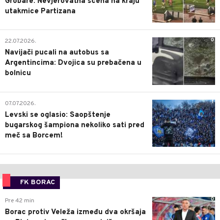
Grobare: Nevjerovatna scena na kraju
utakmice Partizana
0
22.07.2026.
Navijači pucali na autobus sa
Argentincima: Dvojica su prebačena u
bolnicu
1
07.07.2026.
Levski se oglasio: Saopštenje
bugarskog šampiona nekoliko sati pred
meč sa Borcem!
FK BORAC
0
Pre 42 min
Borac protiv Veleža između dva okršaja