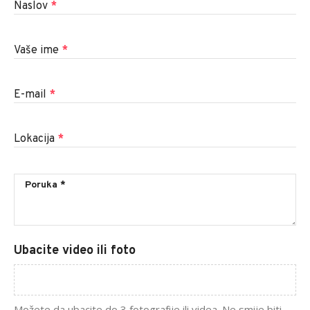
Naslov
*
Vaše ime
*
E-mail
*
Lokacija
*
Ubacite video ili foto
Možete da ubacite do 3 fotografije ili videa. Ne smije biti