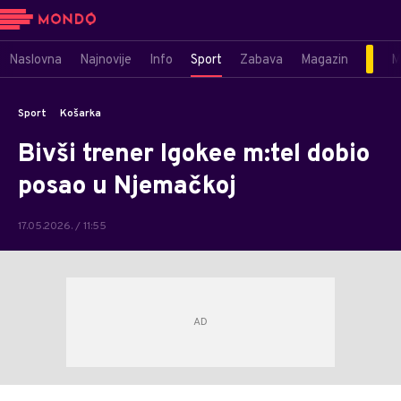
Naslovna
Najnovije
Info
Sport
Zabava
Magazin
M
Sport
Košarka
Bivši trener Igokee m:tel dobio
posao u Njemačkoj
17.05.2026. / 11:55