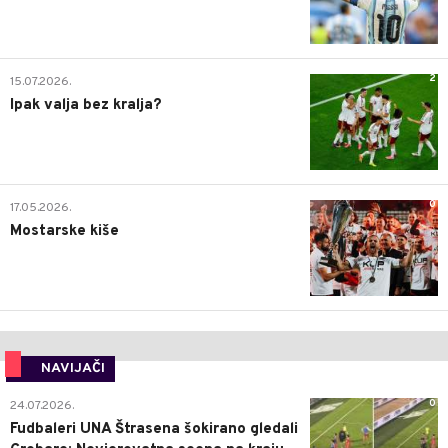
2
15.07.2026.
Ipak valja bez kralja?
0
17.05.2026.
Mostarske kiše
NAVIJAČI
0
24.07.2026.
Fudbaleri UNA Štrasena šokirano gledali