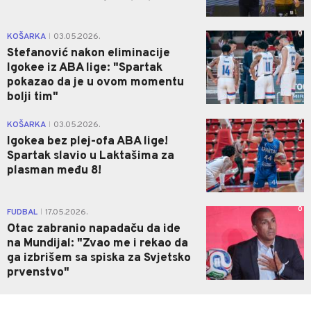
0
KOŠARKA
03.05.2026.
|
Stefanović nakon eliminacije
Igokee iz ABA lige: "Spartak
pokazao da je u ovom momentu
bolji tim"
0
KOŠARKA
03.05.2026.
|
Igokea bez plej-ofa ABA lige!
Spartak slavio u Laktašima za
plasman među 8!
0
FUDBAL
17.05.2026.
|
Otac zabranio napadaču da ide
na Mundijal: "Zvao me i rekao da
ga izbrišem sa spiska za Svjetsko
prvenstvo"