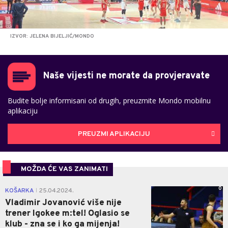
IZVOR: JELENA BIJELJIĆ/MONDO
Naše vijesti ne morate da provjeravate
Budite bolje informisani od drugih, preuzmite Mondo mobilnu
aplikaciju
PREUZMI APLIKACIJU
MOŽDA ĆE VAS ZANIMATI
0
KOŠARKA
25.04.2024.
|
Vladimir Jovanović više nije
trener Igokee m:tel! Oglasio se
klub - zna se i ko ga mijenja!