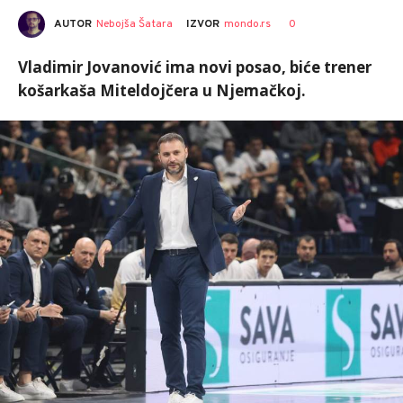
AUTOR
Nebojša Šatara
0
IZVOR
mondo.rs
Vladimir Jovanović ima novi posao, biće trener
košarkaša Miteldojčera u Njemačkoj.