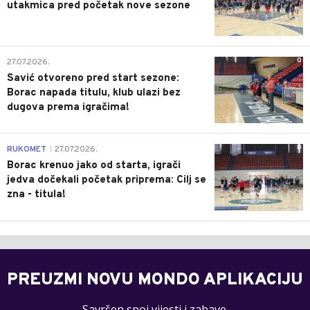
utakmica pred početak nove sezone
0
27.07.2026.
Savić otvoreno pred start sezone:
Borac napada titulu, klub ulazi bez
dugova prema igračima!
0
RUKOMET
27.07.2026.
|
Borac krenuo jako od starta, igrači
jedva dočekali početak priprema: Cilj se
zna - titula!
PREUZMI NOVU MONDO APLIKACIJU
Savršen spoj vijesti i zabave.