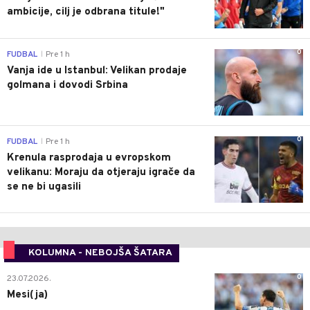
ambicije, cilj je odbrana titule!"
0
FUDBAL
Pre 1 h
|
Vanja ide u Istanbul: Velikan prodaje
golmana i dovodi Srbina
0
FUDBAL
Pre 1 h
|
Krenula rasprodaja u evropskom
velikanu: Moraju da otjeraju igrače da
se ne bi ugasili
KOLUMNA - NEBOJŠA ŠATARA
0
23.07.2026.
Mesi(ja)