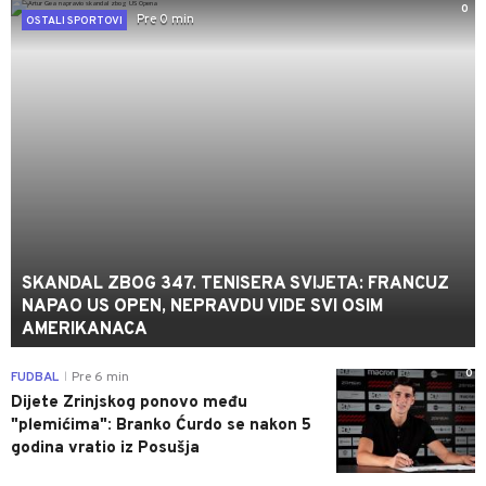
0
Pre 0 min
OSTALI SPORTOVI
SKANDAL ZBOG 347. TENISERA SVIJETA: FRANCUZ
NAPAO US OPEN, NEPRAVDU VIDE SVI OSIM
AMERIKANACA
0
FUDBAL
Pre 6 min
|
Dijete Zrinjskog ponovo među
"plemićima": Branko Ćurdo se nakon 5
godina vratio iz Posušja