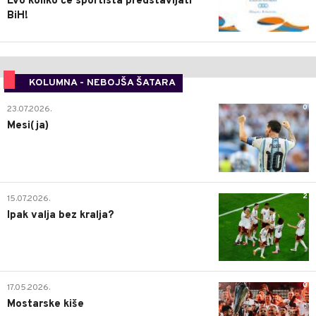
Evo koliko će sportista predstavljati
BiH!
KOLUMNA - NEBOJŠA ŠATARA
0
23.07.2026.
Mesi(ja)
2
15.07.2026.
Ipak valja bez kralja?
0
17.05.2026.
Mostarske kiše