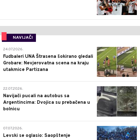
NAVIJAČI
0
24.07.2026.
Fudbaleri UNA Štrasena šokirano gledali
Grobare: Nevjerovatna scena na kraju
utakmice Partizana
0
22.07.2026.
Navijači pucali na autobus sa
Argentincima: Dvojica su prebačena u
bolnicu
1
07.07.2026.
Levski se oglasio: Saopštenje