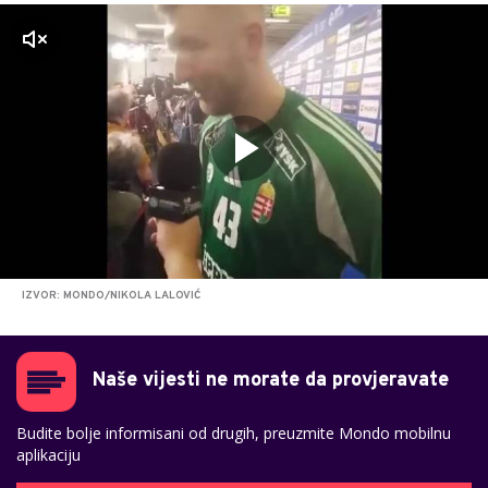
zvuk
IZVOR: MONDO/NIKOLA LALOVIĆ
Naše vijesti ne morate da provjeravate
Budite bolje informisani od drugih, preuzmite Mondo mobilnu
aplikaciju