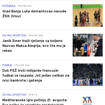
0
KOŠARKA
Pre 18 min
|
Grad Banja Luka demantovao navode
ŽKK Orlovi
0
OSTALI SPORTOVI
Pre 30 min
|
Janik Siner traži rješenje za koljeno:
Nazvao Maksa Alegrija, evo šta mu je
rekao
0
FUDBAL
Pre 55 min
|
Dok PSŽ troši milijarde francuski
fudbal se raspada: Još jedan velikan na
ivici bankrota i gašenja
0
OSTALI SPORTOVI
Pre 1 h
|
Mediteranske igre počinju 21. avgusta: