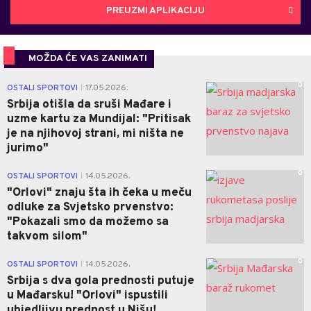
PREUZMI APLIKACIJU
MOŽDA ĆE VAS ZANIMATI
0
OSTALI SPORTOVI
17.05.2026.
|
Srbija otišla da sruši Mađare i
uzme kartu za Mundijal: "Pritisak
je na njihovoj strani, mi ništa ne
jurimo"
0
OSTALI SPORTOVI
14.05.2026.
|
"Orlovi" znaju šta ih čeka u meču
odluke za Svjetsko prvenstvo:
"Pokazali smo da možemo sa
takvom silom"
0
OSTALI SPORTOVI
14.05.2026.
|
Srbija s dva gola prednosti putuje
u Mađarsku! "Orlovi" ispustili
ubjedljivu prednost u Nišu!