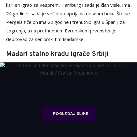
karijeri igrao za Vesprem, Hamburg i sada je član Visle. Ima
24 godine i sada je već prva opcija na desnom beku. Što se
Pergela tiče on ima 22 godine i trenutnio igra u Španiji za
Logronjo, a na prethodnom Evropskom prvenstvu je
debitovao za seniorski tim Mađarske.
Mađari stalno kradu igrače Srbiji
POGLEDAJ SLIKE