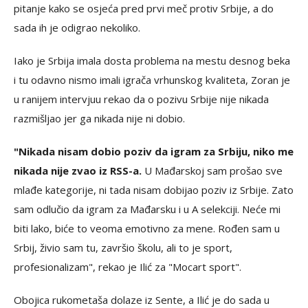
pitanje kako se osjeća pred prvi meč protiv Srbije, a do
sada ih je odigrao nekoliko.
Iako je Srbija imala dosta problema na mestu desnog beka
i tu odavno nismo imali igrača vrhunskog kvaliteta, Zoran je
u ranijem intervjuu rekao da o pozivu Srbije nije nikada
razmišljao jer ga nikada nije ni dobio.
"Nikada nisam dobio poziv da igram za Srbiju, niko me
nikada nije zvao iz RSS-a.
U Mađarskoj sam prošao sve
mlađe kategorije, ni tada nisam dobijao poziv iz Srbije. Zato
sam odlučio da igram za Mađarsku i u A selekciji. Neće mi
biti lako, biće to veoma emotivno za mene. Rođen sam u
Srbij, živio sam tu, završio školu, ali to je sport,
profesionalizam", rekao je Ilić za "Mocart sport".
Obojica rukometaša dolaze iz Sente, a Ilić je do sada u