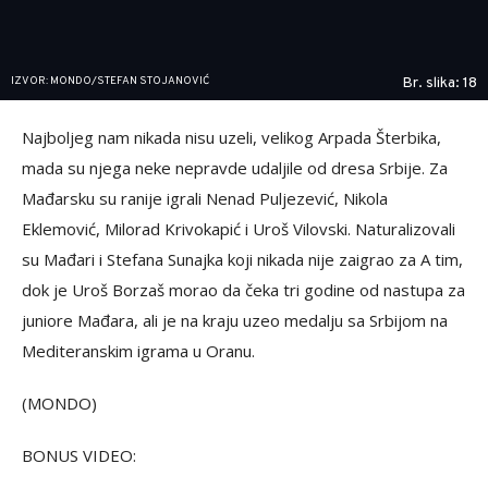
IZVOR: MONDO/STEFAN STOJANOVIĆ
Br. slika: 18
Najboljeg nam nikada nisu uzeli, velikog Arpada Šterbika,
mada su njega neke nepravde udaljile od dresa Srbije. Za
Mađarsku su ranije igrali Nenad Puljezević, Nikola
Eklemović, Milorad Krivokapić i Uroš Vilovski. Naturalizovali
su Mađari i Stefana Sunajka koji nikada nije zaigrao za A tim,
dok je Uroš Borzaš morao da čeka tri godine od nastupa za
juniore Mađara, ali je na kraju uzeo medalju sa Srbijom na
Mediteranskim igrama u Oranu.
(MONDO)
BONUS VIDEO: