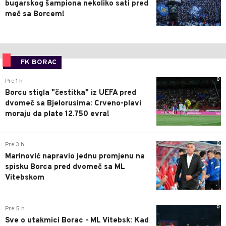
bugarskog šampiona nekoliko sati pred
meč sa Borcem!
FK BORAC
0
Pre 1 h
Borcu stigla "čestitka" iz UEFA pred
dvomeč sa Bjelorusima: Crveno-plavi
moraju da plate 12.750 evra!
0
Pre 3 h
Marinović napravio jednu promjenu na
spisku Borca pred dvomeč sa ML
Vitebskom
0
Pre 5 h
Sve o utakmici Borac - ML Vitebsk: Kad