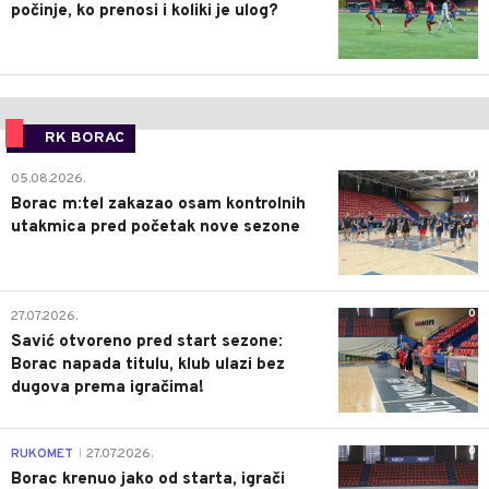
počinje, ko prenosi i koliki je ulog?
RK BORAC
0
05.08.2026.
Borac m:tel zakazao osam kontrolnih
utakmica pred početak nove sezone
0
27.07.2026.
Savić otvoreno pred start sezone:
Borac napada titulu, klub ulazi bez
dugova prema igračima!
0
RUKOMET
27.07.2026.
|
Borac krenuo jako od starta, igrači