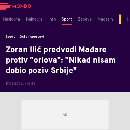
Naslovna
Najnovije
Info
Sport
Zabava
Magazin
M
Sport
Ostali sportovi
Zoran Ilić predvodi Mađare
protiv "orlova": "Nikad nisam
dobio poziv Srbije"
17.05.2026. / 10:56