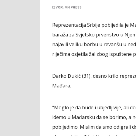
IZVOR: MN PRESS
Reprezentacija Srbije pobijedila je M
baraža za Svjetsko prvenstvo u Njem
najavili veliku borbu u revanšu u ne
riječima osjetila žal zbog ispuštene 
Darko Đukić (31), desno krilo repreze
Mađara.
"Moglo je da bude i ubjedljivije, ali d
idemo u Mađarsku da se borimo, a ne
pobijedimo. Mislim da smo odigrali