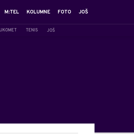
M:TEL
KOLUMNE
FOTO
JOŠ
UKOMET
TENIS
JOŠ