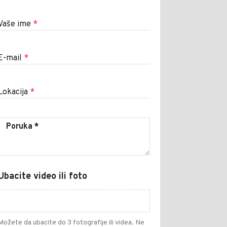
Vaše ime
*
E-mail
*
Lokacija
*
Ubacite video ili foto
Možete da ubacite do 3 fotografije ili videa. Ne