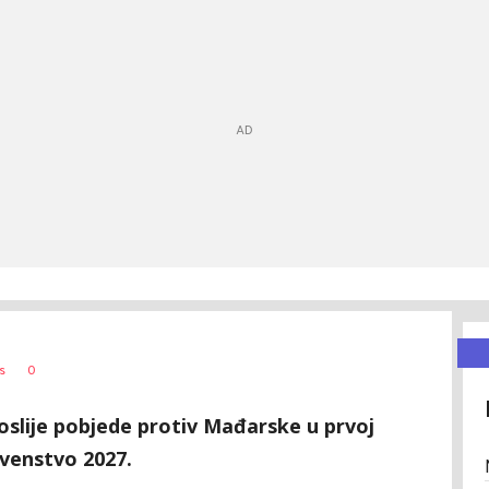
0
s
poslije pobjede protiv Mađarske u prvoj
rvenstvo 2027.