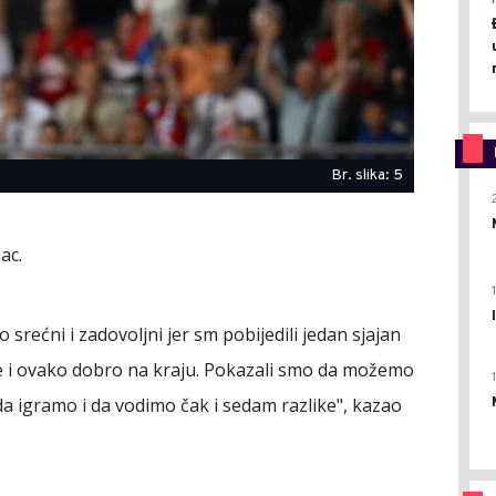
Br. slika: 5
ac.
srećni i zadovoljni jer sm pobijedili jedan sjajan
ali je i ovako dobro na kraju. Pokazali smo da možemo
a igramo i da vodimo čak i sedam razlike", kazao