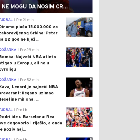
NE MOGU DA NOSIM CR...
0
FUDBAL
Pre 21 min
|
Dinamo plaća 15.000.000 za
zaboravljenog Srbina: Petar
sa 22 godine bjež...
0
KOŠARKA
Pre 29 min
|
Bomba: Najveći NBA atleta
stigao u Evropu, ali ne u
Evroligu
0
KOŠARKA
Pre 52 min
|
Kavaj Lenard je najveći NBA
prevarant: Ilegano uzimao
desetine miliona, ...
0
FUDBAL
Pre 1 h
|
Rodri ide u Barselonu: Real
sve dogovorio i riješio, a onda
je poziv naj...
0
|