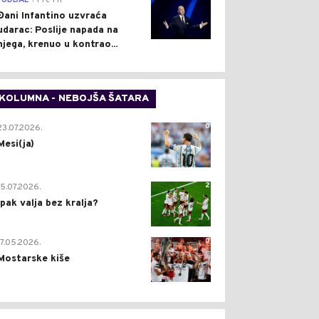
FUDBAL
Pre 1 h
Đani Infantino uzvraća
udarac: Poslije napada na
njega, krenuo u kontrao...
KOLUMNA - NEBOJŠA ŠATARA
0
23.07.2026.
Mesi(ja)
2
15.07.2026.
Ipak valja bez kralja?
0
17.05.2026.
Mostarske kiše