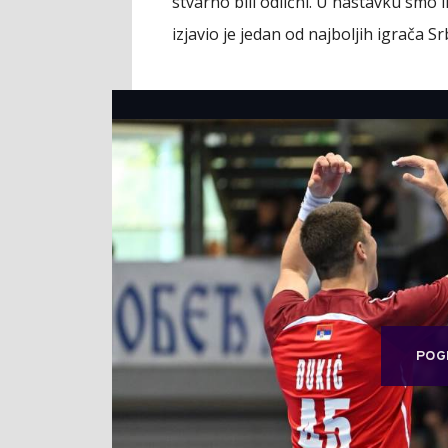
stvarno bili odlični. U nastavku smo i
izjavio je jedan od najboljih igrača Sr
POG