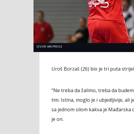
IZVOR: MN PRESS
Uroš Borzaš (26) bio je tri puta strijel
"Ne treba da žalimo, treba da budemo 
tim. Istina, moglo je i ubjedljivije, 
sa jednom silom kakva je Mađarska d
je on.