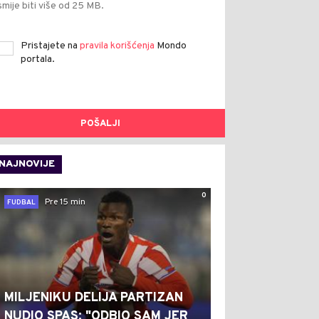
smije biti više od 25 MB.
Pristajete na
pravila korišćenja
Mondo
portala.
POŠALJI
NAJNOVIJE
0
Pre 15 min
FUDBAL
MILJENIKU DELIJA PARTIZAN
NUDIO SPAS: "ODBIO SAM JER