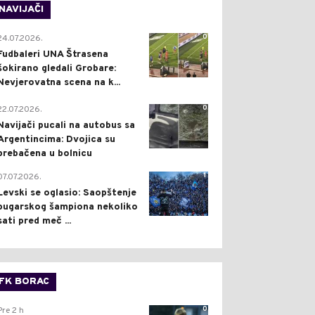
NAVIJAČI
0
24.07.2026.
Fudbaleri UNA Štrasena
šokirano gledali Grobare:
Nevjerovatna scena na k...
0
22.07.2026.
Navijači pucali na autobus sa
Argentincima: Dvojica su
prebačena u bolnicu
1
07.07.2026.
Levski se oglasio: Saopštenje
bugarskog šampiona nekoliko
sati pred meč ...
FK BORAC
0
Pre 2 h