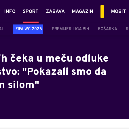
INFO
SPORT
ZABAVA
MAGAZIN
MOBIT
AL
FIFA WC 2026
PREMIJER LIGA BIH
KOŠARKA
R
 ih čeka u meču odluke
stvo: "Pokazali smo da
 silom"