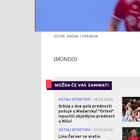
IZVOR: ARENA 1 PREMIUM
(MONDO)
MOŽDA ĆE VAS ZANIMATI
OSTALI SPORTOVI
14.05.2026.
|
Srbija s dva gola prednosti
putuje u Mađarsku! "Orlovi"
ispustili ubjedljivu prednost
u Nišu!
OSTALI SPORTOVI
13.05.2026.
|
Lino Červar se vratio