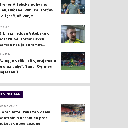
Trener Vitebska pohvalio
Banjalučane: Publika Borčev
12. igrač, uživanje...
0
Pre 3 h
Srbin iz redova Vitebska o
porazu od Borca: Crveni
karton nas je poremet...
0
Pre 11 h
"Ulog je veliki, ali vjerujemo u
prolaz dalje": Sandi Ogrinec
svjestan š...
RK BORAC
0
05.08.2026.
Borac m:tel zakazao osam
kontrolnih utakmica pred
početak nove sezone