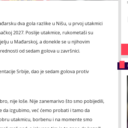
ađarsku dva gola razlike u Nišu, u prvoj utakmici
ačkoj 2027. Poslije utakmice, rukometaši su
djelju u Mađarskoj, a donekle se u njihovim
prednosti od sedam golova u završnici.
ntacije Srbije, dao je sedam golova protiv
obro, nije loše. Nije zanemarivo što smo pobijedili,
 da izgubimo, već ćemo probati i tamo da
 dobru utakmicu, borbenu i na momente smo