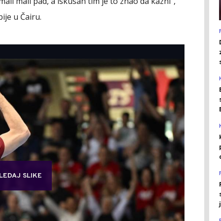
mali mali pad, a iskusan tim je to znao da kazni",
bije u Čairu.
LEDAJ SLIKE