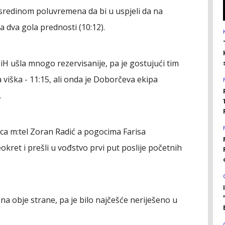
7 sredinom poluvremena da bi u uspjeli da na
dva gola prednosti (10:12).
H ušla mnogo rezervisanije, pa je gostujući tim
 viška - 11:15, ali onda je Doborčeva ekipa
.
a m:tel Zoran Radić a pogocima Farisa
okret i prešli u vođstvo prvi put poslije početnih
" na obje strane, pa je bilo najčešće neriješeno u