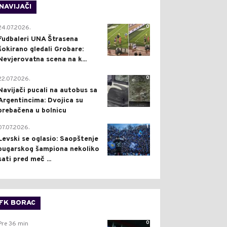
NAVIJAČI
0
24.07.2026.
Fudbaleri UNA Štrasena
šokirano gledali Grobare:
Nevjerovatna scena na k...
0
22.07.2026.
Navijači pucali na autobus sa
Argentincima: Dvojica su
prebačena u bolnicu
1
07.07.2026.
Levski se oglasio: Saopštenje
bugarskog šampiona nekoliko
sati pred meč ...
FK BORAC
0
Pre 36 min