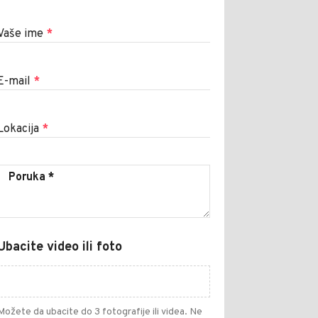
Vaše ime
*
E-mail
*
Lokacija
*
Ubacite video ili foto
Možete da ubacite do 3 fotografije ili videa. Ne