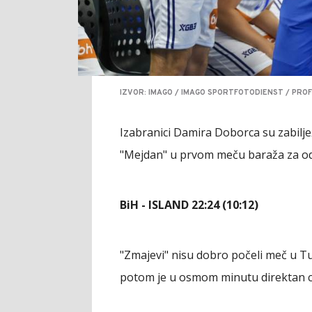
IZVOR: IMAGO / IMAGO SPORTFOTODIENST / PROF
Izabranici Damira Doborca su zabiljež
"Mejdan" u prvom meču baraža za od
BiH - ISLAND 22:24 (10:12)
"Zmajevi" nisu dobro počeli meč u Tuzl
potom je u osmom minutu direktan cr