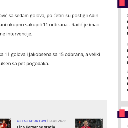
ović sa sedam golova, po četiri su postigli Adin
mani ukupno sakupili 11 odbrana - Radić je imao
ne intervencije.
11 golova i Jakobsena sa 15 odbrana, a veliki
oulsen sa pet pogodaka.
0
0
OSTALI SPORTOVI
13.05.2026.
|
Lino Červar se vratio