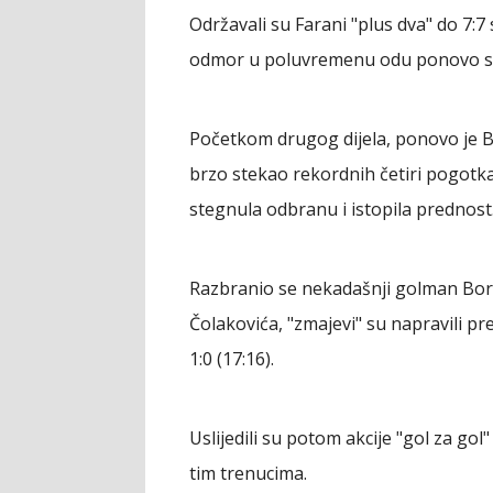
Održavali su Farani "plus dva" do 7:
odmor u poluvremenu odu ponovo sa 
Početkom drugog dijela, ponovo je Bi
brzo stekao rekordnih četiri pogotka
stegnula odbranu i istopila prednost
Razbranio se nekadašnji golman Borc
Čolakovića, "zmajevi" su napravili pre
1:0 (17:16).
Uslijedili su potom akcije "gol za gol
tim trenucima.