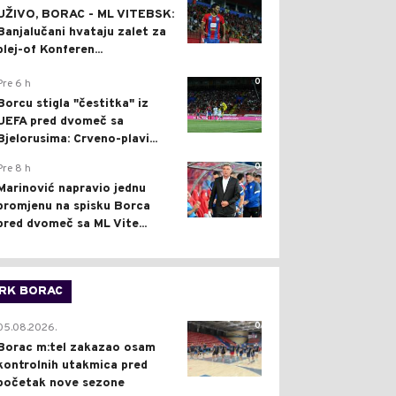
UŽIVO, BORAC - ML VITEBSK:
Banjalučani hvataju zalet za
plej-of Konferen...
0
Pre 6 h
Borcu stigla "čestitka" iz
UEFA pred dvomeč sa
Bjelorusima: Crveno-plavi...
0
Pre 8 h
Marinović napravio jednu
promjenu na spisku Borca
pred dvomeč sa ML Vite...
RK BORAC
0
05.08.2026.
Borac m:tel zakazao osam
kontrolnih utakmica pred
početak nove sezone