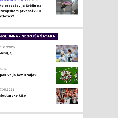
OSTALI SPORTOVI
Pre 1 h
Ko predstavlja Srbiju na
Evropskom prvenstvu u
atletici?
KOLUMNA - NEBOJŠA ŠATARA
0
23.07.2026.
Mesi(ja)
2
15.07.2026.
Ipak valja bez kralja?
0
17.05.2026.
Mostarske kiše