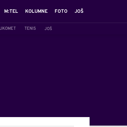
M:TEL
KOLUMNE
FOTO
JOŠ
UKOMET
TENIS
JOŠ