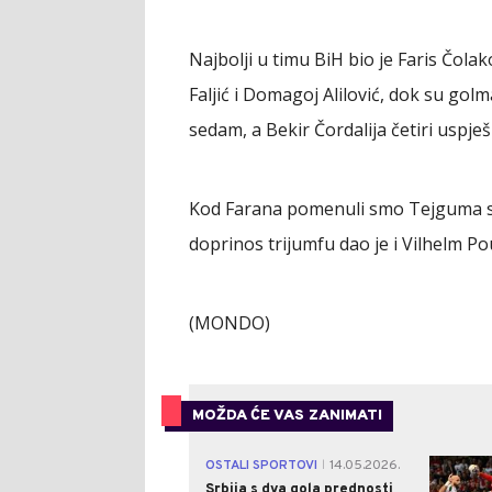
Najbolji u timu BiH bio je Faris Čolak
Faljić i Domagoj Alilović, dok su gol
sedam, a Bekir Čordalija četiri uspješ
Kod Farana pomenuli smo Tejguma sa 
doprinos trijumfu dao je i Vilhelm P
(MONDO)
MOŽDA ĆE VAS ZANIMATI
OSTALI SPORTOVI
14.05.2026.
|
Srbija s dva gola prednosti