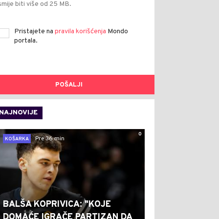
smije biti više od 25 MB.
Pristajete na
pravila korišćenja
Mondo
portala.
POŠALJI
NAJNOVIJE
0
Pre 36 min
KOŠARKA
BALŠA KOPRIVICA: "KOJE
DOMAĆE IGRAČE PARTIZAN DA