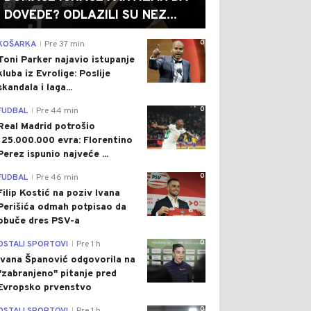
DOVEDE? ODLAZILI SU NEZ...
0
KOŠARKA
Pre 37 min
|
Toni Parker najavio istupanje
kluba iz Evrolige: Poslije
skandala i laga...
0
FUDBAL
Pre 44 min
|
Real Madrid potrošio
125.000.000 evra: Florentino
Perez ispunio najveće ...
0
FUDBAL
Pre 46 min
|
Filip Kostić na poziv Ivana
Perišića odmah potpisao da
obuče dres PSV-a
0
OSTALI SPORTOVI
Pre 1 h
|
Ivana Španović odgovorila na
"zabranjeno" pitanje pred
Evropsko prvenstvo
0
|