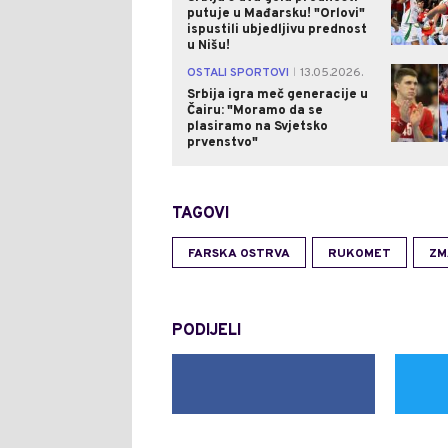
putuje u Mađarsku! "Orlovi"
ispustili ubjedljivu prednost
u Nišu!
OSTALI SPORTOVI
13.05.2026.
|
Srbija igra meč generacije u
Čairu: "Moramo da se
plasiramo na Svjetsko
prvenstvo"
TAGOVI
FARSKA OSTRVA
RUKOMET
ZM
PODIJELI