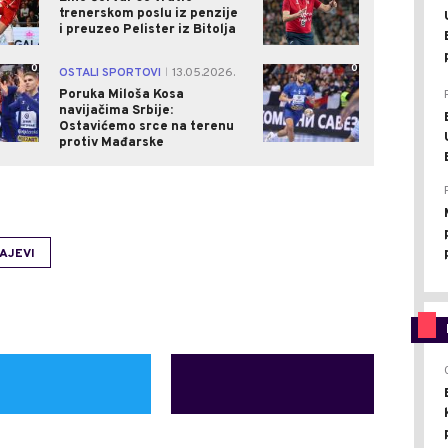
trenerskom poslu iz penzije
i preuzeo Pelister iz Bitolja
0
0
OSTALI SPORTOVI
13.05.2026.
|
Poruka Miloša Kosa
navijačima Srbije:
Ostavićemo srce na terenu
protiv Mađarske
AJEVI