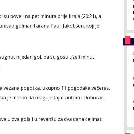
i su poveli na pet minuta prije kraja (20:21), a
unisao golman Farana Pauli Jakobsen, koji je
tignut nijedan gol, pa su gosti uzeli minut
.
a vezana pogotka, ukupno 11 pogodaka večeras,
3), pa je morao da reaguje tajm-autom i Doborac.
čuvaju dva gola i u revanšu za dva dana će imati