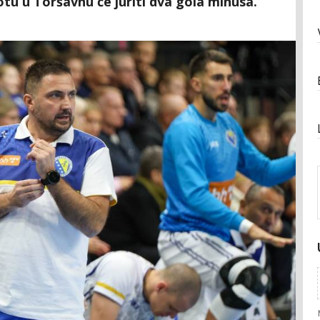
tu u Toršavnu će juriti dva gola minusa.