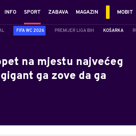
INFO
SPORT
ZABAVA
MAGAZIN
MOBIT
AL
FIFA WC 2026
PREMIJER LIGA BIH
KOŠARKA
R
opet na mjestu najvećeg
gigant ga zove da ga