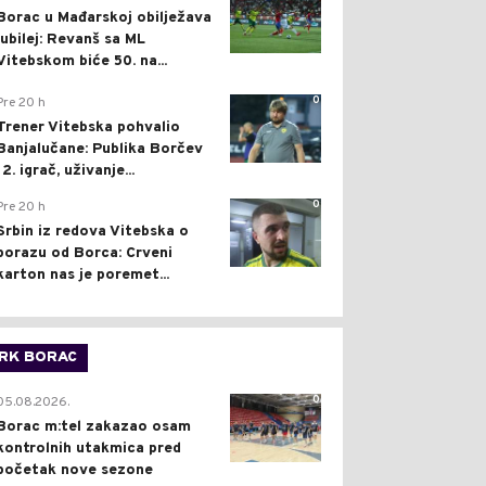
Borac u Mađarskoj obilježava
jubilej: Revanš sa ML
Vitebskom biće 50. na...
0
Pre 20 h
Trener Vitebska pohvalio
Banjalučane: Publika Borčev
12. igrač, uživanje...
0
Pre 20 h
Srbin iz redova Vitebska o
porazu od Borca: Crveni
karton nas je poremet...
RK BORAC
0
05.08.2026.
Borac m:tel zakazao osam
kontrolnih utakmica pred
početak nove sezone