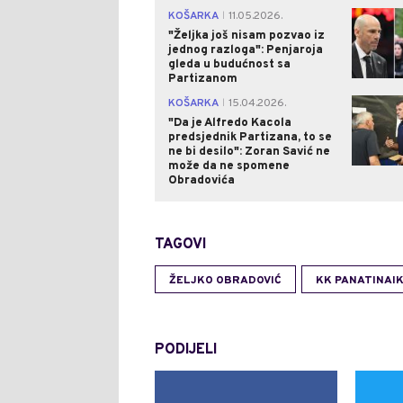
KOŠARKA
11.05.2026.
|
"Željka još nisam pozvao iz
jednog razloga": Penjaroja
gleda u budućnost sa
Partizanom
KOŠARKA
15.04.2026.
|
"Da je Alfredo Kacola
predsjednik Partizana, to se
ne bi desilo": Zoran Savić ne
može da ne spomene
Obradovića
TAGOVI
ŽELJKO OBRADOVIĆ
KK PANATINAI
PODIJELI