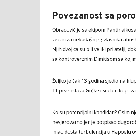
Povezanost sa por
Obradović je sa ekipom Pantinaikosa o
vezan za nekadašnjeg vlasnika atins
Njih dvojica su bili veliki prijatelji, 
sa kontroverznim Dimitisom sa kojim 
Željko je čak 13 godina sjedio na klup
11 prvenstava Grčke i sedam kupova 
Ko su potencijalni kandidati? Osim n
nevjerovatno jer je potpisao dugoročn
imao dosta turbulencija u Hapoelu ove