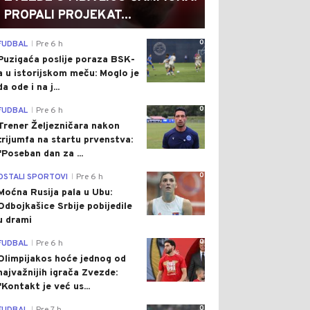
PROPALI PROJEKAT...
0
FUDBAL
Pre 6 h
|
Puzigaća poslije poraza BSK-
a u istorijskom meču: Moglo je
da ode i na j...
0
FUDBAL
Pre 6 h
|
Trener Željezničara nakon
trijumfa na startu prvenstva:
"Poseban dan za ...
0
OSTALI SPORTOVI
Pre 6 h
|
Moćna Rusija pala u Ubu:
Odbojkašice Srbije pobijedile
u drami
0
FUDBAL
Pre 6 h
|
Olimpijakos hoće jednog od
najvažnijih igrača Zvezde:
"Kontakt je već us...
0
|