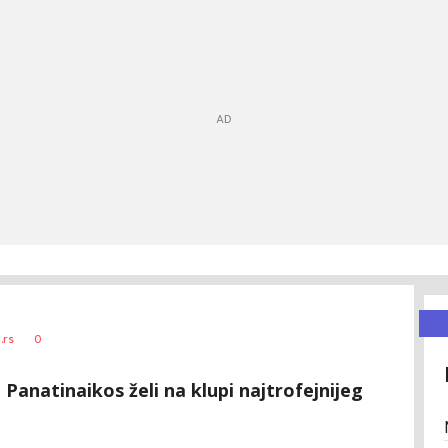
0
.rs
 Panatinaikos želi na klupi najtrofejnijeg