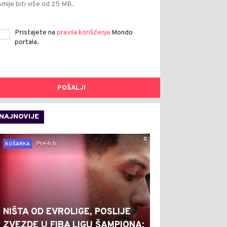
smije biti više od 25 MB.
Pristajete na
pravila korišćenja
Mondo
portala.
POŠALJI
NAJNOVIJE
0
Pre 6 h
KOŠARKA
NIŠTA OD EVROLIGE, POSLIJE
ZVEZDE U FIBA LIGU ŠAMPIONA: