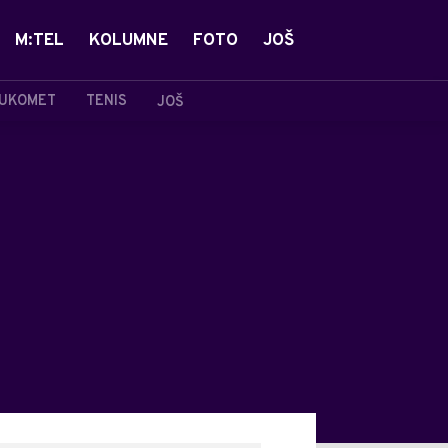
M:TEL
KOLUMNE
FOTO
JOŠ
UKOMET
TENIS
JOŠ