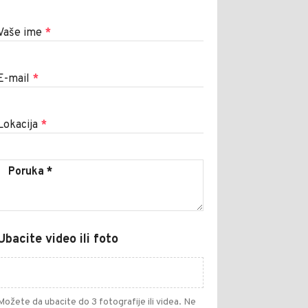
Vaše ime
*
E-mail
*
Lokacija
*
Ubacite video ili foto
Možete da ubacite do 3 fotografije ili videa. Ne