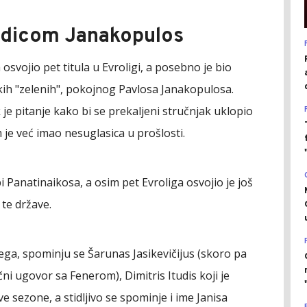
odicom Janakopulos
svojio pet titula u Evroligi, a posebno je bio
kih "zelenih", pokojnog Pavlosa Janakopulosa.
dok je pitanje kako bi se prekaljeni stručnjak uklopio
je već imao nesuglasica u prošlosti.
i Panatinaikosa, a osim pet Evroliga osvojio je još
te države.
jega, spominju se Šarunas Jasikevičijus (skoro pa
i ugovor sa Fenerom), Dimitris Itudis koji je
 sezone, a stidljivo se spominje i ime Janisa