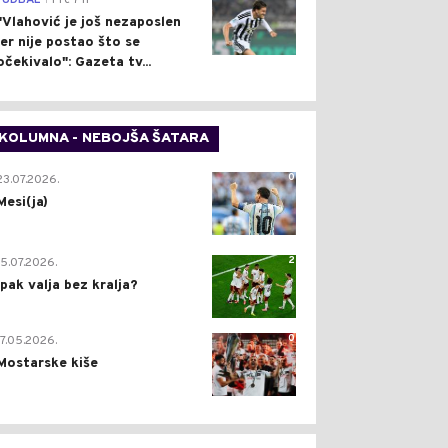
FUDBAL
Pre 7 h
"Vlahović je još nezaposlen
jer nije postao što se
očekivalo": Gazeta tv...
KOLUMNA - NEBOJŠA ŠATARA
0
23.07.2026.
Mesi(ja)
2
15.07.2026.
Ipak valja bez kralja?
0
17.05.2026.
Mostarske kiše