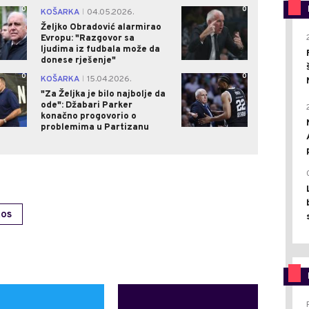
0
0
KOŠARKA
04.05.2026.
|
Željko Obradović alarmirao
Evropu: "Razgovor sa
ljudima iz fudbala može da
donese rješenje"
0
0
KOŠARKA
15.04.2026.
|
"Za Željka je bilo najbolje da
ode": Džabari Parker
konačno progovorio o
problemima u Partizanu
KOS