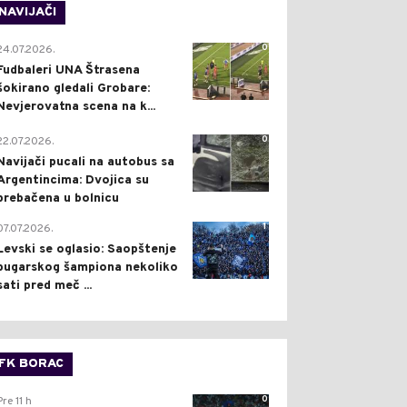
NAVIJAČI
0
24.07.2026.
Fudbaleri UNA Štrasena
šokirano gledali Grobare:
Nevjerovatna scena na k...
0
22.07.2026.
Navijači pucali na autobus sa
Argentincima: Dvojica su
prebačena u bolnicu
1
07.07.2026.
Levski se oglasio: Saopštenje
bugarskog šampiona nekoliko
sati pred meč ...
FK BORAC
0
Pre 11 h