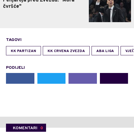
Penjaroja pred Zvezdu: "Mora
čvršće"
TAGOVI
KK PARTIZAN
KK CRVENA ZVEZDA
ABA LIGA
VJEČ
PODIJELI
KOMENTARI
0