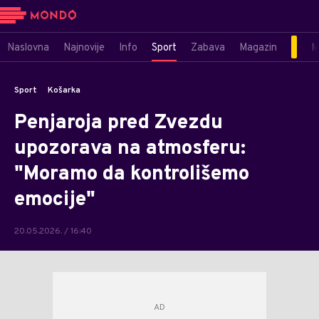
Naslovna
Najnovije
Info
Sport
Zabava
Magazin
M
Sport
Košarka
Penjaroja pred Zvezdu
upozorava na atmosferu:
"Moramo da kontrolišemo
emocije"
20.05.2026. / 16:40