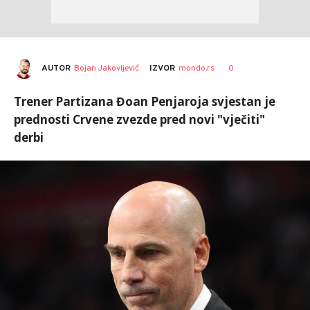
AUTOR
Bojan Jakovljević
0
IZVOR
mondo.rs
Trener Partizana Đoan Penjaroja svjestan je
prednosti Crvene zvezde pred novi "vječiti"
derbi