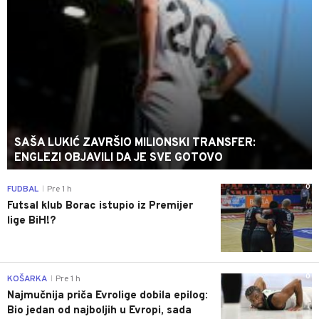
SAŠA LUKIĆ ZAVRŠIO MILIONSKI TRANSFER:
ENGLEZI OBJAVILI DA JE SVE GOTOVO
0
FUDBAL
Pre 1 h
|
Futsal klub Borac istupio iz Premijer
lige BiH!?
0
KOŠARKA
Pre 1 h
|
Najmučnija priča Evrolige dobila epilog:
Bio jedan od najboljih u Evropi, sada