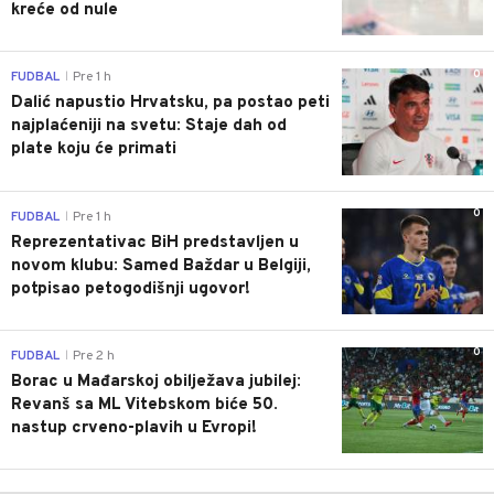
kreće od nule
0
FUDBAL
Pre 1 h
|
Dalić napustio Hrvatsku, pa postao peti
najplaćeniji na svetu: Staje dah od
plate koju će primati
0
FUDBAL
Pre 1 h
|
Reprezentativac BiH predstavljen u
novom klubu: Samed Baždar u Belgiji,
potpisao petogodišnji ugovor!
0
FUDBAL
Pre 2 h
|
Borac u Mađarskoj obilježava jubilej:
Revanš sa ML Vitebskom biće 50.
nastup crveno-plavih u Evropi!