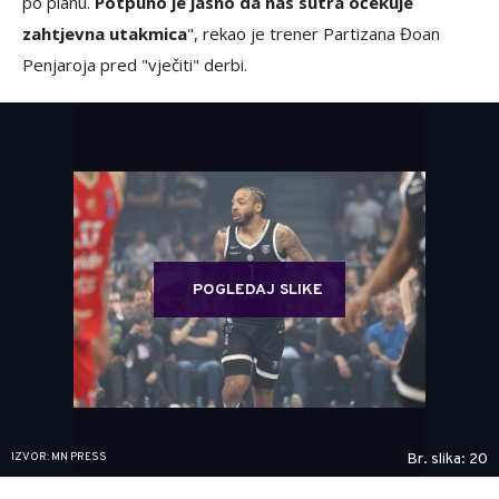
po planu.
Potpuno je jasno da nas sutra očekuje
zahtjevna utakmica
", rekao je trener Partizana Đoan
Penjaroja pred "vječiti" derbi.
POGLEDAJ SLIKE
IZVOR: MN PRESS
Br. slika: 20