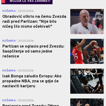
MOŽDA ĆE VAS ZANIMATI
0
KOŠARKA
20.05.2026.
|
Obradović otkrio na čemu Zvezda
radi pred Partizan: "Nije bilo
ničeg što nismo očekivali"
0
KOŠARKA
20.05.2026.
|
Partizan se oglasio pred Zvezdu:
Saopštenje od samo jedne
rečenice
0
KOŠARKA
20.05.2026.
|
Isak Bonga zaludio Evropu: Ako
propadne NBA, zna se gdje će
nastaviti karijeru
0
KOŠARKA
20.05.2026.
|