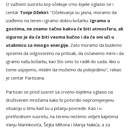
O važnom susretu koji očekuje crno-bijele oglasio se i
centar
Tonje Džekiri
. "Očekivanja su jasna, moramo da
izađemo na teren i igramo dobru košarku.
Igramo u
gostima, ne znamo tačno kakva će biti atmosfera, ali
sigurno je da će biti veoma bučno i da će oni ući u
utakmicu sa mnogo energije.
Zato moramo da budemo
spremni da odgovorimo na pritisak, da ostanemo mirni i da
igramo našu košarku, kao što smo to radili do sada. Ako u
tome uspijemo, mislim da možemo da pobijedimo", rekao
je centar Partizana.
Partizan se pred susret sa crveno-bijelima oglasio na
društvenim mrežama kako bi potvrdio nepromijenjenu
situaciju u timu kad su u pitanju povrede. Kao i u
prethodnom susretu, na terenu nećemo vidjeti kapitena
Vanju Marinkovića, Šejka Miltona i Marija Nakića, a za