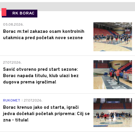
RK BORAC
0
05.08.2026.
Borac m:tel zakazao osam kontrolnih
utakmica pred početak nove sezone
0
27.07.2026.
Savić otvoreno pred start sezone:
Borac napada titulu, klub ulazi bez
dugova prema igračima!
0
RUKOMET
27.07.2026.
|
Borac krenuo jako od starta, igrači
jedva dočekali početak priprema: Cilj se
zna - titula!