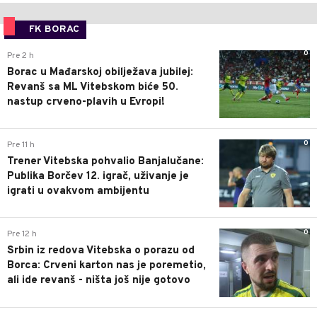
FK BORAC
0
Pre 2 h
Borac u Mađarskoj obilježava jubilej:
Revanš sa ML Vitebskom biće 50.
nastup crveno-plavih u Evropi!
0
Pre 11 h
Trener Vitebska pohvalio Banjalučane:
Publika Borčev 12. igrač, uživanje je
igrati u ovakvom ambijentu
0
Pre 12 h
Srbin iz redova Vitebska o porazu od
Borca: Crveni karton nas je poremetio,
ali ide revanš - ništa još nije gotovo