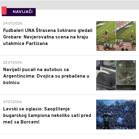
NAVIJAČI
0
24.07.2026.
Fudbaleri UNA Štrasena šokirano gledali
Grobare: Nevjerovatna scena na kraju
utakmice Partizana
0
22.07.2026.
Navijači pucali na autobus sa
Argentincima: Dvojica su prebačena u
bolnicu
1
07.07.2026.
Levski se oglasio: Saopštenje
bugarskog šampiona nekoliko sati pred
meč sa Borcem!