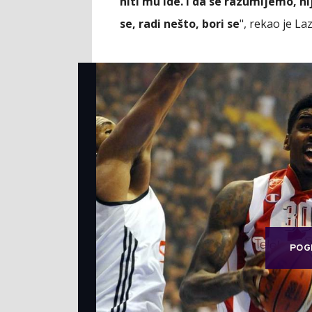
niti mu ide. I da se razumijemo, ni
se, radi nešto, bori se
", rekao je La
POG