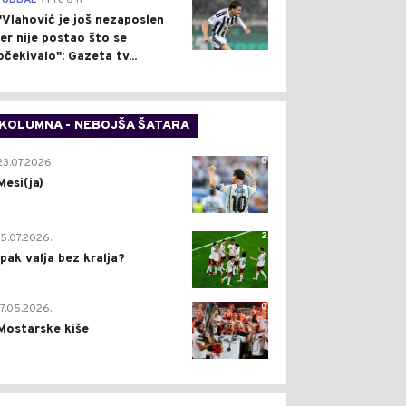
FUDBAL
Pre 6 h
"Vlahović je još nezaposlen
jer nije postao što se
očekivalo": Gazeta tv...
KOLUMNA - NEBOJŠA ŠATARA
0
23.07.2026.
Mesi(ja)
2
15.07.2026.
Ipak valja bez kralja?
0
17.05.2026.
Mostarske kiše