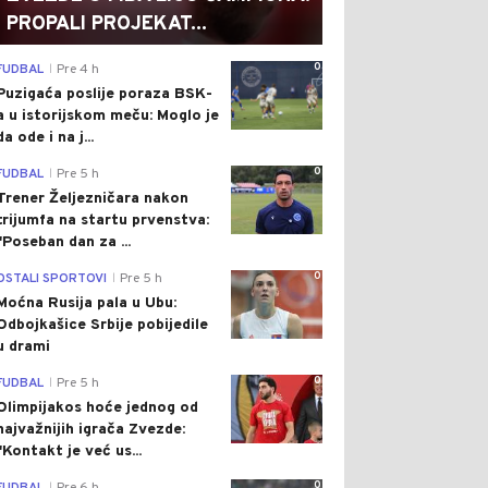
PROPALI PROJEKAT...
0
FUDBAL
Pre 4 h
|
Puzigaća poslije poraza BSK-
a u istorijskom meču: Moglo je
da ode i na j...
0
FUDBAL
Pre 5 h
|
Trener Željezničara nakon
trijumfa na startu prvenstva:
"Poseban dan za ...
0
OSTALI SPORTOVI
Pre 5 h
|
Moćna Rusija pala u Ubu:
Odbojkašice Srbije pobijedile
u drami
0
FUDBAL
Pre 5 h
|
Olimpijakos hoće jednog od
najvažnijih igrača Zvezde:
"Kontakt je već us...
0
|