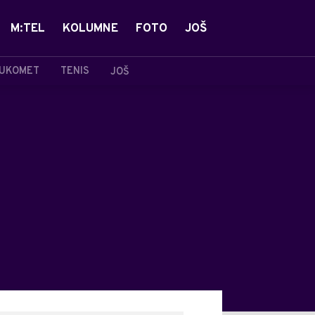
M:TEL
KOLUMNE
FOTO
JOŠ
UKOMET
TENIS
JOŠ