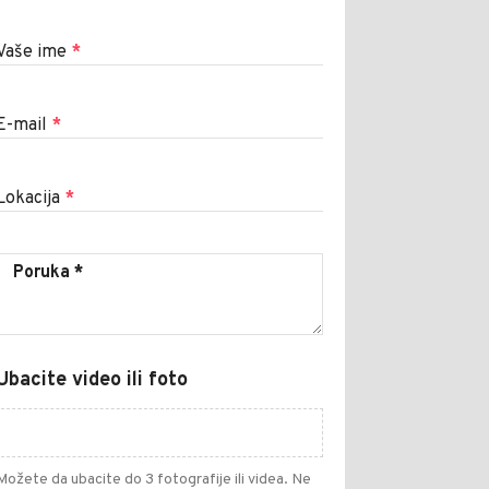
Vaše ime
*
E-mail
*
Lokacija
*
Ubacite video ili foto
Možete da ubacite do 3 fotografije ili videa. Ne