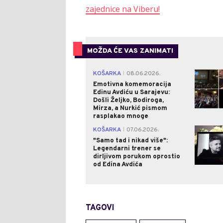
zajednice na Viberu!
MOŽDA ĆE VAS ZANIMATI
KOŠARKA
08.06.2026.
|
Emotivna komemoracija
Edinu Avdiću u Sarajevu:
Došli Željko, Bodiroga,
Mirza, a Nurkić pismom
rasplakao mnoge
KOŠARKA
07.06.2026.
|
"Samo tad i nikad više":
Legendarni trener se
dirljivom porukom oprostio
od Edina Avdića
TAGOVI