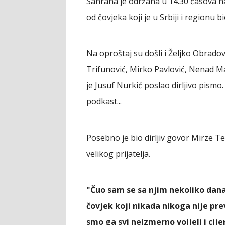
Sahrana je održana u 14.30 časova na 
od čovjeka koji je u Srbiji i regionu 
Na oproštaj su došli i Željko Obrado
Trifunović, Mirko Pavlović, Nenad M
je Jusuf Nurkić poslao dirljivo pismo.
podkast...
Posebno je bio dirljiv govor Mirze Te
velikog prijatelja.
"Čuo sam se sa njim nekoliko dana
čovjek koji nikada nikoga nije prev
smo ga svi neizmerno voljeli i cije