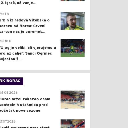
12. igrač, uživanje...
0
Pre 1 h
Srbin iz redova Vitebska o
porazu od Borca: Crveni
karton nas je poremet...
0
Pre 10 h
"Ulog je veliki, ali vjerujemo u
prolaz dalje": Sandi Ogrinec
svjestan š...
RK BORAC
0
05.08.2026.
Borac m:tel zakazao osam
kontrolnih utakmica pred
početak nove sezone
0
27.07.2026.