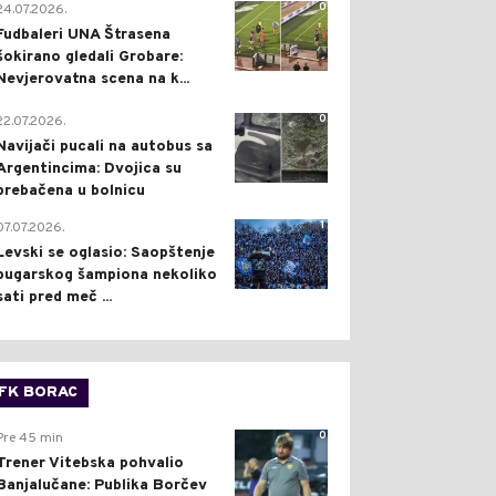
0
24.07.2026.
Fudbaleri UNA Štrasena
šokirano gledali Grobare:
Nevjerovatna scena na k...
0
22.07.2026.
Navijači pucali na autobus sa
Argentincima: Dvojica su
prebačena u bolnicu
1
07.07.2026.
Levski se oglasio: Saopštenje
bugarskog šampiona nekoliko
sati pred meč ...
FK BORAC
0
Pre 45 min
Trener Vitebska pohvalio
Banjalučane: Publika Borčev