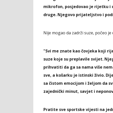
mikrofon, posjedovao je rijetku i d
druge. Njegovo prijateljstvo i pod
Nije mogao da zadrži suze, počeo je d
"Svi me znate kao čovjeka koji rij
suze koje su preplavile svijet. Nj
prihvatiti da ga sa nama više nem
sve, a košarku je istinski živio. Di
sa čistom emocijom i željom da svi
zajednički minut, savjet i neponovl
Pratite sve sportske vijesti na j