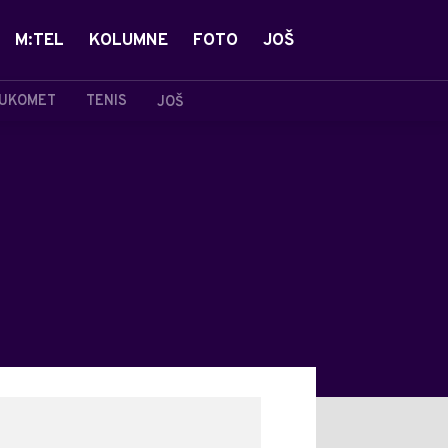
M:TEL
KOLUMNE
FOTO
JOŠ
UKOMET
TENIS
JOŠ