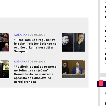
0
0
KOŠARKA
08.06.2026.
|
"Pitao sam Bodirogu kakav
je Edin": Teletović plakao na
Avdićevoj komemoraciji u
Sarajevu
0
0
KOŠARKA
05.06.2026.
|
"Posljednjeg našeg prenosa
ne želim da se sjećam":
Nenad Kostić se u suzama
oprostio od Edina Avdića
usred prenosa