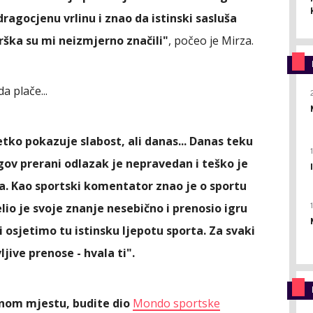
ragocjenu vrlinu i znao da istinski sasluša
rška su mi neizmjerno značili"
, počeo je Mirza.
a plače...
etko pokazuje slabost, ali danas... Danas teku
egov prerani odlazak je nepravedan i teško je
a. Kao sportski komentator znao je o sportu
jelio je svoje znanje nesebično i prenosio igru
 osjetimo tu istinsku ljepotu sporta. Za svaki
jive prenose - hvala ti".
ednom mjestu, budite dio
Mondo sportske