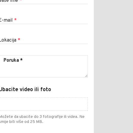
Vaše ime
*
E-mail
*
Lokacija
*
Ubacite video ili foto
Možete da ubacite do 3 fotografije ili videa. Ne
smije biti više od 25 MB.