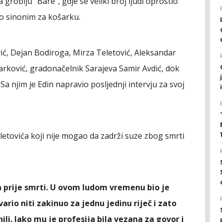
groblju "Bare", gdje se veliki broj ljudi oprostio
bio sinonim za košarku.
vić, Dejan Bodiroga, Mirza Teletović, Aleksandar
arković, gradonačelnik Sarajeva Samir Avdić, dok
 Sa njim je Edin napravio posljednji intervju za svoj
letovića koji nije mogao da zadrži suze zbog smrti
 prije smrti. U ovom ludom vremenu bio je
ario niti zakinuo za jednu jedinu riječ i zato
nili. Iako mu je profesija bila vezana za govor i