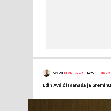
AUTOR
Dragan Šutvić
IZVOR
mondo.rs
Edin Avdić iznenada je preminuo