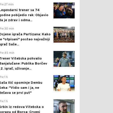
0
Pre 27 min
Legendarni trener sa 74
godine pobijedio rak: Objavio
da je zdrav i odma...
0
Pre 30 min
Ocjene igrača Partizana: Kako
je "otpisani" postao najvažniji
igrač Saše...
0
Pre 45 min
Trener Vitebska pohvalio
Banjalučane: Publika Borčev
12. igrač, uživanje...
0
Pre 1 h
Saša Ilić opominje Dembu
Seka: "Vidio sam i ja, ne
dešava se prvi put"
0
Pre 1 h
Srbin iz redova Vitebska o
porazu od Borca: Crveni