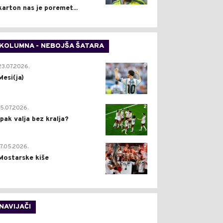
karton nas je poremet...
KOLUMNA - NEBOJŠA ŠATARA
0
23.07.2026.
Mesi(ja)
2
15.07.2026.
Ipak valja bez kralja?
0
17.05.2026.
Mostarske kiše
NAVIJAČI