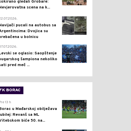
šokirano gledali Grobare:
Nevjerovatna scena na k...
0
22.07.2026.
Navijači pucali na autobus sa
Argentincima: Dvojica su
prebačena u bolnicu
1
07.07.2026.
Levski se oglasio: Saopštenje
bugarskog šampiona nekoliko
sati pred meč ...
FK BORAC
0
Pre 13 h
Borac u Mađarskoj obilježava
jubilej: Revanš sa ML
Vitebskom biće 50. na...