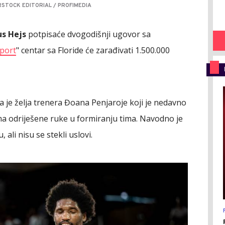
STOCK EDITORIAL / PROFIMEDIA
us Hejs
potpisaće dvogodišnji ugovor sa
port
" centar sa Floride će zarađivati 1.500.000
a je želja trenera Đoana Penjaroje koji je nedavno
ma odriješene ruke u formiranju tima. Navodno je
ali nisu se stekli uslovi.