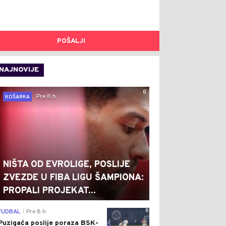
POŠALJI
NAJNOVIJE
0
Pre 8 h
KOŠARKA
NIŠTA OD EVROLIGE, POSLIJE
ZVEZDE U FIBA LIGU ŠAMPIONA:
PROPALI PROJEKAT...
0
FUDBAL
Pre 8 h
|
Puzigaća poslije poraza BSK-