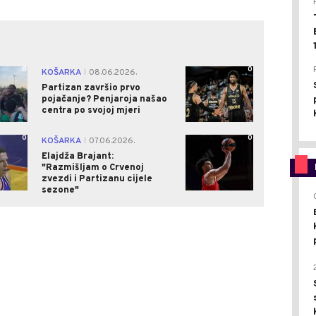
0
0
KOŠARKA
08.06.2026.
|
Partizan završio prvo
pojačanje? Penjaroja našao
centra po svojoj mjeri
0
0
KOŠARKA
07.06.2026.
|
Elajdža Brajant:
"Razmišljam o Crvenoj
zvezdi i Partizanu cijele
sezone"