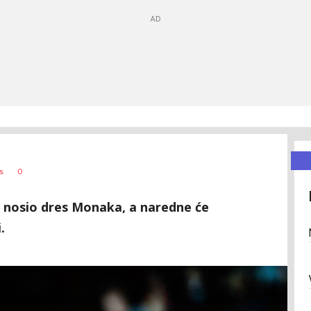
0
s
e nosio dres Monaka, a naredne će
.