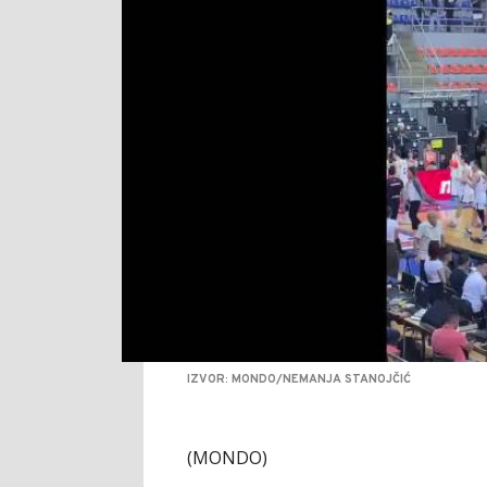
IZVOR: MONDO/NEMANJA STANOJČIĆ
(MONDO)