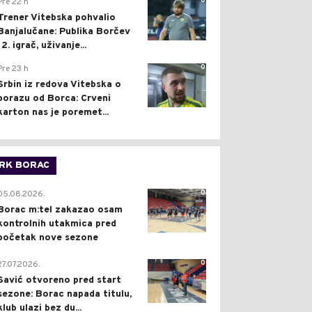
0
Pre 22 h
Trener Vitebska pohvalio
Banjalučane: Publika Borčev
12. igrač, uživanje...
0
Pre 23 h
Srbin iz redova Vitebska o
porazu od Borca: Crveni
karton nas je poremet...
RK BORAC
0
05.08.2026.
Borac m:tel zakazao osam
kontrolnih utakmica pred
početak nove sezone
0
27.07.2026.
Savić otvoreno pred start
sezone: Borac napada titulu,
klub ulazi bez du...