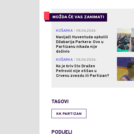
MOŽDA ĆE VAS ZANIMATI
KOŠARKA
08.06.2026.
|
Navijači Huventuda opkolili
Džabarija Parkera: Ovo u
Partizanu nikada nije
doživio
KOŠARKA
08.06.2026.
|
Ko je kriv što Dražen
Petrović nije otišao u
Crvenu zvezdu ili Partizan?
TAGOVI
KK PARTIZAN
PODIJELI