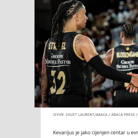
IZVOR: COUST LAURENT/ABACA / ABACA PRESS /
Kevarijus je jako cijenjen centar u e