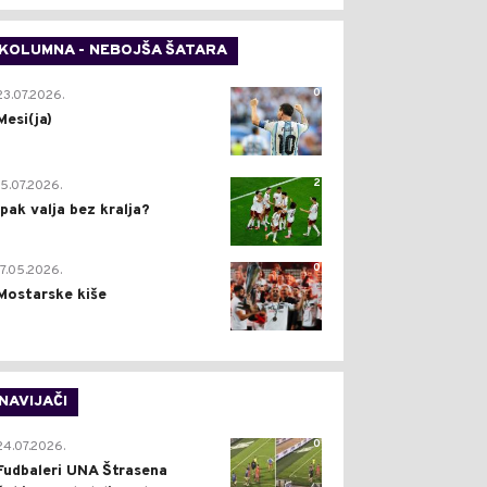
KOLUMNA - NEBOJŠA ŠATARA
0
23.07.2026.
Mesi(ja)
2
15.07.2026.
Ipak valja bez kralja?
0
17.05.2026.
Mostarske kiše
NAVIJAČI
0
24.07.2026.
Fudbaleri UNA Štrasena