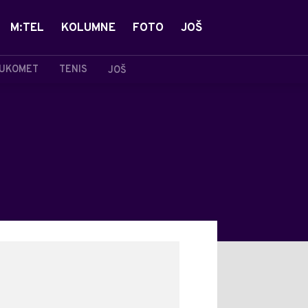
M:TEL
KOLUMNE
FOTO
JOŠ
UKOMET
TENIS
JOŠ