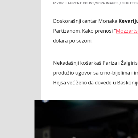
IZVOR: LAURENT COUST/SOPA IMAGES / SHUTTER
Doskorašnji centar Monaka
Kevarij
Partizanom. Kako prenosi "
Mozzarts
dolara po sezoni.
Nekadašnji košarkaš Pariza i Žalgiris
produžio ugovor sa crno-bijelima i i
Hejsa već želio da dovede u Baskoniju, 