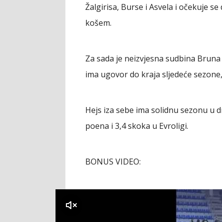
Žalgirisa, Burse i Asvela i očekuje s
košem.
Za sada je neizvjesna sudbina Bruna
ima ugovor do kraja sljedeće sezone, 
Hejs iza sebe ima solidnu sezonu u d
poena i 3,4 skoka u Evroligi.
BONUS VIDEO:
klikni za zvuk