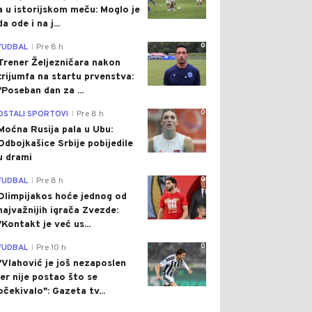
a u istorijskom meču: Moglo je
da ode i na j...
0
FUDBAL
Pre 8 h
|
Trener Željezničara nakon
trijumfa na startu prvenstva:
"Poseban dan za ...
0
OSTALI SPORTOVI
Pre 8 h
|
Moćna Rusija pala u Ubu:
Odbojkašice Srbije pobijedile
u drami
0
FUDBAL
Pre 8 h
|
Olimpijakos hoće jednog od
najvažnijih igrača Zvezde:
"Kontakt je već us...
0
FUDBAL
Pre 10 h
|
"Vlahović je još nezaposlen
jer nije postao što se
očekivalo": Gazeta tv...