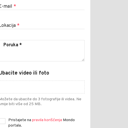
E-mail
*
Lokacija
*
Ubacite video ili foto
Možete da ubacite do 3 fotografije ili videa. Ne
smije biti više od 25 MB.
Pristajete na
pravila korišćenja
Mondo
portala.