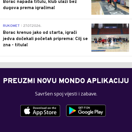
Borac napada titulu, klub ulazi bez
dugova prema igračima!
0
RUKOMET
27.07.2026.
|
Borac krenuo jako od starta, igrači
jedva dočekali početak priprema: Cilj se
zna - titula!
PREUZMI NOVU MONDO APLIKACIJU
Savršen spoj vijesti i zabave.