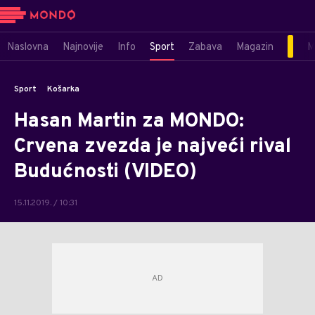
Naslovna
Najnovije
Info
Sport
Zabava
Magazin
M
Sport
Košarka
Hasan Martin za MONDO:
Crvena zvezda je najveći rival
Budućnosti (VIDEO)
15.11.2019. / 10:31