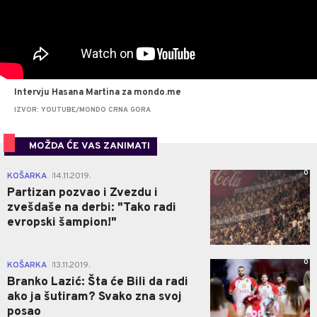
Intervju Hasana Martina za mondo.me
IZVOR: YOUTUBE/MONDO CRNA GORA
MOŽDA ĆE VAS ZANIMATI
0
KOŠARKA
14.11.2019.
|
Partizan pozvao i Zvezdu i
zvešdaše na derbi: "Tako radi
evropski šampion!"
0
KOŠARKA
13.11.2019.
|
Branko Lazić: Šta će Bili da radi
ako ja šutiram? Svako zna svoj
posao