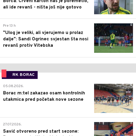
Borca: Crveni karton nas je poremetio,
ali ide revanš - ništa još nije gotovo
0
Pre 13 h
"Ulog je veliki, ali vjerujemo u prolaz
dalje": Sandi Ogrinec svjestan šta nosi
revanš protiv Vitebska
RK BORAC
0
05.08.2026.
Borac m:tel zakazao osam kontrolnih
utakmica pred početak nove sezone
0
27.07.2026.
Savić otvoreno pred start sezone: