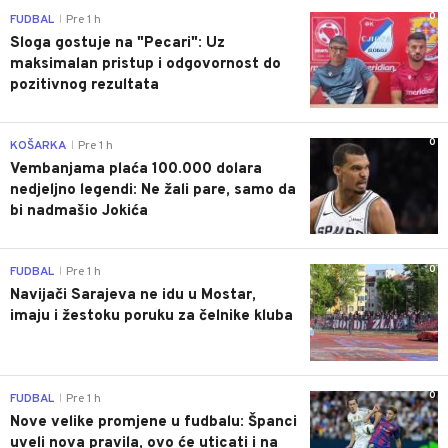
0
FUDBAL
Pre 1 h
|
Sloga gostuje na "Pecari": Uz
maksimalan pristup i odgovornost do
pozitivnog rezultata
0
KOŠARKA
Pre 1 h
|
Vembanjama plaća 100.000 dolara
nedjeljno legendi: Ne žali pare, samo da
bi nadmašio Jokića
0
FUDBAL
Pre 1 h
|
Navijači Sarajeva ne idu u Mostar,
imaju i žestoku poruku za čelnike kluba
0
FUDBAL
Pre 1 h
|
Nove velike promjene u fudbalu: Španci
uveli nova pravila, ovo će uticati i na