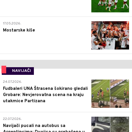
0
17.05.2026.
Mostarske kiše
NAVIJAČI
0
24.07.2026.
Fudbaleri UNA Štrasena šokirano gledali
Grobare: Nevjerovatna scena na kraju
utakmice Partizana
0
22.07.2026.
Navijači pucali na autobus sa