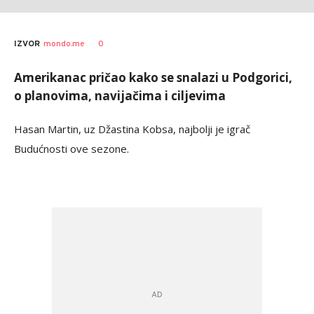
w
AUTOR
0
IZVOR
mondo.me
rs
Amerikanac pričao kako se snalazi u Podgorici,
o planovima, navijačima i ciljevima
Hasan Martin, uz Džastina Kobsa, najbolji je igrač
Budućnosti ove sezone.