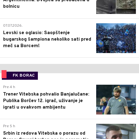
Argentincima: Dvojica su prebačena u
bolnicu
1
07.07.2026.
Levski se oglasio: Saopštenje
bugarskog šampiona nekoliko sati pred
meč sa Borcem!
FK BORAC
0
Pre 4 h
Trener Vitebska pohvalio Banjalučane:
Publika Borčev 12. igrač, uživanje je
igrati u ovakvom ambijentu
0
Pre 5 h
Srbin iz redova Vitebska o porazu od