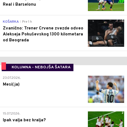
Real i Barselonu
0
KOŠARKA
Pre 1 h
|
Zvanično: Trener Crvene zvezde odveo
Alekseja Pokuševskog 1300 kilometara
od Beograda
KOLUMNA - NEBOJŠA ŠATARA
0
23.07.2026.
Mesi(ja)
2
15.07.2026.
Ipak valja bez kralja?