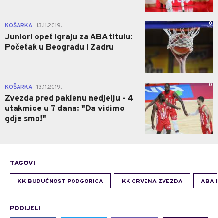
0
KOŠARKA
13.11.2019.
|
Juniori opet igraju za ABA titulu:
Početak u Beogradu i Zadru
0
KOŠARKA
13.11.2019.
|
Zvezda pred paklenu nedjelju - 4
utakmice u 7 dana: "Da vidimo
gdje smo!"
TAGOVI
KK BUDUĆNOST PODGORICA
KK CRVENA ZVEZDA
ABA 
PODIJELI