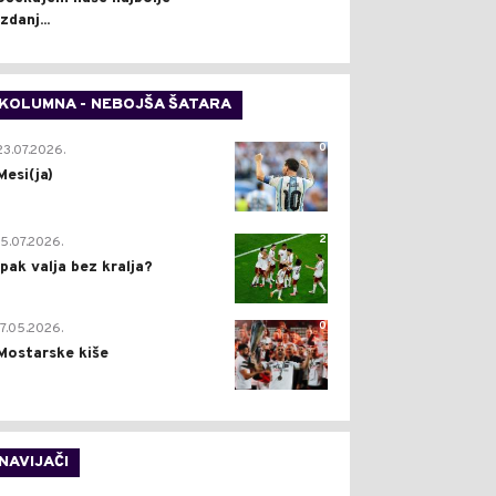
izdanj...
KOLUMNA - NEBOJŠA ŠATARA
0
23.07.2026.
Mesi(ja)
2
15.07.2026.
Ipak valja bez kralja?
0
17.05.2026.
Mostarske kiše
NAVIJAČI