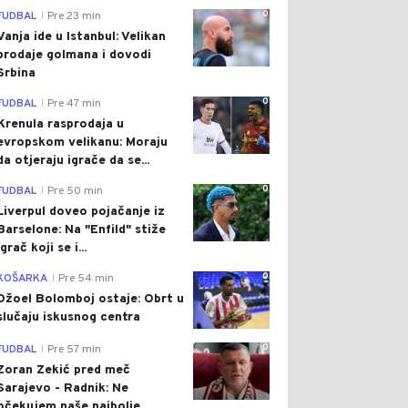
0
FUDBAL
Pre 23 min
|
Vanja ide u Istanbul: Velikan
prodaje golmana i dovodi
Srbina
0
FUDBAL
Pre 47 min
|
Krenula rasprodaja u
evropskom velikanu: Moraju
da otjeraju igrače da se...
0
FUDBAL
Pre 50 min
|
Liverpul doveo pojačanje iz
Barselone: Na "Enfild" stiže
igrač koji se i...
0
KOŠARKA
Pre 54 min
|
Džoel Bolomboj ostaje: Obrt u
slučaju iskusnog centra
0
FUDBAL
Pre 57 min
|
Zoran Zekić pred meč
Sarajevo - Radnik: Ne
očekujem naše najbolje