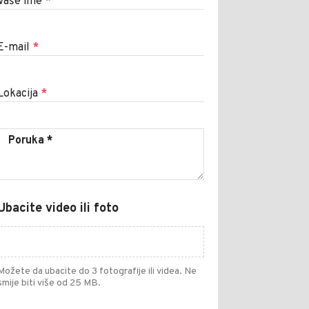
Vaše ime
*
E-mail
*
Lokacija
*
Ubacite video ili foto
Možete da ubacite do 3 fotografije ili videa. Ne
smije biti više od 25 MB.