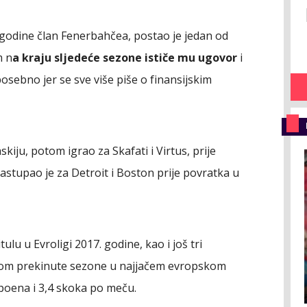
5. godine član Fenerbahčea, postao je jedan od
m n
a kraju sljedeće sezone ističe mu ugovor
i
osebno jer se sve više piše o finansijskim
iju, potom igrao za Skafati i Virtus, prije
astupao je za Detroit i Boston prije povratka u
lu u Evroligi 2017. godine, kao i još tri
kom prekinute sezone u najjačem evropskom
 poena i 3,4 skoka po meču.