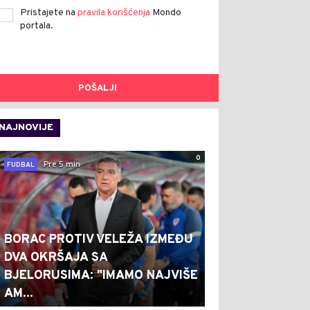
Pristajete na
pravila korišćenja
Mondo
portala.
POŠALJI
NAJNOVIJE
0
Pre 5 min
FUDBAL
BORAC PROTIV VELEŽA IZMEĐU
DVA OKRŠAJA SA
BJELORUSIMA: "IMAMO NAJVIŠE
AM...