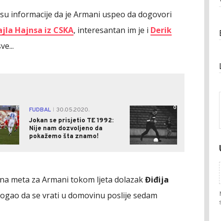
 su informacije da je Armani uspeo da dogovori
ajla Hajnsa iz CSKA
, interesantan im je i
Derik
ve...
1
0
FUDBAL
30.05.2020.
|
Jokan se prisjetio TE 1992:
Nije nam dozvoljeno da
pokažemo šta znamo!
arna meta za Armani tokom ljeta dolazak
Điđija
 mogao da se vrati u domovinu poslije sedam