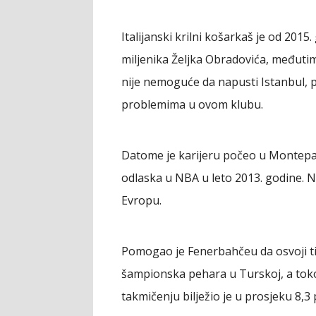
Italijanski krilni košarkaš je od 201
miljenika Željka Obradovića, međuti
nije nemoguće da napusti Istanbul, p
problemima u ovom klubu.
Datome je karijeru počeo u Montepask
odlaska u NBA u leto 2013. godine. N
Evropu.
Pomogao je Fenerbahčeu da osvoji titu
šampionska pehara u Turskoj, a to
takmičenju bilježio je u prosjeku 8,3