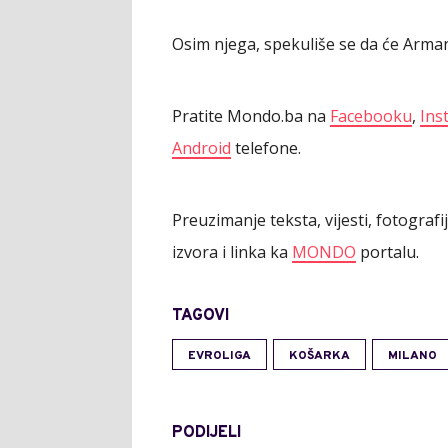
Osim njega, spekuliše se da će Arman
Pratite Mondo.ba na
Facebooku
,
Ins
Android
telefone.
Preuzimanje teksta, vijesti, fotograf
izvora i linka ka
MONDO
portalu.
TAGOVI
EVROLIGA
KOŠARKA
MILANO
PODIJELI