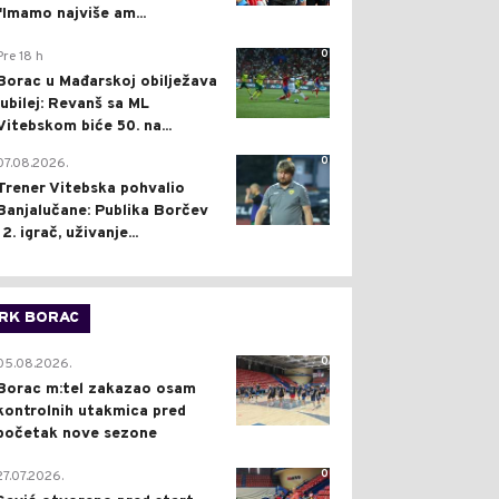
"Imamo najviše am...
0
Pre 18 h
Borac u Mađarskoj obilježava
jubilej: Revanš sa ML
Vitebskom biće 50. na...
0
07.08.2026.
Trener Vitebska pohvalio
Banjalučane: Publika Borčev
12. igrač, uživanje...
RK BORAC
0
05.08.2026.
Borac m:tel zakazao osam
kontrolnih utakmica pred
početak nove sezone
0
27.07.2026.