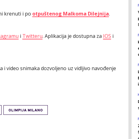
i krenuti i po
otpuštenog Malkoma Dilejnija
.
tagramu
i
Twitteru
. Aplikacija je dostupna za
IOS
i
ija i video snimaka dozvoljeno uz vidljivo navođenje
OLIMPIJA MILANO