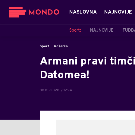
NASLOVNA
NAJNOVIJE
Sport:
NAJNOVIJE
FUDB
Sport
Košarka
Armani pravi timči
Datomea!
30.05.2020. / 12:24