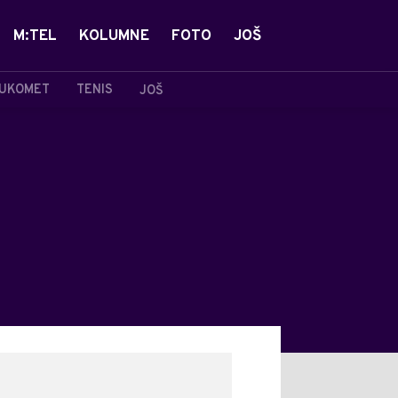
M:TEL
KOLUMNE
FOTO
JOŠ
UKOMET
TENIS
JOŠ