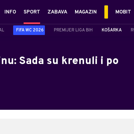
INFO
SPORT
ZABAVA
MAGAZIN
MOBIT
AL
FIFA WC 2026
PREMIJER LIGA BIH
KOŠARKA
R
nu: Sada su krenuli i po