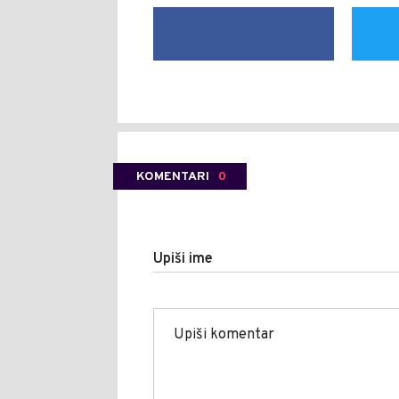
KOMENTARI
0
Upiši ime