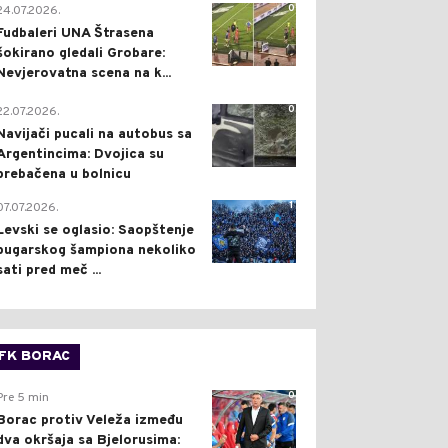
0
24.07.2026.
Fudbaleri UNA Štrasena
šokirano gledali Grobare:
Nevjerovatna scena na k...
0
22.07.2026.
Navijači pucali na autobus sa
Argentincima: Dvojica su
prebačena u bolnicu
1
07.07.2026.
Levski se oglasio: Saopštenje
bugarskog šampiona nekoliko
sati pred meč ...
FK BORAC
0
Pre 5 min
Borac protiv Veleža između
dva okršaja sa Bjelorusima: