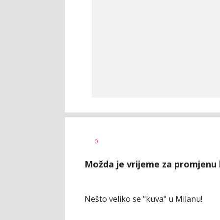
Milutin
AUTOR
0
Vujičić
Možda je vrijeme za promjenu k
Nešto veliko se "kuva" u Milanu!