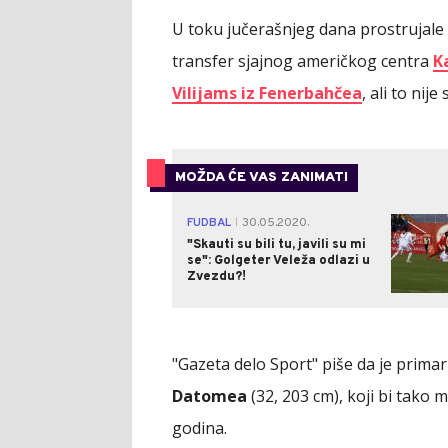
U toku jučerašnjeg dana prostrujale
transfer sjajnog američkog centra
K
Vilijams iz Fenerbahčea
, ali to nije s
MOŽDA ĆE VAS ZANIMATI
FUDBAL
30.05.2020.
|
"Skauti su bili tu, javili su mi
se": Golgeter Veleža odlazi u
Zvezdu?!
"Gazeta delo Sport" piše da je prim
Datomea
(32, 203 cm), koji bi tako
godina.