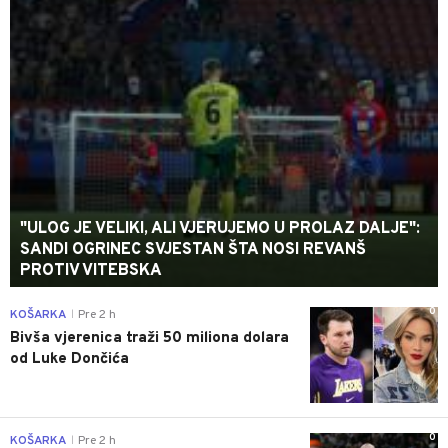
"ULOG JE VELIKI, ALI VJERUJEMO U PROLAZ DALJE":
SANDI OGRINEC SVJESTAN ŠTA NOSI REVANŠ
PROTIV VITEBSKA
0
KOŠARKA
Pre 2 h
|
Bivša vjerenica traži 50 miliona dolara
od Luke Dončića
0
KOŠARKA
Pre 2 h
|