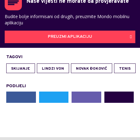
Naše vijesti ne morate da provjeravate
Budite bolje informisani od drugih, preuzmite Mondo mobilnu
aplikaciju
PREUZMI APLIKACIJU
TAGOVI
SKIJANJE
LINDZI VON
NOVAK ĐOKOVIĆ
TENIS
PODIJELI