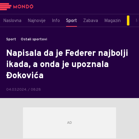
Naslovna
Najnovije
Info
Sport
Zabava
Magazin
M
Sport
Ostali sportovi
Napisala da je Federer najbolji
ikada, a onda je upoznala
Đokovića
04.03.2024. / 08:28