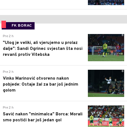
FK BORAC
0
Pre 2 h
"Ulog je veliki, ali vjerujemo u prolaz
dalje": Sandi Ogrinec svjestan šta nosi
revanš protiv Vitebska
0
Pre 2 h
Vinko Marinović otvoreno nakon
pobjede: Ostaje žal za bar još jednim
golom
0
Pre 2 h
Savić nakon "minimalca" Borca: Morali
smo postići bar još jedan gol