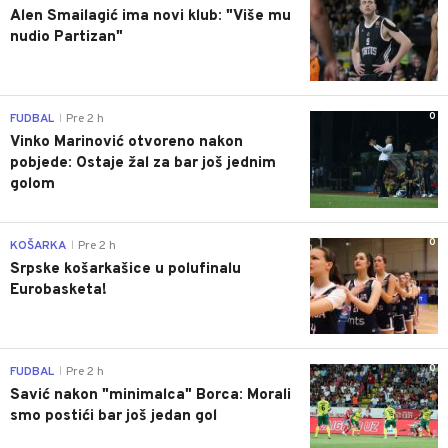
Alen Smailagić ima novi klub: "Više mu
nudio Partizan"
0
FUDBAL
Pre 2 h
|
Vinko Marinović otvoreno nakon
pobjede: Ostaje žal za bar još jednim
golom
0
KOŠARKA
Pre 2 h
|
Srpske košarkašice u polufinalu
Eurobasketa!
0
FUDBAL
Pre 2 h
|
Savić nakon "minimalca" Borca: Morali
smo postići bar još jedan gol