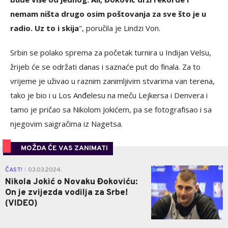
nemam ništa drugo osim poštovanja za sve što je u
radio. Uz to i skija
", poručila je Lindzi Von.
Srbin se polako sprema za početak turnira u Indijan Velsu,
žrijeb će se održati danas i saznaće put do finala. Za to
vrijeme je uživao u raznim zanimljivim stvarima van terena,
tako je bio i u Los Anđelesu na meču Lejkersa i Denvera i
tamo je pričao sa Nikolom Jokićem, pa se fotografisao i sa
njegovim saigračima iz Nagetsa.
MOŽDA ĆE VAS ZANIMATI
0
ČAST!
03.03.2024.
|
Nikola Jokić o Novaku Đokoviću:
On je zvijezda vodilja za Srbe!
(VIDEO)