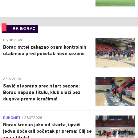
RK BORAC
0
05.08.2026.
Borac m:tel zakazao osam kontrolnih
utakmica pred početak nove sezone
0
27.07.2026.
Savić otvoreno pred start sezone:
Borac napada titulu, klub ulazi bez
dugova prema igračima!
0
RUKOMET
27.07.2026.
|
Borac krenuo jako od starta, igrači
jedva dočekali početak priprema: Cilj se