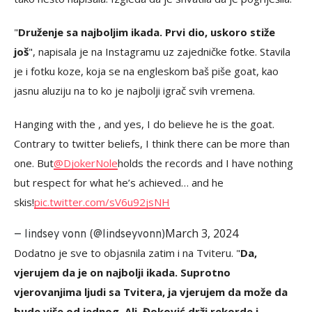
"
Druženje sa najboljim ikada. Prvi dio, uskoro stiže
još
", napisala je na Instagramu uz zajedničke fotke. Stavila
je i fotku koze, koja se na engleskom baš piše goat, kao
jasnu aluziju na to ko je najbolji igrač svih vremena.
Hanging with the , and yes, I do believe he is the goat.
Contrary to twitter beliefs, I think there can be more than
one. But
@DjokerNole
holds the records and I have nothing
but respect for what he’s achieved… and he
skis!
pic.twitter.com/sV6u92jsNH
March 3, 2024
— lindsey vonn (@lindseyvonn)
Dodatno je sve to objasnila zatim i na Tviteru. "
Da,
vjerujem da je on najbolji ikada. Suprotno
vjerovanjima ljudi sa Tvitera, ja vjerujem da može da
bude više od jednog. Ali, Đoković drži rekorde i