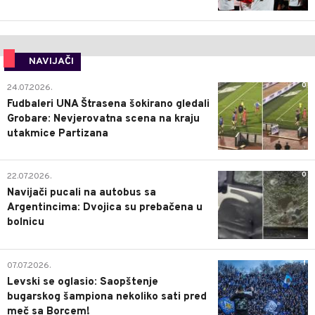
NAVIJAČI
0
24.07.2026.
Fudbaleri UNA Štrasena šokirano gledali
Grobare: Nevjerovatna scena na kraju
utakmice Partizana
0
22.07.2026.
Navijači pucali na autobus sa
Argentincima: Dvojica su prebačena u
bolnicu
1
07.07.2026.
Levski se oglasio: Saopštenje
bugarskog šampiona nekoliko sati pred
meč sa Borcem!