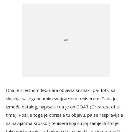
Ona je sredinom februara objavila snimak i par fotki sa
skijanja sa legendarnim švajcarskim teniserom. Tada je,
između ostalog, napisala i da je on GOAT (Greatest of all
time). Poslije toga je obrisala tu objavu, pa se raspravljala
sa navijačima srpskog tenisera koji su joj zamjerili što je
tako nešto napisala. Izgleda da je shvatila da je pogriješila.