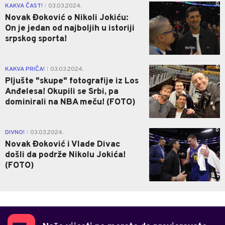
0
KAKVA ČAST!
03.03.2024.
|
Novak Đoković o Nikoli Jokiću:
On je jedan od najboljih u istoriji
srpskog sporta!
0
KAKVA PRIČA!
03.03.2024.
|
Pljušte "skupe" fotografije iz Los
Anđelesa! Okupili se Srbi, pa
dominirali na NBA meču! (FOTO)
0
DIVNO!
03.03.2024.
|
Novak Đoković i Vlade Divac
došli da podrže Nikolu Jokića!
(FOTO)